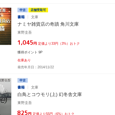
中古
店舗受取可
書籍
文庫
ナミヤ雑貨店の奇蹟 角川文庫
東野圭吾
¥1,045
円
定価より33円（3%）おトク
獲得ポイント 9P
在庫あり
発売年月日：2014/11/22
中古
書籍
文庫
白鳥とコウモリ(上) 幻冬舎文庫
東野圭吾
¥825
円
定価より55円（6%）おトク