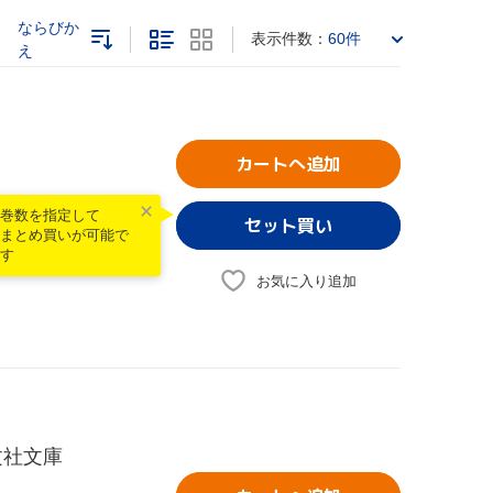
ならびか
表示件数：
60件
え
カートへ追加
巻数を指定して
まとめ買いが可能で
す
お気に入り追加
文社文庫