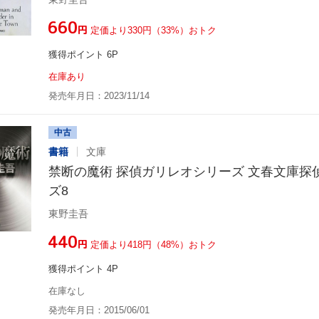
¥660
円
定価より330円（33%）おトク
獲得ポイント 6P
在庫あり
発売年月日：2023/11/14
中古
書籍
文庫
禁断の魔術 探偵ガリレオシリーズ 文春文庫探
ズ8
東野圭吾
¥440
円
定価より418円（48%）おトク
獲得ポイント 4P
在庫なし
発売年月日：2015/06/01