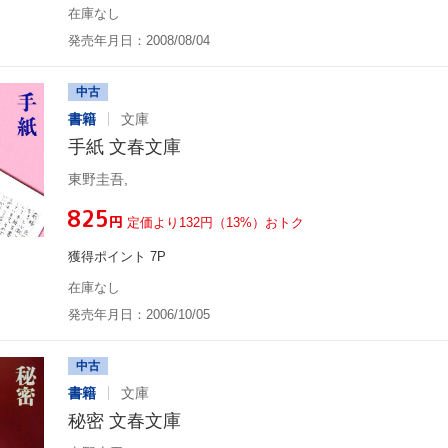
在庫なし
発売年月日：2008/08/04
中古
書籍
文庫
手紙 文春文庫
東野圭吾,
¥825
円
定価より132円（13%）おトク
獲得ポイント 7P
在庫なし
発売年月日：2006/10/05
中古
書籍
文庫
秘密 文春文庫