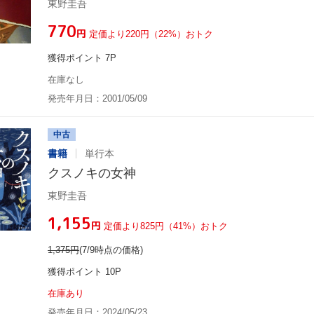
東野圭吾
¥770
円
定価より220円（22%）おトク
獲得ポイント 7P
在庫なし
発売年月日：2001/05/09
中古
書籍
単行本
クスノキの女神
東野圭吾
¥1,155
円
定価より825円（41%）おトク
1,375
円
(7/9時点の価格)
獲得ポイント 10P
在庫あり
発売年月日：2024/05/23