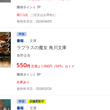
獲得ポイント 7P
残り1点
ご注文はお早めに
発売年月日：2024/04/03
中古
書籍
文庫
ラプラスの魔女 角川文庫
東野圭吾
¥550
円
定価より660円（54%）おトク
獲得ポイント 5P
在庫あり
発売年月日：2018/02/24
中古
店舗受取可
書籍
文庫