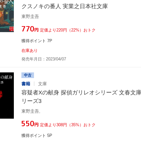
クスノキの番人 実業之日本社文庫
東野圭吾
¥770
円
定価より220円（22%）おトク
獲得ポイント 7P
在庫あり
発売年月日：2023/04/07
中古
書籍
文庫
容疑者Xの献身 探偵ガリレオシリーズ 文春文
リーズ3
東野圭吾,
¥550
円
定価より308円（35%）おトク
獲得ポイント 5P