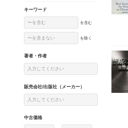
キーワード
を含む
を除く
著者・作者
販売会社/出版社（メーカー）
中古価格