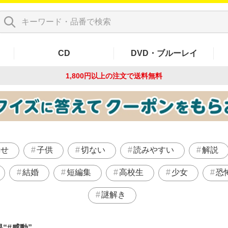
CD
DVD・ブルーレイ
1,800円以上の注文で
送料無料
幸せ
子供
切ない
読みやすい
解説
結婚
短編集
高校生
少女
恐
謎解き
果
#感動