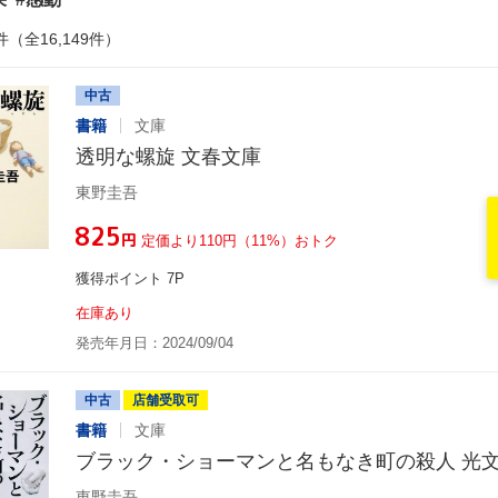
件（全16,149件）
中古
書籍
文庫
透明な螺旋 文春文庫
東野圭吾
¥825
円
定価より110円（11%）おトク
獲得ポイント 7P
在庫あり
発売年月日：2024/09/04
中古
店舗受取可
書籍
文庫
ブラック・ショーマンと名もなき町の殺人 光
東野圭吾