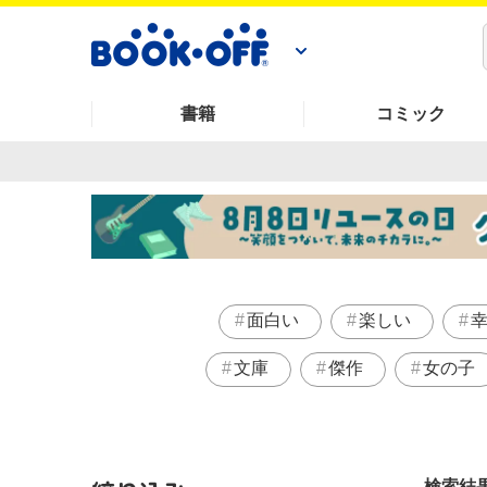
書籍
コミック
面白い
楽しい
文庫
傑作
女の子
検索結