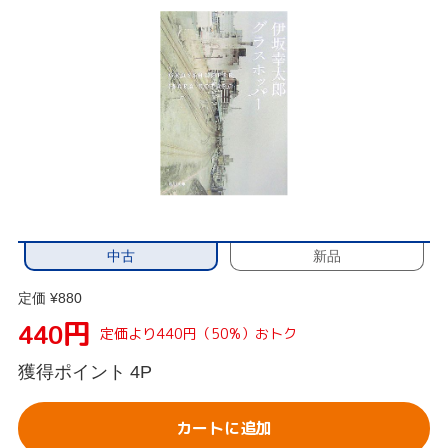
中古
新品
定価 ¥880
円
440
定価より440円（50%）おトク
獲得ポイント
4P
カートに追加