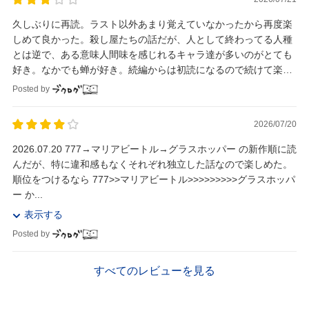
久しぶりに再読。ラスト以外あまり覚えていなかったから再度楽
しめて良かった。殺し屋たちの話だが、人として終わってる人種
とは逆で、ある意味人間味を感じれるキャラ達が多いのがとても
好き。なかでも蝉が好き。続編からは初読になるので続けて楽し
もうと思う。楽しく読了。
Posted by
2026/07/20
2026.07.20 777→マリアビートル→グラスホッパー の新作順に読
んだが、特に違和感もなくそれぞれ独立した話なので楽しめた。
順位をつけるなら 777>>マリアビートル>>>>>>>>>グラスホッパ
ー か...
表示する
Posted by
すべてのレビューを見る