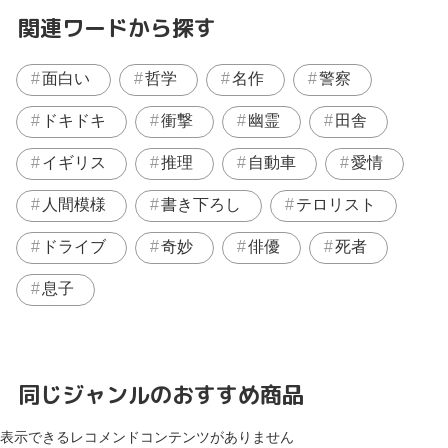
関連ワードから探す
面白い
哲学
名作
警察
ドキドキ
衝撃
幽霊
田舎
イギリス
推理
自動車
愛情
人間模様
書き下ろし
テロリスト
ドライブ
奇妙
俳優
死者
息子
同じジャンルのおすすめ商品
表示できるレコメンドコンテンツがありません