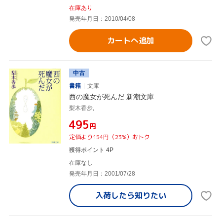
在庫あり
発売年月日：2010/04/08
カートへ追加
中古
書籍
文庫
西の魔女が死んだ 新潮文庫
梨木香歩,
¥495
円
定価より154円（23%）おトク
獲得ポイント 4P
在庫なし
発売年月日：2001/07/28
入荷したら
知りたい