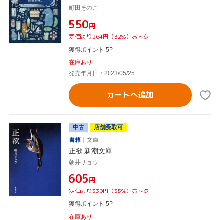
町田そのこ
¥550
円
定価より264円（32%）おトク
獲得ポイント 5P
在庫あり
発売年月日：2023/05/25
カートへ追加
中古
店舗受取可
書籍
文庫
正欲 新潮文庫
朝井リョウ
¥605
円
定価より330円（35%）おトク
獲得ポイント 5P
在庫あり