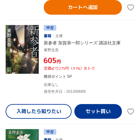
カートへ追加
中古
書籍
文庫
新参者 加賀恭一郎シリーズ 講談社文庫
東野圭吾
¥605
円
定価より275円（31%）おトク
獲得ポイント 5P
在庫なし
発売年月日：2013/08/09
入荷したら
知りたい
中古