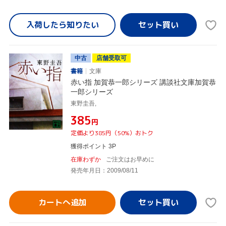
入荷したら
知りたい
中古
店舗受取可
書籍
文庫
赤い指 加賀恭一郎シリーズ 講談社文庫加賀恭
一郎シリーズ
東野圭吾,
¥385
円
定価より385円（50%）おトク
獲得ポイント 3P
在庫わずか
ご注文はお早めに
発売年月日：2009/08/11
カートへ追加