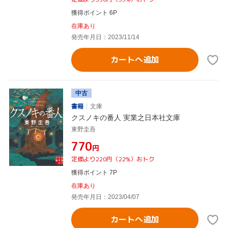
獲得ポイント 6P
在庫あり
発売年月日：2023/11/14
カートへ追加
中古
書籍
文庫
クスノキの番人 実業之日本社文庫
東野圭吾
¥770
円
定価より220円（22%）おトク
獲得ポイント 7P
在庫あり
発売年月日：2023/04/07
カートへ追加