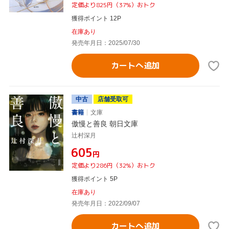
定価より825円（37%）おトク
獲得ポイント 12P
在庫あり
発売年月日：2025/07/30
カートへ追加
中古
店舗受取可
書籍
文庫
傲慢と善良 朝日文庫
辻村深月
¥605
円
定価より286円（32%）おトク
獲得ポイント 5P
在庫あり
発売年月日：2022/09/07
カートへ追加