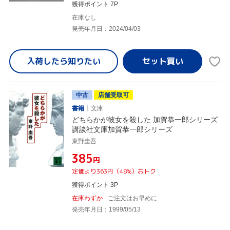
獲得ポイント 7P
在庫なし
発売年月日：2024/04/03
入荷したら
知りたい
中古
店舗受取可
書籍
文庫
どちらかが彼女を殺した 加賀恭一郎シリーズ
講談社文庫加賀恭一郎シリーズ
東野圭吾
¥385
円
定価より363円（48%）おトク
獲得ポイント 3P
在庫わずか
ご注文はお早めに
発売年月日：1999/05/13