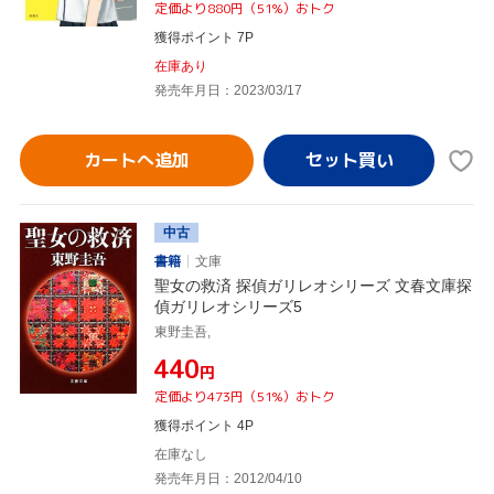
定価より880円（51%）おトク
獲得ポイント 7P
在庫あり
発売年月日：2023/03/17
カートへ追加
中古
書籍
文庫
聖女の救済 探偵ガリレオシリーズ 文春文庫探
偵ガリレオシリーズ5
東野圭吾,
¥440
円
定価より473円（51%）おトク
獲得ポイント 4P
在庫なし
発売年月日：2012/04/10