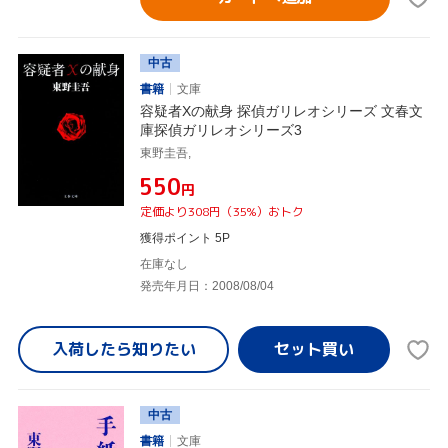
中古
書籍
文庫
容疑者Xの献身 探偵ガリレオシリーズ 文春文
庫探偵ガリレオシリーズ3
東野圭吾,
¥550
円
定価より308円（35%）おトク
獲得ポイント 5P
在庫なし
発売年月日：2008/08/04
入荷したら
知りたい
中古
書籍
文庫