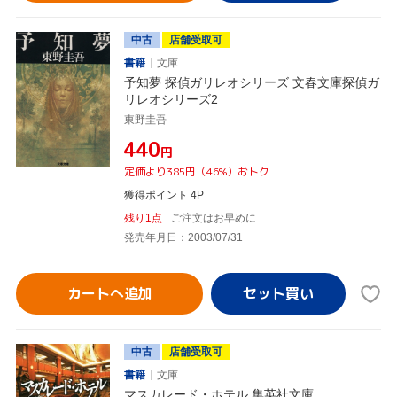
中古
店舗受取可
書籍
文庫
予知夢 探偵ガリレオシリーズ 文春文庫探偵ガ
リレオシリーズ2
東野圭吾
¥440
円
定価より385円（46%）おトク
獲得ポイント 4P
残り1点
ご注文はお早めに
発売年月日：2003/07/31
カートへ追加
中古
店舗受取可
書籍
文庫
マスカレード・ホテル 集英社文庫