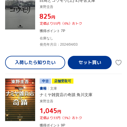
白鳥とコウモリ(上) 幻冬舎文庫
東野圭吾
¥825
円
定価より55円（6%）おトク
獲得ポイント 7P
在庫なし
発売年月日：2024/04/03
入荷したら
知りたい
中古
店舗受取可
書籍
文庫
ナミヤ雑貨店の奇蹟 角川文庫
東野圭吾
¥1,045
円
定価より33円（3%）おトク
獲得ポイント 9P