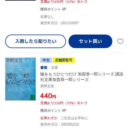
定価より495円（52%）おトク
獲得ポイント 4P
在庫なし
発売年月日：2011/10/07
入荷したら
知りたい
中古
店舗受取可
書籍
文庫
嘘をもうひとつだけ 加賀恭一郎シリーズ 講談
社文庫加賀恭一郎シリーズ
東野圭吾
¥440
円
定価より220円（33%）おトク
獲得ポイント 4P
在庫わずか
ご注文はお早めに
発売年月日：2003/02/13