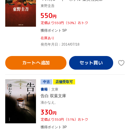
東野圭吾
¥550
円
定価より550円（50%）おトク
獲得ポイント 5P
在庫あり
発売年月日：2014/07/18
カートへ追加
中古
店舗受取可
書籍
文庫
告白 双葉文庫
湊かなえ,
¥330
円
定価より350円（51%）おトク
獲得ポイント 3P