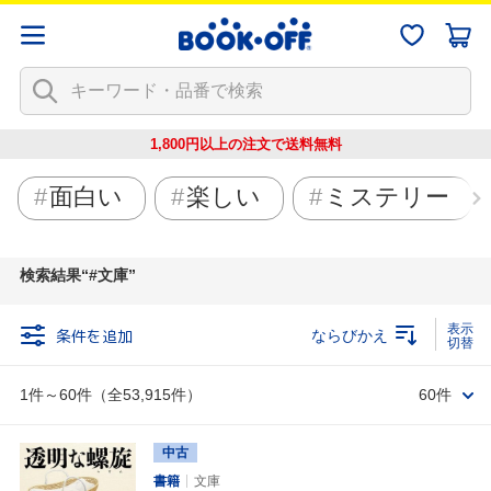
1,800円以上の注文で
送料無料
面白い
楽しい
ミステリー
検索結果
#文庫
条件を追加
ならびかえ
1件～60件（全53,915件）
60件
中古
書籍
文庫