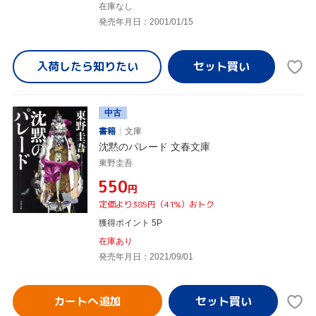
在庫なし
発売年月日：2001/01/15
入荷したら
知りたい
中古
書籍
文庫
沈黙のパレード 文春文庫
東野圭吾
¥550
円
定価より385円（41%）おトク
獲得ポイント 5P
在庫あり
発売年月日：2021/09/01
カートへ追加