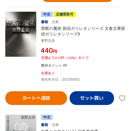
中古
店舗受取可
書籍
文庫
禁断の魔術 探偵ガリレオシリーズ 文春文庫探
偵ガリレオシリーズ8
東野圭吾
¥440
円
定価より418円（48%）おトク
獲得ポイント 4P
在庫あり
発売年月日：2015/06/01
カートへ追加
中古
書籍
文庫