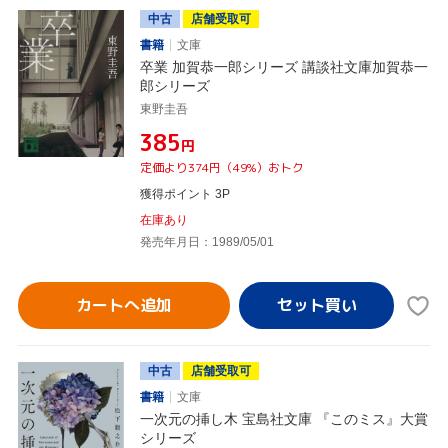
中古
店舗受取可
書籍
文庫
卒業 加賀恭一郎シリーズ 講談社文庫加賀恭一
郎シリーズ
東野圭吾
¥385
円
定価より374円（49%）おトク
獲得ポイント 3P
在庫あり
発売年月日：1989/05/01
カートへ追加
中古
店舗受取可
書籍
文庫
一次元の挿し木 宝島社文庫 『このミス』大賞
シリーズ