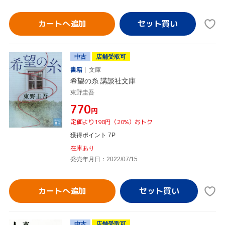
カートへ追加
中古
店舗受取可
書籍
文庫
希望の糸 講談社文庫
東野圭吾
¥770
円
定価より198円（20%）おトク
獲得ポイント 7P
在庫あり
発売年月日：2022/07/15
カートへ追加
中古
店舗受取可