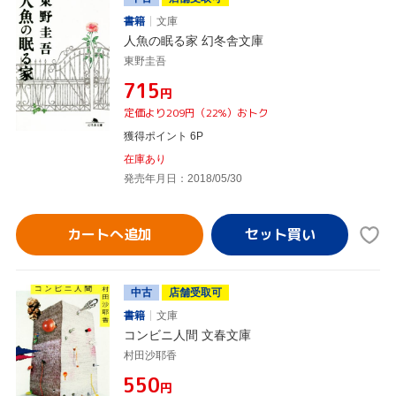
書籍
文庫
人魚の眠る家 幻冬舎文庫
東野圭吾
¥715
円
定価より209円（22%）おトク
獲得ポイント 6P
在庫あり
発売年月日：2018/05/30
カートへ追加
中古
店舗受取可
書籍
文庫
コンビニ人間 文春文庫
村田沙耶香
¥550
円