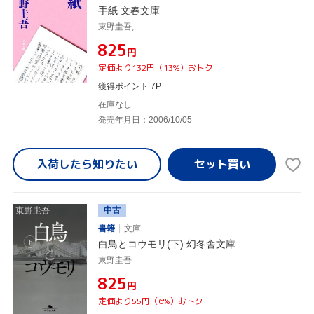
手紙 文春文庫
東野圭吾,
¥825
円
定価より132円（13%）おトク
獲得ポイント 7P
在庫なし
発売年月日：2006/10/05
入荷したら
知りたい
中古
書籍
文庫
白鳥とコウモリ(下) 幻冬舎文庫
東野圭吾
¥825
円
定価より55円（6%）おトク