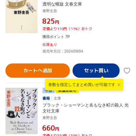
透明な螺旋 文春文庫
東野圭吾
¥825
円
定価より110円（11%）おトク
獲得ポイント 7P
在庫あり
発売年月日：2024/09/04
カートへ追加
巻数を指定して
まとめ買いが可能です
中古
店舗受取可
書籍
文庫
ブラック・ショーマンと名もなき町の殺人 光
文社文庫
東野圭吾
¥660
円
定価より330円（33%）おトク