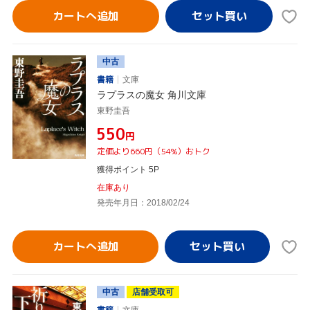
カートへ追加
中古
書籍
文庫
ラプラスの魔女 角川文庫
東野圭吾
¥550
円
定価より660円（54%）おトク
獲得ポイント 5P
在庫あり
発売年月日：2018/02/24
カートへ追加
中古
店舗受取可