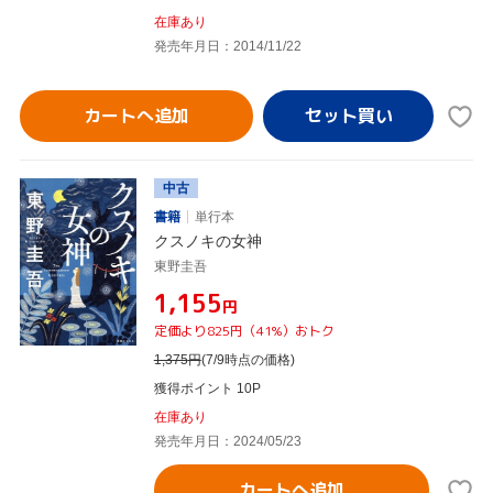
在庫あり
発売年月日：2014/11/22
カートへ追加
中古
書籍
単行本
クスノキの女神
東野圭吾
¥1,155
円
定価より825円（41%）おトク
1,375
円
(7/9時点の価格)
獲得ポイント 10P
在庫あり
発売年月日：2024/05/23
カートへ追加