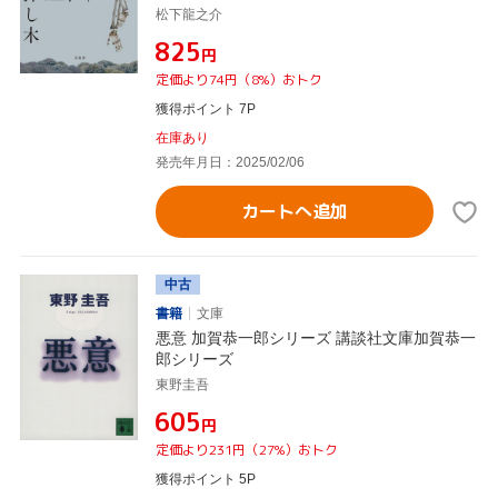
松下龍之介
¥825
円
定価より74円（8%）おトク
獲得ポイント 7P
在庫あり
発売年月日：2025/02/06
カートへ追加
中古
書籍
文庫
悪意 加賀恭一郎シリーズ 講談社文庫加賀恭一
郎シリーズ
東野圭吾
¥605
円
定価より231円（27%）おトク
獲得ポイント 5P