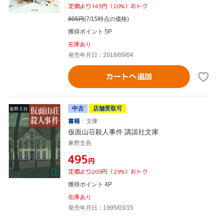
定価より143円（20%）おトク
605
円
(7/15時点の価格)
獲得ポイント 5P
在庫あり
発売年月日：2018/09/04
カートへ追加
中古
店舗受取可
書籍
文庫
仮面山荘殺人事件 講談社文庫
東野圭吾
¥495
円
定価より209円（29%）おトク
獲得ポイント 4P
在庫あり
発売年月日：1995/03/15