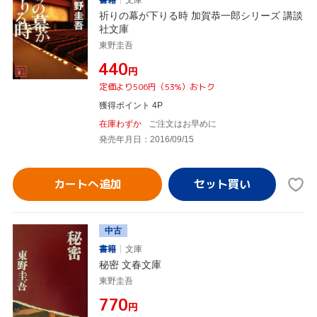
書籍
文庫
祈りの幕が下りる時 加賀恭一郎シリーズ 講談
社文庫
東野圭吾
¥440
円
定価より506円（53%）おトク
獲得ポイント 4P
在庫わずか
ご注文はお早めに
発売年月日：2016/09/15
カートへ追加
中古
書籍
文庫
秘密 文春文庫
東野圭吾
¥770
円