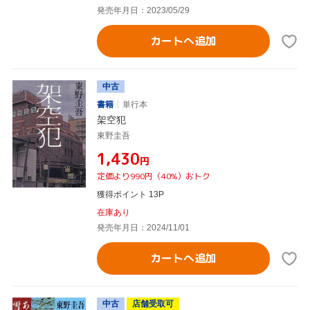
発売年月日：2023/05/29
カートへ追加
中古
書籍
単行本
架空犯
東野圭吾
¥1,430
円
定価より990円（40%）おトク
獲得ポイント 13P
在庫あり
発売年月日：2024/11/01
カートへ追加
中古
店舗受取可