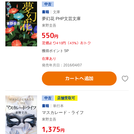
中古
書籍
文庫
夢幻花 PHP文芸文庫
東野圭吾
¥550
円
定価より418円（43%）おトク
獲得ポイント 5P
在庫あり
発売年月日：2016/04/07
カートへ追加
中古
店舗受取可
書籍
単行本
マスカレード・ライフ
東野圭吾
¥1,375
円