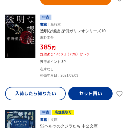
中古
書籍
単行本
透明な螺旋 探偵ガリレオシリーズ10
東野圭吾
¥385
円
定価より1,430円（78%）おトク
獲得ポイント 3P
在庫なし
発売年月日：2021/09/03
入荷したら
知りたい
中古
店舗受取可
書籍
文庫
52ヘルツのクジラたち 中公文庫