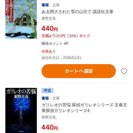
書籍
文庫
ある閉ざされた雪の山荘で 講談社文庫
東野圭吾
¥440
円
定価より253円（36%）おトク
獲得ポイント 4P
在庫あり
発売年月日：2006/01/31
カートへ追加
中古
書籍
文庫
ガリレオの苦悩 探偵ガリレオシリーズ 文春文
庫探偵ガリレオシリーズ4
東野圭吾,
¥440
円