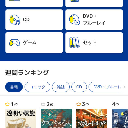
DVD・
CD
ブルーレイ
ゲーム
セット
週間ランキング
書籍
コミック
雑誌
CD
DVD・ブルーレイ
1
2
3
4
位
位
位
位