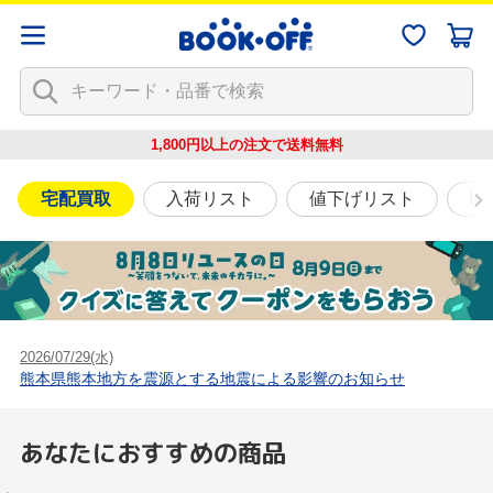
1,800円以上の注文で
送料無料
宅配買取
入荷リスト
値下げリスト
映
2026/07/29(水)
熊本県熊本地方を震源とする地震による影響のお知らせ
あなたにおすすめの商品