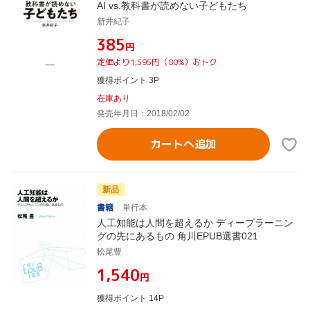
AI vs.教科書が読めない子どもたち
新井紀子
¥385
円
定価より1,595円（80%）おトク
獲得ポイント 3P
在庫あり
発売年月日：2018/02/02
カートへ追加
新品
書籍
単行本
人工知能は人間を超えるか ディープラーニン
グの先にあるもの 角川EPUB選書021
松尾豊
¥1,540
円
獲得ポイント 14P