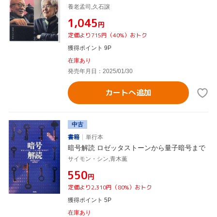
養老孟司,久石譲
¥1,045
円
定価より715円（40%）おトク
獲得ポイント 9P
在庫あり
発売年月日：2025/01/30
カートへ追加
中古
書籍
単行本
暗号解読 ロゼッタストーンから量子暗号まで
サイモン・シン,青木薫
¥550
円
定価より2,310円（80%）おトク
獲得ポイント 5P
在庫あり