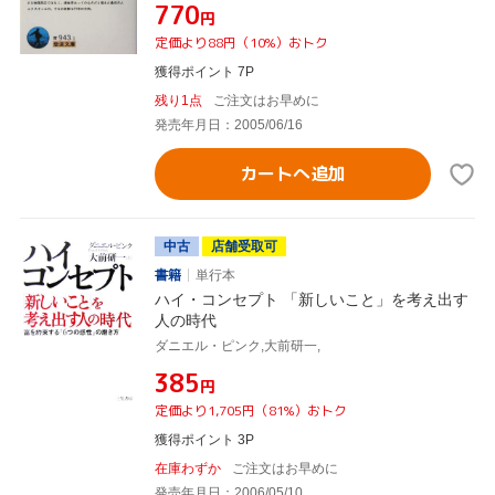
¥770
円
定価より88円（10%）おトク
獲得ポイント 7P
残り1点
ご注文はお早めに
発売年月日：2005/06/16
カートへ追加
中古
店舗受取可
書籍
単行本
ハイ・コンセプト 「新しいこと」を考え出す
人の時代
ダニエル・ピンク,大前研一,
¥385
円
定価より1,705円（81%）おトク
獲得ポイント 3P
在庫わずか
ご注文はお早めに
発売年月日：2006/05/10