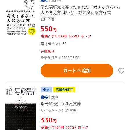
書籍
単行本
最先端研究で導きだされた「考えすぎない」
人の考え方 迷いが行動に変わる方程式
堀田秀吾
¥550
円
定価より1,100円（66%）おトク
獲得ポイント 5P
在庫あり
発売年月日：2020/08/05
カートへ追加
中古
店舗受取可
書籍
文庫
暗号解読(下) 新潮文庫
サイモン・シン,青木薫,
¥330
円
定価より451円（57%）おトク