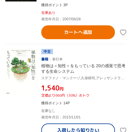
獲得ポイント 3P
在庫あり
発売年月日：2007/06/28
カートへ追加
中古
書籍
単行本
植物は＜知性＞をもっている 20の感覚で思考
する生命システム
ステファノ・マンクーゾ,久保耕司,アレッサンドラ・ヴィオラ,マイケル・ポーラン
¥1,540
円
定価より660円（30%）おトク
獲得ポイント 14P
在庫なし
発売年月日：2015/11/01
入荷したら
知りたい