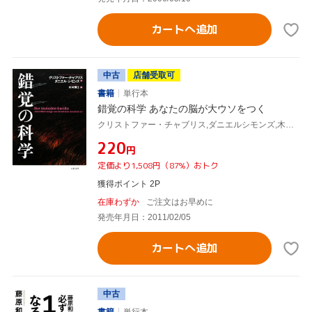
カートへ追加
中古
店舗受取可
書籍
単行本
錯覚の科学 あなたの脳が大ウソをつく
クリストファー・チャブリス,ダニエルシモンズ,木村博江
¥220
円
定価より1,508円（87%）おトク
獲得ポイント 2P
在庫わずか
ご注文はお早めに
発売年月日：2011/02/05
カートへ追加
中古