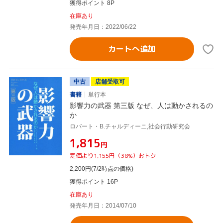
獲得ポイント 8P
在庫あり
発売年月日：2022/06/22
カートへ追加
中古
店舗受取可
書籍
単行本
影響力の武器 第三版 なぜ、人は動かされるの
か
ロバート・B.チャルディーニ,社会行動研究会
¥1,815
円
定価より1,155円（38%）おトク
2,200
円
(7/2時点の価格)
獲得ポイント 16P
在庫あり
発売年月日：2014/07/10