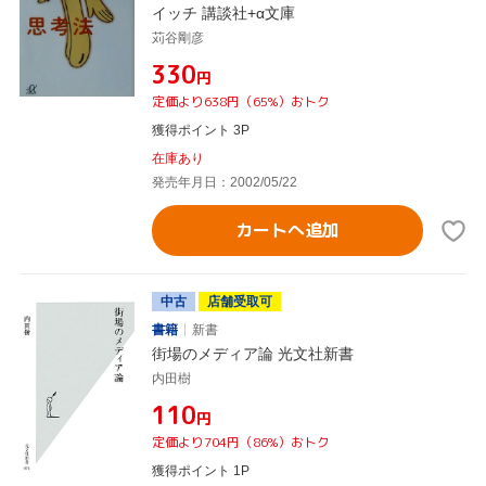
イッチ 講談社+α文庫
苅谷剛彦
¥330
円
定価より638円（65%）おトク
獲得ポイント 3P
在庫あり
発売年月日：2002/05/22
カートへ追加
中古
店舗受取可
書籍
新書
街場のメディア論 光文社新書
内田樹
¥110
円
定価より704円（86%）おトク
獲得ポイント 1P