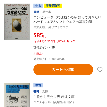
中古
店舗受取可
書籍
単行本
コンピュータはなぜ動くのか 知っておきたい
ハードウエア&ソフトウエアの基礎知識
矢沢久雄,日経ソフトウエア
¥385
円
定価より2,255円（85%）おトク
獲得ポイント 3P
在庫あり
発売年月日：2003/06/02
カートへ追加
中古
書籍
文庫
生物から見た世界 岩波文庫
ユクスキュル,日高敏隆,羽田節子