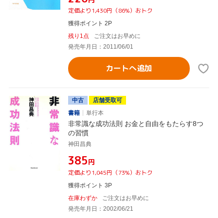
定価より1,430円（86%）おトク
獲得ポイント 2P
残り1点
ご注文はお早めに
発売年月日：2011/06/01
カートへ追加
中古
店舗受取可
書籍
単行本
非常識な成功法則 お金と自由をもたらす8つ
の習慣
神田昌典
¥385
円
定価より1,045円（73%）おトク
獲得ポイント 3P
在庫わずか
ご注文はお早めに
発売年月日：2002/06/21