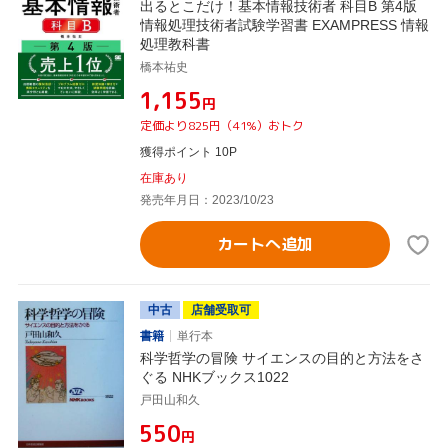
出るとこだけ！基本情報技術者 科目B 第4版
情報処理技術者試験学習書 EXAMPRESS 情報
処理教科書
橋本祐史
¥1,155
円
定価より825円（41%）おトク
獲得ポイント 10P
在庫あり
発売年月日：2023/10/23
カートへ追加
中古
店舗受取可
書籍
単行本
科学哲学の冒険 サイエンスの目的と方法をさ
ぐる NHKブックス1022
戸田山和久
¥550
円