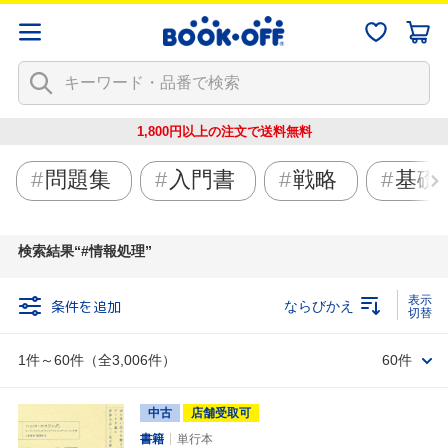
1,800円以上の注文で
送料無料
問題集
入門書
戦略
基礎
検索結果
#情報処理
条件を追加
ならびかえ
1件～60件（全3,006件）
60件
中古
店舗受取可
書籍
単行本