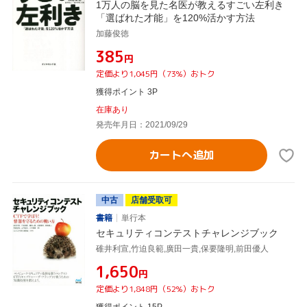
1万人の脳を見た名医が教えるすごい左利き
「選ばれた才能」を120%活かす方法
加藤俊徳
¥385
円
定価より1,045円（73%）おトク
獲得ポイント 3P
在庫あり
発売年月日：2021/09/29
カートへ追加
中古
店舗受取可
書籍
単行本
セキュリティコンテストチャレンジブック
碓井利宣,竹迫良範,廣田一貴,保要隆明,前田優人
¥1,650
円
定価より1,848円（52%）おトク