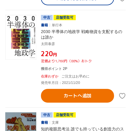
中古
店舗受取可
書籍
単行本
2030 半導体の地政学 戦略物資を支配するの
は誰か
太田泰彦
¥220
円
定価より1,760円（88%）おトク
獲得ポイント 2P
在庫わずか
ご注文はお早めに
発売年月日：2021/11/20
カートへ追加
中古
店舗受取可
書籍
文庫
知的複眼思考法 誰でも持っている創造力のス