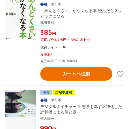
書籍
単行本
「めんどくさい」がなくなる本 読んだらスッ
とラクになる
鶴田豊和
¥385
円
定価より1,375円（78%）おトク
獲得ポイント 3P
在庫あり
発売年月日：2015/02/01
カートへ追加
中古
店舗受取可
書籍
単行本
デジタルネイチャー 生態系を為す汎神化した
計算機による侘と寂
落合陽一
¥990