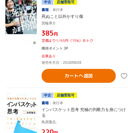
中古
店舗受取可
書籍
単行本
死ぬこと以外かすり傷
箕輪厚介
¥385
円
定価より1,155円（75%）おトク
獲得ポイント 3P
在庫あり
発売年月日：2018/08/28
カートへ追加
中古
店舗受取可
書籍
単行本
インバスケット思考 究極の判断力を身につけ
る
鳥原隆志,
¥220
円