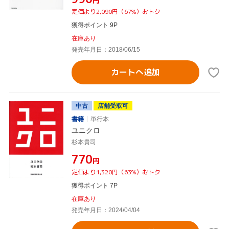
円
定価より2,090円（67%）おトク
獲得ポイント 9P
在庫あり
発売年月日：2018/06/15
カートへ追加
中古
店舗受取可
書籍
単行本
ユニクロ
杉本貴司
¥770
円
定価より1,320円（63%）おトク
獲得ポイント 7P
在庫あり
発売年月日：2024/04/04