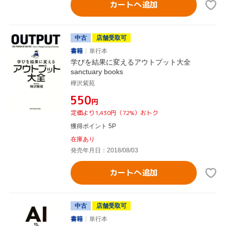
カートへ追加
中古
店舗受取可
書籍
単行本
学びを結果に変えるアウトプット大全
sanctuary books
樺沢紫苑
¥550
円
定価より1,430円（72%）おトク
獲得ポイント 5P
在庫あり
発売年月日：2018/08/03
カートへ追加
中古
店舗受取可
書籍
単行本