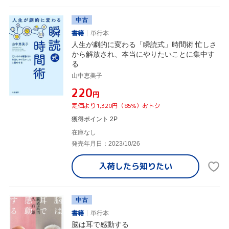
中古
書籍
単行本
人生が劇的に変わる「瞬読式」時間術 忙しさ
から解放され、本当にやりたいことに集中す
る
山中恵美子
¥220
円
定価より1,320円（85%）おトク
獲得ポイント 2P
在庫なし
発売年月日：2023/10/26
入荷したら
知りたい
中古
書籍
単行本
脳は耳で感動する