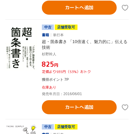
カートへ追加
中古
店舗受取可
書籍
単行本
超・箇条書き 「10倍速く、魅力的に」伝える
技術
杉野幹人
¥825
円
定価より935円（53%）おトク
獲得ポイント 7P
在庫あり
発売年月日：2016/06/01
カートへ追加
中古
店舗受取可