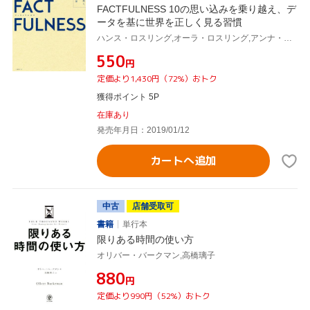
FACTFULNESS 10の思い込みを乗り越え、デ
ータを基に世界を正しく見る習慣
ハンス・ロスリング,オーラ・ロスリング,アンナ・ロスリング・ロンランド,上杉周作,関美和
¥550
円
定価より1,430円（72%）おトク
獲得ポイント 5P
在庫あり
発売年月日：2019/01/12
カートへ追加
中古
店舗受取可
書籍
単行本
限りある時間の使い方
オリバー・バークマン,高橋璃子
¥880
円
定価より990円（52%）おトク