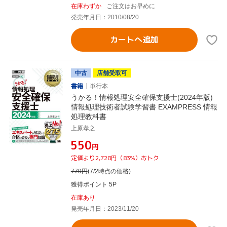
在庫わずか
ご注文はお早めに
発売年月日：2010/08/20
カートへ追加
中古
店舗受取可
書籍
単行本
うかる！情報処理安全確保支援士(2024年版)
情報処理技術者試験学習書 EXAMPRESS 情報
処理教科書
上原孝之
¥550
円
定価より2,728円（83%）おトク
770
円
(7/2時点の価格)
獲得ポイント 5P
在庫あり
発売年月日：2023/11/20