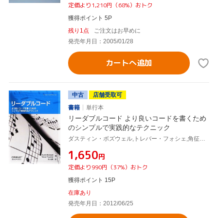
定価より1,210円（68%）おトク
獲得ポイント 5P
残り1点
ご注文はお早めに
発売年月日：2005/01/28
カートへ追加
中古
店舗受取可
書籍
単行本
リーダブルコード より良いコードを書くため
のシンプルで実践的なテクニック
ダスティン・ボズウェル,トレバー・フォシェ,角征典,ダスティンボズウェル,トレバーフォシェ,角征典
¥1,650
円
定価より990円（37%）おトク
獲得ポイント 15P
在庫あり
発売年月日：2012/06/25