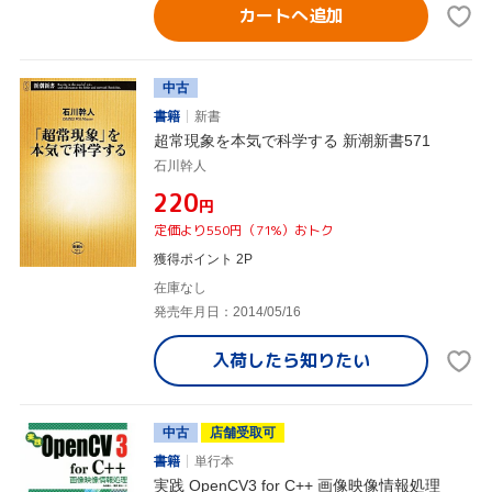
カートへ追加
中古
書籍
新書
超常現象を本気で科学する 新潮新書571
石川幹人
¥220
円
定価より550円（71%）おトク
獲得ポイント 2P
在庫なし
発売年月日：2014/05/16
入荷したら
知りたい
中古
店舗受取可
書籍
単行本
実践 OpenCV3 for C++ 画像映像情報処理