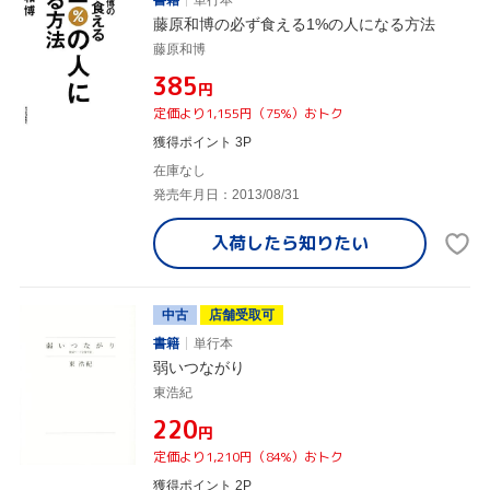
書籍
単行本
藤原和博の必ず食える1%の人になる方法
藤原和博
¥385
円
定価より1,155円（75%）おトク
獲得ポイント 3P
在庫なし
発売年月日：2013/08/31
入荷したら
知りたい
中古
店舗受取可
書籍
単行本
弱いつながり
東浩紀
¥220
円
定価より1,210円（84%）おトク
獲得ポイント 2P