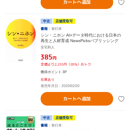
カートへ追加
中古
店舗受取可
書籍
単行本
シン・ニホン AI×データ時代における日本の
再生と人材育成 NewsPicksパブリッシング
安宅和人
¥385
円
定価より2,255円（85%）おトク
獲得ポイント 3P
在庫あり
発売年月日：2020/02/20
カートへ追加
中古
店舗受取可
書籍
単行本