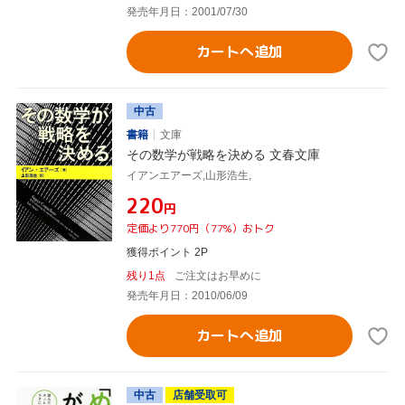
発売年月日：2001/07/30
カートへ追加
中古
書籍
文庫
その数学が戦略を決める 文春文庫
イアンエアーズ,山形浩生,
¥220
円
定価より770円（77%）おトク
獲得ポイント 2P
残り1点
ご注文はお早めに
発売年月日：2010/06/09
カートへ追加
中古
店舗受取可