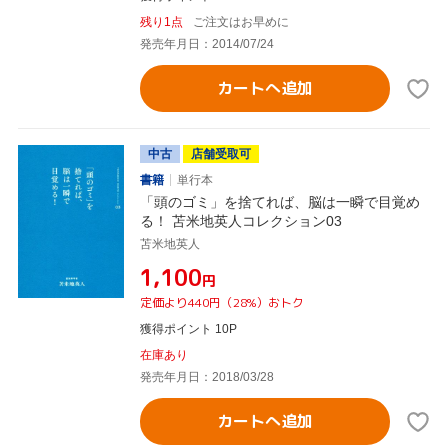
残り1点
ご注文はお早めに
発売年月日：2014/07/24
カートへ追加
中古
店舗受取可
書籍
単行本
「頭のゴミ」を捨てれば、脳は一瞬で目覚め
る！ 苫米地英人コレクション03
苫米地英人
¥1,100
円
定価より440円（28%）おトク
獲得ポイント 10P
在庫あり
発売年月日：2018/03/28
カートへ追加