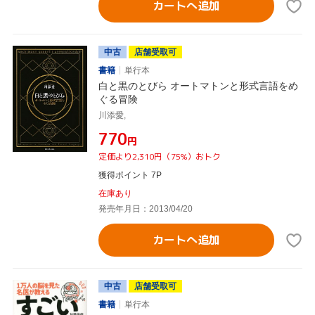
カートへ追加
中古
店舗受取可
書籍
単行本
白と黒のとびら オートマトンと形式言語をめ
ぐる冒険
川添愛,
¥770
円
定価より2,310円（75%）おトク
獲得ポイント 7P
在庫あり
発売年月日：2013/04/20
カートへ追加
中古
店舗受取可
書籍
単行本