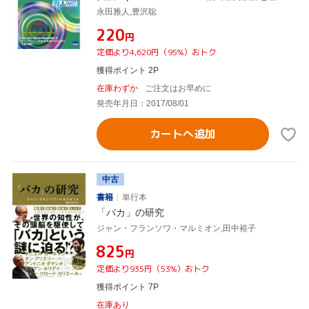
永田雅人,豊沢聡
¥220
円
定価より4,620円（95%）おトク
獲得ポイント 2P
在庫わずか
ご注文はお早めに
発売年月日：2017/08/01
カートへ追加
中古
書籍
単行本
「バカ」の研究
ジャン・フランソワ・マルミオン,田中裕子
¥825
円
定価より935円（53%）おトク
獲得ポイント 7P
在庫あり