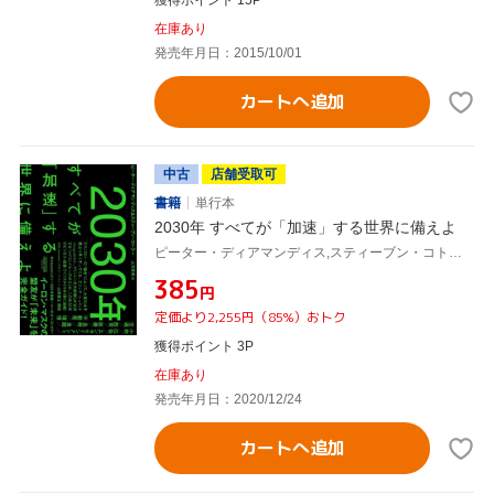
獲得ポイント 15P
在庫あり
発売年月日：2015/10/01
カートへ追加
中古
店舗受取可
書籍
単行本
2030年 すべてが「加速」する世界に備えよ
ピーター・ディアマンディス,スティーブン・コトラー,土方奈美
¥385
円
定価より2,255円（85%）おトク
獲得ポイント 3P
在庫あり
発売年月日：2020/12/24
カートへ追加