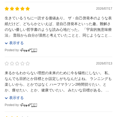
2026/07/17
生きているうちに一読する価値あり。 ザ・自己啓発本のような表
紙だけど、どちらかといえば、逆自己啓発本といった趣。難解さ
のない優しい哲学書のような読み心地だった。 「宇宙的無意味療
法」 普段から自分が漠然と考えていたことと、同じようなことを
考えていた人がいたことが嬉しくなった。...
表示する
Posted by
2026/07/13
来るかもわからない理想の未来のために今を犠牲にしない。 私、
なんでも目的とか目標とか設定しがちなんだよね。 ランニングも
楽しいから、とかではなく ハーフマラソン2時間切りたい、と
か、痩せたい、とか、健康でいたい。 みたいな目標がある。 休
みも、次の日から仕事でいいパフォーマ...
表示する
Posted by