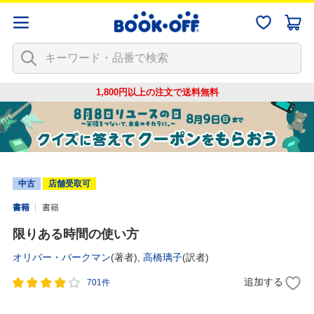
1,800円以上の注文で
送料無料
中古
店舗受取可
書籍
書籍
限りある時間の使い方
オリバー・バークマン
(著者),
高橋璃子
(訳者)
追加する
701件