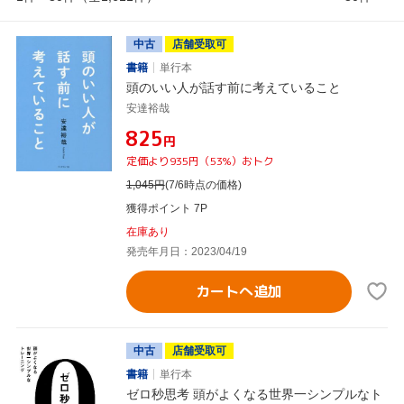
中古
店舗受取可
書籍
単行本
頭のいい人が話す前に考えていること
安達裕哉
¥825
円
定価より935円（53%）おトク
1,045
円
(7/6時点の価格)
獲得ポイント 7P
在庫あり
発売年月日：2023/04/19
カートへ追加
中古
店舗受取可
書籍
単行本
ゼロ秒思考 頭がよくなる世界一シンプルなト