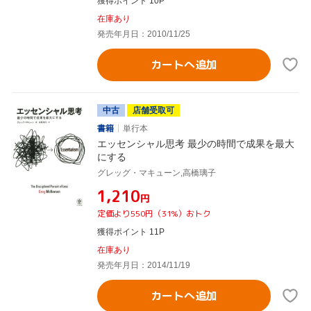
獲得ポイント 10P
在庫あり
発売年月日：2010/11/25
カートへ追加
中古
店舗受取可
書籍
単行本
エッセンシャル思考 最少の時間で成果を最大
にする
グレッグ・マキューン,高橋璃子
¥1,210
円
定価より550円（31%）おトク
獲得ポイント 11P
在庫あり
発売年月日：2014/11/19
カートへ追加