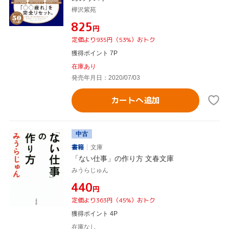
樺沢紫苑
¥825
円
定価より935円（53%）おトク
獲得ポイント 7P
在庫あり
発売年月日：2020/07/03
カートへ追加
中古
書籍
文庫
「ない仕事」の作り方 文春文庫
みうらじゅん
¥440
円
定価より363円（45%）おトク
獲得ポイント 4P
在庫なし