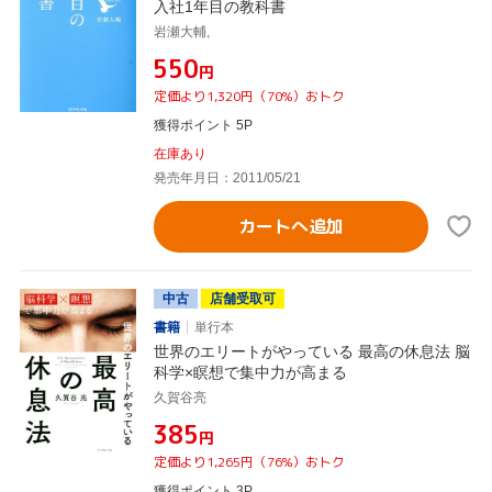
入社1年目の教科書
岩瀬大輔,
¥550
円
定価より1,320円（70%）おトク
獲得ポイント 5P
在庫あり
発売年月日：2011/05/21
カートへ追加
中古
店舗受取可
書籍
単行本
世界のエリートがやっている 最高の休息法 脳
科学×瞑想で集中力が高まる
久賀谷亮
¥385
円
定価より1,265円（76%）おトク
獲得ポイント 3P