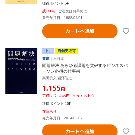
獲得ポイント 5P
残り1点
ご注文はお早めに
発売年月日：1988/04/01
カートへ追加
中古
店舗受取可
書籍
単行本
問題解決 あらゆる課題を突破するビジネスパ
ーソン必須の仕事術
高田貴久,岩澤智之
¥1,155
円
定価より1,705円（59%）おトク
獲得ポイント 10P
在庫あり
発売年月日：2014/03/07
カートへ追加