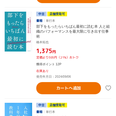
中古
店舗受取可
書籍
単行本
部下をもったらいちばん最初に読む本 人と組
織のパフォーマンスを最大限に引き出す仕事
術
橋本拓也
¥1,375
円
定価より385円（21%）おトク
獲得ポイント 12P
在庫あり
発売年月日：2024/09/06
カートへ追加
中古
店舗受取可
書籍
単行本