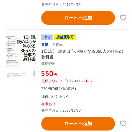
発売年月日：2017/04/13
カートへ追加
中古
店舗受取可
書籍
単行本
1日1話、読めば心が熱くなる365人の仕事の
教科書
藤尾秀昭
¥550
円
定価より2,035円（78%）おトク
770
円
(7/6時点の価格)
獲得ポイント 5P
在庫あり
発売年月日：2020/11/30
カートへ追加