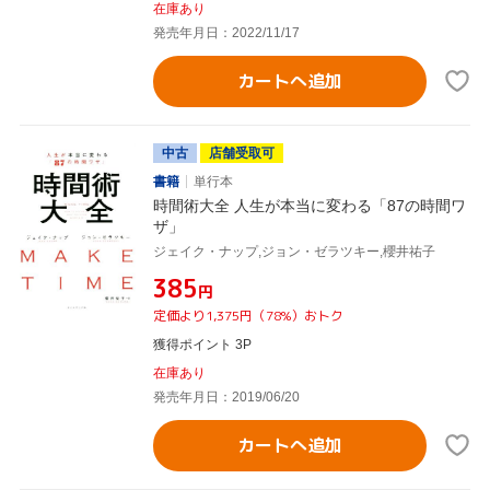
在庫あり
発売年月日：2022/11/17
カートへ追加
中古
店舗受取可
書籍
単行本
時間術大全 人生が本当に変わる「87の時間ワ
ザ」
ジェイク・ナップ,ジョン・ゼラツキー,櫻井祐子
¥385
円
定価より1,375円（78%）おトク
獲得ポイント 3P
在庫あり
発売年月日：2019/06/20
カートへ追加