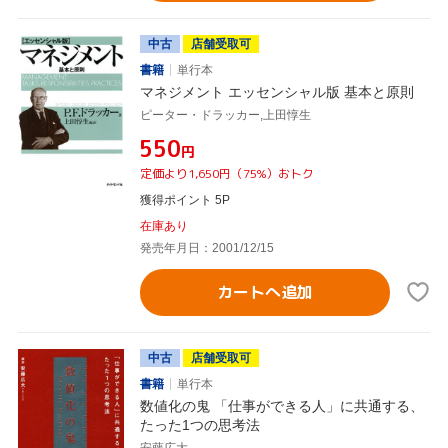
中古
店舗受取可
書籍
単行本
マネジメント エッセンシャル版 基本と原則
ピーター・ドラッカー,上田惇生
¥550
円
定価より1,650円（75%）おトク
獲得ポイント 5P
在庫あり
発売年月日：2001/12/15
カートへ追加
中古
店舗受取可
書籍
単行本
数値化の鬼 「仕事ができる人」に共通する、
たった1つの思考法
安藤広大