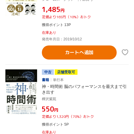
¥1,485
円
定価より165円（10%）おトク
獲得ポイント 13P
在庫あり
発売年月日：2019/10/12
カートへ追加
中古
店舗受取可
書籍
単行本
神・時間術 脳のパフォーマンスを最大まで引
き出す
樺沢紫苑
¥550
円
定価より1,320円（70%）おトク
獲得ポイント 5P
在庫あり