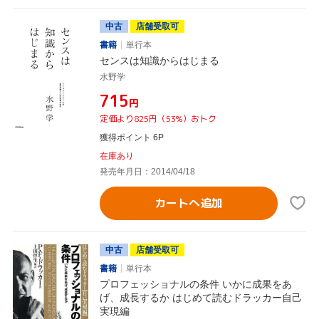
中古
店舗受取可
書籍
単行本
センスは知識からはじまる
水野学
¥715
円
定価より825円（53%）おトク
獲得ポイント 6P
在庫あり
発売年月日：2014/04/18
カートへ追加
中古
店舗受取可
書籍
単行本
プロフェッショナルの条件 いかに成果をあ
げ、成長するか はじめて読むドラッカー自己
実現編