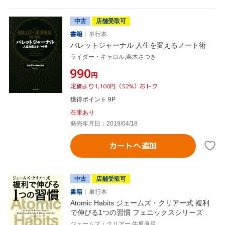
中古
店舗受取可
書籍
単行本
バレットジャーナル 人生を変えるノート術
ライダー・キャロル,栗木さつき
¥990
円
定価より1,100円（52%）おトク
獲得ポイント 9P
在庫あり
発売年月日：2019/04/18
カートへ追加
中古
店舗受取可
書籍
単行本
Atomic Habits ジェームズ・クリアー式 複利
で伸びる1つの習慣 フェニックスシリーズ
ジェームズ・クリアー,牛原眞弓