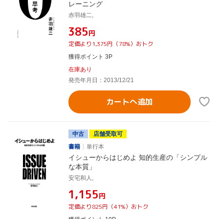
レーニング
赤羽雄二,
¥385
円
定価より1,375円（78%）おトク
獲得ポイント 3P
在庫あり
発売年月日：2013/12/21
カートへ追加
中古
店舗受取可
書籍
単行本
イシューからはじめよ 知的生産の「シンプル
な本質」
安宅和人,
¥1,155
円
定価より825円（41%）おトク