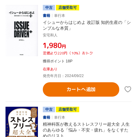
中古
店舗受取可
書籍
単行本
イシューからはじめよ 改訂版 知的生産の「シ
ンプルな本質」
安宅和人
¥1,980
円
定価より220円（10%）おトク
獲得ポイント 18P
在庫あり
発売年月日：2024/09/22
カートへ追加
中古
店舗受取可
書籍
単行本
精神科医が教えるストレスフリー超大全 人生
のあらゆる「悩み・不安・疲れ」をなくすた
めのリスト