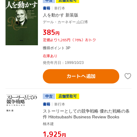
中古
店舗受取可
書籍
単行本
人を動かす 新装版
デール・カーネギー,山口博
¥385
円
定価より1,265円（76%）おトク
獲得ポイント 3P
在庫あり
発売年月日：1999/10/23
カートへ追加
中古
店舗受取可
書籍
単行本
ストーリーとしての競争戦略 優れた戦略の条
件 Hitotsubashi Business Review Books
楠木建
¥1,925
円