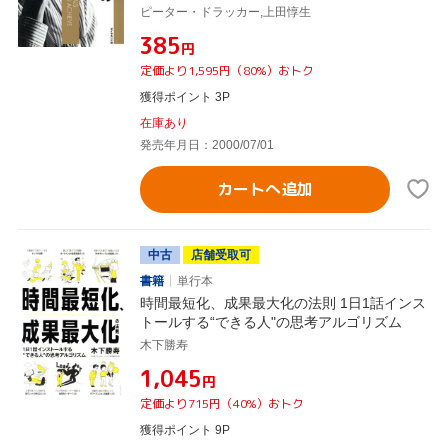
ピーター・ドラッカー,上田惇生
¥385
円
定価より1,595円（80%）おトク
獲得ポイント 3P
在庫あり
発売年月日：2000/07/01
カートへ追加
中古
店舗受取可
書籍
単行本
時間最短化、成果最大化の法則 1日1話インス
トールする“できる人"の思考アルゴリズム
木下勝寿
¥1,045
円
定価より715円（40%）おトク
獲得ポイント 9P