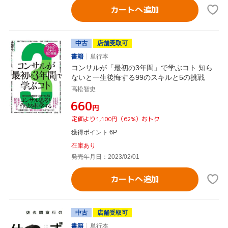
カートへ追加
中古
店舗受取可
書籍
単行本
コンサルが「最初の3年間」で学ぶコト 知ら
ないと一生後悔する99のスキルと5の挑戦
高松智史
¥660
円
定価より1,100円（62%）おトク
獲得ポイント 6P
在庫あり
発売年月日：2023/02/01
カートへ追加
中古
店舗受取可
書籍
単行本