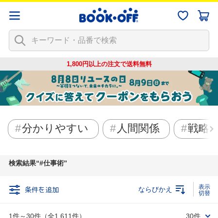
1,800円以上の注文で
送料無料
分かりやすい
人間関係
戦略
検索結果
#仕事術
条件を追加
ならびかえ
1件～30件（全1,611件）
30件