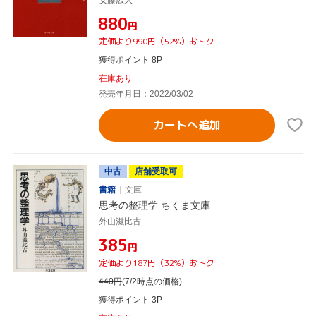
¥880
円
定価より990円（52%）おトク
獲得ポイント 8P
在庫あり
発売年月日：2022/03/02
カートへ追加
中古
店舗受取可
書籍
文庫
思考の整理学 ちくま文庫
外山滋比古
¥385
円
定価より187円（32%）おトク
440
円
(7/2時点の価格)
獲得ポイント 3P