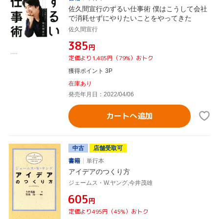
佐久間宣行のずるい仕事術 僕はこうして会社
で消耗せずにやりたいことをやってきた
佐久間宣行
¥385
円
定価より1,485円（79%）おトク
獲得ポイント 3P
在庫あり
発売年月日：2022/04/06
カートへ追加
中古
店舗受取可
書籍
単行本
アイデアのつくり方
ジェームス・W.ヤング,今井茂雄
¥605
円
定価より495円（45%）おトク