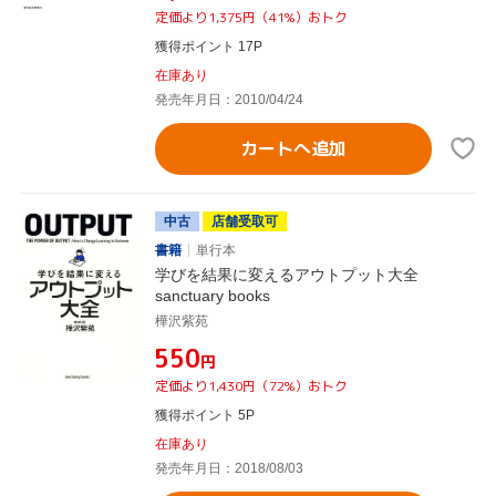
定価より1,375円（41%）おトク
獲得ポイント 17P
在庫あり
発売年月日：2010/04/24
カートへ追加
中古
店舗受取可
書籍
単行本
学びを結果に変えるアウトプット大全
sanctuary books
樺沢紫苑
¥550
円
定価より1,430円（72%）おトク
獲得ポイント 5P
在庫あり
発売年月日：2018/08/03