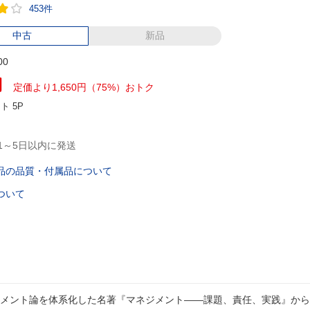
453件
中古
新品
00
円
定価より1,650円（75%）おトク
ント
5P
1～5日以内に発送
品の品質・付属品について
ついて
メント論を体系化した名著『マネジメント――課題、責任、実践』から