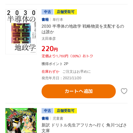
中古
店舗受取可
書籍
単行本
2030 半導体の地政学 戦略物資を支配するの
は誰か
太田泰彦
¥220
円
定価より1,760円（88%）おトク
獲得ポイント 2P
在庫わずか
ご注文はお早めに
発売年月日：2021/11/20
カートへ追加
中古
店舗受取可
書籍
児童書
新訳 ドリトル先生アフリカへ行く 角川つばさ
文庫