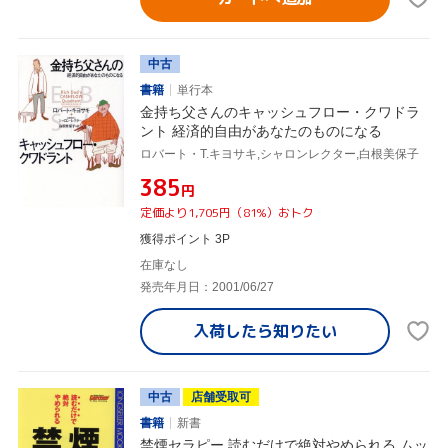
中古
書籍
単行本
金持ち父さんのキャッシュフロー・クワドラ
ント 経済的自由があなたのものになる
ロバート・T.キヨサキ,シャロンレクター,白根美保子
¥385
円
定価より1,705円（81%）おトク
獲得ポイント 3P
在庫なし
発売年月日：2001/06/27
入荷したら
知りたい
中古
店舗受取可
書籍
新書
禁煙セラピー 読むだけで絶対やめられる ムッ