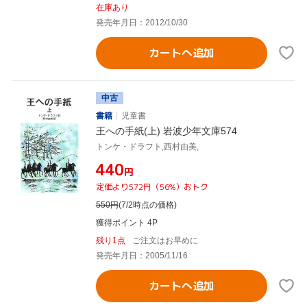
在庫あり
発売年月日：2012/10/30
カートへ追加
中古
書籍
児童書
王への手紙(上) 岩波少年文庫574
トンケ・ドラフト,西村由美,
¥440
円
定価より572円（56%）おトク
550
円
(7/2時点の価格)
獲得ポイント 4P
残り1点
ご注文はお早めに
発売年月日：2005/11/16
カートへ追加