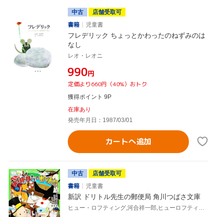
中古
店舗受取可
書籍
児童書
フレデリック ちょっとかわったのねずみのは
なし
レオ・レオニ
¥990
円
定価より660円（40%）おトク
獲得ポイント 9P
在庫あり
発売年月日：1987/03/01
カートへ追加
中古
店舗受取可
書籍
児童書
新訳 ドリトル先生の郵便局 角川つばさ文庫
ヒュー・ロフティング,河合祥一郎,ヒューロフティング,河合祥一郎,patty,