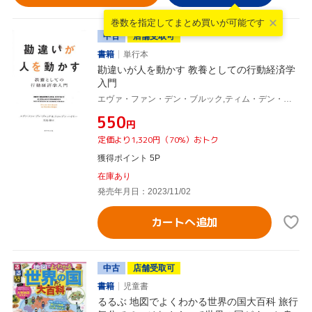
巻数を指定して
まとめ買いが可能です
中古
店舗受取可
書籍
単行本
勘違いが人を動かす 教養としての行動経済学
入門
エヴァ・ファン・デン・ブルック,ティム・デン・ハイヤー,児島修
¥550
円
定価より1,320円（70%）おトク
獲得ポイント 5P
在庫あり
発売年月日：2023/11/02
カートへ追加
中古
店舗受取可
書籍
児童書
るるぶ 地図でよくわかる世界の国大百科 旅行