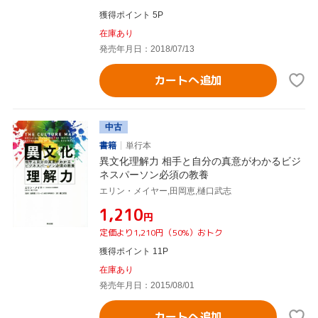
獲得ポイント 5P
在庫あり
発売年月日：2018/07/13
カートへ追加
中古
書籍
単行本
異文化理解力 相手と自分の真意がわかるビジ
ネスパーソン必須の教養
エリン・メイヤー,田岡恵,樋口武志
¥1,210
円
定価より1,210円（50%）おトク
獲得ポイント 11P
在庫あり
発売年月日：2015/08/01
カートへ追加