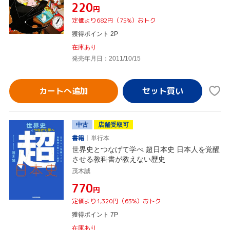
¥220
円
定価より682円（75%）おトク
獲得ポイント 2P
在庫あり
発売年月日：2011/10/15
カートへ追加
中古
店舗受取可
書籍
単行本
世界史とつなげて学べ 超日本史 日本人を覚醒
させる教科書が教えない歴史
茂木誠
¥770
円
定価より1,320円（63%）おトク
獲得ポイント 7P
在庫あり