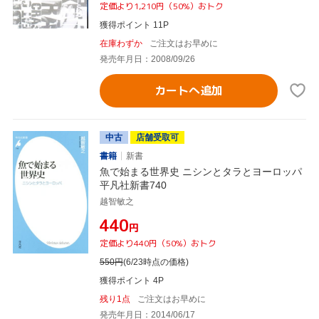
定価より1,210円（50%）おトク
獲得ポイント 11P
在庫わずか
ご注文はお早めに
発売年月日：2008/09/26
カートへ追加
中古
店舗受取可
書籍
新書
魚で始まる世界史 ニシンとタラとヨーロッパ
平凡社新書740
越智敏之
¥440
円
定価より440円（50%）おトク
550
円
(6/23時点の価格)
獲得ポイント 4P
残り1点
ご注文はお早めに
発売年月日：2014/06/17