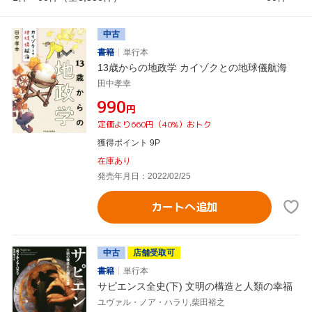
中古
書籍
単行本
13歳からの地政学 カイゾクとの地球儀航海
田中孝幸
¥990
円
定価より660円（40%）おトク
獲得ポイント 9P
在庫あり
発売年月日：2022/02/25
カートへ追加
中古
店舗受取可
書籍
単行本
サピエンス全史(下) 文明の構造と人類の幸福
ユヴァル・ノア・ハラリ,柴田裕之