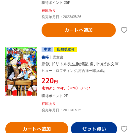
獲得ポイント 25P
在庫あり
発売年月日：2023/05/26
カートへ追加
中古
店舗受取可
書籍
児童書
新訳 ドリトル先生航海記 角川つばさ文庫
ヒュー・ロフティング,河合祥一郎,patty,
¥220
円
定価より704円（76%）おトク
獲得ポイント 2P
在庫あり
発売年月日：2011/07/15
カートへ追加