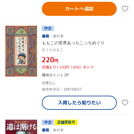
カートへ追加
中古
書籍
単行本
ももこの世界あっちこっちめぐり
さくらももこ
¥220
円
定価より1,100円（83%）おトク
獲得ポイント 2P
在庫なし
発売年月日：1997/06/17
入荷したら
知りたい
中古
店舗受取可
書籍
単行本