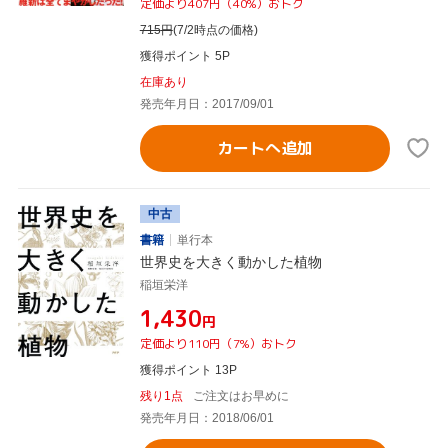
定価より407円（40%）おトク
715
円
(7/2時点の価格)
獲得ポイント 5P
在庫あり
発売年月日：2017/09/01
カートへ追加
中古
書籍
単行本
世界史を大きく動かした植物
稲垣栄洋
¥1,430
円
定価より110円（7%）おトク
獲得ポイント 13P
残り1点
ご注文はお早めに
発売年月日：2018/06/01