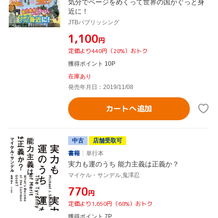
気分でページをめくって世界の国がぐっと身
近に！
JTBパブリッシング
¥1,100
円
定価より440円（28%）おトク
獲得ポイント 10P
在庫あり
発売年月日：2019/11/08
カートへ追加
中古
店舗受取可
書籍
単行本
実力も運のうち 能力主義は正義か？
マイケル・サンデル,鬼澤忍
¥770
円
定価より1,650円（68%）おトク
獲得ポイント 7P