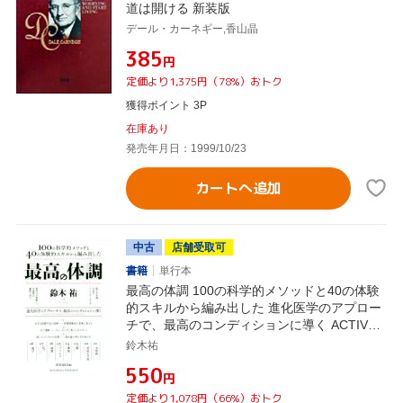
道は開ける 新装版
デール・カーネギー,香山晶
¥385
円
定価より1,375円（78%）おトク
獲得ポイント 3P
在庫あり
発売年月日：1999/10/23
カートへ追加
中古
店舗受取可
書籍
単行本
最高の体調 100の科学的メソッドと40の体験
的スキルから編み出した 進化医学のアプロー
チで、最高のコンディションに導く ACTIVE
HEALTH001
鈴木祐
¥550
円
定価より1,078円（66%）おトク