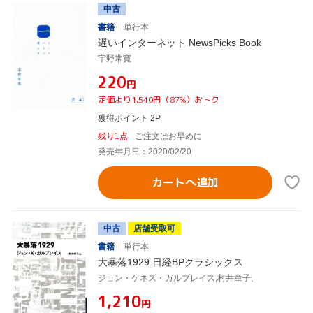
中古
書籍
単行本
遅いインターネット NewsPicks Book
宇野常寛
¥220
円
定価より1,540円（87%）おトク
獲得ポイント 2P
残り1点
ご注文はお早めに
発売年月日：2020/02/20
カートへ追加
中古
店舗受取可
書籍
単行本
大暴落1929 日経BPクラシックス
ジョン・ケネス・ガルブレイス,村井章子,
¥1,210
円