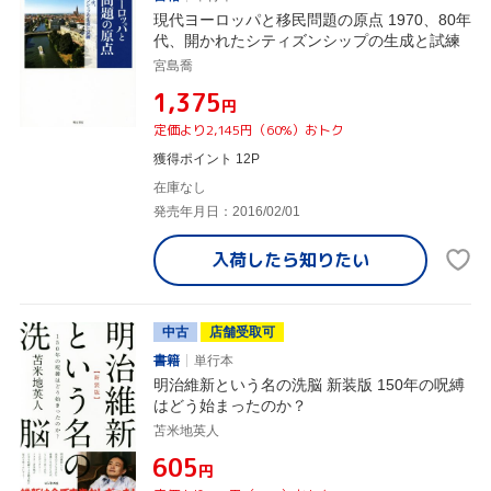
現代ヨーロッパと移民問題の原点 1970、80年
代、開かれたシティズンシップの生成と試練
宮島喬
¥1,375
円
定価より2,145円（60%）おトク
獲得ポイント 12P
在庫なし
発売年月日：2016/02/01
入荷したら
知りたい
中古
店舗受取可
書籍
単行本
明治維新という名の洗脳 新装版 150年の呪縛
はどう始まったのか？
苫米地英人
¥605
円