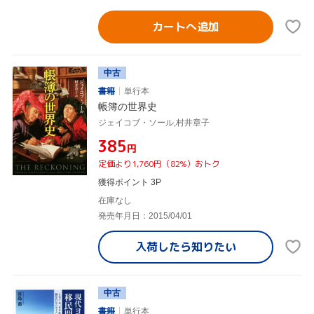
カートへ追加
中古
書籍
単行本
帳簿の世界史
ジェイコブ・ソール,村井章子
¥385
円
定価より1,760円（82%）おトク
獲得ポイント 3P
在庫なし
発売年月日：2015/04/01
入荷したら
知りたい
中古
書籍
単行本