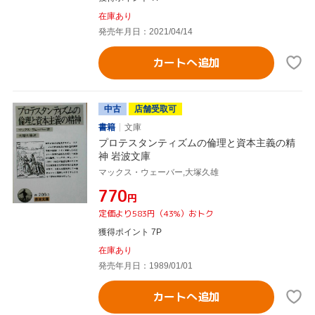
在庫あり
発売年月日：2021/04/14
カートへ追加
中古
店舗受取可
書籍
文庫
プロテスタンティズムの倫理と資本主義の精
神 岩波文庫
マックス・ウェーバー,大塚久雄
¥770
円
定価より583円（43%）おトク
獲得ポイント 7P
在庫あり
発売年月日：1989/01/01
カートへ追加