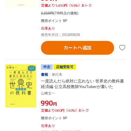
定価より1,430円（59%）おトク
1,210
円
(7/6時点の価格)
獲得ポイント 9P
在庫あり
発売年月日：2018/09/26
カートへ追加
中古
店舗受取可
書籍
単行本
一度読んだら絶対に忘れない 世界史の教科書
経済編 公立高校教師YouTuberが書いた
山﨑圭一
¥990
円
定価より660円（40%）おトク
獲得ポイント 9P
在庫あり