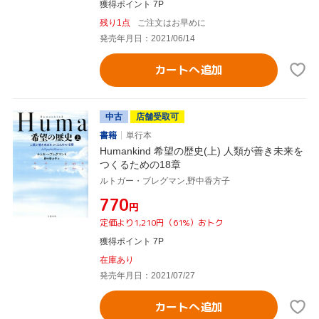
獲得ポイント 7P
残り1点
ご注文はお早めに
発売年月日：2021/06/14
カートへ追加
中古
店舗受取可
書籍
単行本
Humankind 希望の歴史(上) 人類が善き未来を
つくるための18章
ルトガー・ブレグマン,野中香方子
¥770
円
定価より1,210円（61%）おトク
獲得ポイント 7P
在庫あり
発売年月日：2021/07/27
カートへ追加