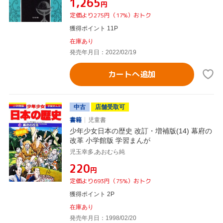
¥1,265
円
定価より275円（17%）おトク
獲得ポイント 11P
在庫あり
発売年月日：2022/02/19
カートへ追加
中古
店舗受取可
書籍
児童書
少年少女日本の歴史 改訂・増補版(14) 幕府の
改革 小学館版 学習まんが
児玉幸多,あおむら純
¥220
円
定価より693円（75%）おトク
獲得ポイント 2P
在庫あり
発売年月日：1998/02/20