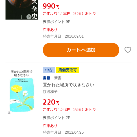
¥990
円
定価より1,100円（52%）おトク
獲得ポイント 9P
在庫あり
発売年月日：2016/09/01
カートへ追加
中古
店舗受取可
書籍
新書
置かれた場所で咲きなさい
渡辺和子,
¥220
円
定価より1,210円（84%）おトク
獲得ポイント 2P
在庫あり
発売年月日：2012/04/25