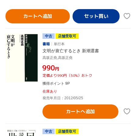
カートへ追加
中古
店舗受取可
書籍
単行本
文明が衰亡するとき 新潮選書
高坂正堯,高坂正堯
¥990
円
定価より990円（50%）おトク
獲得ポイント 9P
在庫あり
発売年月日：2012/05/25
カートへ追加
中古
店舗受取可