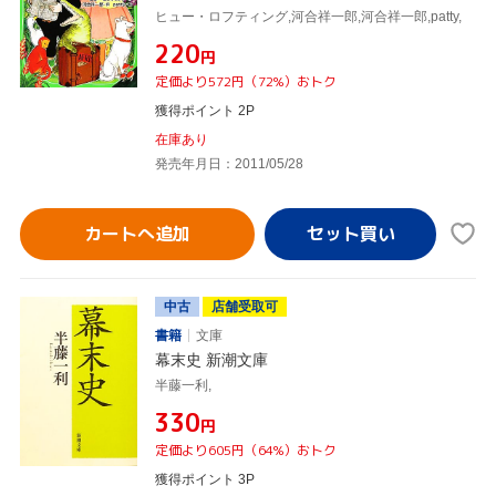
ヒュー・ロフティング,河合祥一郎,河合祥一郎,patty,
¥220
円
定価より572円（72%）おトク
獲得ポイント 2P
在庫あり
発売年月日：2011/05/28
カートへ追加
中古
店舗受取可
書籍
文庫
幕末史 新潮文庫
半藤一利,
¥330
円
定価より605円（64%）おトク
獲得ポイント 3P