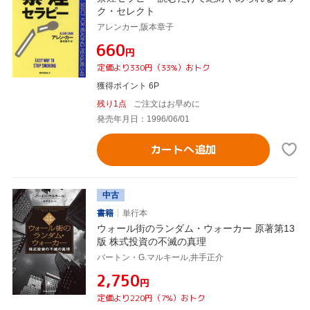
ク・セレクト
アレンカー,阪本章子
¥660
円
定価より330円（33%）おトク
獲得ポイント 6P
残り1点
ご注文はお早めに
発売年月日：1996/06/01
カートへ追加
中古
書籍
単行本
ウォール街のランダム・ウォーカー 原著第13
版 株式投資の不滅の真理
バートン・G.マルキール,井手正介
¥2,750
円
定価より220円（7%）おトク