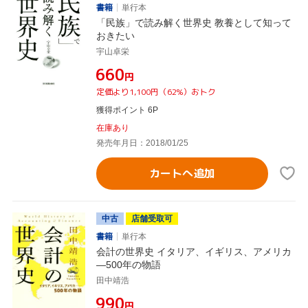
書籍
単行本
「民族」で読み解く世界史 教養として知って
おきたい
宇山卓栄
¥660
円
定価より1,100円（62%）おトク
獲得ポイント 6P
在庫あり
発売年月日：2018/01/25
カートへ追加
中古
店舗受取可
書籍
単行本
会計の世界史 イタリア、イギリス、アメリカ
―500年の物語
田中靖浩
¥990
円