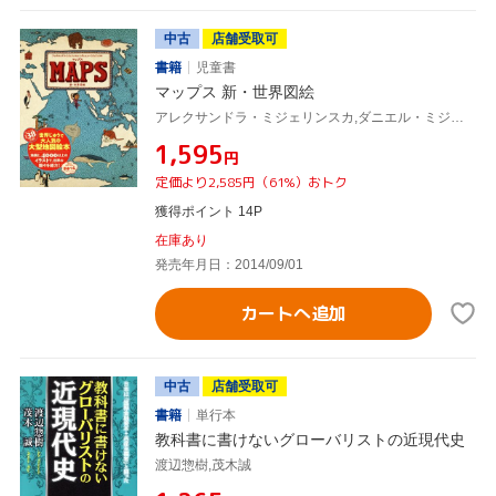
中古
店舗受取可
書籍
児童書
マップス 新・世界図絵
アレクサンドラ・ミジェリンスカ,ダニエル・ミジェリンスキ
¥1,595
円
定価より2,585円（61%）おトク
獲得ポイント 14P
在庫あり
発売年月日：2014/09/01
カートへ追加
中古
店舗受取可
書籍
単行本
教科書に書けないグローバリストの近現代史
渡辺惣樹,茂木誠