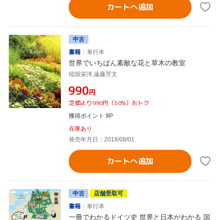
カートへ追加
中古
書籍
単行本
世界でいちばん素敵な花と草木の教室
稲垣栄洋,遠藤芳文
¥990
円
定価より990円（50%）おトク
獲得ポイント 9P
在庫あり
発売年月日：2018/08/01
カートへ追加
中古
店舗受取可
書籍
単行本
一冊でわかるドイツ史 世界と日本がわかる 国