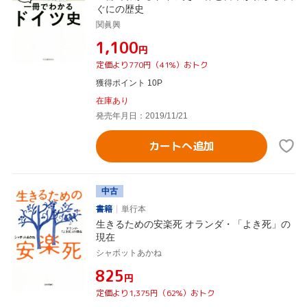
ぐにの歴史
関眞興
¥1,100
円
定価より770円（41%）おトク
獲得ポイント 10P
在庫あり
発売年月日：2019/11/21
カートへ追加
中古
書籍
単行本
生きるための安楽死 オランダ・「よき死」の
現在
シャボットあかね
¥825
円
定価より1,375円（62%）おトク