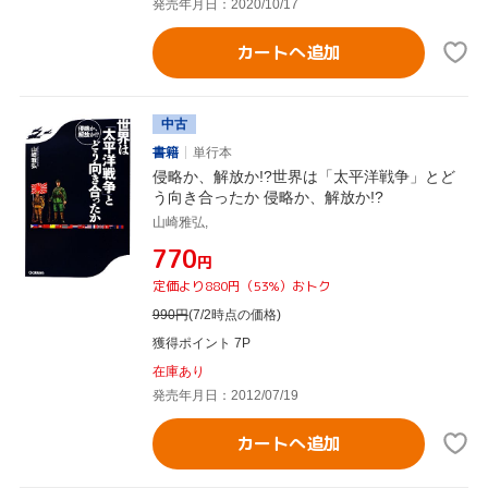
発売年月日：2020/10/17
カートへ追加
中古
書籍
単行本
侵略か、解放か!?世界は「太平洋戦争」とど
う向き合ったか 侵略か、解放か!?
山崎雅弘,
¥770
円
定価より880円（53%）おトク
990
円
(7/2時点の価格)
獲得ポイント 7P
在庫あり
発売年月日：2012/07/19
カートへ追加