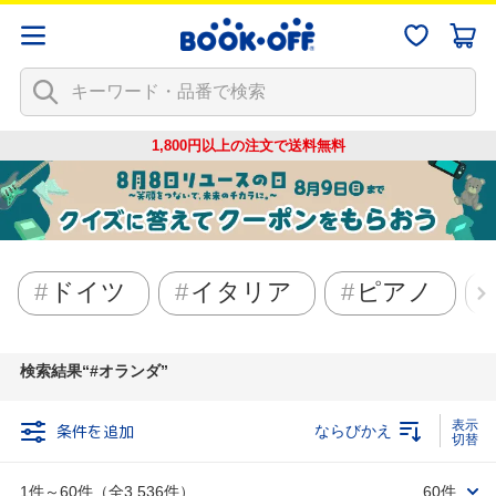
1,800円以上の注文で
送料無料
ドイツ
イタリア
ピアノ
検索結果
#オランダ
条件を追加
ならびかえ
1件～60件（全3,536件）
60件