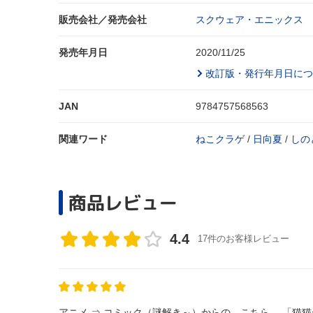
販売会社／発売会社
スクウェア・エニックス
発売年月日
2020/11/25
改訂版・発行年月日につ
JAN
9784757568563
関連ワード
ねこクラゲ
/
日向夏
/
しの
商品レビュー
4.4
17件のお客様レビュー
アニメ ⇒ コミック（謎解き～）からの、こちら。 「猫猫が大怪我した話」～「猫猫が父と戦った日」まで。 この辺大好き！ 李白と猫猫の