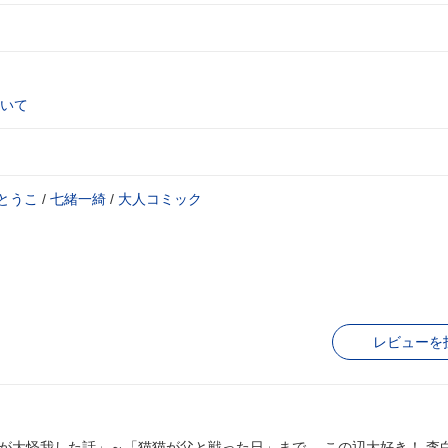
いて
とうこ
/
七緒一綺
/
大人コミック
レビューを