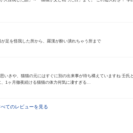
猫が足を怪我した所から、羅漢が酔い潰れちゃう所まで
や、猫猫の元にはすぐに別の出来事が待ち構えていますね 壬氏と猫猫のす
もしろ可愛いです 青薔薇のために、1ヶ月徹夜続ける猫猫の体力何気に凄すぎる…
すべてのレビューを見る