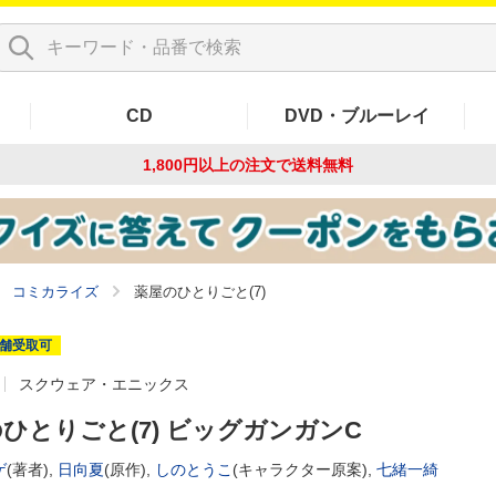
CD
DVD・ブルーレイ
1,800円以上の注文で
送料無料
コミカライズ
薬屋のひとりごと(7)
舗受取可
スクウェア・エニックス
ひとりごと(7) ビッグガンガンC
ゲ
(著者),
日向夏
(原作),
しのとうこ
(キャラクター原案),
七緒一綺