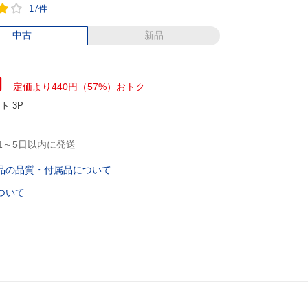
17件
中古
新品
円
定価より440円（57%）おトク
ント
3P
1～5日以内に発送
品の品質・付属品について
ついて