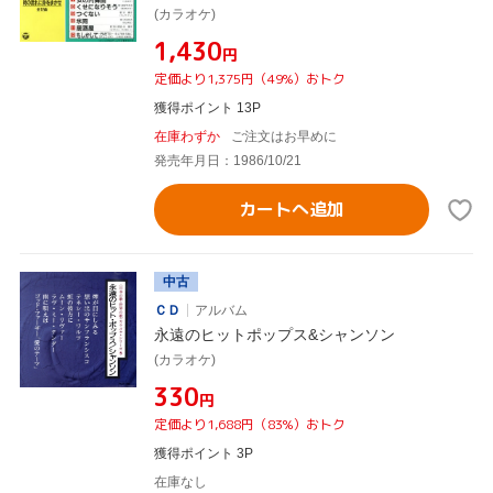
(カラオケ)
¥1,430
円
定価より1,375円（49%）おトク
獲得ポイント 13P
在庫わずか
ご注文はお早めに
発売年月日：1986/10/21
カートへ追加
中古
ＣＤ
アルバム
永遠のヒットポップス&シャンソン
(カラオケ)
¥330
円
定価より1,688円（83%）おトク
獲得ポイント 3P
在庫なし