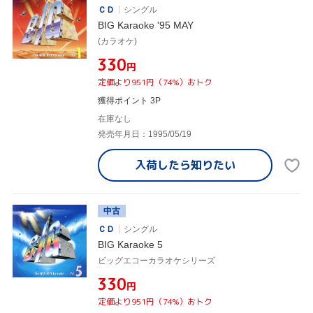
ＣＤ
シングル
BIG Karaoke '95 MAY
(カラオケ)
¥330
円
定価より951円（74%）おトク
獲得ポイント 3P
在庫なし
発売年月日：1995/05/19
入荷したら
知りたい
中古
ＣＤ
シングル
BIG Karaoke 5
ビッグエコーカラオケシリーズ
¥330
円
定価より951円（74%）おトク