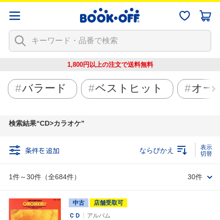
1,800円以上の注文で
送料無料
バラード
ベストヒット
オー
検索結果
CD>カラオケ
条件を追加
ならびかえ
1件～30件（全684件）
30件
中古
店舗受取可
ＣＤ
アルバム