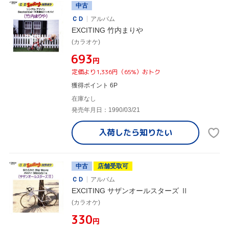
中古
ＣＤ
アルバム
EXCITING 竹内まりや
(カラオケ)
¥693
円
定価より1,336円（65%）おトク
獲得ポイント 6P
在庫なし
発売年月日：1990/03/21
入荷したら
知りたい
中古
店舗受取可
ＣＤ
アルバム
EXCITING サザンオールスターズ Ⅱ
(カラオケ)
¥330
円