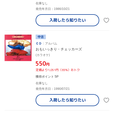
在庫なし
発売年月日：1986/10/21
入荷したら
知りたい
中古
ＣＤ
アルバム
おもいっきり・チェッカーズ
(カラオケ)
¥550
円
定価より1,051円（65%）おトク
獲得ポイント 5P
在庫なし
発売年月日：1990/07/21
入荷したら
知りたい