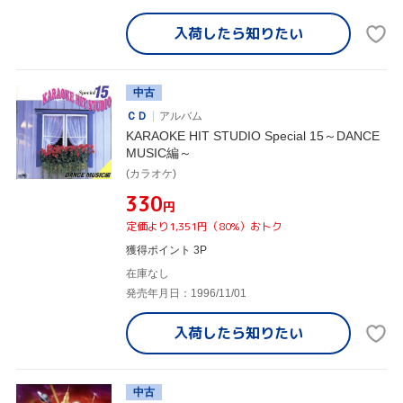
入荷したら
知りたい
中古
ＣＤ
アルバム
KARAOKE HIT STUDIO Special 15～DANCE
MUSIC編～
(カラオケ)
¥330
円
定価より1,351円（80%）おトク
獲得ポイント 3P
在庫なし
発売年月日：1996/11/01
入荷したら
知りたい
中古