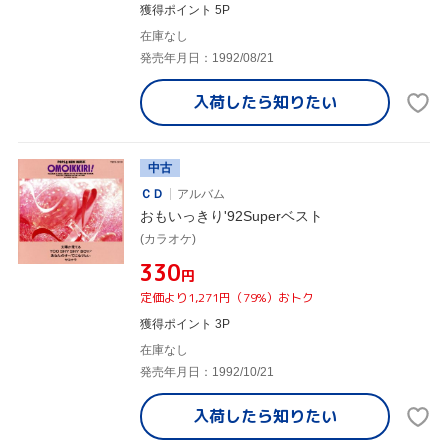
獲得ポイント 5P
在庫なし
発売年月日：1992/08/21
入荷したら
知りたい
中古
ＣＤ
アルバム
おもいっきり'92Superベスト
(カラオケ)
¥330
円
定価より1,271円（79%）おトク
獲得ポイント 3P
在庫なし
発売年月日：1992/10/21
入荷したら
知りたい