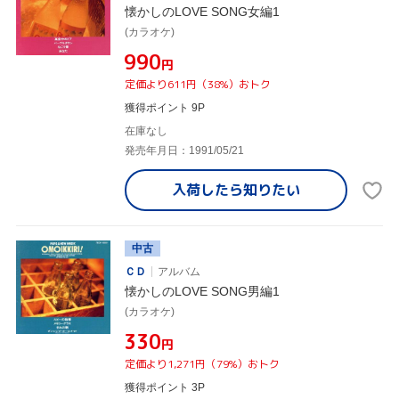
懐かしのLOVE SONG女編1
(カラオケ)
¥990
円
定価より611円（38%）おトク
獲得ポイント 9P
在庫なし
発売年月日：1991/05/21
入荷したら
知りたい
中古
ＣＤ
アルバム
懐かしのLOVE SONG男編1
(カラオケ)
¥330
円
定価より1,271円（79%）おトク
獲得ポイント 3P