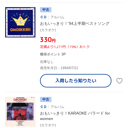
中古
ＣＤ
アルバム
おもいっきり！'94上半期ベストソング
(カラオケ)
¥330
円
定価より1,271円（79%）おトク
獲得ポイント 3P
在庫なし
発売年月日：1994/07/21
入荷したら
知りたい
中古
ＣＤ
アルバム
おもいっきり！KARAOKE バラード for
women
(カラオケ)