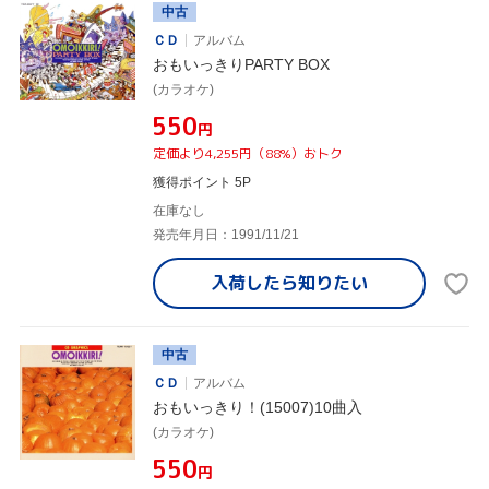
中古
ＣＤ
アルバム
おもいっきりPARTY BOX
(カラオケ)
¥550
円
定価より4,255円（88%）おトク
獲得ポイント 5P
在庫なし
発売年月日：1991/11/21
入荷したら
知りたい
中古
ＣＤ
アルバム
おもいっきり！(15007)10曲入
(カラオケ)
¥550
円