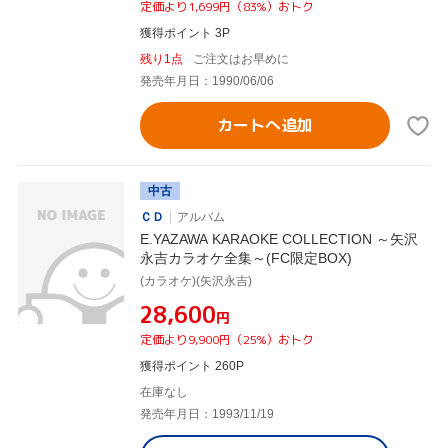
定価より1,699円（83%）おトク
獲得ポイント 3P
残り1点
ご注文はお早めに
発売年月日：1990/06/06
カートへ追加
中古
ＣＤ
アルバム
E.YAZAWA KARAOKE COLLECTION ～矢沢
永吉カラオケ全集～(FC限定BOX)
(カラオケ)(矢沢永吉)
¥28,600
円
定価より9,900円（25%）おトク
獲得ポイント 260P
在庫なし
発売年月日：1993/11/19