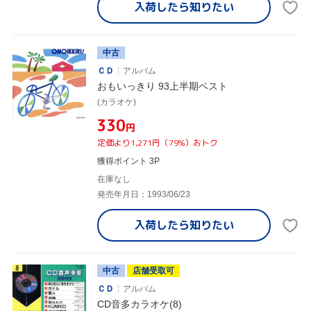
入荷したら
知りたい
中古
ＣＤ
アルバム
おもいっきり 93上半期ベスト
(カラオケ)
¥330
円
定価より1,271円（79%）おトク
獲得ポイント 3P
在庫なし
発売年月日：1993/06/23
入荷したら
知りたい
中古
店舗受取可
ＣＤ
アルバム
CD音多カラオケ(8)