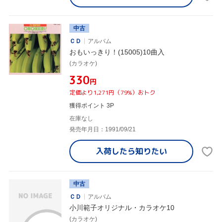
中古
ＣＤ
アルバム
おもいっきり！(15005)10曲入
(カラオケ)
¥330
円
定価より1,271円（79%）おトク
獲得ポイント 3P
在庫なし
発売年月日：1991/09/21
入荷したら
知りたい
中古
ＣＤ
アルバム
小川範子オリジナル・カラオケ10
(カラオケ)