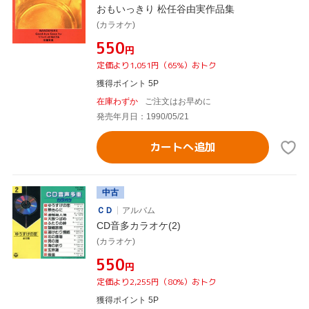
おもいっきり 松任谷由実作品集
(カラオケ)
¥550
円
定価より1,051円（65%）おトク
獲得ポイント 5P
在庫わずか
ご注文はお早めに
発売年月日：1990/05/21
カートへ追加
中古
ＣＤ
アルバム
CD音多カラオケ(2)
(カラオケ)
¥550
円
定価より2,255円（80%）おトク
獲得ポイント 5P