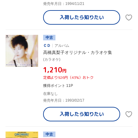
発売年月日：1994/11/21
入荷したら
知りたい
中古
ＣＤ
アルバム
高橋真梨子オリジナル・カラオケ集
(カラオケ)
¥1,210
円
定価より926円（43%）おトク
獲得ポイント 11P
在庫なし
発売年月日：1993/02/17
入荷したら
知りたい
中古