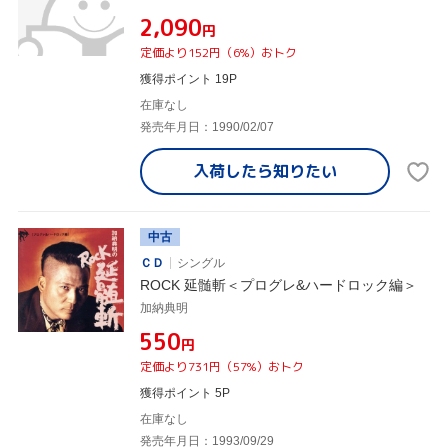
¥2,090
円
定価より152円（6%）おトク
獲得ポイント 19P
在庫なし
発売年月日：1990/02/07
入荷したら
知りたい
中古
ＣＤ
シングル
ROCK 延髄斬＜プログレ&ハードロック編＞
加納典明
¥550
円
定価より731円（57%）おトク
獲得ポイント 5P
在庫なし
発売年月日：1993/09/29