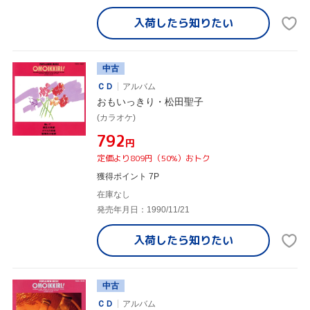
入荷したら
知りたい
中古
ＣＤ
アルバム
おもいっきり・松田聖子
(カラオケ)
¥792
円
定価より809円（50%）おトク
獲得ポイント 7P
在庫なし
発売年月日：1990/11/21
入荷したら
知りたい
中古
ＣＤ
アルバム