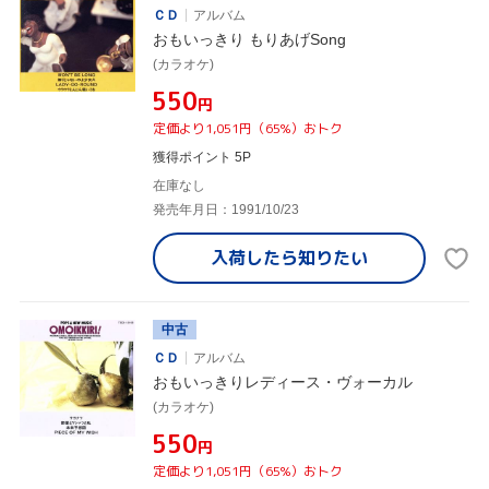
ＣＤ
アルバム
おもいっきり もりあげSong
(カラオケ)
¥550
円
定価より1,051円（65%）おトク
獲得ポイント 5P
在庫なし
発売年月日：1991/10/23
入荷したら
知りたい
中古
ＣＤ
アルバム
おもいっきりレディース・ヴォーカル
(カラオケ)
¥550
円
定価より1,051円（65%）おトク