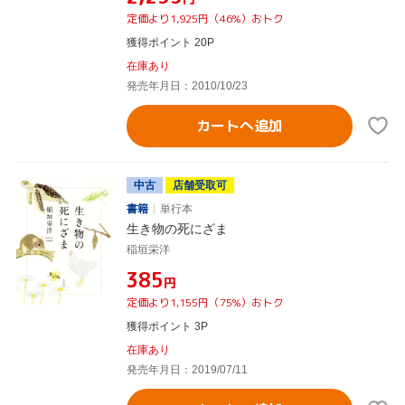
定価より1,925円（46%）おトク
獲得ポイント 20P
在庫あり
発売年月日：2010/10/23
カートへ追加
中古
店舗受取可
書籍
単行本
生き物の死にざま
稲垣栄洋
¥385
円
定価より1,155円（75%）おトク
獲得ポイント 3P
在庫あり
発売年月日：2019/07/11