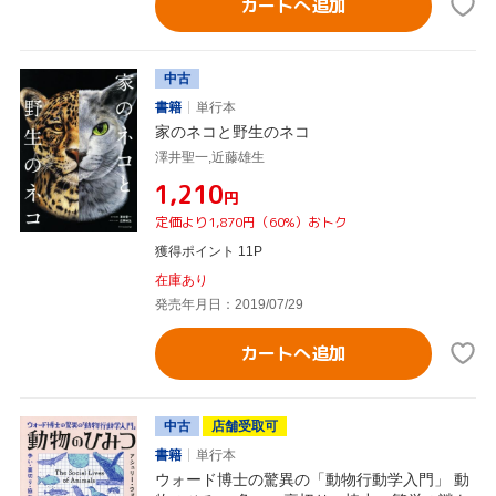
カートへ追加
中古
書籍
単行本
家のネコと野生のネコ
澤井聖一,近藤雄生
¥1,210
円
定価より1,870円（60%）おトク
獲得ポイント 11P
在庫あり
発売年月日：2019/07/29
カートへ追加
中古
店舗受取可
書籍
単行本
ウォード博士の驚異の「動物行動学入門」 動