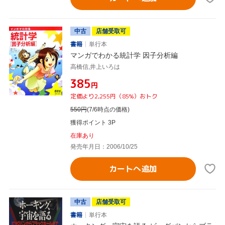
中古
店舗受取可
書籍
単行本
マンガでわかる統計学 因子分析編
高橋信,井上いろは
¥385
円
定価より2,255円（85%）おトク
550
円
(7/6時点の価格)
獲得ポイント 3P
在庫あり
発売年月日：2006/10/25
カートへ追加
中古
店舗受取可
書籍
単行本