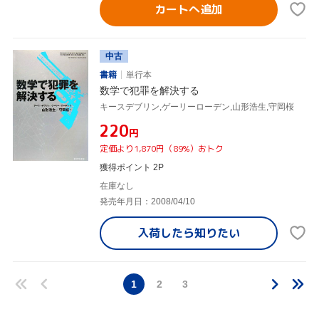
カートへ追加
中古
書籍
単行本
数学で犯罪を解決する
キースデブリン,ゲーリーローデン,山形浩生,守岡桜
¥220
円
定価より1,870円（89%）おトク
獲得ポイント 2P
在庫なし
発売年月日：2008/04/10
入荷したら
知りたい
1
2
3