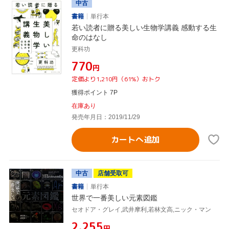
中古
書籍
単行本
若い読者に贈る美しい生物学講義 感動する生
命のはなし
更科功
¥770
円
定価より1,210円（61%）おトク
獲得ポイント 7P
在庫あり
発売年月日：2019/11/29
カートへ追加
中古
店舗受取可
書籍
単行本
世界で一番美しい元素図鑑
セオドア・グレイ,武井摩利,若林文高,ニック・マン
¥2,255
円