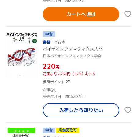
発売年月日：2021/09/30
カートへ追加
中古
書籍
単行本
バイオインフォマティクス入門
日本バイオインフォマティクス学会
¥220
円
定価より2,750円（92%）おトク
獲得ポイント 2P
在庫なし
発売年月日：2015/08/01
入荷したら
知りたい
中古
店舗受取可