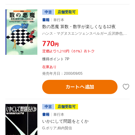
中古
店舗受取可
書籍
単行本
数の悪魔 算数・数学が楽しくなる12夜
ハンス・マグヌスエンツェンスベルガー,丘沢静也,ロートラウト・ズザンネベルナー
¥770
円
定価より1,210円（61%）おトク
獲得ポイント 7P
在庫あり
発売年月日：2000/09/05
カートへ追加
中古
店舗受取可
書籍
単行本
いかにして問題をとくか
G.ポリア,柿内賢信