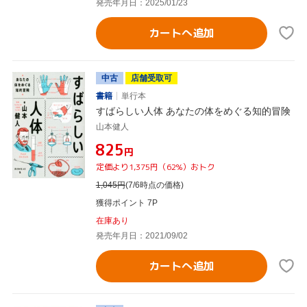
発売年月日：2025/01/23
カートへ追加
中古
店舗受取可
書籍
単行本
すばらしい人体 あなたの体をめぐる知的冒険
山本健人
¥825
円
定価より1,375円（62%）おトク
1,045
円
(7/6時点の価格)
獲得ポイント 7P
在庫あり
発売年月日：2021/09/02
カートへ追加