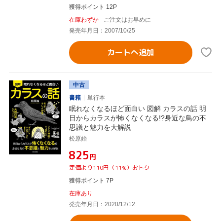
獲得ポイント 12P
在庫わずか
ご注文はお早めに
発売年月日：2007/10/25
カートへ追加
中古
書籍
単行本
眠れなくなるほど面白い 図解 カラスの話 明
日からカラスが怖くなくなる!?身近な鳥の不
思議と魅力を大解説
松原始
¥825
円
定価より110円（11%）おトク
獲得ポイント 7P
在庫あり
発売年月日：2020/12/12