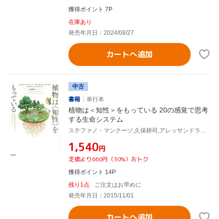
獲得ポイント 7P
在庫あり
発売年月日：2024/08/27
カートへ追加
中古
書籍
単行本
植物は＜知性＞をもっている 20の感覚で思考
する生命システム
ステファノ・マンクーゾ,久保耕司,アレッサンドラ・ヴィオラ,マイケル・ポーラン
¥1,540
円
定価より660円（30%）おトク
獲得ポイント 14P
残り1点
ご注文はお早めに
発売年月日：2015/11/01
カートへ追加