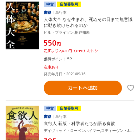
中古
店舗受取可
書籍
単行本
人体大全 なぜ生まれ、死ぬその日まで無意識
に動き続けられるのか
ビル・ブライソン,桐谷知未
¥550
円
定価より2,420円（81%）おトク
獲得ポイント 5P
在庫あり
発売年月日：2021/09/16
カートへ追加
中古
店舗受取可
書籍
単行本
食欲人 新版・科学者たちが語る食欲
デイヴィッド・ローベンハイマー,スティーヴン・J.シンプソン,櫻井祐子