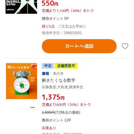
¥550
円
定価より1,100円（66%）おトク
獲得ポイント 5P
残り1点
ご注文はお早めに
発売年月日：1986/10/01
カートへ追加
中古
店舗受取可
書籍
単行本
解きたくなる数学
佐藤雅彦,大島遼,廣瀬隼也
¥1,375
円
定価より605円（30%）おトク
1,595
円
(7/2時点の価格)
獲得ポイント 12P
在庫あり