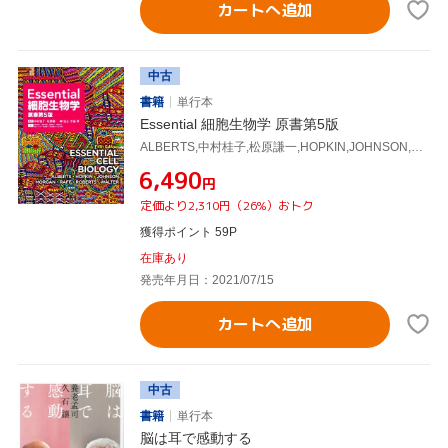
カートへ追加
中古
書籍
単行本
Essential 細胞生物学 原書第5版
ALBERTS,中村桂子,松原謙一,HOPKIN,JOHNSON,水島昇,榊佳之
¥6,490
円
定価より2,310円（26%）おトク
獲得ポイント 59P
在庫あり
発売年月日：2021/07/15
カートへ追加
中古
書籍
単行本
脳は耳で感動する