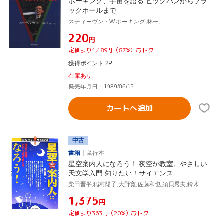
ホーキング、宇宙を語る ビッグバンからブラ
ックホールまで
スティーヴン・W.ホーキング,林一,
¥220
円
定価より1,489円（87%）おトク
獲得ポイント 2P
在庫あり
発売年月日：1989/06/15
カートへ追加
中古
書籍
単行本
星空案内人になろう！ 夜空が教室。やさしい
天文学入門 知りたい！サイエンス
柴田晋平,稲村陽子,大野寛,佐藤和也,須貝秀夫,鈴木静兒,玉虫良明,服部完治,
¥1,375
円
定価より363円（20%）おトク