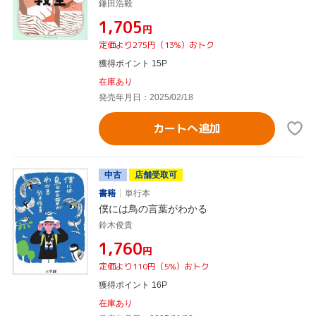
鎌田浩毅
¥1,705
円
定価より275円（13%）おトク
獲得ポイント 15P
在庫あり
発売年月日：2025/02/18
カートへ追加
中古
店舗受取可
書籍
単行本
僕には鳥の言葉がわかる
鈴木俊貴
¥1,760
円
定価より110円（5%）おトク
獲得ポイント 16P
在庫あり