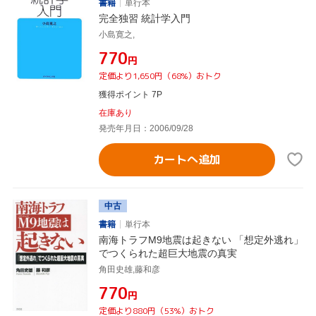
書籍
単行本
完全独習 統計学入門
小島寛之,
¥770
円
定価より1,650円（68%）おトク
獲得ポイント 7P
在庫あり
発売年月日：2006/09/28
カートへ追加
中古
書籍
単行本
南海トラフM9地震は起きない 「想定外逃れ」
でつくられた超巨大地震の真実
角田史雄,藤和彦
¥770
円
定価より880円（53%）おトク