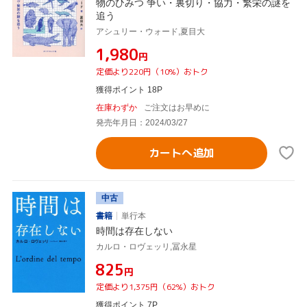
物のひみつ 争い・裏切り・協力・繁栄の謎を
追う
アシュリー・ウォード,夏目大
¥1,980
円
定価より220円（10%）おトク
獲得ポイント 18P
在庫わずか
ご注文はお早めに
発売年月日：2024/03/27
カートへ追加
中古
書籍
単行本
時間は存在しない
カルロ・ロヴェッリ,冨永星
¥825
円
定価より1,375円（62%）おトク
獲得ポイント 7P