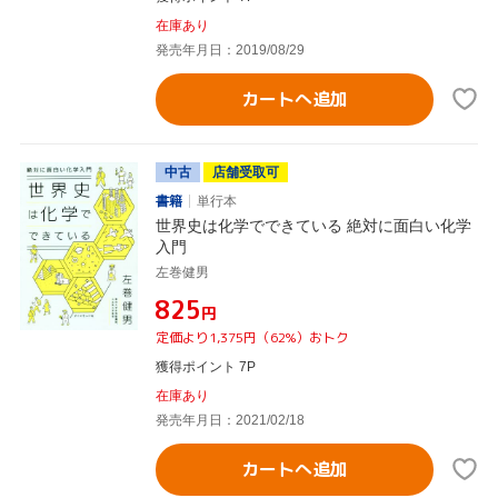
在庫あり
発売年月日：2019/08/29
カートへ追加
中古
店舗受取可
書籍
単行本
世界史は化学でできている 絶対に面白い化学
入門
左巻健男
¥825
円
定価より1,375円（62%）おトク
獲得ポイント 7P
在庫あり
発売年月日：2021/02/18
カートへ追加