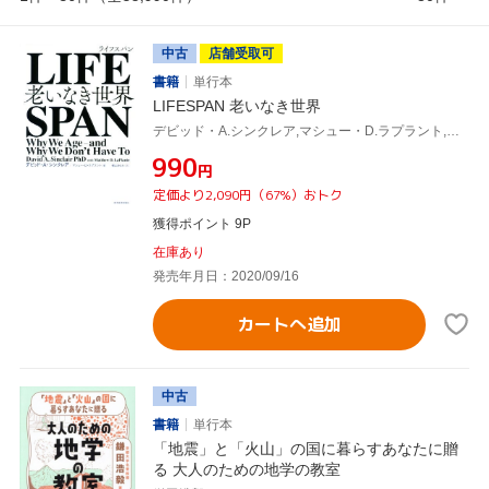
中古
店舗受取可
書籍
単行本
LIFESPAN 老いなき世界
デビッド・A.シンクレア,マシュー・D.ラプラント,梶山あゆみ
¥990
円
定価より2,090円（67%）おトク
獲得ポイント 9P
在庫あり
発売年月日：2020/09/16
カートへ追加
中古
書籍
単行本
「地震」と「火山」の国に暮らすあなたに贈
る 大人のための地学の教室