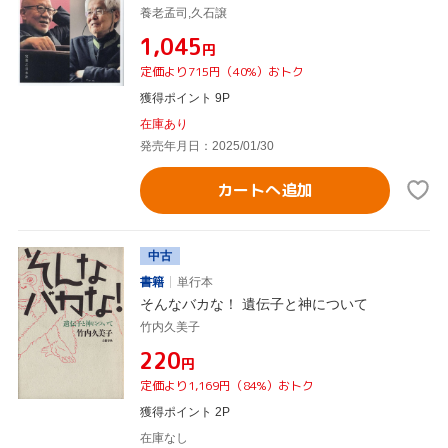
養老孟司,久石譲
¥1,045
円
定価より715円（40%）おトク
獲得ポイント 9P
在庫あり
発売年月日：2025/01/30
カートへ追加
中古
書籍
単行本
そんなバカな！ 遺伝子と神について
竹内久美子
¥220
円
定価より1,169円（84%）おトク
獲得ポイント 2P
在庫なし