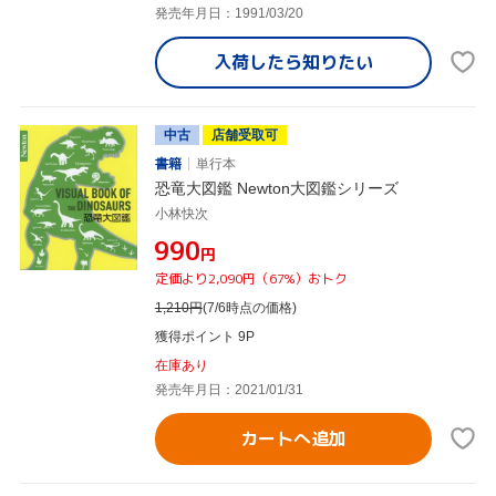
発売年月日：1991/03/20
入荷したら
知りたい
中古
店舗受取可
書籍
単行本
恐竜大図鑑 Newton大図鑑シリーズ
小林快次
¥990
円
定価より2,090円（67%）おトク
1,210
円
(7/6時点の価格)
獲得ポイント 9P
在庫あり
発売年月日：2021/01/31
カートへ追加