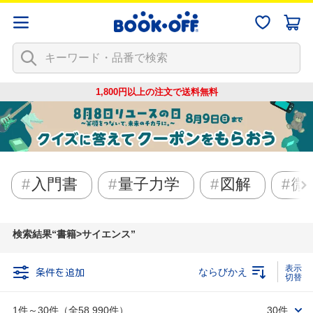
1,800円以上の注文で
送料無料
入門書
量子力学
図解
微
検索結果
書籍>サイエンス
条件を追加
ならびかえ
1件～30件（全58,990件）
30件