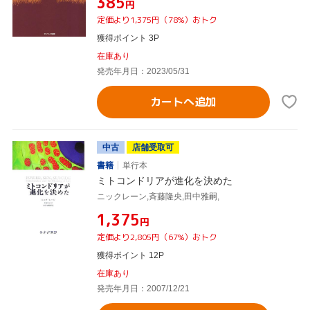
¥385
円
定価より1,375円（78%）おトク
獲得ポイント 3P
在庫あり
発売年月日：2023/05/31
カートへ追加
中古
店舗受取可
書籍
単行本
ミトコンドリアが進化を決めた
ニックレーン,斉藤隆央,田中雅嗣,
¥1,375
円
定価より2,805円（67%）おトク
獲得ポイント 12P
在庫あり
発売年月日：2007/12/21