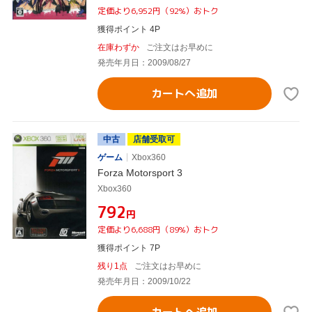
定価より6,952円（92%）おトク
獲得ポイント 4P
在庫わずか
ご注文はお早めに
発売年月日：2009/08/27
カートへ追加
中古
店舗受取可
ゲーム
Xbox360
Forza Motorsport 3
Xbox360
¥792
円
定価より6,688円（89%）おトク
獲得ポイント 7P
残り1点
ご注文はお早めに
発売年月日：2009/10/22