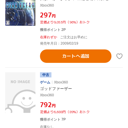
Xbox360
¥297
円
定価より9,053円（96%）おトク
獲得ポイント 2P
在庫わずか
ご注文はお早めに
発売年月日：2009/02/19
カートへ追加
中古
ゲーム
Xbox360
ゴッドファーザー
Xbox360
¥792
円
定価より6,688円（89%）おトク
獲得ポイント 7P
在庫なし