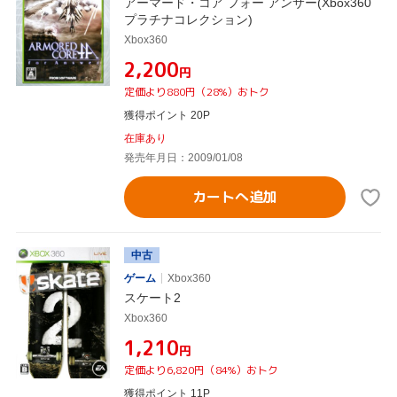
アーマード・コア フォー アンサー(Xbox360
プラチナコレクション)
Xbox360
¥2,200
円
定価より880円（28%）おトク
獲得ポイント 20P
在庫あり
発売年月日：2009/01/08
カートへ追加
中古
ゲーム
Xbox360
スケート2
Xbox360
¥1,210
円
定価より6,820円（84%）おトク
獲得ポイント 11P