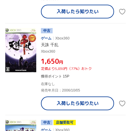
入荷したら
知りたい
中古
ゲーム
Xbox360
天誅 千乱
Xbox360
¥1,650
円
定価より5,830円（77%）おトク
獲得ポイント 15P
在庫なし
発売年月日：2006/10/05
入荷したら
知りたい
中古
店舗受取可
ゲーム
Xbox360