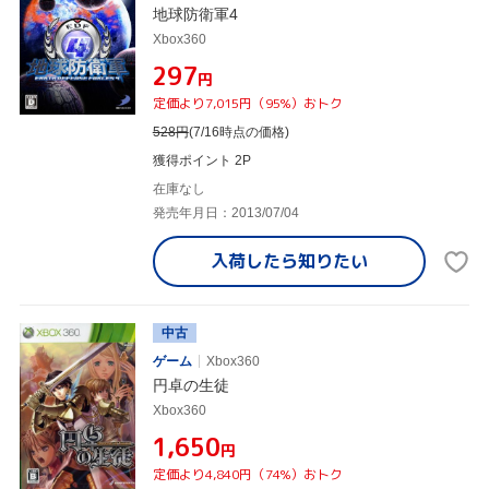
地球防衛軍4
Xbox360
¥297
円
定価より7,015円（95%）おトク
528
円
(7/16時点の価格)
獲得ポイント 2P
在庫なし
発売年月日：2013/07/04
入荷したら
知りたい
中古
ゲーム
Xbox360
円卓の生徒
Xbox360
¥1,650
円
定価より4,840円（74%）おトク