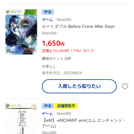
中古
ゲーム
Xbox360
ルートダブル Before Crime After Days
Xbox360
¥1,650
円
定価より5,830円（77%）おトク
獲得ポイント 15P
在庫なし
発売年月日：2012/06/14
入荷したら
知りたい
中古
店舗受取可
ゲーム
Xbox360
【eM】-eNCHANT arm(エム エンチャント・
アーム)
Xbox360