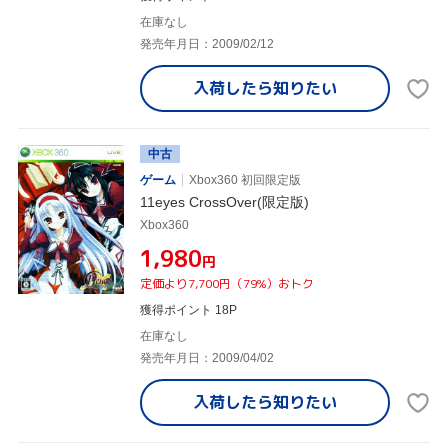
在庫なし
発売年月日：2009/02/12
入荷したら
知りたい
中古
ゲーム
Xbox360 初回限定版
11eyes CrossOver(限定版)
Xbox360
¥1,980
円
定価より7,700円（79%）おトク
獲得ポイント 18P
在庫なし
発売年月日：2009/04/02
入荷したら
知りたい