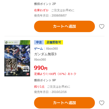
獲得ポイント 2P
在庫わずか
ご注文はお早めに
発売年月日：2008/08/07
カートへ追加
中古
店舗受取可
ゲーム
Xbox360
ガンダム無双3
Xbox360
¥990
円
定価より7,180円（87%）おトク
獲得ポイント 9P
残り1点
ご注文はお早めに
発売年月日：2010/12/16
カートへ追加