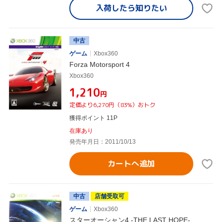
入荷したら
知りたい
中古
ゲーム
Xbox360
Forza Motorsport 4
Xbox360
¥1,210
円
定価より6,270円（83%）おトク
獲得ポイント 11P
在庫あり
発売年月日：2011/10/13
カートへ追加
中古
店舗受取可
ゲーム
Xbox360
スターオーシャン4 -THE LAST HOPE-