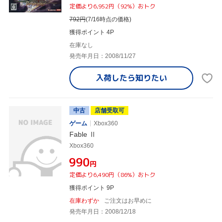
定価より6,952円（92%）おトク
792
円
(7/16時点の価格)
獲得ポイント 4P
在庫なし
発売年月日：2008/11/27
入荷したら
知りたい
中古
店舗受取可
ゲーム
Xbox360
Fable Ⅱ
Xbox360
¥990
円
定価より6,490円（86%）おトク
獲得ポイント 9P
在庫わずか
ご注文はお早めに
発売年月日：2008/12/18