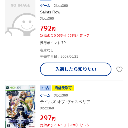
ゲーム
Xbox360
Saints Row
Xbox360
¥792
円
定価より6,688円（89%）おトク
獲得ポイント 7P
在庫なし
発売年月日：2007/06/21
入荷したら
知りたい
中古
店舗受取可
ゲーム
Xbox360
テイルズ オブ ヴェスペリア
Xbox360
¥297
円
定価より7,873円（96%）おトク