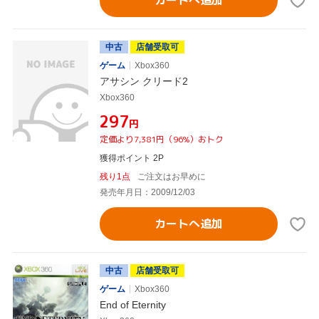
カートへ追加
中古
店舗受取可
ゲーム
Xbox360
アサシン クリード2
Xbox360
¥297
円
定価より7,381円（96%）おトク
獲得ポイント 2P
残り1点
ご注文はお早めに
発売年月日：2009/12/03
カートへ追加
中古
店舗受取可
ゲーム
Xbox360
End of Eternity