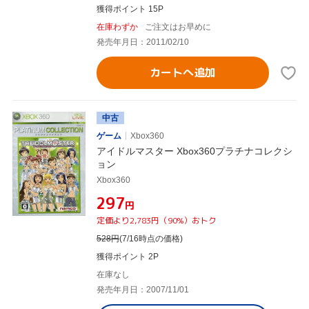
獲得ポイント 15P
在庫わずか
ご注文はお早めに
発売年月日：2011/02/10
カートへ追加
中古
ゲーム
Xbox360
アイドルマスター Xbox360プラチナコレクシ
ョン
Xbox360
¥297
円
定価より2,783円（90%）おトク
528
円
(7/16時点の価格)
獲得ポイント 2P
在庫なし
発売年月日：2007/11/01