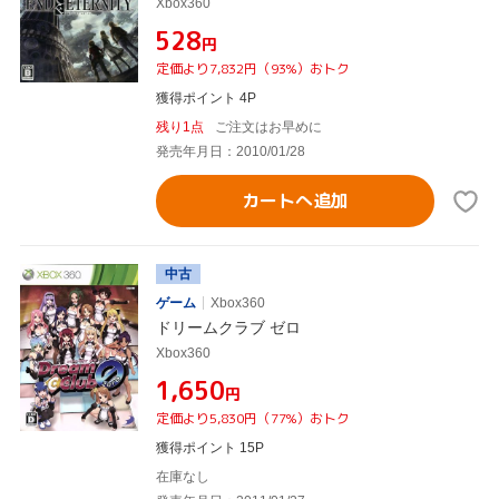
Xbox360
¥528
円
定価より7,832円（93%）おトク
獲得ポイント 4P
残り1点
ご注文はお早めに
発売年月日：2010/01/28
カートへ追加
中古
ゲーム
Xbox360
ドリームクラブ ゼロ
Xbox360
¥1,650
円
定価より5,830円（77%）おトク
獲得ポイント 15P
在庫なし