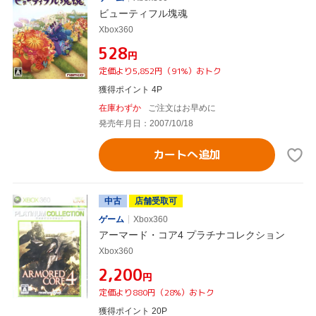
ビューティフル塊魂
Xbox360
¥528
円
定価より5,852円（91%）おトク
獲得ポイント 4P
在庫わずか
ご注文はお早めに
発売年月日：2007/10/18
カートへ追加
中古
店舗受取可
ゲーム
Xbox360
アーマード・コア4 プラチナコレクション
Xbox360
¥2,200
円
定価より880円（28%）おトク
獲得ポイント 20P