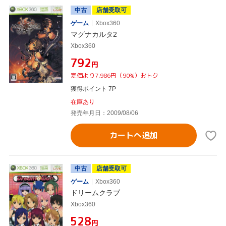
中古
店舗受取可
ゲーム
Xbox360
マグナカルタ2
Xbox360
¥792
円
定価より7,986円（90%）おトク
獲得ポイント 7P
在庫あり
発売年月日：2009/08/06
カートへ追加
中古
店舗受取可
ゲーム
Xbox360
ドリームクラブ
Xbox360
¥528
円