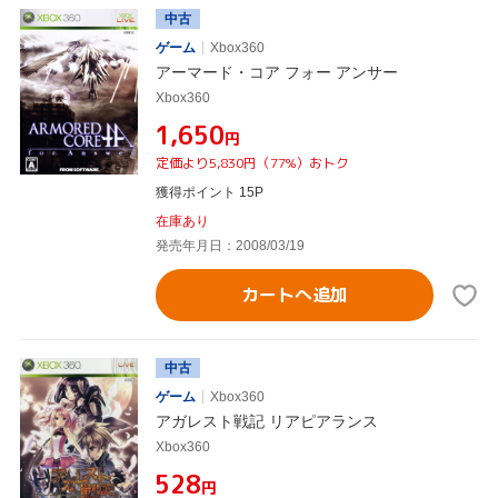
中古
ゲーム
Xbox360
アーマード・コア フォー アンサー
Xbox360
¥1,650
円
定価より5,830円（77%）おトク
獲得ポイント 15P
在庫あり
発売年月日：2008/03/19
カートへ追加
中古
ゲーム
Xbox360
アガレスト戦記 リアピアランス
Xbox360
¥528
円