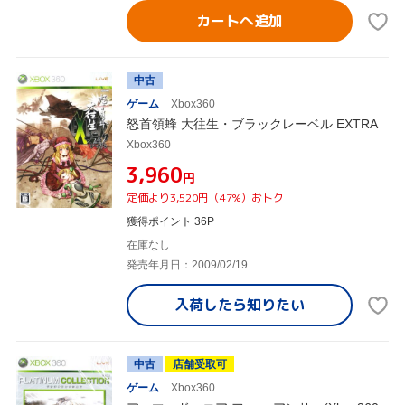
カートへ追加
中古
ゲーム
Xbox360
怒首領蜂 大往生・ブラックレーベル EXTRA
Xbox360
¥3,960
円
定価より3,520円（47%）おトク
獲得ポイント 36P
在庫なし
発売年月日：2009/02/19
入荷したら
知りたい
中古
店舗受取可
ゲーム
Xbox360