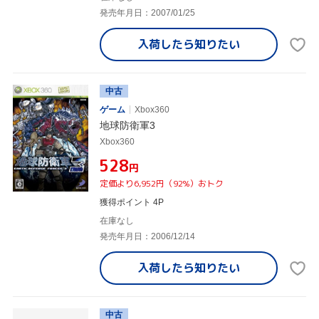
発売年月日：2007/01/25
入荷したら
知りたい
中古
ゲーム
Xbox360
地球防衛軍3
Xbox360
¥528
円
定価より6,952円（92%）おトク
獲得ポイント 4P
在庫なし
発売年月日：2006/12/14
入荷したら
知りたい
中古