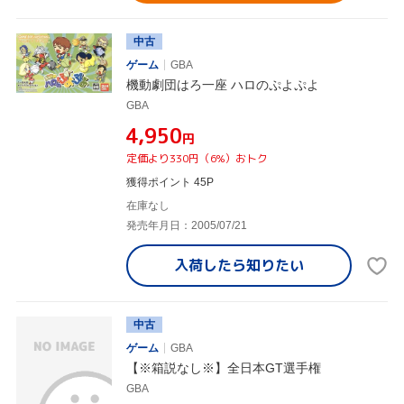
中古
ゲーム
GBA
機動劇団はろ一座 ハロのぷよぷよ
GBA
¥4,950
円
定価より330円（6%）おトク
獲得ポイント 45P
在庫なし
発売年月日：2005/07/21
入荷したら
知りたい
中古
ゲーム
GBA
【※箱説なし※】全日本GT選手権
GBA