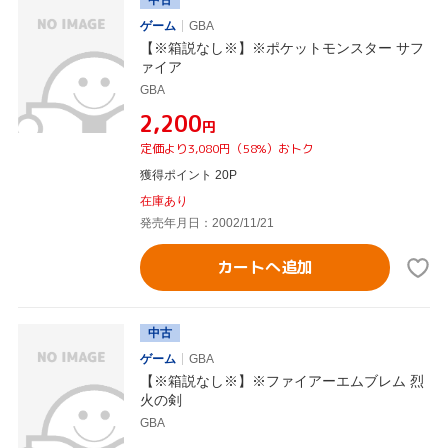
中古
ゲーム
GBA
【※箱説なし※】※ポケットモンスター サフ
ァイア
GBA
¥2,200
円
定価より3,080円（58%）おトク
獲得ポイント 20P
在庫あり
発売年月日：2002/11/21
カートへ追加
中古
ゲーム
GBA
【※箱説なし※】※ファイアーエムブレム 烈
火の剣
GBA