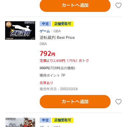
カートへ追加
中古
店舗受取可
ゲーム
GBA
逆転裁判 Best Price
GBA
¥792
円
定価より2,486円（75%）おトク
990
円
(7/16時点の価格)
獲得ポイント 7P
在庫あり
発売年月日：2002/10/18
カートへ追加
中古
店舗受取可