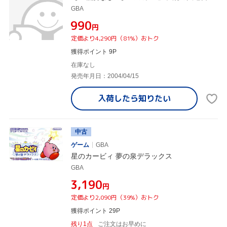
GBA
¥990
円
定価より4,290円（81%）おトク
獲得ポイント 9P
在庫なし
発売年月日：2004/04/15
入荷したら
知りたい
中古
ゲーム
GBA
星のカービィ 夢の泉デラックス
GBA
¥3,190
円
定価より2,090円（39%）おトク
獲得ポイント 29P
残り1点
ご注文はお早めに