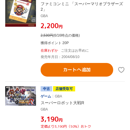
ファミコンミニ 「スーパーマリオブラザーズ
2」
GBA
¥2,200
円
2,530
円
(6/16時点の価格)
獲得ポイント 20P
在庫わずか
ご注文はお早めに
発売年月日：2004/08/10
カートへ追加
中古
店舗受取可
ゲーム
GBA
スーパーロボット大戦R
GBA
¥3,190
円
定価より3,190円（50%）おトク