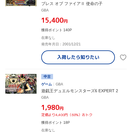
ブレス オブ ファイアⅡ 使命の子
GBA
¥15,400
円
獲得ポイント 140P
在庫なし
発売年月日：2001/12/21
入荷したら
知りたい
中古
ゲーム
GBA
遊戯王デュエルモンスターズ6 EXPERT 2
GBA
¥1,980
円
定価より4,400円（68%）おトク
獲得ポイント 18P
在庫なし