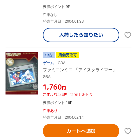
獲得ポイント 9P
在庫なし
発売年月日：2004/01/23
入荷したら
知りたい
中古
店舗受取可
ゲーム
GBA
ファミコンミニ 「アイスクライマー」
GBA
¥1,760
円
定価より440円（20%）おトク
獲得ポイント 16P
在庫あり
発売年月日：2004/02/14
カートへ追加