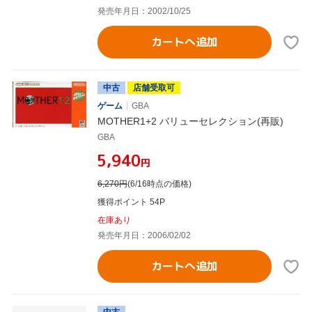
発売年月日：2002/10/25
カートへ追加
中古
店舗受取可
ゲーム
GBA
MOTHER1+2 バリューセレクション(再販)
GBA
¥5,940
円
6,270
円
(6/16時点の価格)
獲得ポイント 54P
在庫あり
発売年月日：2006/02/02
カートへ追加