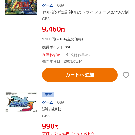
ゲーム
GBA
ゼルダの伝説 神々のトライフォース&4つの剣
GBA
¥9,460
円
9,900
円
(7/13時点の価格)
獲得ポイント 86P
在庫わずか
ご注文はお早めに
発売年月日：2003/03/14
カートへ追加
中古
ゲーム
GBA
逆転裁判3
GBA
¥990
円
定価より4,290円（81%）おトク