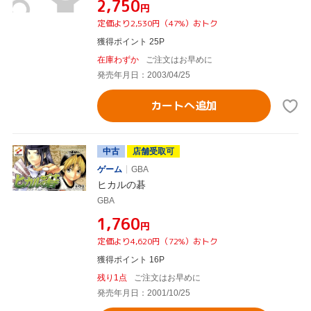
¥2,750
円
定価より2,530円（47%）おトク
獲得ポイント 25P
在庫わずか
ご注文はお早めに
発売年月日：2003/04/25
カートへ追加
中古
店舗受取可
ゲーム
GBA
ヒカルの碁
GBA
¥1,760
円
定価より4,620円（72%）おトク
獲得ポイント 16P
残り1点
ご注文はお早めに
発売年月日：2001/10/25