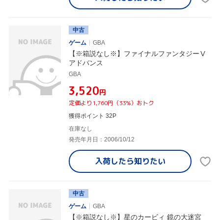
中古
ゲーム
GBA
【※箱説なし※】ファイナルファンタジーⅤ
アドバンス
GBA
¥3,520
円
定価より1,760円（33%）おトク
獲得ポイント 32P
在庫なし
発売年月日：2006/10/12
入荷したら
知りたい
中古
ゲーム
GBA
【※箱説なし※】星のカービィ 鏡の大迷宮