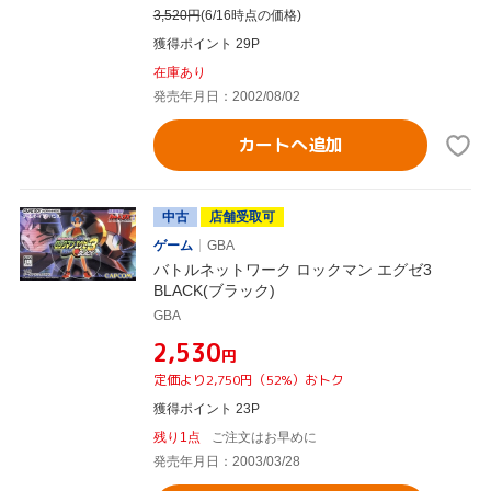
3,520
円
(6/16時点の価格)
獲得ポイント 29P
在庫あり
発売年月日：2002/08/02
カートへ追加
中古
店舗受取可
ゲーム
GBA
バトルネットワーク ロックマン エグゼ3
BLACK(ブラック)
GBA
¥2,530
円
定価より2,750円（52%）おトク
獲得ポイント 23P
残り1点
ご注文はお早めに
発売年月日：2003/03/28