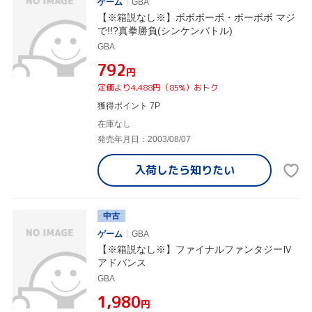
ゲーム
GBA
【※箱説なし※】ボボボーボ・ボーボボ マジ
で!!?真拳勝負(シンケンバトル)
GBA
¥792
円
定価より4,488円（85%）おトク
獲得ポイント 7P
在庫なし
発売年月日：2003/08/07
入荷したら
知りたい
中古
ゲーム
GBA
【※箱説なし※】ファイナルファンタジーⅣ
アドバンス
GBA
¥1,980
円