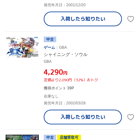
発売年月日：2001/12/20
入荷したら
知りたい
中古
ゲーム
GBA
シャイニング・ソウル
GBA
¥4,290
円
定価より2,090円（32%）おトク
獲得ポイント 39P
在庫なし
発売年月日：2002/03/28
入荷したら
知りたい
中古
店舗受取可