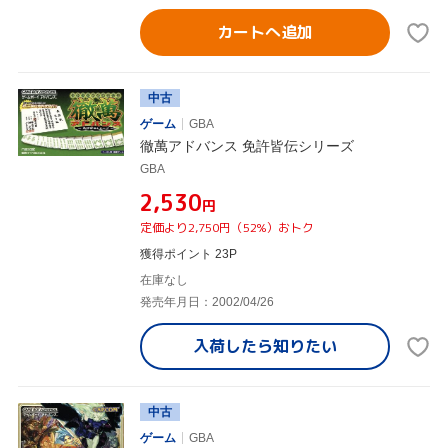
カートへ追加
中古
ゲーム
GBA
徹萬アドバンス 免許皆伝シリーズ
GBA
¥2,530
円
定価より2,750円（52%）おトク
獲得ポイント 23P
在庫なし
発売年月日：2002/04/26
入荷したら
知りたい
中古
ゲーム
GBA