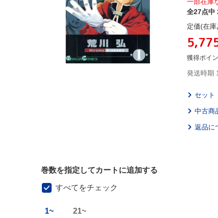
一部在庫
全27点中 
定価(在庫
5,77
獲得ポイ
発送時期 
セット
中古商
返品に
巻数を指定してカートに追加する
すべてをチェック
1~
21~