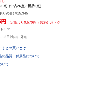
なし
26点（中古26点 / 新品0点）
ありのみ) ¥
15,345
5
円
定価より
9,570
円
（
62
%）
おトク
ント
57
P
1～5日以内に発送
・まとめ買いとは
品の品質・付属品について
ついて