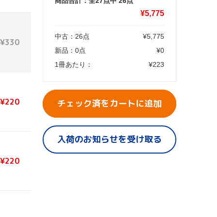
商品合計：全27点中
26
点
¥
5,775
中古：
26
点
¥
5,775
¥330
新品：
0
点
¥
0
1冊あたり：
¥
223
¥220
チェック済をカートに追加
入荷のお知らせを受け取る
¥220