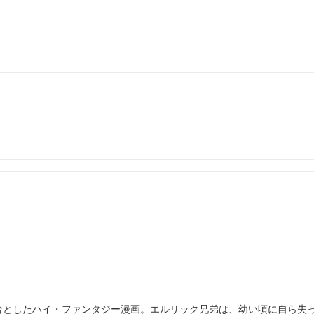
台としたハイ・ファンタジー漫画。エルリック兄弟は、幼い頃に自ら失