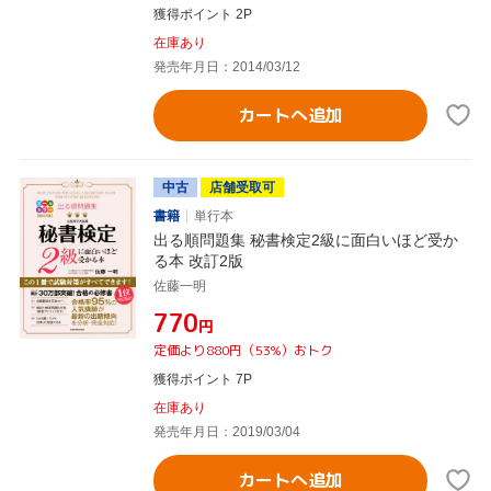
獲得ポイント 2P
在庫あり
発売年月日：2014/03/12
カートへ追加
中古
店舗受取可
書籍
単行本
出る順問題集 秘書検定2級に面白いほど受か
る本 改訂2版
佐藤一明
¥770
円
定価より880円（53%）おトク
獲得ポイント 7P
在庫あり
発売年月日：2019/03/04
カートへ追加