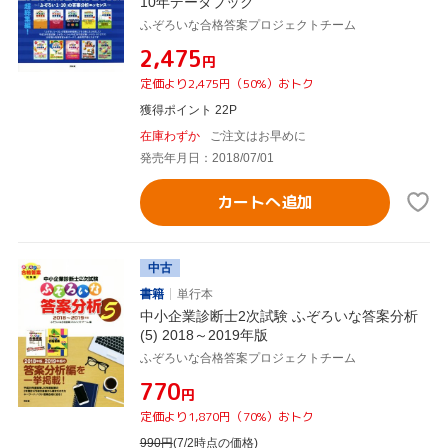
10年データブック
ふぞろいな合格答案プロジェクトチーム
¥2,475
円
定価より2,475円（50%）おトク
獲得ポイント 22P
在庫わずか
ご注文はお早めに
発売年月日：2018/07/01
カートへ追加
中古
書籍
単行本
中小企業診断士2次試験 ふぞろいな答案分析
(5) 2018～2019年版
ふぞろいな合格答案プロジェクトチーム
¥770
円
定価より1,870円（70%）おトク
990
円
(7/2時点の価格)