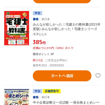
中古
書籍
単行本
みんなが欲しかった！宅建士の教科書(2021年
度版) みんなが欲しかった！宅建士シリーズ
滝澤ななみ
¥385
円
定価より2,915円（88%）おトク
獲得ポイント 3P
残り1点
ご注文はお早めに
発売年月日：2020/10/21
カートへ追加
中古
店舗受取可
書籍
単行本
中小企業診断士一次試験 一発合格まとめシー