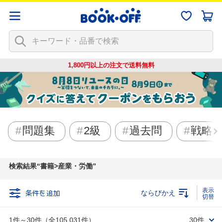
1,800円以上の注文で
送料無料
問題集
2級
過去問
戦略
検索結果
書籍>産業・労働
条件を追加
ならびかえ
1件～30件（全105,031件）
30件