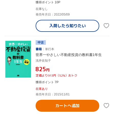
獲得ポイント 10P
在庫なし
発売年月日：2022/05/09
入荷したら
知りたい
中古
書籍
単行本
世界一やさしい不動産投資の教科書1年生
浅井佐知子
¥825
円
定価より913円（52%）おトク
獲得ポイント 7P
在庫あり
発売年月日：2015/11/01
カートへ追加