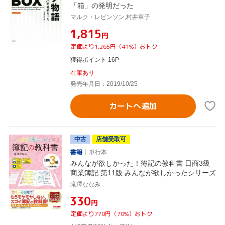
「箱」の発明だった
マルク・レビンソン,村井章子
¥1,815
円
定価より1,265円（41%）おトク
獲得ポイント 16P
在庫あり
発売年月日：2019/10/25
カートへ追加
中古
店舗受取可
書籍
単行本
みんなが欲しかった！簿記の教科書 日商3級
商業簿記 第11版 みんなが欲しかったシリーズ
滝澤ななみ
¥330
円
定価より770円（70%）おトク