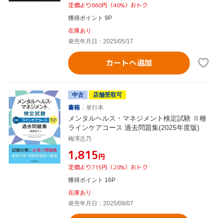
定価より660円（40%）おトク
獲得ポイント 9P
在庫あり
発売年月日：2025/05/17
カートへ追加
中古
店舗受取可
書籍
単行本
メンタルヘルス・マネジメント検定試験 Ⅱ種
ラインケアコース 過去問題集(2025年度版)
梅澤志乃
¥1,815
円
定価より715円（28%）おトク
獲得ポイント 16P
在庫あり
発売年月日：2025/08/07