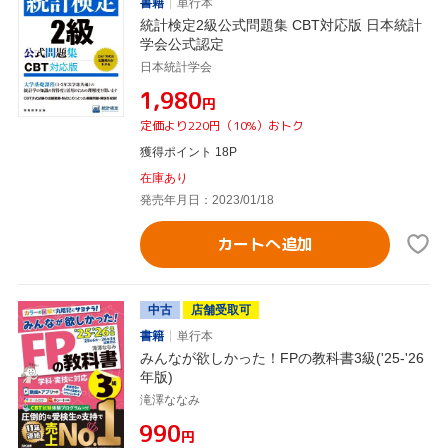
書籍
単行本
統計検定2級公式問題集 CBT対応版 日本統計
学会公式認定
日本統計学会
¥1,980
円
定価より220円（10%）おトク
獲得ポイント 18P
在庫あり
発売年月日：2023/01/18
カートへ追加
中古
店舗受取可
書籍
単行本
みんなが欲しかった！FPの教科書3級('25-'26
年版)
滝澤ななみ
¥990
円