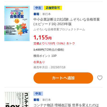
中古
店舗受取可
書籍
単行本
中小企業診断士2次試験 ふぞろいな合格答案
(エピソード16) 2023年版
ふぞろいな合格答案プロジェクトチーム
¥1,155
円
定価より1,705円（59%）おトク
1,430
円
(7/2時点の価格)
獲得ポイント 10P
在庫あり
発売年月日：2023/07/18
カートへ追加
中古
書籍
単行本
コンテナ物語 増補改訂版 世界を変えたのは