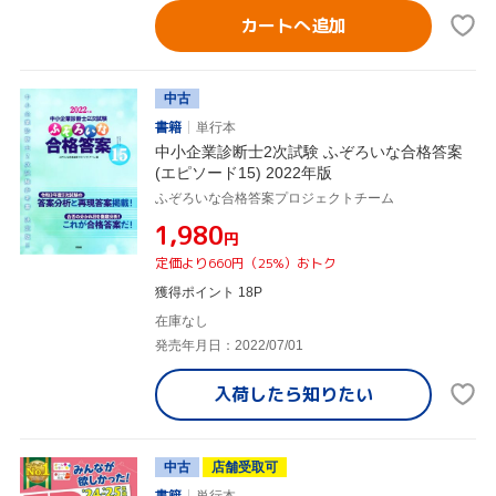
カートへ追加
中古
書籍
単行本
中小企業診断士2次試験 ふぞろいな合格答案
(エピソード15) 2022年版
ふぞろいな合格答案プロジェクトチーム
¥1,980
円
定価より660円（25%）おトク
獲得ポイント 18P
在庫なし
発売年月日：2022/07/01
入荷したら
知りたい
中古
店舗受取可
書籍
単行本