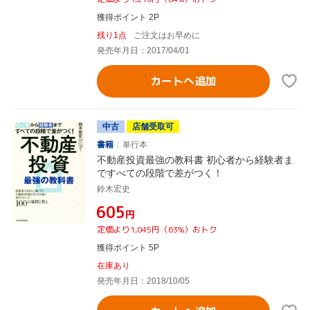
獲得ポイント 2P
残り1点
ご注文はお早めに
発売年月日：2017/04/01
カートへ追加
中古
店舗受取可
書籍
単行本
不動産投資最強の教科書 初心者から経験者ま
ですべての段階で差がつく！
鈴木宏史
¥605
円
定価より1,045円（63%）おトク
獲得ポイント 5P
在庫あり
発売年月日：2018/10/05