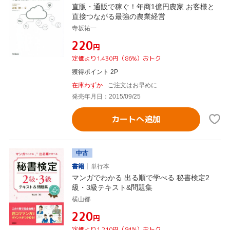
直販・通販で稼ぐ！年商1億円農家 お客様と
直接つながる最強の農業経営
寺坂祐一
¥220
円
定価より1,430円（86%）おトク
獲得ポイント 2P
在庫わずか
ご注文はお早めに
発売年月日：2015/09/25
カートへ追加
中古
書籍
単行本
マンガでわかる 出る順で学べる 秘書検定2
級・3級テキスト&問題集
横山都
¥220
円
定価より1,210円（84%）おトク