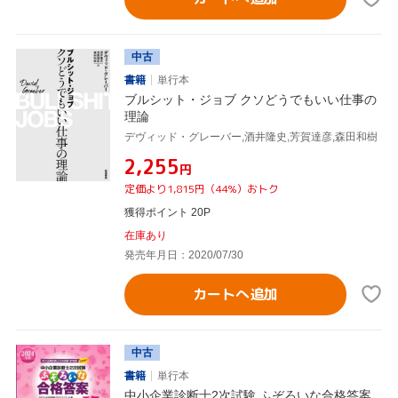
中古
書籍
単行本
ブルシット・ジョブ クソどうでもいい仕事の
理論
デヴィッド・グレーバー,酒井隆史,芳賀達彦,森田和樹
¥2,255
円
定価より1,815円（44%）おトク
獲得ポイント 20P
在庫あり
発売年月日：2020/07/30
カートへ追加
中古
書籍
単行本
中小企業診断士2次試験 ふぞろいな合格答案