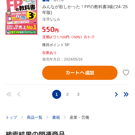
みんなが欲しかった！FPの教科書3級('24-'25
年版)
滝澤ななみ
¥550
円
定価より1,100円（66%）おトク
獲得ポイント 5P
在庫あり
発売年月日：2024/05/16
カートへ追加
1
2
3
トップ
商品一覧
書籍
産業・労働
検索結果の関連商品