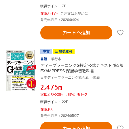
獲得ポイント 7P
在庫わずか
ご注文はお早めに
発売年月日：2020/04/24
カートへ追加
中古
店舗受取可
書籍
単行本
ディープラーニングG検定公式テキスト 第3版
EXAMPRESS 深層学習教科書
日本ディープラーニング協会,山下隆義
¥2,475
円
定価より605円（19%）おトク
獲得ポイント 22P
在庫あり
発売年月日：2024/05/27
カートへ追加