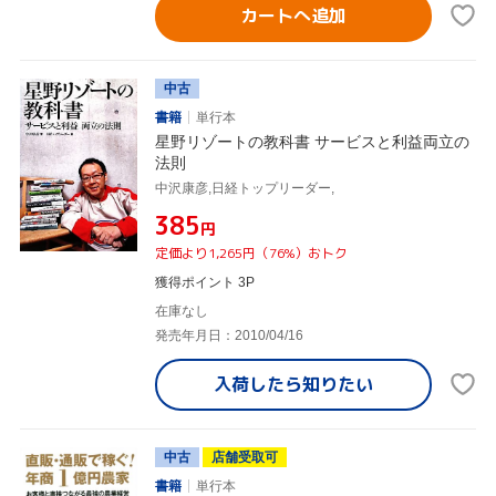
カートへ追加
中古
書籍
単行本
星野リゾートの教科書 サービスと利益両立の
法則
中沢康彦,日経トップリーダー,
¥385
円
定価より1,265円（76%）おトク
獲得ポイント 3P
在庫なし
発売年月日：2010/04/16
入荷したら
知りたい
中古
店舗受取可
書籍
単行本