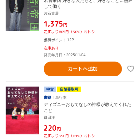
若者帝国 好きな人たちと、好きなことに熱狂
して働く
片石貴展
¥1,375
円
定価より605円（30%）おトク
獲得ポイント 12P
在庫あり
発売年月日：2025/11/04
カートへ追加
中古
店舗受取可
書籍
単行本
ディズニーおもてなしの神様が教えてくれた
こと
鎌田洋
¥220
円
定価より990円（81%）おトク