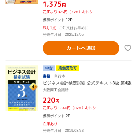
¥1,375
円
定価より825円（37%）おトク
獲得ポイント 12P
残り1点
ご注文はお早めに
発売年月日：2025/12/05
カートへ追加
中古
店舗受取可
書籍
単行本
ビジネス会計検定試験 公式テキスト3級 第4版
大阪商工会議所
¥220
円
定価より1,540円（87%）おトク
獲得ポイント 2P
在庫あり
発売年月日：2019/03/23