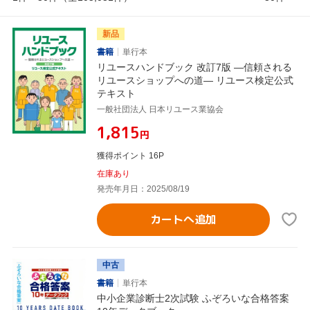
新品
書籍
単行本
リユースハンドブック 改訂7版 ―信頼される
リユースショップへの道― リユース検定公式
テキスト
一般社団法人 日本リユース業協会
¥1,815
円
獲得ポイント 16P
在庫あり
発売年月日：2025/08/19
カートへ追加
中古
書籍
単行本
中小企業診断士2次試験 ふぞろいな合格答案