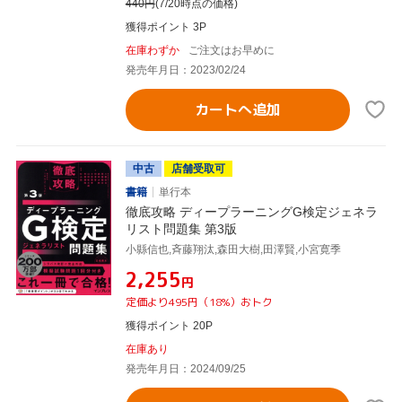
440
円
(7/20時点の価格)
獲得ポイント 3P
在庫わずか
ご注文はお早めに
発売年月日：2023/02/24
カートへ追加
中古
店舗受取可
書籍
単行本
徹底攻略 ディープラーニングG検定ジェネラ
リスト問題集 第3版
小縣信也,斉藤翔汰,森田大樹,田澤賢,小宮寛季
¥2,255
円
定価より495円（18%）おトク
獲得ポイント 20P
在庫あり
発売年月日：2024/09/25