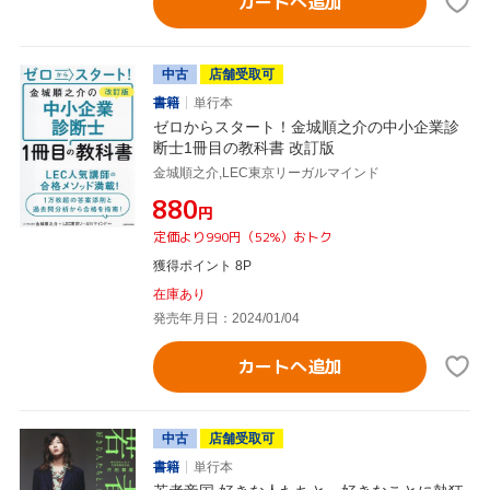
カートへ追加
中古
店舗受取可
書籍
単行本
ゼロからスタート！金城順之介の中小企業診
断士1冊目の教科書 改訂版
金城順之介,LEC東京リーガルマインド
¥880
円
定価より990円（52%）おトク
獲得ポイント 8P
在庫あり
発売年月日：2024/01/04
カートへ追加
中古
店舗受取可
書籍
単行本