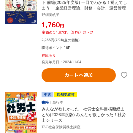
ト 前編(2025年度版) 一目でわかる！覚えてし
まう！ 企業経営理論、財務・会計、運営管理
野網美帆子
¥1,760
円
定価より1,870円（51%）おトク
2,255
円
(7/2時点の価格)
獲得ポイント 16P
在庫あり
発売年月日：2024/11/04
カートへ追加
中古
店舗受取可
書籍
単行本
みんなが欲しかった！社労士全科目横断総ま
とめ(2026年度版) みんなが欲しかった！社労
士シリーズ
TAC社会保険労務士講座