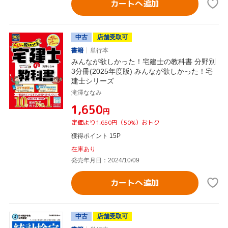
カートへ追加
中古
店舗受取可
書籍
単行本
みんなが欲しかった！宅建士の教科書 分野別
3分冊(2025年度版) みんなが欲しかった！宅
建士シリーズ
滝澤ななみ
¥1,650
円
定価より1,650円（50%）おトク
獲得ポイント 15P
在庫あり
発売年月日：2024/10/09
カートへ追加
中古
店舗受取可