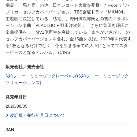
幽霊」「馬と鹿」の他、日本レコード大賞を受賞したFoorin「パ
プリカ」セルフカバーバージョン、TBS金曜ドラマ『MIU404』
主題歌に決定している「感電」、野田洋次郎氏との初のコラボレ
ーション楽曲「PLACEBO + 野田洋次郎」、さらに菅田将暉氏に
楽曲提供をし、MV1億再生を突破している「まちがいさがし」の
セルフカバーバージョンを含む、全15曲を収録。2020年を代表す
る1枚となるだけでなく、今を生きる全ての人々にとってマスタ
ーピースとなるアルバム。 (C)RS
販売会社／発売会社
(株)ソニー・ミュージックレーベルズ((株)ソニー・ミュージック
ソリューションズ)
発売年月日
2020/08/05
改訂版・発行年月日について
JAN