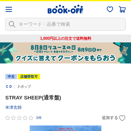
1,800円以上の注文で
送料無料
中古
店舗受取可
ＣＤ
J-ポップ
STRAY SHEEP(通常盤)
米津玄師
追加する
0件