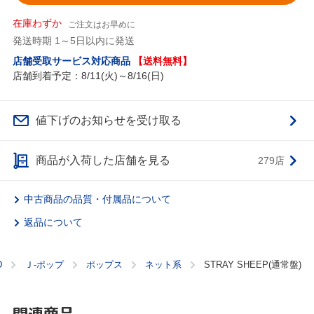
在庫わずか
ご注文はお早めに
発送時期 1～5日以内に発送
店舗受取サービス対応商品
【送料無料】
店舗到着予定：8/11(火)～8/16(日)
値下げのお知らせを受け取る
商品が入荷した店舗を見る
279店
中古商品の品質・付属品について
返品について
D
Ｊ‐ポップ
ポップス
ネット系
STRAY SHEEP(通常盤)
関連商品