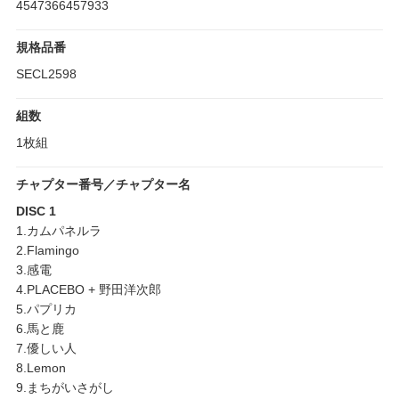
4547366457933
規格品番
SECL2598
組数
1枚組
チャプター番号／チャプター名
DISC 1
1.カムパネルラ
2.Flamingo
3.感電
4.PLACEBO + 野田洋次郎
5.パプリカ
6.馬と鹿
7.優しい人
8.Lemon
9.まちがいさがし