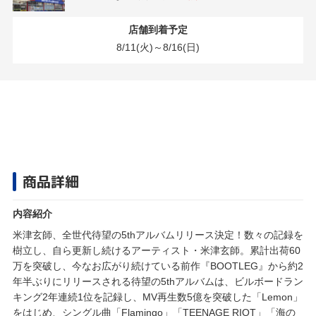
店舗到着予定
8/11(火)～8/16(日)
商品詳細
内容紹介
米津玄師、全世代待望の5thアルバムリリース決定！数々の記録を
樹立し、自ら更新し続けるアーティスト・米津玄師。累計出荷60
万を突破し、今なお広がり続けている前作『BOOTLEG』から約2
年半ぶりにリリースされる待望の5thアルバムは、ビルボードラン
キング2年連続1位を記録し、MV再生数5億を突破した「Lemon」
をはじめ、シングル曲「Flamingo」「TEENAGE RIOT」「海の