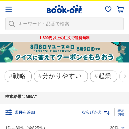
1,800円以上の注文で
送料無料
戦略
分かりやすい
起業
検索結果
#MBA
条件を追加
ならびかえ
1件～30件（全825件）
30件