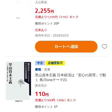
入山章栄
¥2,255
円
定価より1,595円（41%）おトク
獲得ポイント 20P
在庫あり
発売年月日：2019/12/13
カートへ追加
中古
店舗受取可
書籍
新書
里山資本主義 日本経済は「安心の原理」で動
く 角川oneテーマ21
藻谷浩介
¥110
円
定価より990円（90%）おトク
獲得ポイント 1P