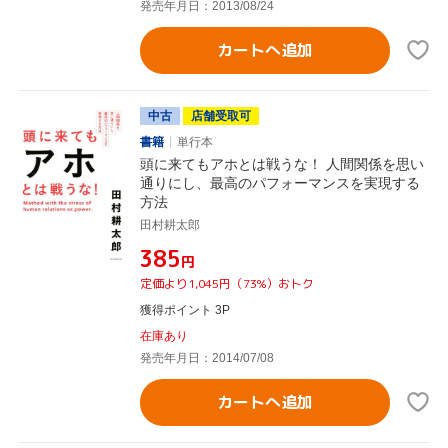
発売年月日：2013/08/24
カートへ追加
中古
店舗受取可
書籍
単行本
頭に来てもアホとは戦うな！ 人間関係を思い
通りにし、最高のパフォーマンスを実現する
方法
田村耕太郎
¥385
円
定価より1,045円（73%）おトク
獲得ポイント 3P
在庫あり
発売年月日：2014/07/08
カートへ追加