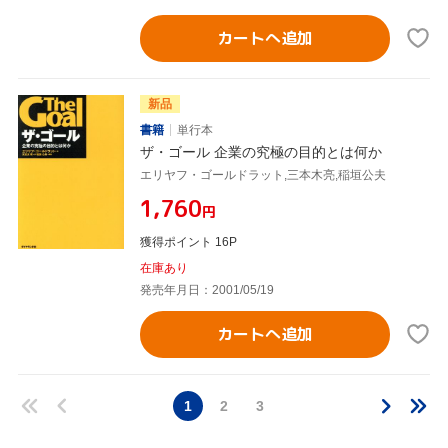
カートへ追加
新品
書籍
単行本
ザ・ゴール 企業の究極の目的とは何か
エリヤフ・ゴールドラット,三本木亮,稲垣公夫
¥1,760
円
獲得ポイント 16P
在庫あり
発売年月日：2001/05/19
カートへ追加
1
2
3