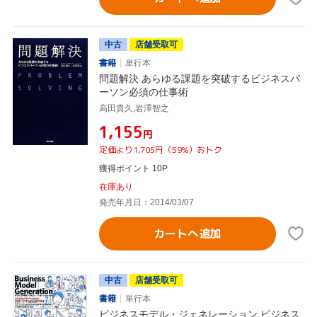
中古
店舗受取可
書籍
単行本
問題解決 あらゆる課題を突破するビジネスパ
ーソン必須の仕事術
高田貴久,岩澤智之
¥1,155
円
定価より1,705円（59%）おトク
獲得ポイント 10P
在庫あり
発売年月日：2014/03/07
カートへ追加
中古
店舗受取可
書籍
単行本
ビジネスモデル・ジェネレーション ビジネス