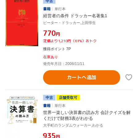
中古
書籍
単行本
経営者の条件 ドラッカー名著集1
ピーター・ドラッカー,上田惇生
¥770
円
定価より1,210円（61%）おトク
獲得ポイント 7P
在庫あり
発売年月日：2006/11/11
カートへ追加
中古
店舗受取可
書籍
単行本
世界一楽しい決算書の読み方 会計クイズを解
くだけで財務3表がわかる
大手町のランダムウォーカー,わかる
¥935
円