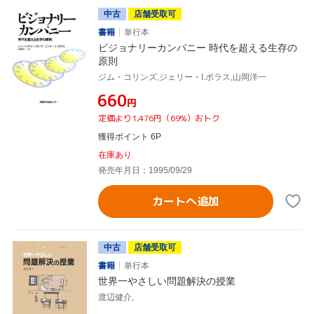
中古
店舗受取可
書籍
単行本
ビジョナリーカンパニー 時代を超える生存の
原則
ジム・コリンズ,ジェリー・I.ポラス,山岡洋一
¥660
円
定価より1,476円（69%）おトク
獲得ポイント 6P
在庫あり
発売年月日：1995/09/29
カートへ追加
中古
店舗受取可
書籍
単行本
世界一やさしい問題解決の授業
渡辺健介,