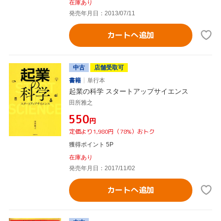
在庫あり
発売年月日：2013/07/11
カートへ追加
中古
店舗受取可
書籍
単行本
起業の科学 スタートアップサイエンス
田所雅之
¥550
円
定価より1,980円（78%）おトク
獲得ポイント 5P
在庫あり
発売年月日：2017/11/02
カートへ追加