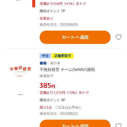
定価より554円（41%）おトク
獲得ポイント 7P
在庫あり
発売年月日：2015/08/26
カートへ追加
中古
店舗受取可
書籍
単行本
不格好経営 チームDeNAの挑戦
南場智子,
¥385
円
定価より1,375円（78%）おトク
獲得ポイント 3P
残り1点
ご注文はお早めに
発売年月日：2013/06/12
カートへ追加