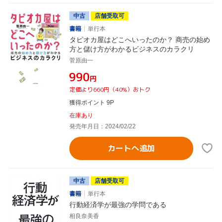
中古
店舗受取可
書籍
単行本
タピオカ屋はどこへいったのか？ 商売の始め
方と儲け方がわかるビジネスのカラクリ
菅原由一
¥990
円
定価より660円（40%）おトク
獲得ポイント 9P
在庫あり
発売年月日：2024/02/22
カートへ追加
中古
店舗受取可
書籍
単行本
行動経済学が最強の学問である
相良奈美香