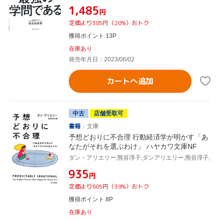
¥1,485
円
定価より385円（20%）おトク
獲得ポイント 13P
在庫あり
発売年月日：2023/06/02
カートへ追加
中古
店舗受取可
書籍
文庫
予想どおりに不合理 行動経済学が明かす「あ
なたがそれを選ぶわけ」 ハヤカワ文庫NF
ダン・アリエリー,熊谷淳子,ダンアリエリー,熊谷淳子,
¥935
円
定価より605円（39%）おトク
獲得ポイント 8P
在庫あり