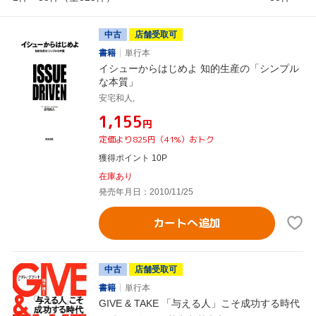
中古
店舗受取可
書籍
単行本
イシューからはじめよ 知的生産の「シンプル
な本質」
安宅和人,
¥1,155
円
定価より825円（41%）おトク
獲得ポイント 10P
在庫あり
発売年月日：2010/11/25
カートへ追加
中古
店舗受取可
書籍
単行本
GIVE & TAKE 「与える人」こそ成功する時代