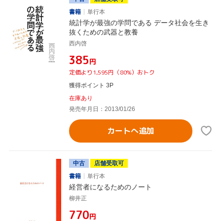
書籍
単行本
統計学が最強の学問である データ社会を生き
抜くための武器と教養
西内啓
¥385
円
定価より1,595円（80%）おトク
獲得ポイント 3P
在庫あり
発売年月日：2013/01/26
カートへ追加
中古
店舗受取可
書籍
単行本
経営者になるためのノート
柳井正
¥770
円