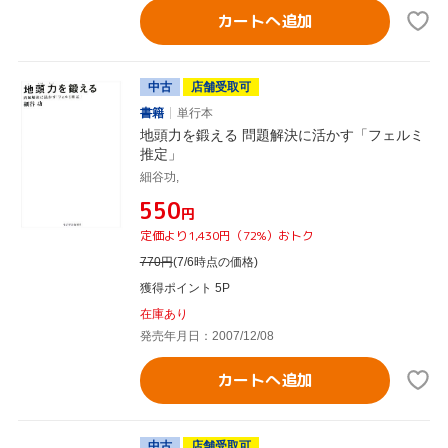
カートへ追加
中古
店舗受取可
書籍
単行本
地頭力を鍛える 問題解決に活かす「フェルミ
推定」
細谷功,
¥550
円
定価より1,430円（72%）おトク
770
円
(7/6時点の価格)
獲得ポイント 5P
在庫あり
発売年月日：2007/12/08
カートへ追加
中古
店舗受取可