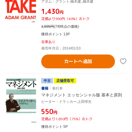
アダム・グラント,楠木建,,楠木建
¥1,430
円
定価より990円（40%）おトク
1,595
円
(7/6時点の価格)
獲得ポイント 13P
在庫あり
発売年月日：2014/01/10
カートへ追加
中古
店舗受取可
書籍
単行本
マネジメント エッセンシャル版 基本と原則
ピーター・ドラッカー,上田惇生
¥550
円
定価より1,650円（75%）おトク
獲得ポイント 5P