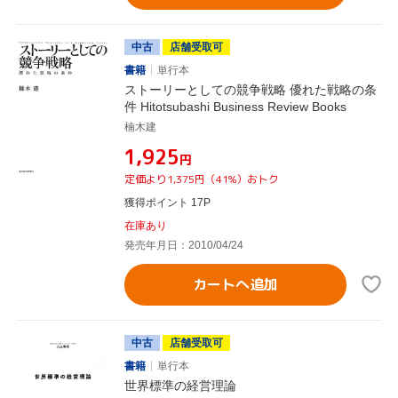
中古
店舗受取可
書籍
単行本
ストーリーとしての競争戦略 優れた戦略の条
件 Hitotsubashi Business Review Books
楠木建
¥1,925
円
定価より1,375円（41%）おトク
獲得ポイント 17P
在庫あり
発売年月日：2010/04/24
カートへ追加
中古
店舗受取可
書籍
単行本
世界標準の経営理論