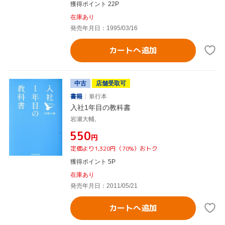
獲得ポイント 22P
在庫あり
発売年月日：1995/03/16
カートへ追加
中古
店舗受取可
書籍
単行本
入社1年目の教科書
岩瀬大輔,
¥550
円
定価より1,320円（70%）おトク
獲得ポイント 5P
在庫あり
発売年月日：2011/05/21
カートへ追加