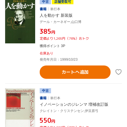
中古
店舗受取可
書籍
単行本
人を動かす 新装版
デール・カーネギー,山口博
¥385
円
定価より1,265円（76%）おトク
獲得ポイント 3P
在庫あり
発売年月日：1999/10/23
カートへ追加
中古
書籍
単行本
イノベーションのジレンマ 増補改訂版
クレイトン・クリステンセン,伊豆原弓
¥550
円