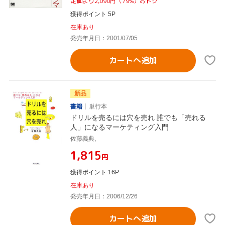
定価より2,090円（79%）おトク
獲得ポイント 5P
在庫あり
発売年月日：2001/07/05
カートへ追加
新品
書籍
単行本
ドリルを売るには穴を売れ 誰でも「売れる
人」になるマーケティング入門
佐藤義典,
¥1,815
円
獲得ポイント 16P
在庫あり
発売年月日：2006/12/26
カートへ追加