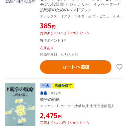
モデル設計書 ビジョナリー、イノベーターと
挑戦者のためのハンドブック
アレックス・オスターワルダー,イヴ・ピニュール,45カ国の470人の実践者,小山龍介
¥385
円
定価より2,343円（85%）おトク
獲得ポイント 3P
在庫あり
発売年月日：2012/02/13
カートへ追加
中古
店舗受取可
書籍
単行本
競争の戦略
マイケル・E.ポーター,土岐坤,中辻万治,服部照夫
¥2,475
円
定価より3,720円（60%）おトク