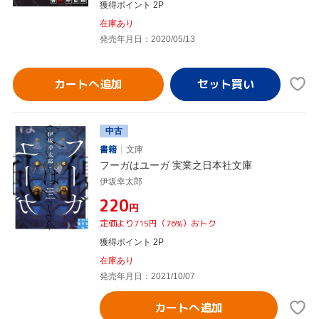
獲得ポイント 2P
在庫あり
発売年月日：2020/05/13
カートへ追加
中古
書籍
文庫
フーガはユーガ 実業之日本社文庫
伊坂幸太郎
¥220
円
定価より715円（76%）おトク
獲得ポイント 2P
在庫あり
発売年月日：2021/10/07
カートへ追加