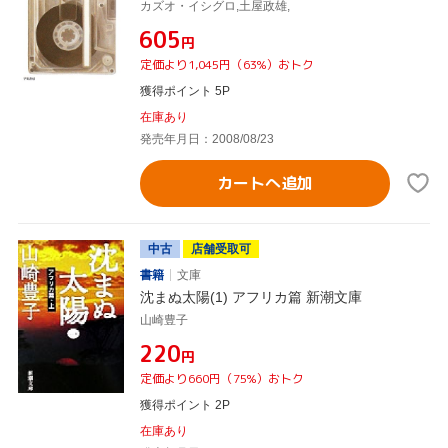
カズオ・イシグロ,土屋政雄,
¥605
円
定価より1,045円（63%）おトク
獲得ポイント 5P
在庫あり
発売年月日：2008/08/23
カートへ追加
中古
店舗受取可
書籍
文庫
沈まぬ太陽(1) アフリカ篇 新潮文庫
山崎豊子
¥220
円
定価より660円（75%）おトク
獲得ポイント 2P
在庫あり