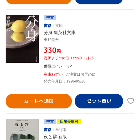
中古
書籍
文庫
分身 集英社文庫
東野圭吾,
¥330
円
定価より616円（65%）おトク
獲得ポイント 3P
在庫わずか
ご注文はお早めに
発売年月日：1996/09/20
カートへ追加
中古
店舗受取可
書籍
単行本
夜と霧 新版