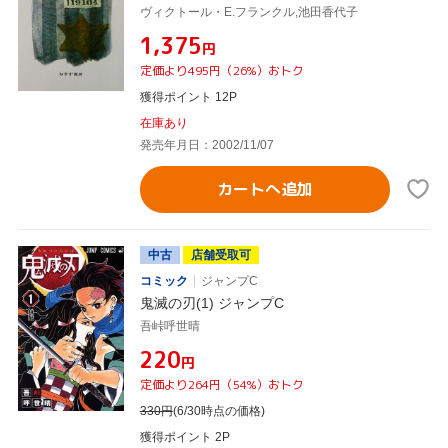
ヴィクトール・E.フランクル,池田香代子
¥1,375
円
定価より495円（26%）おトク
獲得ポイント 12P
在庫あり
発売年月日：2002/11/07
カートへ追加
中古
店舗受取可
コミック
ジャンプC
鬼滅の刃(1) ジャンプC
吾峠呼世晴
¥220
円
定価より264円（54%）おトク
330
円
(6/30時点の価格)
獲得ポイント 2P