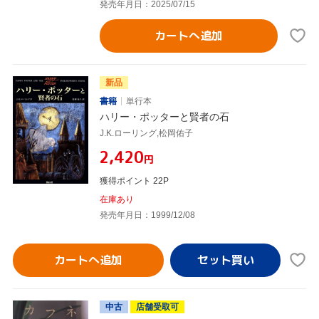
発売年月日：2025/07/15
カートへ追加
新品
書籍
単行本
ハリー・ポッターと賢者の石
J.K.ローリング,松岡佑子
¥2,420
円
獲得ポイント 22P
在庫あり
発売年月日：1999/12/08
カートへ追加
中古
店舗受取可