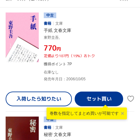
中古
書籍
文庫
手紙 文春文庫
東野圭吾,
¥770
円
定価より187円（19%）おトク
獲得ポイント 7P
在庫なし
発売年月日：2006/10/05
入荷したら
知りたい
巻数を指定して
まとめ買いが可能です
中古
書籍
文庫
秘密 文春文庫