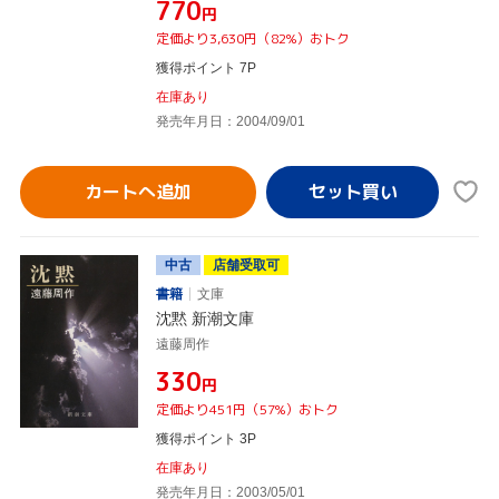
¥770
円
定価より3,630円（82%）おトク
獲得ポイント 7P
在庫あり
発売年月日：2004/09/01
カートへ追加
中古
店舗受取可
書籍
文庫
沈黙 新潮文庫
遠藤周作
¥330
円
定価より451円（57%）おトク
獲得ポイント 3P
在庫あり
発売年月日：2003/05/01