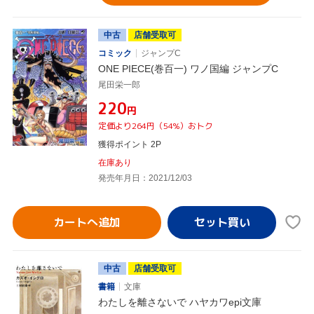
中古
店舗受取可
コミック
ジャンプC
ONE PIECE(巻百一) ワノ国編 ジャンプC
尾田栄一郎
¥220
円
定価より264円（54%）おトク
獲得ポイント 2P
在庫あり
発売年月日：2021/12/03
カートへ追加
中古
店舗受取可
書籍
文庫
わたしを離さないで ハヤカワepi文庫