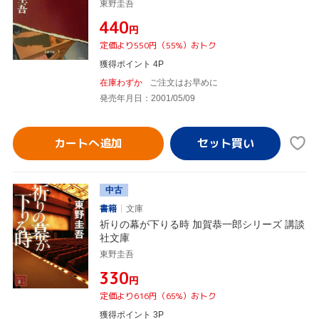
東野圭吾
¥440
円
定価より550円（55%）おトク
獲得ポイント 4P
在庫わずか
ご注文はお早めに
発売年月日：2001/05/09
カートへ追加
中古
書籍
文庫
祈りの幕が下りる時 加賀恭一郎シリーズ 講談
社文庫
東野圭吾
¥330
円
定価より616円（65%）おトク
獲得ポイント 3P