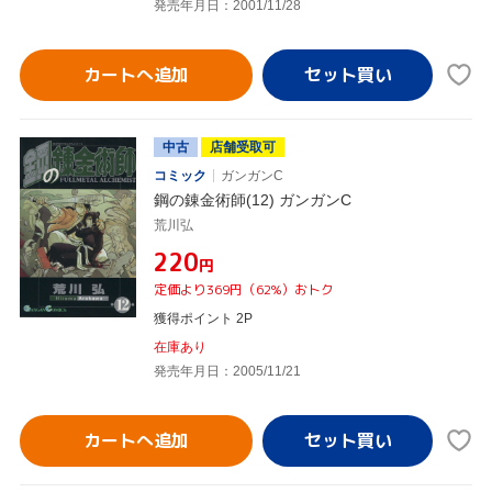
発売年月日：2001/11/28
カートへ追加
中古
店舗受取可
コミック
ガンガンC
鋼の錬金術師(12) ガンガンC
荒川弘
¥220
円
定価より369円（62%）おトク
獲得ポイント 2P
在庫あり
発売年月日：2005/11/21
カートへ追加