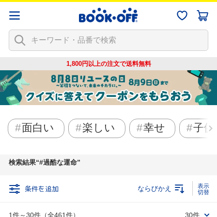
1,800円以上の注文で
送料無料
面白い
楽しい
幸せ
子供
検索結果
#過酷な運命
条件を追加
ならびかえ
1件～30件（全461件）
30件