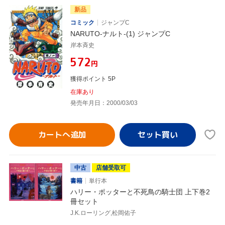
新品
コミック
ジャンプC
NARUTO-ナルト-(1) ジャンプC
岸本斉史
¥572
円
獲得ポイント 5P
在庫あり
発売年月日：2000/03/03
カートへ追加
中古
店舗受取可
書籍
単行本
ハリー・ポッターと不死鳥の騎士団 上下巻2
冊セット
J.K.ローリング,松岡佑子