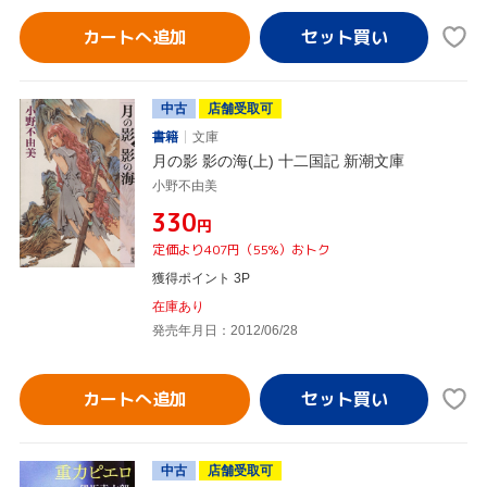
カートへ追加
中古
店舗受取可
書籍
文庫
月の影 影の海(上) 十二国記 新潮文庫
小野不由美
¥330
円
定価より407円（55%）おトク
獲得ポイント 3P
在庫あり
発売年月日：2012/06/28
カートへ追加
中古
店舗受取可