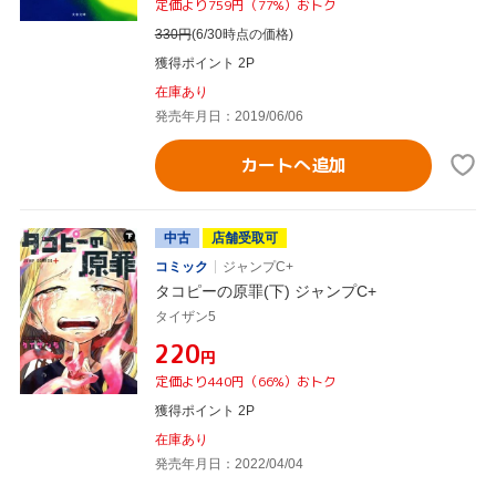
定価より759円（77%）おトク
330
円
(6/30時点の価格)
獲得ポイント 2P
在庫あり
発売年月日：2019/06/06
カートへ追加
中古
店舗受取可
コミック
ジャンプC+
タコピーの原罪(下) ジャンプC+
タイザン5
¥220
円
定価より440円（66%）おトク
獲得ポイント 2P
在庫あり
発売年月日：2022/04/04