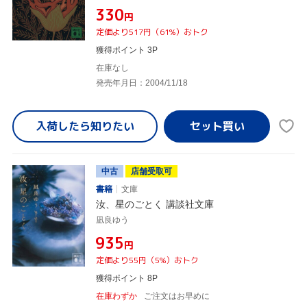
¥330
円
定価より517円（61%）おトク
獲得ポイント 3P
在庫なし
発売年月日：2004/11/18
入荷したら
知りたい
中古
店舗受取可
書籍
文庫
汝、星のごとく 講談社文庫
凪良ゆう
¥935
円
定価より55円（5%）おトク
獲得ポイント 8P
在庫わずか
ご注文はお早めに