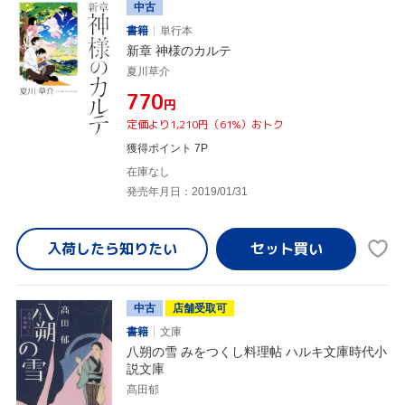
中古
書籍
単行本
新章 神様のカルテ
夏川草介
¥770
円
定価より1,210円（61%）おトク
獲得ポイント 7P
在庫なし
発売年月日：2019/01/31
入荷したら
知りたい
中古
店舗受取可
書籍
文庫
八朔の雪 みをつくし料理帖 ハルキ文庫時代小
説文庫
髙田郁