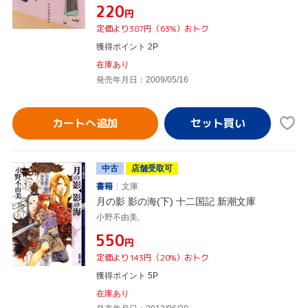
¥220
円
定価より387円（63%）おトク
獲得ポイント 2P
在庫あり
発売年月日：2009/05/16
カートへ追加
中古
店舗受取可
書籍
文庫
月の影 影の海(下) 十二国記 新潮文庫
小野不由美,
¥550
円
定価より143円（20%）おトク
獲得ポイント 5P
在庫あり