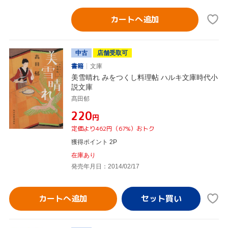
カートへ追加
中古
店舗受取可
書籍
文庫
美雪晴れ みをつくし料理帖 ハルキ文庫時代小
説文庫
髙田郁
¥220
円
定価より462円（67%）おトク
獲得ポイント 2P
在庫あり
発売年月日：2014/02/17
カートへ追加