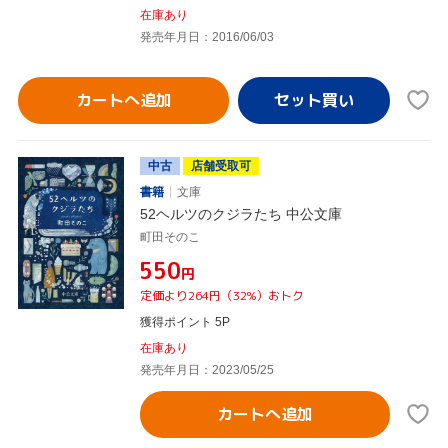
在庫あり
発売年月日：2016/06/03
カートへ追加
中古
店舗受取可
書籍
文庫
52ヘルツのクジラたち 中公文庫
町田そのこ
¥550
円
定価より264円（32%）おトク
獲得ポイント 5P
在庫あり
発売年月日：2023/05/25
カートへ追加