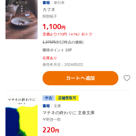
書籍
単行本
カフネ
阿部暁子
¥1,100
円
定価より770円（41%）おトク
1,375
円
(6/12時点の価格)
獲得ポイント 10P
在庫あり
発売年月日：2024/05/22
カートへ追加
中古
店舗受取可
書籍
文庫
マチネの終わりに 文春文庫
平野啓一郎
¥220
円