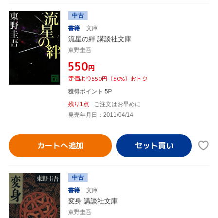
中古
書籍
文庫
流星の絆 講談社文庫
東野圭吾
¥550
円
定価より550円（50%）おトク
獲得ポイント 5P
残り1点
ご注文はお早めに
発売年月日：2011/04/14
カートへ追加
中古
書籍
文庫
変身 講談社文庫
東野圭吾