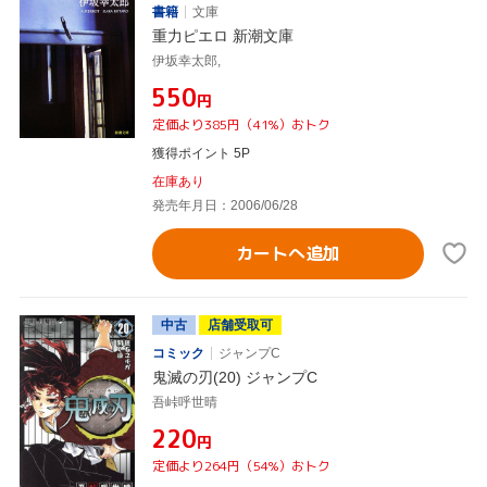
書籍
文庫
重力ピエロ 新潮文庫
伊坂幸太郎,
¥550
円
定価より385円（41%）おトク
獲得ポイント 5P
在庫あり
発売年月日：2006/06/28
カートへ追加
中古
店舗受取可
コミック
ジャンプC
鬼滅の刃(20) ジャンプC
吾峠呼世晴
¥220
円
定価より264円（54%）おトク