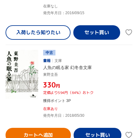
在庫なし
発売年月日：2016/09/15
入荷したら
知りたい
中古
書籍
文庫
人魚の眠る家 幻冬舎文庫
東野圭吾
¥330
円
定価より594円（64%）おトク
獲得ポイント 3P
在庫あり
発売年月日：2018/05/30
カートへ追加