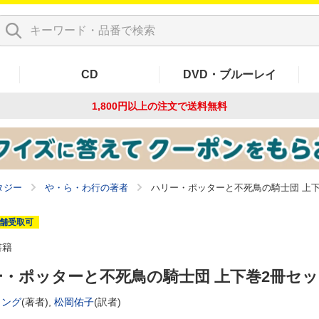
CD
DVD・ブルーレイ
1,800円以上の注文で
送料無料
タジー
や・ら・わ行の著者
ハリー・ポッターと不死鳥の騎士団 上下
舗受取可
書籍
・ポッターと不死鳥の騎士団 上下巻2冊セ
リング
(著者),
松岡佑子
(訳者)