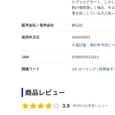
たヴォルデモート。しかし
額の傷痕激しく痛み、今ま
巻き起こしている大人気シ
販売会社／発売会社
静山社
発売年月日
2004/09/01
改訂版・発行年月日につ
JAN
9784915512513
関連ワード
J.K.ローリング
/
松岡佑子
商品レビュー
3.9
456件のお客様レビュー