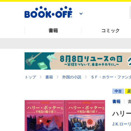
書籍
コミック
トップ
書籍
外国の小説
ＳＦ・ホラー・ファン
中古
店
書籍
ハリー
J.K.ロー