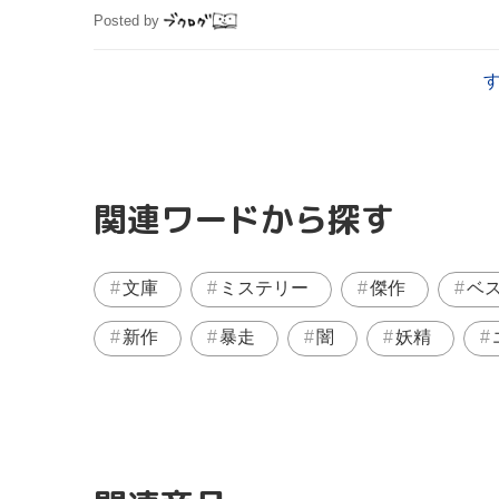
Posted by
関連ワードから探す
文庫
ミステリー
傑作
ベ
新作
暴走
闇
妖精