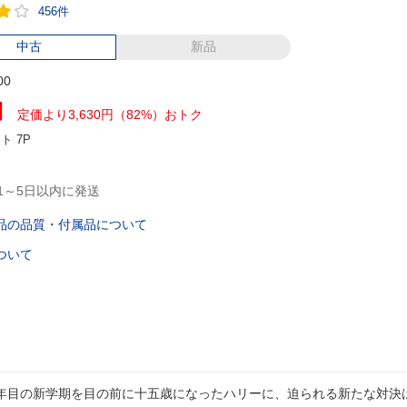
456件
中古
新品
00
円
定価より3,630円（82%）おトク
ント
7P
1～5日以内に発送
品の品質・付属品について
ついて
年目の新学期を目の前に十五歳になったハリーに、迫られる新たな対決