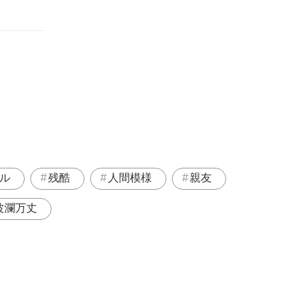
ル
残酷
人間模様
親友
波瀾万丈