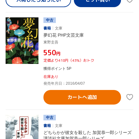
中古
書籍
文庫
夢幻花 PHP文芸文庫
東野圭吾
¥550
円
定価より418円（43%）おトク
獲得ポイント 5P
在庫あり
発売年月日：2016/04/07
カートへ追加
中古
書籍
文庫
どちらかが彼女を殺した 加賀恭一郎シリーズ
講談社文庫加賀恭一郎シリーズ