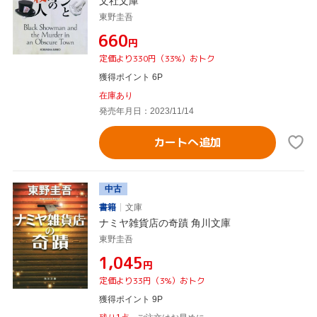
文社文庫
東野圭吾
¥660
円
定価より330円（33%）おトク
獲得ポイント 6P
在庫あり
発売年月日：2023/11/14
カートへ追加
中古
書籍
文庫
ナミヤ雑貨店の奇蹟 角川文庫
東野圭吾
¥1,045
円
定価より33円（3%）おトク
獲得ポイント 9P