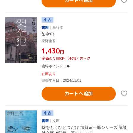
カートへ追加
中古
書籍
単行本
架空犯
東野圭吾
¥1,430
円
定価より990円（40%）おトク
獲得ポイント 13P
在庫あり
発売年月日：2024/11/01
カートへ追加
中古
書籍
文庫
嘘をもうひとつだけ 加賀恭一郎シリーズ 講談
社文庫加賀恭一郎シリーズ