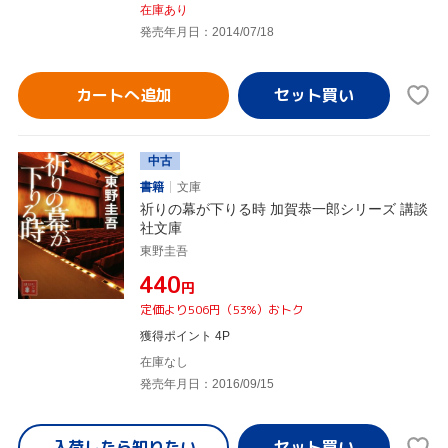
在庫あり
発売年月日：2014/07/18
カートへ追加
中古
書籍
文庫
祈りの幕が下りる時 加賀恭一郎シリーズ 講談
社文庫
東野圭吾
¥440
円
定価より506円（53%）おトク
獲得ポイント 4P
在庫なし
発売年月日：2016/09/15
入荷したら
知りたい