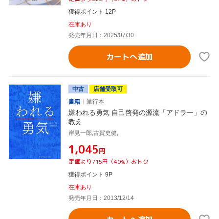
獲得ポイント 12P
在庫あり
発売年月日：2025/07/30
カートへ追加
中古
店舗受取可
書籍
単行本
嫌われる勇気 自己啓発の源流「アドラー」の
教え
岸見一郎,古賀史健,
¥1,045
円
定価より715円（40%）おトク
獲得ポイント 9P
在庫あり
発売年月日：2013/12/14