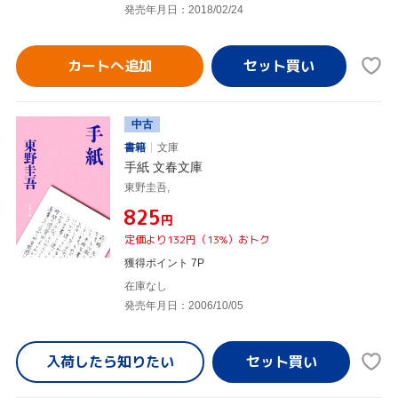
発売年月日：2018/02/24
カートへ追加
中古
書籍
文庫
手紙 文春文庫
東野圭吾,
¥825
円
定価より132円（13%）おトク
獲得ポイント 7P
在庫なし
発売年月日：2006/10/05
入荷したら
知りたい