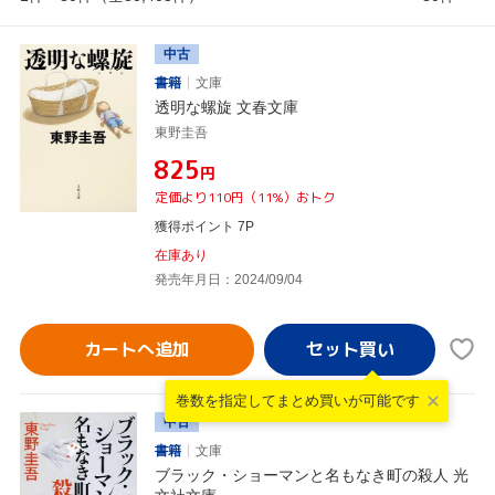
中古
書籍
文庫
透明な螺旋 文春文庫
東野圭吾
¥825
円
定価より110円（11%）おトク
獲得ポイント 7P
在庫あり
発売年月日：2024/09/04
カートへ追加
巻数を指定して
まとめ買いが可能です
中古
書籍
文庫
ブラック・ショーマンと名もなき町の殺人 光