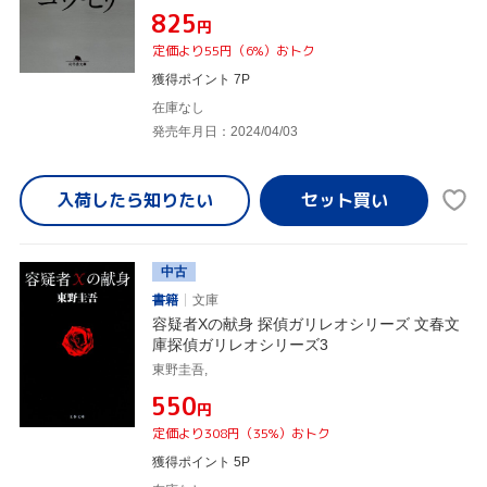
¥825
円
定価より55円（6%）おトク
獲得ポイント 7P
在庫なし
発売年月日：2024/04/03
入荷したら
知りたい
中古
書籍
文庫
容疑者Xの献身 探偵ガリレオシリーズ 文春文
庫探偵ガリレオシリーズ3
東野圭吾,
¥550
円
定価より308円（35%）おトク
獲得ポイント 5P