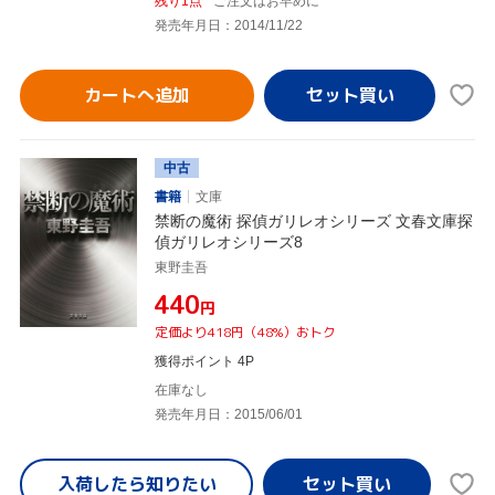
残り1点
ご注文はお早めに
発売年月日：2014/11/22
カートへ追加
中古
書籍
文庫
禁断の魔術 探偵ガリレオシリーズ 文春文庫探
偵ガリレオシリーズ8
東野圭吾
¥440
円
定価より418円（48%）おトク
獲得ポイント 4P
在庫なし
発売年月日：2015/06/01
入荷したら
知りたい