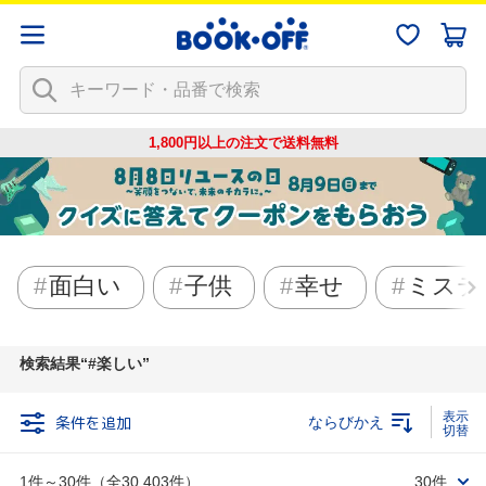
1,800円以上の注文で
送料無料
面白い
子供
幸せ
ミステ
検索結果
#楽しい
条件を追加
ならびかえ
1件～30件（全30,403件）
30件