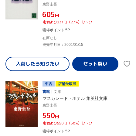
東野圭吾
¥605
円
定価より231円（27%）おトク
獲得ポイント 5P
在庫なし
発売年月日：2001/01/15
入荷したら
知りたい
中古
店舗受取可
書籍
文庫
マスカレード・ホテル 集英社文庫
東野圭吾
¥550
円
定価より550円（50%）おトク
獲得ポイント 5P