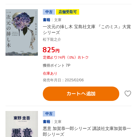
中古
店舗受取可
書籍
文庫
一次元の挿し木 宝島社文庫 『このミス』大賞
シリーズ
松下龍之介
¥825
円
定価より74円（8%）おトク
獲得ポイント 7P
在庫あり
発売年月日：2025/02/06
カートへ追加
中古
書籍
文庫
悪意 加賀恭一郎シリーズ 講談社文庫加賀恭一
郎シリーズ