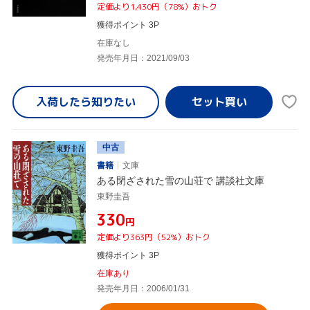
定価より1,430円（78%）おトク
獲得ポイント 3P
在庫なし
発売年月日：2021/09/03
入荷したら
知りたい
中古
書籍
文庫
ある閉ざされた雪の山荘で 講談社文庫
東野圭吾
¥330
円
定価より363円（52%）おトク
獲得ポイント 3P
在庫あり
発売年月日：2006/01/31