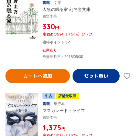
書籍
文庫
人魚の眠る家 幻冬舎文庫
東野圭吾
¥330
円
定価より594円（64%）おトク
獲得ポイント 3P
在庫あり
発売年月日：2018/05/30
カートへ追加
中古
店舗受取可
書籍
単行本
マスカレード・ライフ
東野圭吾
¥1,375
円
定価より825円（37%）おトク