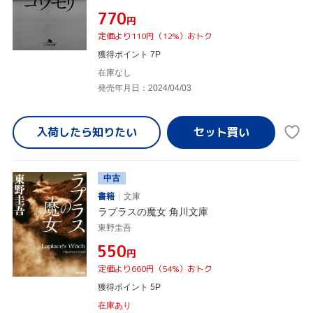
¥770
円
定価より110円（12%）おトク
獲得ポイント 7P
在庫なし
発売年月日：2024/04/03
入荷したら
知りたい
中古
書籍
文庫
ラプラスの魔女 角川文庫
東野圭吾
¥550
円
定価より660円（54%）おトク
獲得ポイント 5P
在庫あり