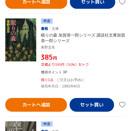
カートへ追加
中古
書籍
文庫
眠りの森 加賀恭一郎シリーズ 講談社文庫加賀
恭一郎シリーズ
東野圭吾
¥385
円
定価より385円（50%）おトク
獲得ポイント 3P
残り1点
ご注文はお早めに
発売年月日：1992/04/15
カートへ追加
中古