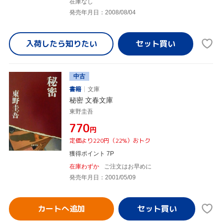
在庫なし
発売年月日：2008/08/04
入荷したら
知りたい
中古
書籍
文庫
秘密 文春文庫
東野圭吾
¥770
円
定価より220円（22%）おトク
獲得ポイント 7P
在庫わずか
ご注文はお早めに
発売年月日：2001/05/09
カートへ追加