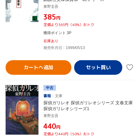
東野圭吾
¥385
円
定価より363円（48%）おトク
獲得ポイント 3P
在庫あり
発売年月日：1999/05/13
カートへ追加
中古
書籍
文庫
探偵ガリレオ 探偵ガリレオシリーズ 文春文庫
探偵ガリレオシリーズ1
東野圭吾
¥440
円
定価より440円（50%）おトク