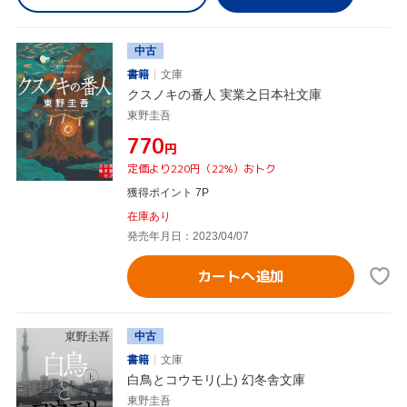
中古
書籍
文庫
クスノキの番人 実業之日本社文庫
東野圭吾
¥770
円
定価より220円（22%）おトク
獲得ポイント 7P
在庫あり
発売年月日：2023/04/07
カートへ追加
中古
書籍
文庫
白鳥とコウモリ(上) 幻冬舎文庫
東野圭吾