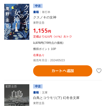
中古
書籍
単行本
クスノキの女神
東野圭吾
¥1,155
円
定価より825円（41%）おトク
1,375
円
(7/9時点の価格)
獲得ポイント 10P
在庫あり
発売年月日：2024/05/23
カートへ追加
中古
書籍
文庫
白鳥とコウモリ(下) 幻冬舎文庫
東野圭吾