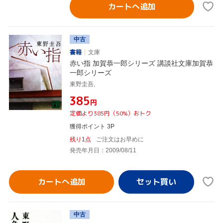
カートへ追加
中古
書籍
文庫
赤い指 加賀恭一郎シリーズ 講談社文庫加賀恭
一郎シリーズ
東野圭吾,
¥385
円
定価より385円（50%）おトク
獲得ポイント 3P
残り1点
ご注文はお早めに
発売年月日：2009/08/11
カートへ追加
中古