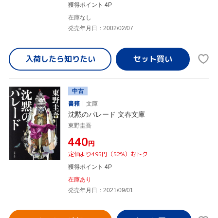
獲得ポイント 4P
在庫なし
発売年月日：2002/02/07
入荷したら
知りたい
中古
書籍
文庫
沈黙のパレード 文春文庫
東野圭吾
¥440
円
定価より495円（52%）おトク
獲得ポイント 4P
在庫あり
発売年月日：2021/09/01