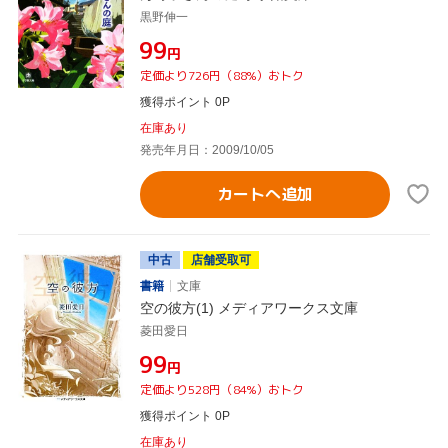
黒野伸一
¥99
円
定価より726円（88%）おトク
獲得ポイント 0P
在庫あり
発売年月日：2009/10/05
カートへ追加
中古
店舗受取可
書籍
文庫
空の彼方(1) メディアワークス文庫
菱田愛日
¥99
円
定価より528円（84%）おトク
獲得ポイント 0P
在庫あり