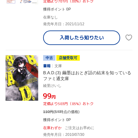
定価より781円（88%）おトク
獲得ポイント 0P
在庫なし
発売年月日：2021/11/12
入荷したら
知りたい
中古
店舗受取可
書籍
文庫
B.A.D.(3) 繭墨はおとぎ話の結末を知っている
ファミ通文庫
綾里けいし
¥99
円
定価より583円（85%）おトク
110
円
(8/4時点の価格)
獲得ポイント 0P
在庫わずか
ご注文はお早めに
発売年月日：2010/07/30