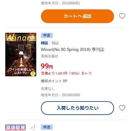
発売年月日：2016/06/01
カートへ追加
中古
雑誌
雑誌
Winart(No.90 Spring 2018) 季刊誌
美術出版社
¥99
円
定価より1,881円（95%）おトク
獲得ポイント 0P
在庫なし
発売年月日：2018/03/05
入荷したら
知りたい
中古