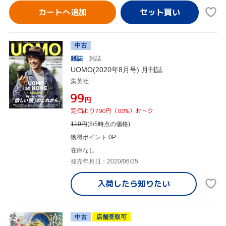
カートへ追加
中古
雑誌
雑誌
UOMO(2020年8月号) 月刊誌
集英社
¥99
円
定価より790円（88%）おトク
110
円
(8/5時点の価格)
獲得ポイント 0P
在庫なし
発売年月日：2020/06/25
入荷したら
知りたい
中古
店舗受取可