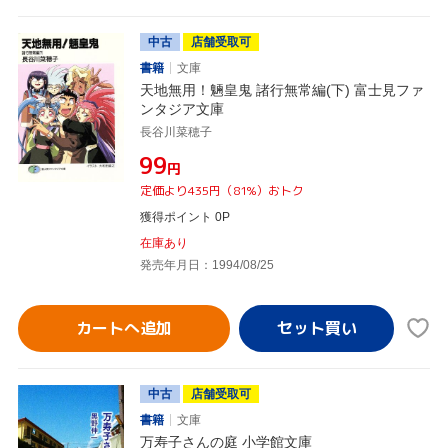
中古
店舗受取可
書籍
文庫
天地無用！魎皇鬼 諸行無常編(下) 富士見ファ
ンタジア文庫
長谷川菜穂子
¥99
円
定価より435円（81%）おトク
獲得ポイント 0P
在庫あり
発売年月日：1994/08/25
カートへ追加
中古
店舗受取可
書籍
文庫
万寿子さんの庭 小学館文庫