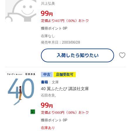
川上弘美
¥99
円
定価より407円（80%）おトク
獲得ポイント 0P
在庫なし
発売年月日：2003/06/28
入荷したら
知りたい
中古
店舗受取可
書籍
文庫
40 翼ふたたび 講談社文庫
石田衣良,
¥99
円
定価より660円（86%）おトク
獲得ポイント 0P
在庫あり