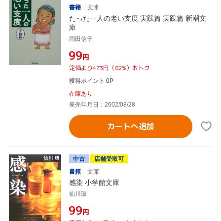
書籍
文庫
たった一人の老い支度 実践篇 実践篇 新潮文
庫
岡田信子
¥99
円
定価より473円（82%）おトク
獲得ポイント 0P
在庫あり
発売年月日：2002/08/28
カートへ追加
中古
店舗受取可
書籍
文庫
感染 小学館文庫
仙川環
¥99
円