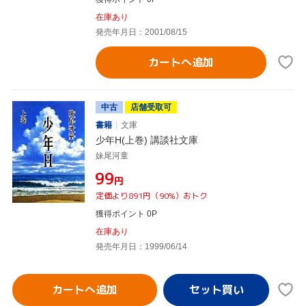
在庫あり
発売年月日：2001/08/15
カートへ追加
中古
店舗受取可
書籍
文庫
少年H(上巻) 講談社文庫
妹尾河童
¥99
円
定価より891円（90%）おトク
獲得ポイント 0P
在庫あり
発売年月日：1999/06/14
カートへ追加