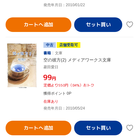
発売年月日：2010/01/22
カートへ追加
中古
店舗受取可
書籍
文庫
空の彼方(2) メディアワークス文庫
菱田愛日
¥99
円
定価より550円（84%）おトク
獲得ポイント 0P
在庫あり
発売年月日：2010/05/24
カートへ追加