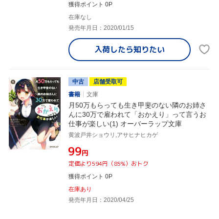
獲得ポイント 0P
在庫なし
発売年月日：2020/01/15
入荷したら
知りたい
中古
店舗受取可
書籍
文庫
月50万もらっても生き甲斐のない隣のお姉さ
んに30万で雇われて「おかえり」って言うお
仕事が楽しい(1) オーバーラップ文庫
黄波戸井ショウリ,アサヒナヒカゲ
¥99
円
定価より594円（85%）おトク
獲得ポイント 0P
在庫あり
発売年月日：2020/04/25