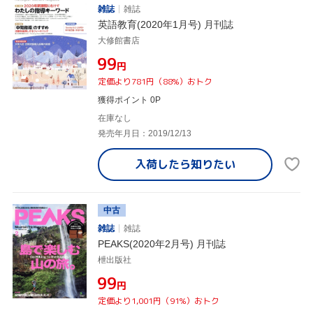
雑誌
雑誌
英語教育(2020年1月号) 月刊誌
大修館書店
¥99
円
定価より781円（88%）おトク
獲得ポイント 0P
在庫なし
発売年月日：2019/12/13
入荷したら
知りたい
中古
雑誌
雑誌
PEAKS(2020年2月号) 月刊誌
枻出版社
¥99
円
定価より1,001円（91%）おトク