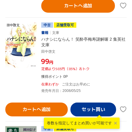
カートへ追加
中古
店舗受取可
書籍
文庫
ハナシにならん！ 笑酔亭梅寿謎解噺 2 集英社
文庫
田中啓文
¥99
円
定価より583円（85%）おトク
獲得ポイント 0P
在庫わずか
ご注文はお早めに
発売年月日：2008/05/25
カートへ追加
巻数を指定して
まとめ買いが可能です
中古
店舗受取可