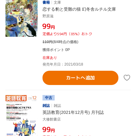
書籍
文庫
恋する豹と受難の猫 幻冬舎ルチル文庫
野原滋
¥99
円
定価より594円（85%）おトク
110
円
(8/4時点の価格)
獲得ポイント 0P
在庫あり
発売年月日：2021/03/18
カートへ追加
中古
雑誌
雑誌
英語教育(2021年12月号) 月刊誌
大修館書店
¥99
円