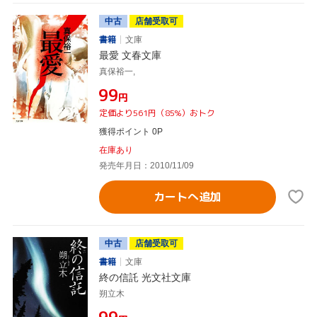
中古
店舗受取可
書籍
文庫
最愛 文春文庫
真保裕一,
¥99
円
定価より561円（85%）おトク
獲得ポイント 0P
在庫あり
発売年月日：2010/11/09
カートへ追加
中古
店舗受取可
書籍
文庫
終の信託 光文社文庫
朔立木