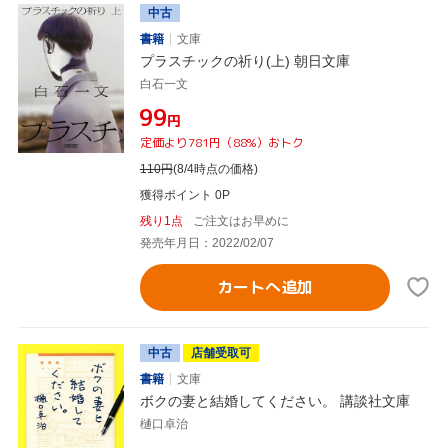
中古
書籍
文庫
プラスチックの祈り(上) 朝日文庫
白石一文
¥99
円
定価より781円（88%）おトク
110
円
(8/4時点の価格)
獲得ポイント 0P
残り1点
ご注文はお早めに
発売年月日：2022/02/07
カートへ追加
中古
店舗受取可
書籍
文庫
ボクの妻と結婚してください。 講談社文庫
樋口卓治