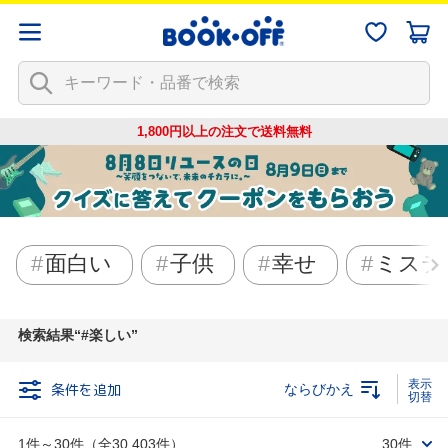
1,800円以上の注文で
送料無料
面白い
子供
幸せ
ミステ
検索結果
#楽しい
条件を追加
ならびかえ
1件～30件（全30,403件）
30件