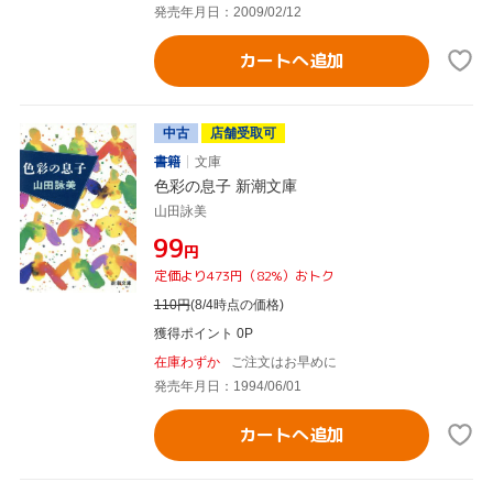
発売年月日：2009/02/12
カートへ追加
中古
店舗受取可
書籍
文庫
色彩の息子 新潮文庫
山田詠美
¥99
円
定価より473円（82%）おトク
110
円
(8/4時点の価格)
獲得ポイント 0P
在庫わずか
ご注文はお早めに
発売年月日：1994/06/01
カートへ追加