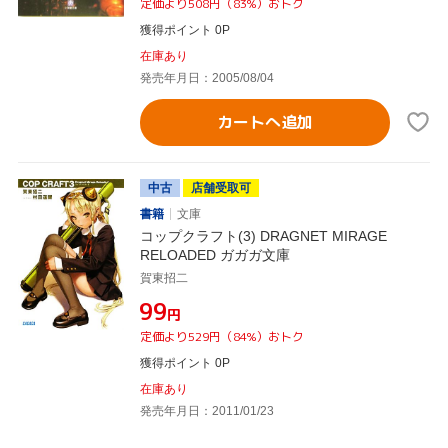
定価より508円（83%）おトク
獲得ポイント 0P
在庫あり
発売年月日：2005/08/04
カートへ追加
中古
店舗受取可
書籍
文庫
コップクラフト(3) DRAGNET MIRAGE
RELOADED ガガガ文庫
賀東招二
¥99
円
定価より529円（84%）おトク
獲得ポイント 0P
在庫あり
発売年月日：2011/01/23