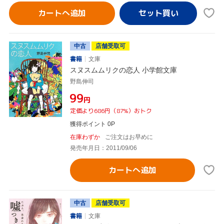
カートへ追加
中古
店舗受取可
書籍
文庫
スヌスムムリクの恋人 小学館文庫
野島伸司
¥99
円
定価より686円（87%）おトク
獲得ポイント 0P
在庫わずか
ご注文はお早めに
発売年月日：2011/09/06
カートへ追加
中古
店舗受取可
書籍
文庫