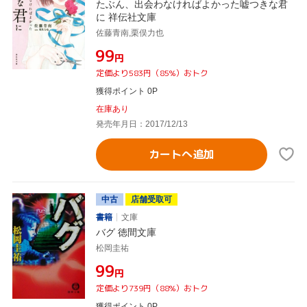
たぶん、出会わなければよかった嘘つきな君
に 祥伝社文庫
佐藤青南,栗俣力也
¥99
円
定価より583円（85%）おトク
獲得ポイント 0P
在庫あり
発売年月日：2017/12/13
カートへ追加
中古
店舗受取可
書籍
文庫
バグ 徳間文庫
松岡圭祐
¥99
円
定価より739円（88%）おトク
獲得ポイント 0P