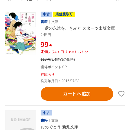
中古
店舗受取可
書籍
文庫
一瞬の永遠を、きみと スターツ出版文庫
沖田円
¥99
円
定価より495円（83%）おトク
110
円
(8/4時点の価格)
獲得ポイント 0P
在庫あり
発売年月日：2016/07/28
カートへ追加
中古
書籍
文庫
おめでとう 新潮文庫