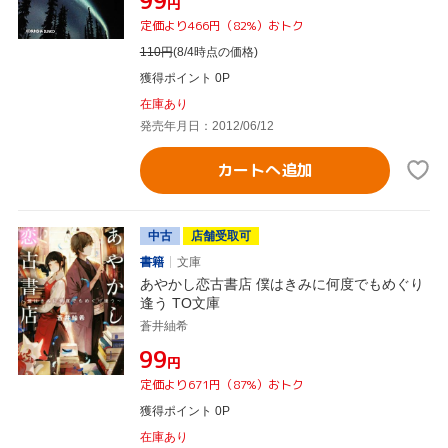
¥99
円
定価より466円（82%）おトク
110
円
(8/4時点の価格)
獲得ポイント 0P
在庫あり
発売年月日：2012/06/12
カートへ追加
中古
店舗受取可
書籍
文庫
あやかし恋古書店 僕はきみに何度でもめぐり
逢う TO文庫
蒼井紬希
¥99
円
定価より671円（87%）おトク
獲得ポイント 0P
在庫あり