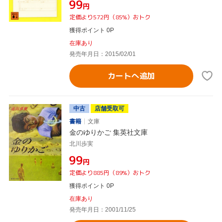
¥99
円
定価より572円（85%）おトク
獲得ポイント 0P
在庫あり
発売年月日：2015/02/01
カートへ追加
中古
店舗受取可
書籍
文庫
金のゆりかご 集英社文庫
北川歩実
¥99
円
定価より885円（89%）おトク
獲得ポイント 0P
在庫あり
発売年月日：2001/11/25