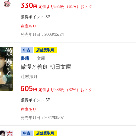
¥330
円
定価より528円（61%）おトク
獲得ポイント 3P
在庫あり
発売年月日：2008/12/24
中古
店舗受取可
書籍
文庫
傲慢と善良 朝日文庫
辻村深月
¥605
円
定価より286円（32%）おトク
獲得ポイント 5P
在庫あり
発売年月日：2022/09/07
中古
店舗受取可