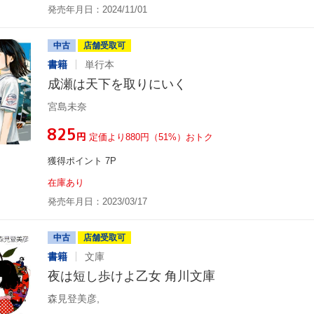
発売年月日：2024/11/01
中古
店舗受取可
書籍
単行本
成瀬は天下を取りにいく
宮島未奈
¥825
円
定価より880円（51%）おトク
獲得ポイント 7P
在庫あり
発売年月日：2023/03/17
中古
店舗受取可
書籍
文庫
夜は短し歩けよ乙女 角川文庫
森見登美彦,