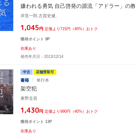
嫌われる勇気 自己啓発の源流「アドラー」の
岸見一郎,古賀史健,
¥1,045
円
定価より715円（40%）おトク
獲得ポイント 9P
在庫あり
発売年月日：2013/12/14
中古
店舗受取可
書籍
単行本
架空犯
東野圭吾
¥1,430
円
定価より990円（40%）おトク
獲得ポイント 13P
在庫あり