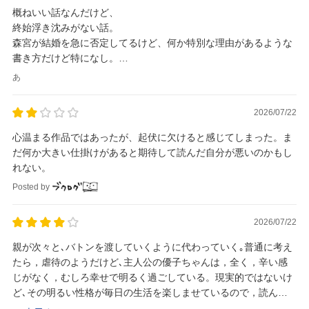
概ねいい話なんだけど、
終始浮き沈みがない話。
森宮が結婚を急に否定してるけど、何か特別な理由があるような
書き方だけど特になし。
学生の頃の友達も後から出てくるかと思ったけど何もなし。
あ
父の手紙も何故か読まない。
伏線が回収されない話
2026/07/22
心温まる作品ではあったが、起伏に欠けると感じてしまった。ま
だ何か大きい仕掛けがあると期待して読んだ自分が悪いのかもし
れない。
Posted by
2026/07/22
親が次々と､バトンを渡していくように代わっていく｡普通に考え
たら，虐待のようだけど､主人公の優子ちゃんは，全く，辛い感
じがなく，むしろ幸せで明るく過ごしている。現実的ではないけ
ど､その明るい性格が毎日の生活を楽しませているので，読んで
いて心地がいい｡こんなにも親が変わったのは，梨...