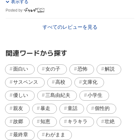
表示する
Posted by
すべてのレビューを見る
関連ワードから探す
面白い
女の子
恐怖
解説
サスペンス
高校
文庫化
優しい
三島由紀夫
小学生
親友
暴走
童話
個性的
故郷
知恵
キラキラ
壮絶
最終章
わがまま