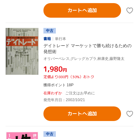
カートへ追加
中古
書籍
単行本
デイトレード マーケットで勝ち続けるための
発想術
オリバーベレス,グレッグカプラ,林康史,藤野隆太
¥1,980
円
定価より880円（30%）おトク
獲得ポイント 18P
在庫わずか
ご注文はお早めに
発売年月日：2002/10/21
カートへ追加
中古