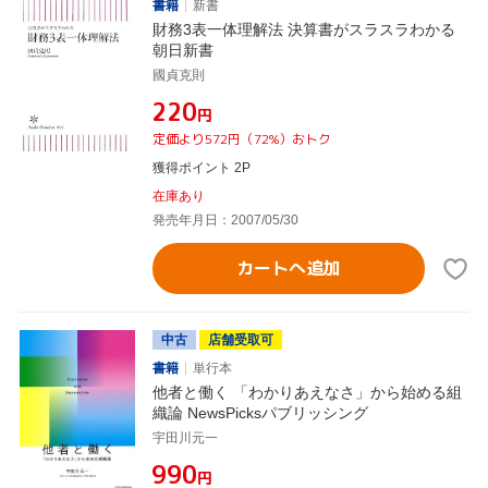
書籍
新書
財務3表一体理解法 決算書がスラスラわかる
朝日新書
國貞克則
¥220
円
定価より572円（72%）おトク
獲得ポイント 2P
在庫あり
発売年月日：2007/05/30
カートへ追加
中古
店舗受取可
書籍
単行本
他者と働く 「わかりあえなさ」から始める組
織論 NewsPicksパブリッシング
宇田川元一
¥990
円