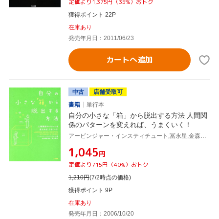
定価より1,375円（35%）おトク
獲得ポイント 22P
在庫あり
発売年月日：2011/06/23
カートへ追加
中古
店舗受取可
書籍
単行本
自分の小さな「箱」から脱出する方法 人間関
係のパターンを変えれば、うまくいく！
アービンジャー・インスティチュート,冨永星,金森重樹,
¥1,045
円
定価より715円（40%）おトク
1,210
円
(7/2時点の価格)
獲得ポイント 9P
在庫あり
発売年月日：2006/10/20