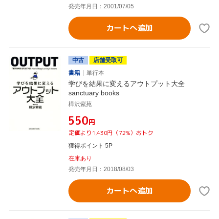
発売年月日：2001/07/05
カートへ追加
中古
店舗受取可
書籍
単行本
学びを結果に変えるアウトプット大全
sanctuary books
樺沢紫苑
¥550
円
定価より1,430円（72%）おトク
獲得ポイント 5P
在庫あり
発売年月日：2018/08/03
カートへ追加