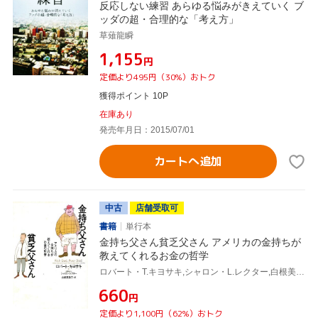
反応しない練習 あらゆる悩みがきえていく ブ
ッダの超・合理的な「考え方」
草薙龍瞬
¥1,155
円
定価より495円（30%）おトク
獲得ポイント 10P
在庫あり
発売年月日：2015/07/01
カートへ追加
中古
店舗受取可
書籍
単行本
金持ち父さん貧乏父さん アメリカの金持ちが
教えてくれるお金の哲学
ロバート・T.キヨサキ,シャロン・L.レクター,白根美保子
¥660
円
定価より1,100円（62%）おトク