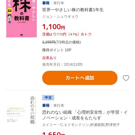
書籍
単行本
世界一やさしい株の教科書1年生
ジョン・シュウギョウ
¥1,100
円
定価より770円（41%）おトク
1,155
円
(7/1時点の価格)
獲得ポイント 10P
在庫あり
発売年月日：2014/12/05
カートへ追加
中古
書籍
単行本
恐れのない組織 「心理的安全性」が学習・イ
ノベーション・成長をもたらす
エイミー・C.エドモンドソン,村瀬俊朗,野津智子
¥1,650