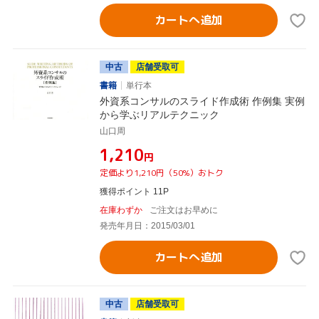
カートへ追加
中古
店舗受取可
書籍
単行本
外資系コンサルのスライド作成術 作例集 実例
から学ぶリアルテクニック
山口周
¥1,210
円
定価より1,210円（50%）おトク
獲得ポイント 11P
在庫わずか
ご注文はお早めに
発売年月日：2015/03/01
カートへ追加
中古
店舗受取可