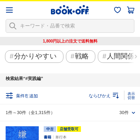
1,800円以上の注文で
送料無料
分かりやすい
戦略
人間関係
検索結果
#実践編
条件を追加
ならびかえ
1件～30件（全1,315件）
30件
中古
店舗受取可
書籍
単行本