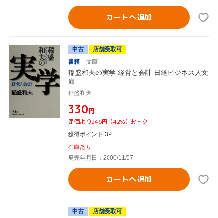
カートへ追加
中古
店舗受取可
書籍
文庫
稲盛和夫の実学 経営と会計 日経ビジネス人文
庫
稲盛和夫
¥330
円
定価より246円（42%）おトク
獲得ポイント 3P
在庫あり
発売年月日：2000/11/07
カートへ追加
中古
店舗受取可