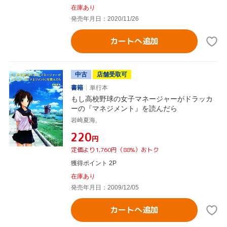
在庫あり
発売年月日：2020/11/26
カートへ追加
中古
店舗受取可
書籍
単行本
もし高校野球の女子マネージャーがドラッカ
ーの『マネジメント』を読んだら
岩崎夏海,
¥220
円
定価より1,760円（88%）おトク
獲得ポイント 2P
在庫あり
発売年月日：2009/12/05
カートへ追加