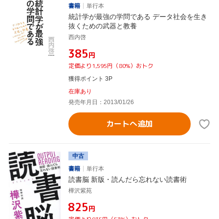
書籍
単行本
統計学が最強の学問である データ社会を生き
抜くための武器と教養
西内啓
¥385
円
定価より1,595円（80%）おトク
獲得ポイント 3P
在庫あり
発売年月日：2013/01/26
カートへ追加
中古
書籍
単行本
読書脳 新版・読んだら忘れない読書術
樺沢紫苑
¥825
円