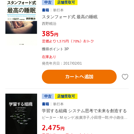
中古
店舗受取可
書籍
単行本
スタンフォード式 最高の睡眠
西野精治
¥385
円
定価より1,375円（78%）おトク
獲得ポイント 3P
在庫あり
発売年月日：2017/02/01
カートへ追加
中古
店舗受取可
書籍
単行本
学習する組織 システム思考で未来を創造する
ピーター・M.センゲ,枝廣淳子,小田理一郎,中小路佳代子
¥2,475
円