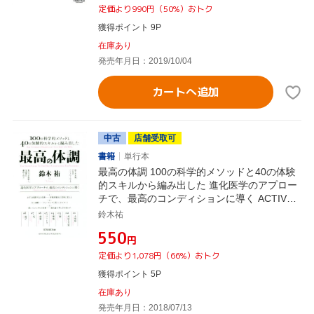
定価より990円（50%）おトク
獲得ポイント 9P
在庫あり
発売年月日：2019/10/04
カートへ追加
中古
店舗受取可
書籍
単行本
最高の体調 100の科学的メソッドと40の体験
的スキルから編み出した 進化医学のアプロー
チで、最高のコンディションに導く ACTIVE
HEALTH001
鈴木祐
¥550
円
定価より1,078円（66%）おトク
獲得ポイント 5P
在庫あり
発売年月日：2018/07/13