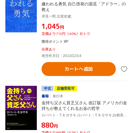
嫌われる勇気 自己啓発の源流「アドラー」の
教え
岸見一郎,古賀史健,
¥1,045
円
定価より715円（40%）おトク
獲得ポイント 9P
在庫あり
発売年月日：2013/12/14
カートへ追加
中古
店舗受取可
書籍
単行本
金持ち父さん貧乏父さん 改訂版 アメリカの金
持ちが教えてくれるお金の哲学
ロバート・T.キヨサキ,ロバート・T.キヨサキ,白根美保子,白根美保子,
¥880
円
定価より990円（52%）おトク