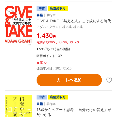
中古
店舗受取可
書籍
単行本
GIVE & TAKE 「与える人」こそ成功する時代
アダム・グラント,楠木建,,楠木建
¥1,430
円
定価より990円（40%）おトク
1,595
円
(7/6時点の価格)
獲得ポイント 13P
在庫あり
発売年月日：2014/01/10
カートへ追加
中古
店舗受取可
書籍
単行本
13歳からのアート思考 「自分だけの答え」が
見つかる