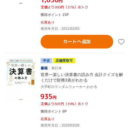
円
定価より990円（37%）おトク
獲得ポイント 15P
在庫あり
発売年月日：2021/02/03
カートへ追加
中古
店舗受取可
書籍
単行本
世界一楽しい決算書の読み方 会計クイズを解
くだけで財務3表がわかる
大手町のランダムウォーカー,わかる
¥935
円
定価より605円（39%）おトク
獲得ポイント 8P
在庫あり
発売年月日：2020/03/28