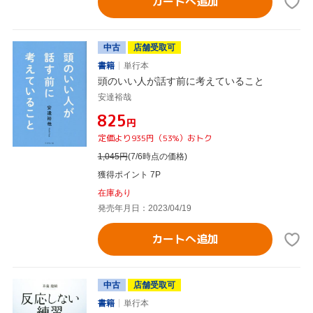
カートへ追加
中古
店舗受取可
書籍
単行本
頭のいい人が話す前に考えていること
安達裕哉
¥825
円
定価より935円（53%）おトク
1,045
円
(7/6時点の価格)
獲得ポイント 7P
在庫あり
発売年月日：2023/04/19
カートへ追加
中古
店舗受取可
書籍
単行本