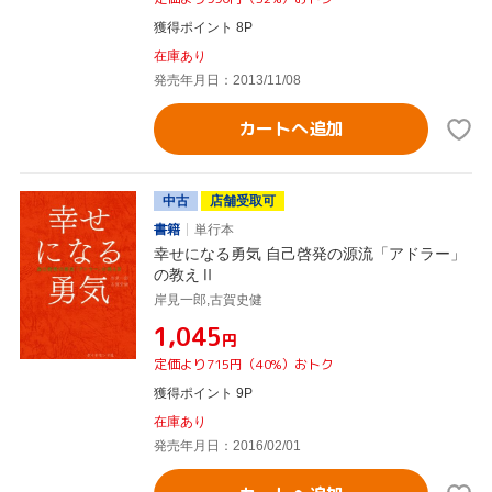
獲得ポイント 8P
在庫あり
発売年月日：2013/11/08
カートへ追加
中古
店舗受取可
書籍
単行本
幸せになる勇気 自己啓発の源流「アドラー」
の教えⅡ
岸見一郎,古賀史健
¥1,045
円
定価より715円（40%）おトク
獲得ポイント 9P
在庫あり
発売年月日：2016/02/01