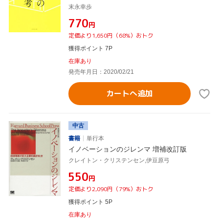
末永幸歩
¥770
円
定価より1,650円（68%）おトク
獲得ポイント 7P
在庫あり
発売年月日：2020/02/21
カートへ追加
中古
書籍
単行本
イノベーションのジレンマ 増補改訂版
クレイトン・クリステンセン,伊豆原弓
¥550
円
定価より2,090円（79%）おトク
獲得ポイント 5P
在庫あり