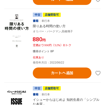
中古
店舗受取可
書籍
単行本
限りある時間の使い方
オリバー・バークマン,高橋璃子
¥880
円
定価より990円（52%）おトク
獲得ポイント 8P
在庫あり
発売年月日：2022/06/22
カートへ追加
中古
店舗受取可
書籍
単行本
イシューからはじめよ 知的生産の「シンプル
な本質」