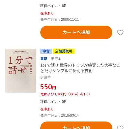
獲得ポイント 6P
在庫あり
発売年月日：2000/11/11
カートへ追加
中古
店舗受取可
書籍
単行本
1分で話せ 世界のトップが絶賛した大事なこ
とだけシンプルに伝える技術
伊藤羊一
¥550
円
定価より1,100円（66%）おトク
獲得ポイント 5P
在庫あり
発売年月日：2018/03/14
カートへ追加