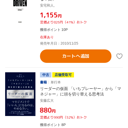
安宅和人,
¥1,155
円
定価より825円（41%）おトク
獲得ポイント 10P
在庫あり
発売年月日：2010/11/25
カートへ追加
中古
店舗受取可
書籍
単行本
リーダーの仮面 「いちプレーヤー」から「マ
ネジャー」に頭を切り替える思考法
安藤広大
¥880
円
定価より990円（52%）おトク
獲得ポイント 8P