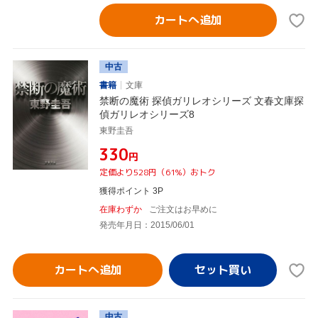
カートへ追加
中古
書籍
文庫
禁断の魔術 探偵ガリレオシリーズ 文春文庫探
偵ガリレオシリーズ8
東野圭吾
¥330
円
定価より528円（61%）おトク
獲得ポイント 3P
在庫わずか
ご注文はお早めに
発売年月日：2015/06/01
カートへ追加
中古