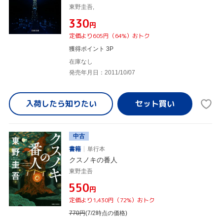
東野圭吾,
¥330
円
定価より605円（64%）おトク
獲得ポイント 3P
在庫なし
発売年月日：2011/10/07
入荷したら
知りたい
中古
書籍
単行本
クスノキの番人
東野圭吾
¥550
円
定価より1,430円（72%）おトク
770
円
(7/2時点の価格)