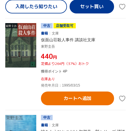
入荷したら
知りたい
中古
店舗受取可
書籍
文庫
仮面山荘殺人事件 講談社文庫
東野圭吾
¥440
円
定価より264円（37%）おトク
獲得ポイント 4P
在庫あり
発売年月日：1995/03/15
カートへ追加
中古
書籍
文庫