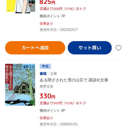
¥825
円
定価より880円（51%）おトク
獲得ポイント 7P
在庫あり
発売年月日：2023/03/17
カートへ追加
中古
書籍
文庫
ある閉ざされた雪の山荘で 講談社文庫
東野圭吾
¥330
円
定価より363円（52%）おトク
獲得ポイント 3P
在庫あり
発売年月日：2006/01/31