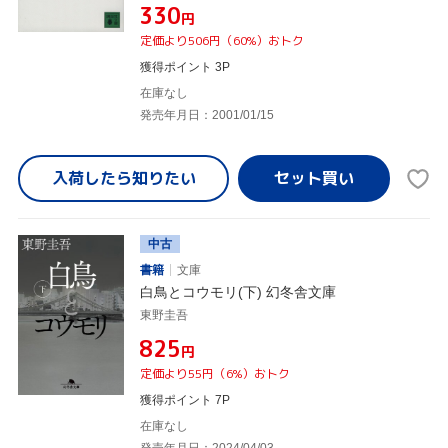
¥330
円
定価より506円（60%）おトク
獲得ポイント 3P
在庫なし
発売年月日：2001/01/15
入荷したら
知りたい
中古
書籍
文庫
白鳥とコウモリ(下) 幻冬舎文庫
東野圭吾
¥825
円
定価より55円（6%）おトク
獲得ポイント 7P
在庫なし