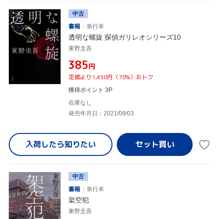
中古
書籍
単行本
透明な螺旋 探偵ガリレオシリーズ10
東野圭吾
¥385
円
定価より1,430円（78%）おトク
獲得ポイント 3P
在庫なし
発売年月日：2021/09/03
入荷したら
知りたい
中古
書籍
単行本
架空犯
東野圭吾