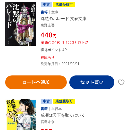
中古
店舗受取可
書籍
文庫
沈黙のパレード 文春文庫
東野圭吾
¥440
円
定価より495円（52%）おトク
獲得ポイント 4P
在庫あり
発売年月日：2021/09/01
カートへ追加
中古
店舗受取可
書籍
単行本
成瀬は天下を取りにいく
宮島未奈