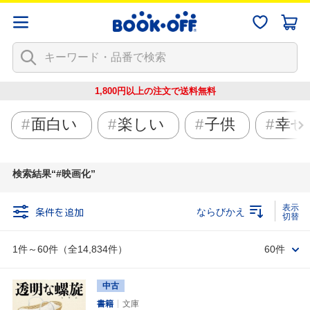
1,800円以上の注文で
送料無料
面白い
楽しい
子供
幸せ
検索結果
#映画化
条件を追加
ならびかえ
1件～60件（全14,834件）
60件
中古
書籍
文庫