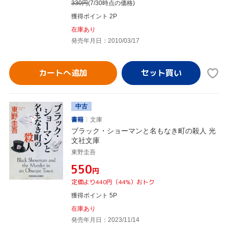
330
円
(7/30時点の価格)
獲得ポイント 2P
在庫あり
発売年月日：2010/03/17
カートへ追加
中古
書籍
文庫
ブラック・ショーマンと名もなき町の殺人 光
文社文庫
東野圭吾
¥550
円
定価より440円（44%）おトク
獲得ポイント 5P
在庫あり
発売年月日：2023/11/14