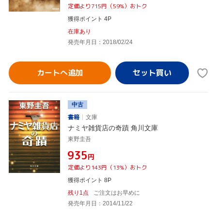
定価より715円（59%）おトク
獲得ポイント 4P
在庫あり
発売年月日：2018/02/24
カートへ追加
中古
書籍
文庫
ナミヤ雑貨店の奇蹟 角川文庫
東野圭吾
¥935
円
定価より143円（13%）おトク
獲得ポイント 8P
残り1点
ご注文はお早めに
発売年月日：2014/11/22