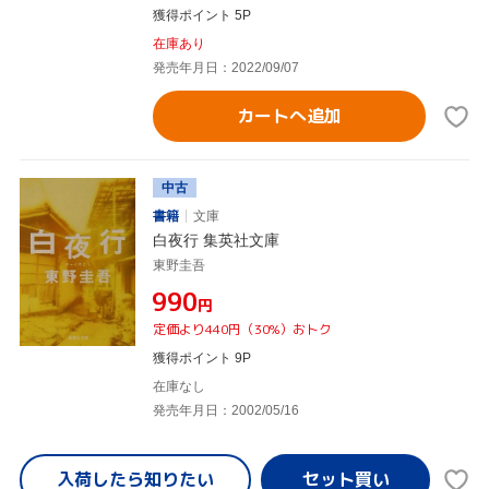
獲得ポイント 5P
在庫あり
発売年月日：2022/09/07
カートへ追加
中古
書籍
文庫
白夜行 集英社文庫
東野圭吾
¥990
円
定価より440円（30%）おトク
獲得ポイント 9P
在庫なし
発売年月日：2002/05/16
入荷したら
知りたい