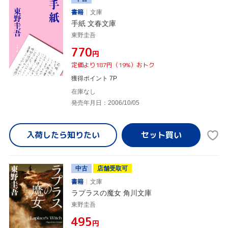
書籍
文庫
手紙 文春文庫
東野圭吾
¥770
円
定価より187円（19%）おトク
獲得ポイント 7P
在庫なし
発売年月日：2006/10/05
入荷したら
知りたい
中古
店舗受取可
書籍
文庫
ラプラスの魔女 角川文庫
東野圭吾
¥495
円