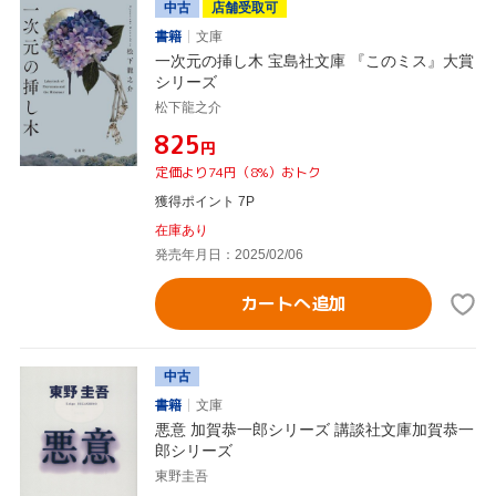
中古
店舗受取可
書籍
文庫
一次元の挿し木 宝島社文庫 『このミス』大賞
シリーズ
松下龍之介
¥825
円
定価より74円（8%）おトク
獲得ポイント 7P
在庫あり
発売年月日：2025/02/06
カートへ追加
中古
書籍
文庫
悪意 加賀恭一郎シリーズ 講談社文庫加賀恭一
郎シリーズ
東野圭吾