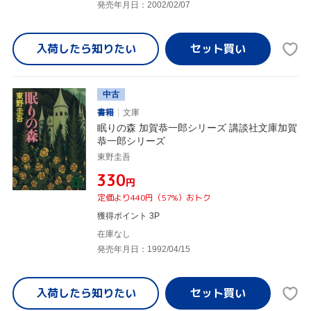
発売年月日：2002/02/07
入荷したら
知りたい
中古
書籍
文庫
眠りの森 加賀恭一郎シリーズ 講談社文庫加賀
恭一郎シリーズ
東野圭吾
¥330
円
定価より440円（57%）おトク
獲得ポイント 3P
在庫なし
発売年月日：1992/04/15
入荷したら
知りたい