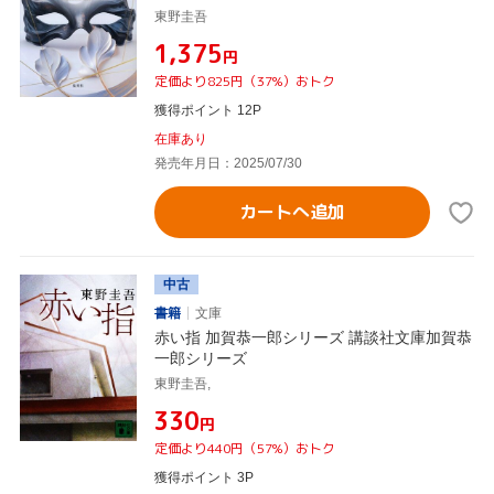
東野圭吾
¥1,375
円
定価より825円（37%）おトク
獲得ポイント 12P
在庫あり
発売年月日：2025/07/30
カートへ追加
中古
書籍
文庫
赤い指 加賀恭一郎シリーズ 講談社文庫加賀恭
一郎シリーズ
東野圭吾,
¥330
円
定価より440円（57%）おトク
獲得ポイント 3P