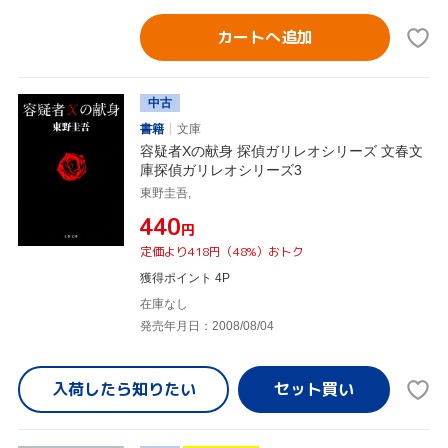
カートへ追加
中古
書籍
文庫
容疑者Xの献身 探偵ガリレオシリーズ 文春文
庫探偵ガリレオシリーズ3
東野圭吾,
¥440
円
定価より418円（48%）おトク
獲得ポイント 4P
在庫なし
発売年月日：2008/08/04
入荷したら
知りたい