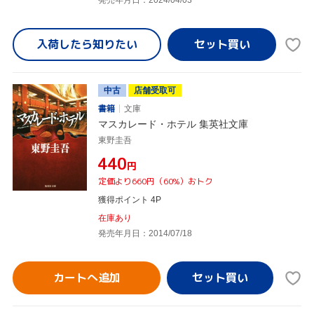
発売年月日：2024/04/03
入荷したら
知りたい
中古
店舗受取可
書籍
文庫
マスカレード・ホテル 集英社文庫
東野圭吾
¥440
円
定価より660円（60%）おトク
獲得ポイント 4P
在庫あり
発売年月日：2014/07/18
カートへ追加