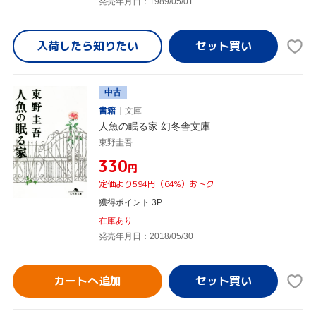
発売年月日：1989/05/01
入荷したら
知りたい
中古
書籍
文庫
人魚の眠る家 幻冬舎文庫
東野圭吾
¥330
円
定価より594円（64%）おトク
獲得ポイント 3P
在庫あり
発売年月日：2018/05/30
カートへ追加