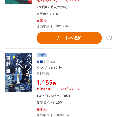
定価より330円（33%）おトク
770
円
(6/9時点の価格)
獲得ポイント 6P
在庫あり
発売年月日：2023/04/07
カートへ追加
中古
書籍
単行本
クスノキの女神
東野圭吾
¥1,155
円
定価より825円（41%）おトク
1,375
円
(7/9時点の価格)
獲得ポイント 10P
在庫あり
発売年月日：2024/05/23