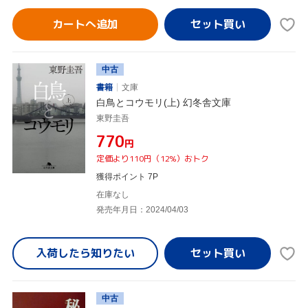
カートへ追加
中古
書籍
文庫
白鳥とコウモリ(上) 幻冬舎文庫
東野圭吾
¥770
円
定価より110円（12%）おトク
獲得ポイント 7P
在庫なし
発売年月日：2024/04/03
入荷したら
知りたい
中古