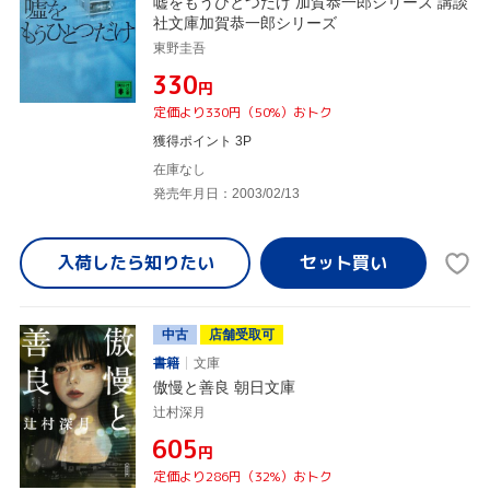
嘘をもうひとつだけ 加賀恭一郎シリーズ 講談
社文庫加賀恭一郎シリーズ
東野圭吾
¥330
円
定価より330円（50%）おトク
獲得ポイント 3P
在庫なし
発売年月日：2003/02/13
入荷したら
知りたい
中古
店舗受取可
書籍
文庫
傲慢と善良 朝日文庫
辻村深月
¥605
円
定価より286円（32%）おトク