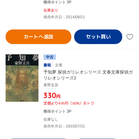
獲得ポイント 3P
在庫あり
発売年月日：2014/08/21
カートへ追加
中古
書籍
文庫
予知夢 探偵ガリレオシリーズ 文春文庫探偵ガ
リレオシリーズ2
東野圭吾
¥330
円
定価より495円（60%）おトク
獲得ポイント 3P
在庫なし
発売年月日：2003/07/31