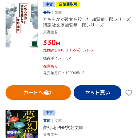
中古
店舗受取可
書籍
文庫
どちらかが彼女を殺した 加賀恭一郎シリーズ
講談社文庫加賀恭一郎シリーズ
東野圭吾
¥330
円
定価より418円（55%）おトク
獲得ポイント 3P
在庫あり
発売年月日：1999/05/13
カートへ追加
中古
書籍
文庫
夢幻花 PHP文芸文庫
東野圭吾