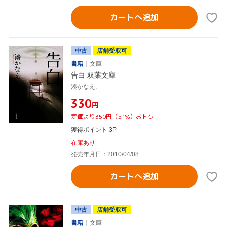
カートへ追加
中古
店舗受取可
書籍
文庫
告白 双葉文庫
湊かなえ,
¥330
円
定価より350円（51%）おトク
獲得ポイント 3P
在庫あり
発売年月日：2010/04/08
カートへ追加
中古
店舗受取可
書籍
文庫