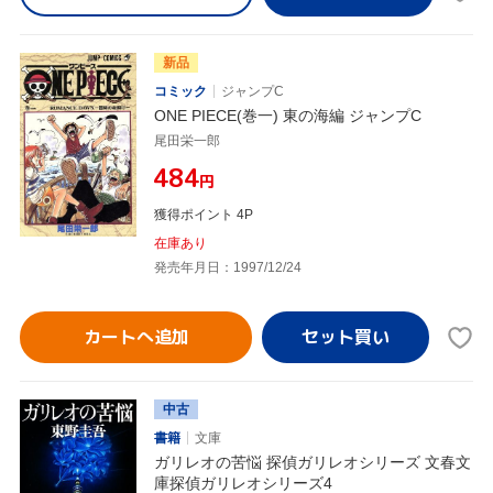
新品
コミック
ジャンプC
ONE PIECE(巻一) 東の海編 ジャンプC
尾田栄一郎
¥484
円
獲得ポイント 4P
在庫あり
発売年月日：1997/12/24
カートへ追加
中古
書籍
文庫
ガリレオの苦悩 探偵ガリレオシリーズ 文春文
庫探偵ガリレオシリーズ4