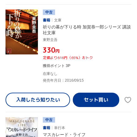
中古
書籍
文庫
祈りの幕が下りる時 加賀恭一郎シリーズ 講談
社文庫
東野圭吾
¥330
円
定価より616円（65%）おトク
獲得ポイント 3P
在庫なし
発売年月日：2016/09/15
入荷したら
知りたい
中古
書籍
単行本
マスカレード・ライフ