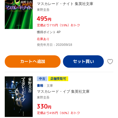
マスカレード・ナイト 集英社文庫
東野圭吾
¥495
円
定価より715円（59%）おトク
獲得ポイント 4P
在庫あり
発売年月日：2020/09/18
カートへ追加
中古
店舗受取可
書籍
文庫
マスカレード・イブ 集英社文庫
東野圭吾
¥330
円
定価より495円（60%）おトク