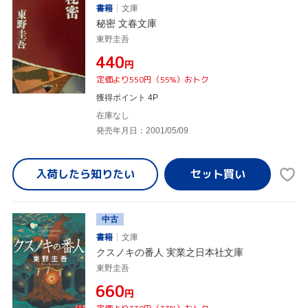
書籍
文庫
秘密 文春文庫
東野圭吾
¥440
円
定価より550円（55%）おトク
獲得ポイント 4P
在庫なし
発売年月日：2001/05/09
入荷したら
知りたい
中古
書籍
文庫
クスノキの番人 実業之日本社文庫
東野圭吾
¥660
円