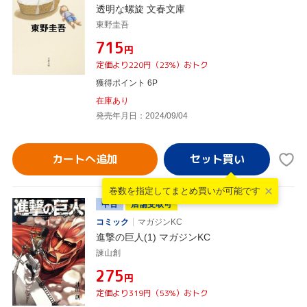
透明な螺旋 文春文庫
東野圭吾
¥715
円
定価より220円（23%）おトク
獲得ポイント 6P
在庫あり
発売年月日：2024/09/04
カートへ追加
巻数を指定して
まとめ買いが可能です
中古
店舗受取可
コミック
マガジンKC
進撃の巨人(1) マガジンKC
諫山創
¥275
円
定価より319円（53%）おトク