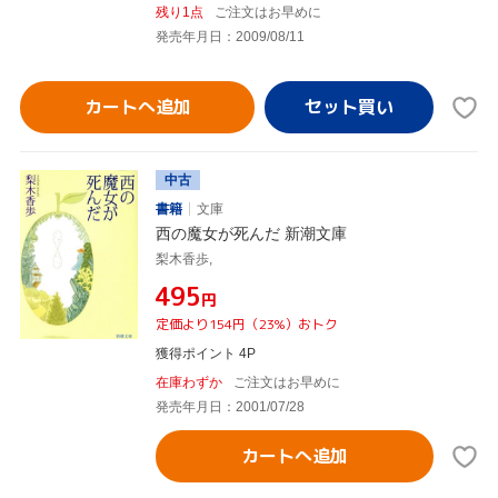
残り1点
ご注文はお早めに
発売年月日：2009/08/11
カートへ追加
中古
書籍
文庫
西の魔女が死んだ 新潮文庫
梨木香歩,
¥495
円
定価より154円（23%）おトク
獲得ポイント 4P
在庫わずか
ご注文はお早めに
発売年月日：2001/07/28
カートへ追加