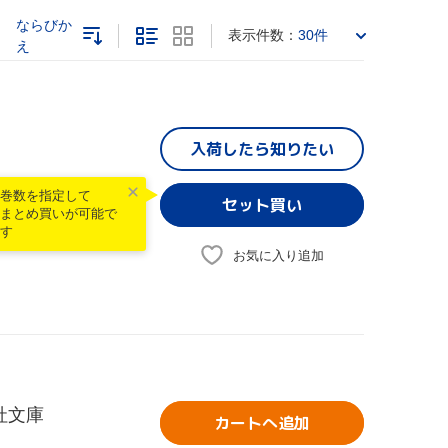
ならびか
表示件数：
30件
え
入荷したら
知りたい
巻数を指定して
まとめ買いが可能で
す
お気に入り追加
社文庫
カートへ追加