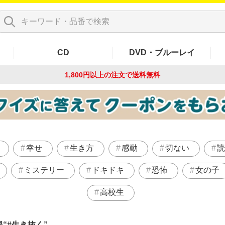
CD
DVD・ブルーレイ
1,800円以上の注文で
送料無料
幸せ
生き方
感動
切ない
読
ミステリー
ドキドキ
恐怖
女の子
高校生
果
#生き抜く