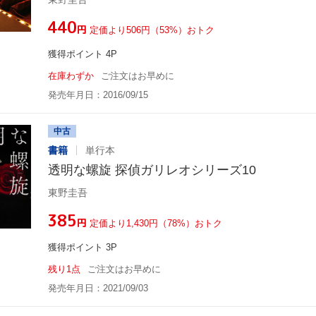
¥440
円
定価より506円（53%）おトク
獲得ポイント 4P
在庫わずか
ご注文はお早めに
発売年月日：2016/09/15
中古
書籍
単行本
透明な螺旋 探偵ガリレオシリーズ10
東野圭吾
¥385
円
定価より1,430円（78%）おトク
獲得ポイント 3P
残り1点
ご注文はお早めに
発売年月日：2021/09/03