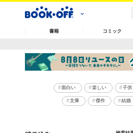
書籍
コミック
面白い
楽しい
子供
文庫
傑作
結婚
検索結