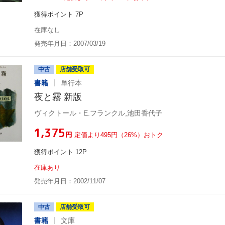
獲得ポイント 7P
在庫なし
発売年月日：2007/03/19
中古
店舗受取可
書籍
単行本
夜と霧 新版
ヴィクトール・E.フランクル,池田香代子
¥1,375
円
定価より495円（26%）おトク
獲得ポイント 12P
在庫あり
発売年月日：2002/11/07
中古
店舗受取可
書籍
文庫