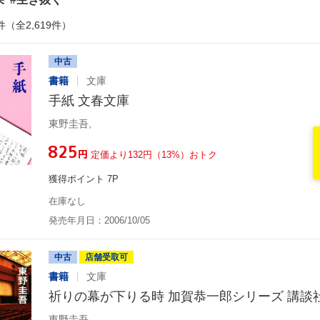
件（全2,619件）
中古
書籍
文庫
手紙 文春文庫
東野圭吾,
¥825
円
定価より132円（13%）おトク
獲得ポイント 7P
在庫なし
発売年月日：2006/10/05
中古
店舗受取可
書籍
文庫
祈りの幕が下りる時 加賀恭一郎シリーズ 講談
東野圭吾