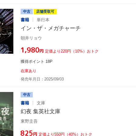
中古
店舗受取可
書籍
単行本
イン・ザ・メガチャーチ
朝井リョウ
¥1,980
円
定価より220円（10%）おトク
獲得ポイント 18P
在庫あり
発売年月日：2025/09/03
中古
書籍
文庫
幻夜 集英社文庫
東野圭吾
¥825
円
定価より550円（40%）おトク