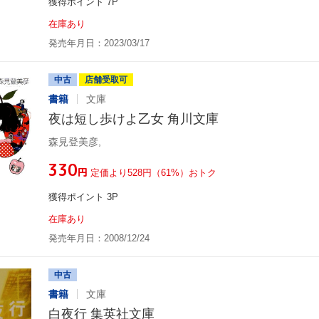
獲得ポイント 7P
在庫あり
発売年月日：2023/03/17
中古
店舗受取可
書籍
文庫
夜は短し歩けよ乙女 角川文庫
森見登美彦,
¥330
円
定価より528円（61%）おトク
獲得ポイント 3P
在庫あり
発売年月日：2008/12/24
中古
書籍
文庫
白夜行 集英社文庫