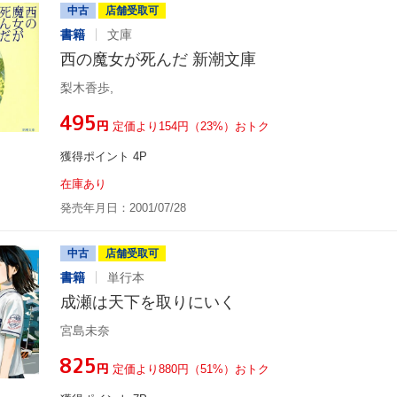
中古
店舗受取可
書籍
文庫
西の魔女が死んだ 新潮文庫
梨木香歩,
¥495
円
定価より154円（23%）おトク
獲得ポイント 4P
在庫あり
発売年月日：2001/07/28
中古
店舗受取可
書籍
単行本
成瀬は天下を取りにいく
宮島未奈
¥825
円
定価より880円（51%）おトク