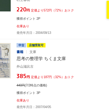
¥220
円
定価より572円（72%）おトク
獲得ポイント 2P
在庫あり
発売年月日：2004/09/13
中古
店舗受取可
書籍
文庫
思考の整理学 ちくま文庫
外山滋比古
¥385
円
定価より187円（32%）おトク
440
円
(7/2時点の価格)
獲得ポイント 3P
在庫あり
発売年月日：2007/04/05