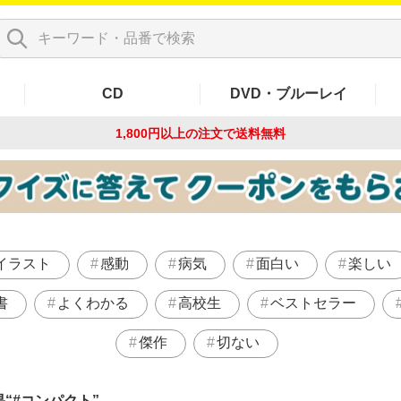
CD
DVD・ブルーレイ
1,800円以上の注文で
送料無料
イラスト
感動
病気
面白い
楽しい
書
よくわかる
高校生
ベストセラー
傑作
切ない
果
#コンパクト