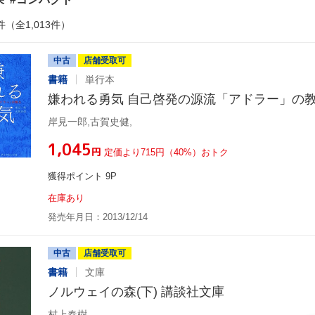
件（全1,013件）
中古
店舗受取可
書籍
単行本
嫌われる勇気 自己啓発の源流「アドラー」の
岸見一郎,古賀史健,
¥1,045
円
定価より715円（40%）おトク
獲得ポイント 9P
在庫あり
発売年月日：2013/12/14
中古
店舗受取可
書籍
文庫
ノルウェイの森(下) 講談社文庫
村上春樹