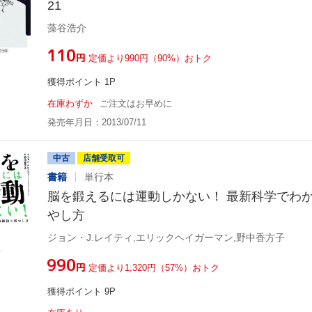
21
藻谷浩介
¥110
円
定価より990円（90%）おトク
獲得ポイント 1P
在庫わずか
ご注文はお早めに
発売年月日：2013/07/11
中古
店舗受取可
書籍
単行本
脳を鍛えるには運動しかない！ 最新科学でわ
やし方
ジョン・J.レイティ,エリックヘイガーマン,野中香方子
¥990
円
定価より1,320円（57%）おトク
獲得ポイント 9P