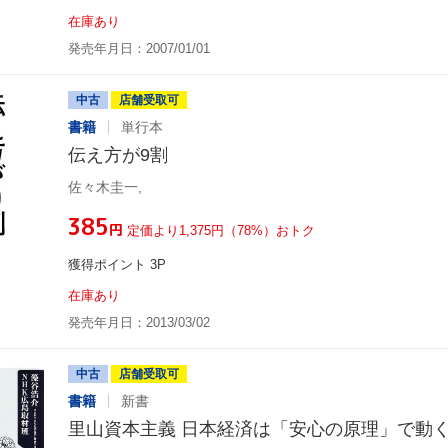
在庫あり
発売年月日：2007/01/01
中古
店舗受取可
書籍
単行本
伝え方が9割
佐々木圭一,
¥385
円
定価より1,375円（78%）おトク
獲得ポイント 3P
在庫あり
発売年月日：2013/03/02
中古
店舗受取可
書籍
新書
里山資本主義 日本経済は「安心の原理」で動く 