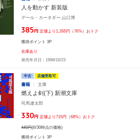
人を動かす 新装版
デール・カーネギー,山口博
¥385
円
定価より1,265円（76%）おトク
獲得ポイント 3P
在庫あり
発売年月日：1999/10/23
中古
店舗受取可
書籍
文庫
燃えよ剣(下) 新潮文庫
司馬遼太郎
¥330
円
定価より715円（68%）おトク
440
円
(6/30時点の価格)
獲得ポイント 3P