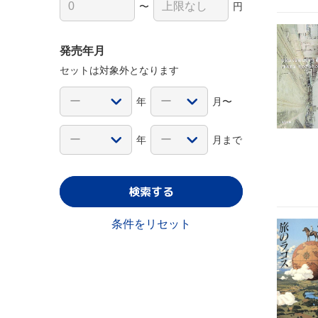
〜
円
発売年月
セットは対象外となります
年
月〜
年
月まで
検索する
条件をリセット