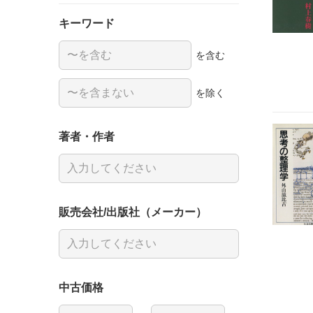
キーワード
を含む
を除く
著者・作者
販売会社/出版社（メーカー）
中古価格