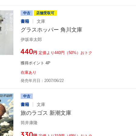
中古
店舗受取可
書籍
文庫
グラスホッパー 角川文庫
伊坂幸太郎
¥440
円
定価より440円（50%）おトク
獲得ポイント 4P
在庫あり
発売年月日：2007/06/22
中古
書籍
文庫
旅のラゴス 新潮文庫
筒井康隆
¥330
円
定価より319円（49%）おトク