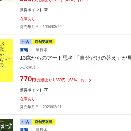
獲得ポイント 3P
在庫あり
発売年月日：1994/03/29
中古
店舗受取可
書籍
単行本
13歳からのアート思考 「自分だけの答え」が
末永幸歩
¥770
円
定価より1,650円（68%）おトク
獲得ポイント 7P
在庫あり
発売年月日：2020/02/21
中古
店舗受取可
書籍
単行本