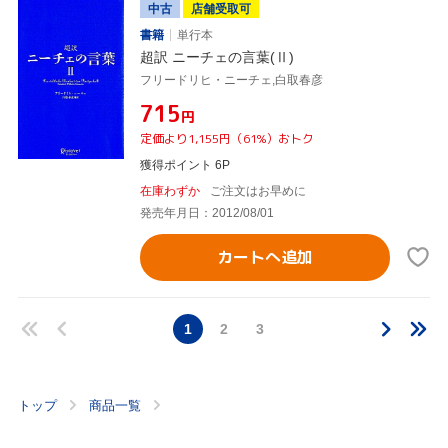
中古
店舗受取可
書籍
単行本
超訳 ニーチェの言葉(Ⅱ)
フリードリヒ・ニーチェ,白取春彦
¥715
円
定価より1,155円（61%）おトク
獲得ポイント 6P
在庫わずか
ご注文はお早めに
発売年月日：2012/08/01
カートへ追加
1
2
3
トップ
商品一覧