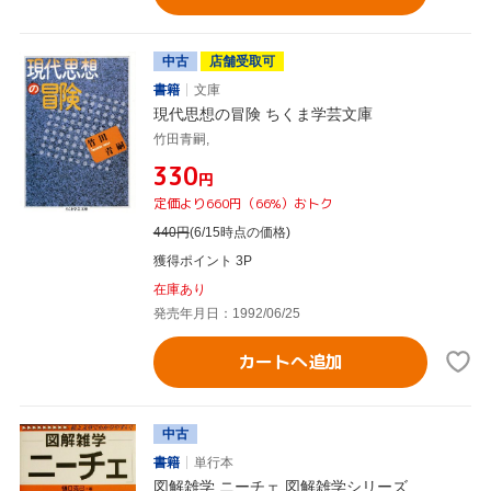
中古
店舗受取可
書籍
文庫
現代思想の冒険 ちくま学芸文庫
竹田青嗣,
¥330
円
定価より660円（66%）おトク
440
円
(6/15時点の価格)
獲得ポイント 3P
在庫あり
発売年月日：1992/06/25
カートへ追加
中古
書籍
単行本
図解雑学 ニーチェ 図解雑学シリーズ