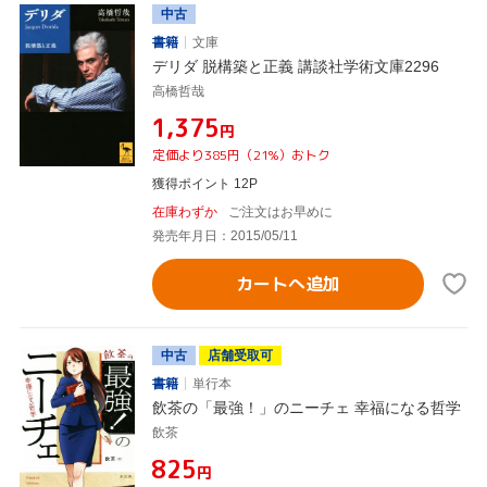
中古
書籍
文庫
デリダ 脱構築と正義 講談社学術文庫2296
高橋哲哉
¥1,375
円
定価より385円（21%）おトク
獲得ポイント 12P
在庫わずか
ご注文はお早めに
発売年月日：2015/05/11
カートへ追加
中古
店舗受取可
書籍
単行本
飲茶の「最強！」のニーチェ 幸福になる哲学
飲茶
¥825
円