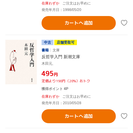
在庫わずか
ご注文はお早めに
発売年月日：1998/05/20
カートへ追加
中古
店舗受取可
書籍
文庫
反哲学入門 新潮文庫
木田元,
¥495
円
定価より198円（28%）おトク
獲得ポイント 4P
在庫わずか
ご注文はお早めに
発売年月日：2010/05/28
カートへ追加