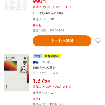
¥990
円
定価より990円（50%）おトク
1,155
円
(7/6時点の価格)
獲得ポイント 9P
在庫あり
発売年月日：2015/02/01
カートへ追加
中古
店舗受取可
書籍
単行本
自由からの逃走
エーリッヒ・フロム
¥1,375
円
定価より495円（26%）おトク
獲得ポイント 12P
在庫あり
発売年月日：1951/12/30