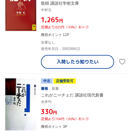
龍樹 講談社学術文庫
中村元
¥1,265
円
定価より825円（39%）おトク
獲得ポイント 11P
在庫なし
発売年月日：2002/06/12
入荷したら
知りたい
中古
店舗受取可
書籍
新書
これがニーチェだ 講談社現代新書
永井均
¥330
円
定価より704円（68%）おトク
獲得ポイント 3P