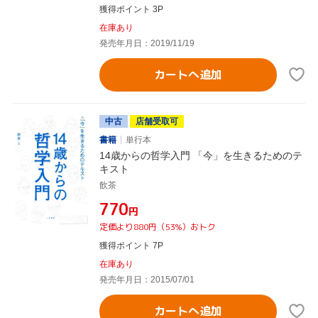
獲得ポイント 3P
在庫あり
発売年月日：2019/11/19
カートへ追加
中古
店舗受取可
書籍
単行本
14歳からの哲学入門 「今」を生きるためのテ
キスト
飲茶
¥770
円
定価より880円（53%）おトク
獲得ポイント 7P
在庫あり
発売年月日：2015/07/01
カートへ追加