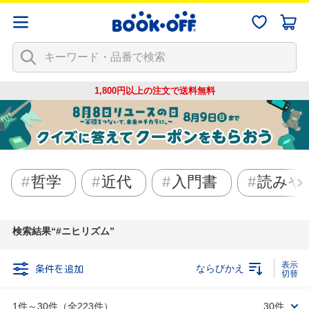
1,800円以上の注文で
送料無料
哲学
近代
入門書
読みや
検索結果
#ニヒリズム
条件を追加
ならびかえ
1件～30件（全223件）
30件