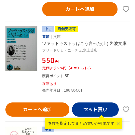
カートへ追加
中古
店舗受取可
書籍
文庫
ツァラトゥストラはこう言った(上) 岩波文庫
フリードリヒ・ニーチェ,氷上英広
¥550
円
定価より374円（40%）おトク
獲得ポイント 5P
在庫あり
発売年月日：1967/04/01
カートへ追加
巻数を指定して
まとめ買いが可能です
中古