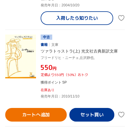
発売年月日：2004/10/20
入荷したら
知りたい
中古
書籍
文庫
ツァラトゥストラ(上) 光文社古典新訳文庫
フリードリヒ・ニーチェ,丘沢静也,
¥550
円
定価より550円（50%）おトク
獲得ポイント 5P
在庫あり
発売年月日：2010/11/10
カートへ追加