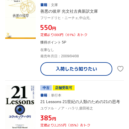
書籍
文庫
善悪の彼岸 光文社古典新訳文庫
フリードリヒ・ニーチェ,中山元,
¥550
円
定価より880円（61%）おトク
獲得ポイント 5P
在庫なし
発売年月日：2009/04/08
入荷したら
知りたい
中古
店舗受取可
書籍
単行本
21 Lessons 21世紀の人類のための21の思考
ユヴァル・ノア・ハラリ,柴田裕之
¥385
円
定価より2,255円（85%）おトク