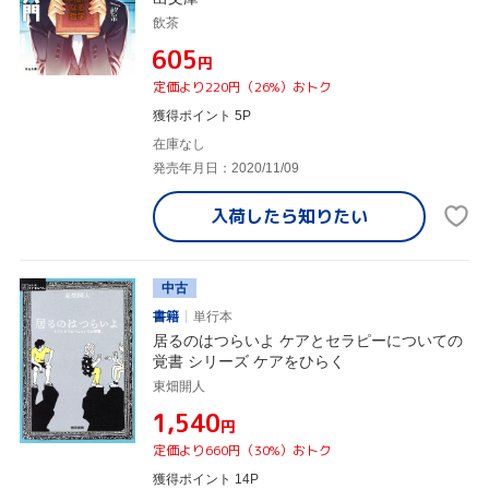
飲茶
¥605
円
定価より220円（26%）おトク
獲得ポイント 5P
在庫なし
発売年月日：2020/11/09
入荷したら
知りたい
中古
書籍
単行本
居るのはつらいよ ケアとセラピーについての
覚書 シリーズ ケアをひらく
東畑開人
¥1,540
円
定価より660円（30%）おトク
獲得ポイント 14P