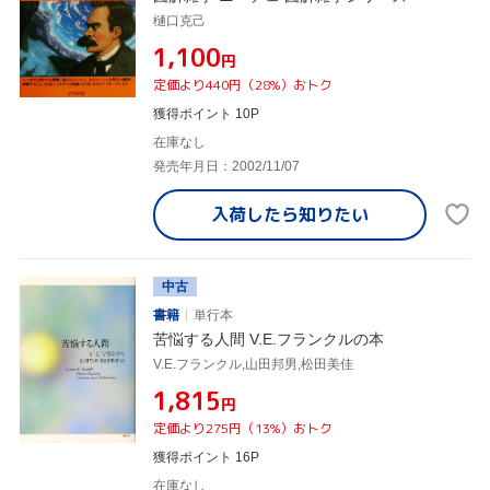
樋口克己
¥1,100
円
定価より440円（28%）おトク
獲得ポイント 10P
在庫なし
発売年月日：2002/11/07
入荷したら
知りたい
中古
書籍
単行本
苦悩する人間 V.E.フランクルの本
V.E.フランクル,山田邦男,松田美佳
¥1,815
円
定価より275円（13%）おトク
獲得ポイント 16P
在庫なし