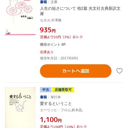
書籍
文庫
人生の短さについて 他2篇 光文社古典新訳文
庫
セネカ,中澤務
¥935
円
定価より55円（5%）おトク
獲得ポイント 8P
在庫あり
発売年月日：2017/03/01
カートへ追加
中古
店舗受取可
書籍
単行本
愛するということ
エーリッヒ・フロム,鈴木晶,
¥1,100
円
定価より288円（20%）おトク