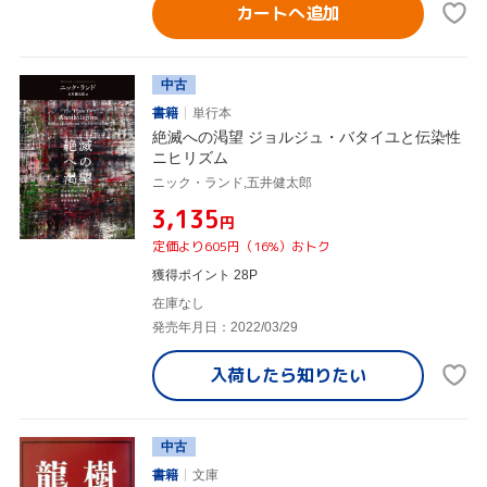
カートへ追加
中古
書籍
単行本
絶滅への渇望 ジョルジュ・バタイユと伝染性
ニヒリズム
ニック・ランド,五井健太郎
¥3,135
円
定価より605円（16%）おトク
獲得ポイント 28P
在庫なし
発売年月日：2022/03/29
入荷したら
知りたい
中古
書籍
文庫