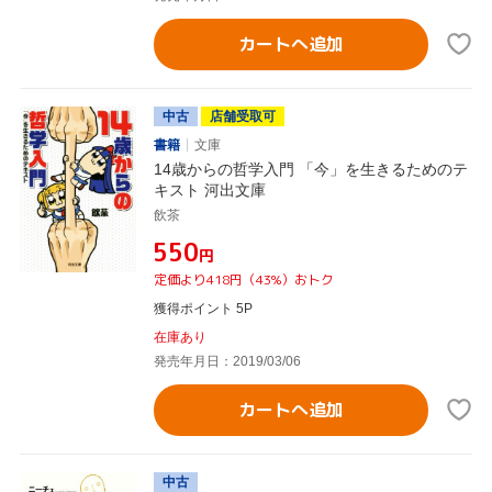
カートへ追加
中古
店舗受取可
書籍
文庫
14歳からの哲学入門 「今」を生きるためのテ
キスト 河出文庫
飲茶
¥550
円
定価より418円（43%）おトク
獲得ポイント 5P
在庫あり
発売年月日：2019/03/06
カートへ追加
中古