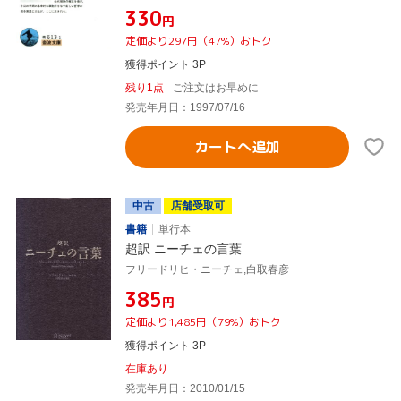
¥330
円
定価より297円（47%）おトク
獲得ポイント 3P
残り1点
ご注文はお早めに
発売年月日：1997/07/16
カートへ追加
中古
店舗受取可
書籍
単行本
超訳 ニーチェの言葉
フリードリヒ・ニーチェ,白取春彦
¥385
円
定価より1,485円（79%）おトク
獲得ポイント 3P
在庫あり
発売年月日：2010/01/15