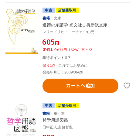
中古
店舗受取可
書籍
文庫
道徳の系譜学 光文社古典新訳文庫
フリードリヒ・ニーチェ,中山元,
¥605
円
定価より671円（52%）おトク
獲得ポイント 5P
残り1点
ご注文はお早めに
発売年月日：2009/06/20
カートへ追加
中古
店舗受取可
書籍
単行本
哲学用語図鑑
田中正人,斎藤哲也