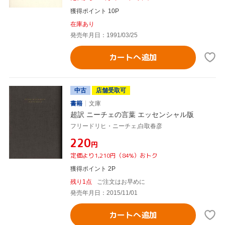
獲得ポイント 10P
在庫あり
発売年月日：1991/03/25
カートへ追加
中古
店舗受取可
書籍
文庫
超訳 ニーチェの言葉 エッセンシャル版
フリードリヒ・ニーチェ,白取春彦
¥220
円
定価より1,210円（84%）おトク
獲得ポイント 2P
残り1点
ご注文はお早めに
発売年月日：2015/11/01
カートへ追加