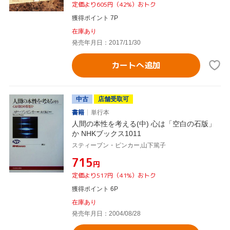
定価より605円（42%）おトク
獲得ポイント 7P
在庫あり
発売年月日：2017/11/30
カートへ追加
中古
店舗受取可
書籍
単行本
人間の本性を考える(中) 心は「空白の石版」
か NHKブックス1011
スティーブン・ピンカー,山下篤子
¥715
円
定価より517円（41%）おトク
獲得ポイント 6P
在庫あり
発売年月日：2004/08/28