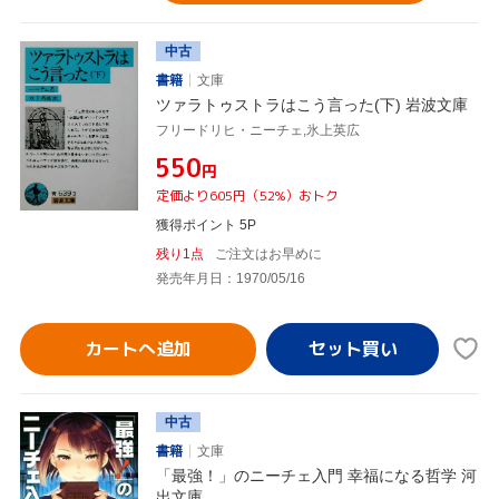
中古
書籍
文庫
ツァラトゥストラはこう言った(下) 岩波文庫
フリードリヒ・ニーチェ,氷上英広
¥550
円
定価より605円（52%）おトク
獲得ポイント 5P
残り1点
ご注文はお早めに
発売年月日：1970/05/16
カートへ追加
中古
書籍
文庫
「最強！」のニーチェ入門 幸福になる哲学 河
出文庫