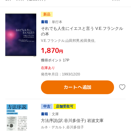
新品
書籍
単行本
それでも人生にイエスと言う V.E.フランクル
の本
V.E.フランクル,山田邦男,松田美佳,
¥1,870
円
獲得ポイント 17P
在庫あり
発売年月日：1993/12/20
カートへ追加
中古
店舗受取可
書籍
文庫
方法序説(訳:谷川多佳子) 岩波文庫
ルネ・デカルト,谷川多佳子