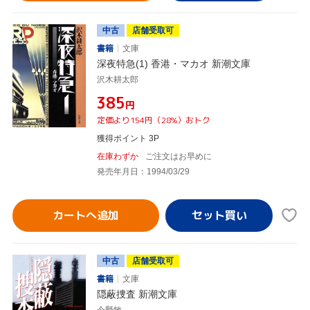
中古
店舗受取可
書籍
文庫
深夜特急(1) 香港・マカオ 新潮文庫
沢木耕太郎
¥385
円
定価より154円（28%）おトク
獲得ポイント 3P
在庫わずか
ご注文はお早めに
発売年月日：1994/03/29
カートへ追加
中古
店舗受取可
書籍
文庫
隠蔽捜査 新潮文庫
今野敏,