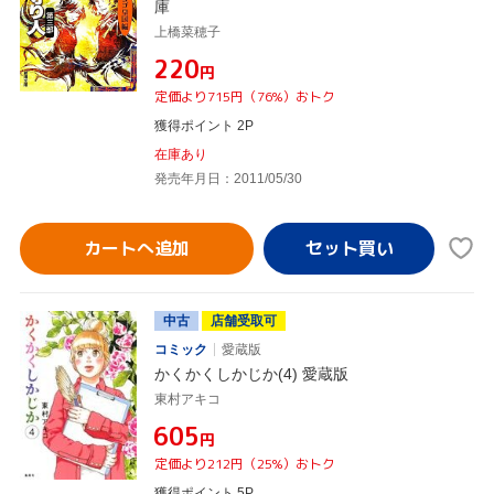
庫
上橋菜穂子
¥220
円
定価より715円（76%）おトク
獲得ポイント 2P
在庫あり
発売年月日：2011/05/30
カートへ追加
中古
店舗受取可
コミック
愛蔵版
かくかくしかじか(4) 愛蔵版
東村アキコ
¥605
円
定価より212円（25%）おトク
獲得ポイント 5P