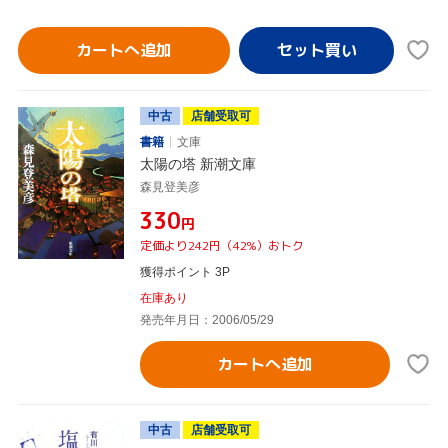
カートへ追加
中古
店舗受取可
書籍
文庫
太陽の塔 新潮文庫
森見登美彦
¥330
円
定価より242円（42%）おトク
獲得ポイント 3P
在庫あり
発売年月日：2006/05/29
カートへ追加
中古
店舗受取可