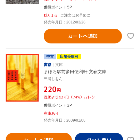
獲得ポイント 5P
残り1点
ご注文はお早めに
発売年月日：2012/03/28
カートへ追加
中古
店舗受取可
書籍
文庫
まほろ駅前多田便利軒 文春文庫
三浦しをん,
¥220
円
定価より627円（74%）おトク
獲得ポイント 2P
在庫あり
発売年月日：2009/01/08
カートへ追加