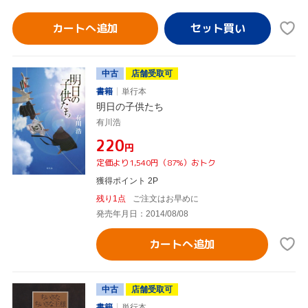
カートへ追加
中古
店舗受取可
書籍
単行本
明日の子供たち
有川浩
¥220
円
定価より1,540円（87%）おトク
獲得ポイント 2P
残り1点
ご注文はお早めに
発売年月日：2014/08/08
カートへ追加
中古
店舗受取可
書籍
単行本