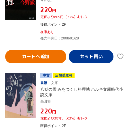
¥220
円
定価より605円（73%）おトク
獲得ポイント 2P
在庫あり
発売年月日：2008/01/28
カートへ追加
中古
店舗受取可
書籍
文庫
八朔の雪 みをつくし料理帖 ハルキ文庫時代小
説文庫
髙田郁
¥220
円
定価より387円（63%）おトク
獲得ポイント 2P