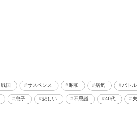
戦国
サスペンス
昭和
病気
バトル
息子
悲しい
不思議
40代