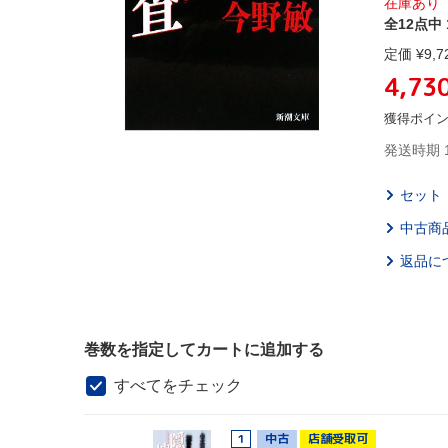
在庫あり
全12点中 
定価 ¥
9,7
4,73
獲得ポイ
発送時期 
セット
中古商
返品に
巻数を指定してカートに追加する
すべてをチェック
1
中古
店舗受取可