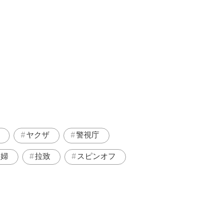
ヤクザ
警視庁
夫婦
拉致
スピンオフ