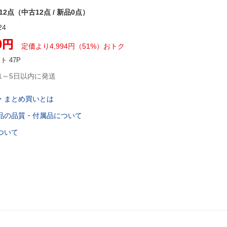
12点（中古12点 / 新品0点）
24
0
円
定価より
4,994
円
（
51
%）
おトク
ント
47
P
1～5日以内に発送
・まとめ買いとは
品の品質・付属品について
ついて