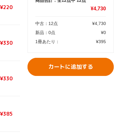
商品合計：全12点中
12
点
¥220
¥
4,730
中古：
12
点
¥
4,730
新品：
0
点
¥
0
1冊あたり：
¥
395
¥330
カートに追加する
¥330
¥385