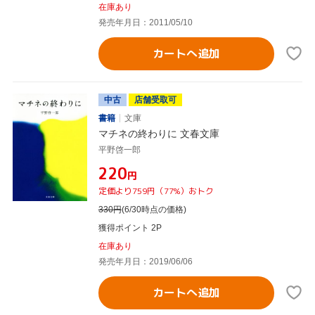
在庫あり
発売年月日：2011/05/10
カートへ追加
中古
店舗受取可
書籍
文庫
マチネの終わりに 文春文庫
平野啓一郎
¥220
円
定価より759円（77%）おトク
330
円
(6/30時点の価格)
獲得ポイント 2P
在庫あり
発売年月日：2019/06/06
カートへ追加