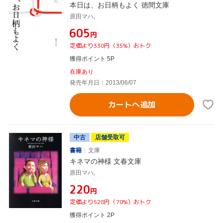
本日は、お日柄もよく 徳間文庫
原田マハ,
¥605
円
定価より330円（35%）おトク
獲得ポイント 5P
在庫あり
発売年月日：2013/06/07
カートへ追加
中古
店舗受取可
書籍
文庫
キネマの神様 文春文庫
原田マハ,
¥220
円
定価より528円（70%）おトク
獲得ポイント 2P