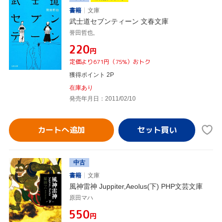
書籍
文庫
武士道セブンティーン 文春文庫
誉田哲也,
¥220
円
定価より671円（75%）おトク
獲得ポイント 2P
在庫あり
発売年月日：2011/02/10
カートへ追加
中古
書籍
文庫
風神雷神 Juppiter,Aeolus(下) PHP文芸文庫
原田マハ
¥550
円