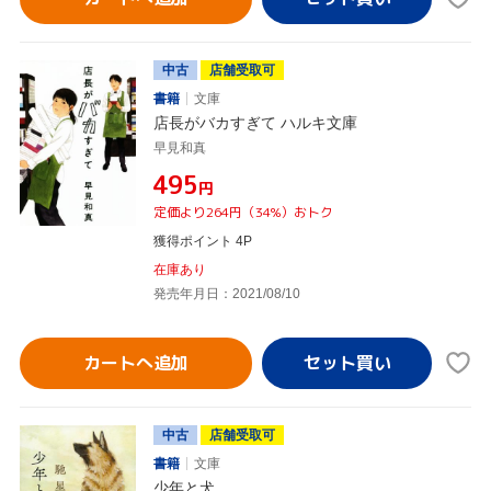
中古
店舗受取可
書籍
文庫
店長がバカすぎて ハルキ文庫
早見和真
¥495
円
定価より264円（34%）おトク
獲得ポイント 4P
在庫あり
発売年月日：2021/08/10
カートへ追加
中古
店舗受取可
書籍
文庫
少年と犬