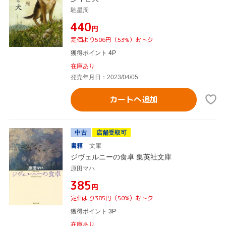
馳星周
¥440
円
定価より506円（53%）おトク
獲得ポイント 4P
在庫あり
発売年月日：2023/04/05
カートへ追加
中古
店舗受取可
書籍
文庫
ジヴェルニーの食卓 集英社文庫
原田マハ
¥385
円
定価より385円（50%）おトク
獲得ポイント 3P
在庫あり