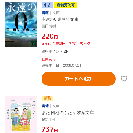
中古
店舗受取可
書籍
文庫
永遠の0 講談社文庫
百田尚樹
¥220
円
定価より858円（79%）おトク
獲得ポイント 2P
在庫あり
発売年月日：2009/07/14
カートへ追加
新品
書籍
文庫
また 団地のふたり 双葉文庫
藤野千夜
¥737
円