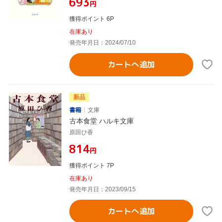
¥693
円
獲得ポイント 6P
在庫あり
発売年月日：2024/07/10
カートへ追加
新品
書籍
文庫
古本食堂 ハルキ文庫
原田ひ香
¥814
円
獲得ポイント 7P
在庫あり
発売年月日：2023/09/15
カートへ追加