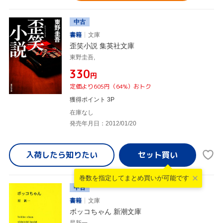
中古
書籍
文庫
歪笑小説 集英社文庫
東野圭吾,
¥330
円
定価より605円（64%）おトク
獲得ポイント 3P
在庫なし
発売年月日：2012/01/20
入荷したら
知りたい
巻数を指定して
まとめ買いが可能です
中古
書籍
文庫
ボッコちゃん 新潮文庫
星新一