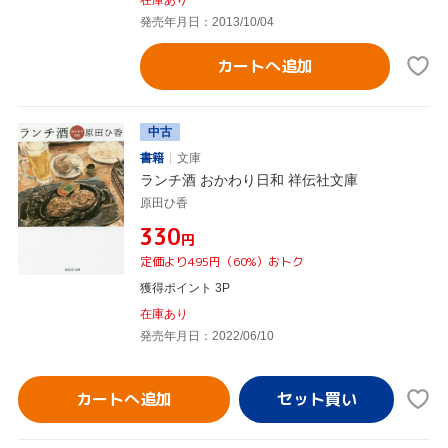
発売年月日：2013/10/04
カートへ追加
中古
書籍
文庫
ランチ酒 おかわり日和 祥伝社文庫
原田ひ香
¥330
円
定価より495円（60%）おトク
獲得ポイント 3P
在庫あり
発売年月日：2022/06/10
カートへ追加