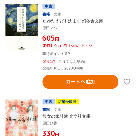
中古
書籍
文庫
たゆたえども沈まず 幻冬舎文庫
原田マハ
¥605
円
定価より319円（34%）おトク
獲得ポイント 5P
残り1点
ご注文はお早めに
発売年月日：2020/04/08
カートへ追加
中古
店舗受取可
書籍
文庫
彼女の家計簿 光文社文庫
原田ひ香
¥330
円