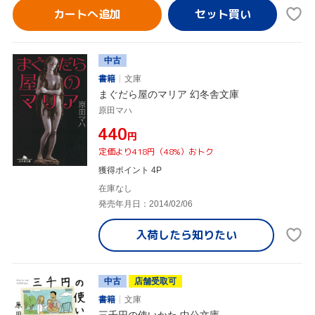
カートへ追加
中古
書籍
文庫
まぐだら屋のマリア 幻冬舎文庫
原田マハ
¥440
円
定価より418円（48%）おトク
獲得ポイント 4P
在庫なし
発売年月日：2014/02/06
入荷したら
知りたい
中古
店舗受取可
書籍
文庫
三千円の使いかた 中公文庫