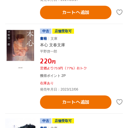
カートへ追加
中古
店舗受取可
書籍
文庫
本心 文春文庫
平野啓一郎
¥220
円
定価より759円（77%）おトク
獲得ポイント 2P
在庫あり
発売年月日：2023/12/06
カートへ追加
中古
店舗受取可