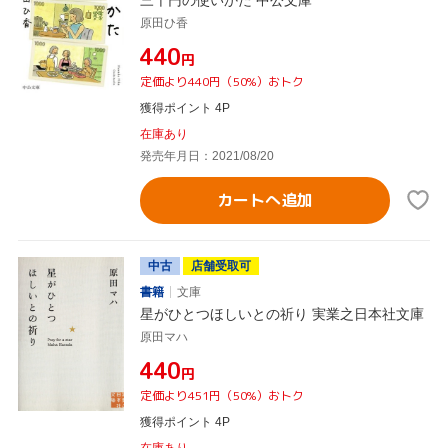
原田ひ香
¥440
円
定価より440円（50%）おトク
獲得ポイント 4P
在庫あり
発売年月日：2021/08/20
カートへ追加
中古
店舗受取可
書籍
文庫
星がひとつほしいとの祈り 実業之日本社文庫
原田マハ
¥440
円
定価より451円（50%）おトク
獲得ポイント 4P
在庫あり