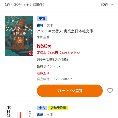
1件～30件（全2,338件）
30件
中古
書籍
文庫
クスノキの番人 実業之日本社文庫
東野圭吾
¥660
円
定価より330円（33%）おトク
770
円
(6/9時点の価格)
獲得ポイント 6P
在庫あり
発売年月日：2023/04/07
カートへ追加
中古
店舗受取可
書籍
文庫