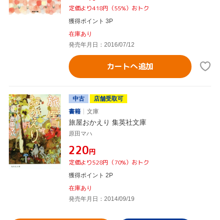
定価より418円（55%）おトク
獲得ポイント 3P
在庫あり
発売年月日：2016/07/12
カートへ追加
中古
店舗受取可
書籍
文庫
旅屋おかえり 集英社文庫
原田マハ
¥220
円
定価より528円（70%）おトク
獲得ポイント 2P
在庫あり
発売年月日：2014/09/19