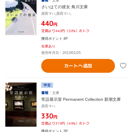
書籍
文庫
さいはての彼女 角川文庫
原田マハ,原田マハ,
¥440
円
定価より440円（50%）おトク
獲得ポイント 4P
在庫あり
発売年月日：2013/01/25
カートへ追加
中古
書籍
文庫
常設展示室 Permanent Collection 新潮文庫
原田マハ
¥330
円
定価より319円（49%）おトク
獲得ポイント 3P