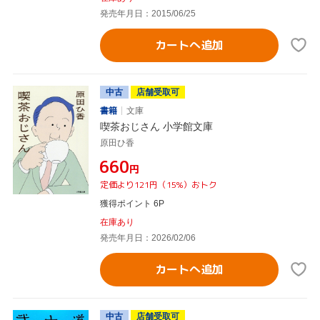
発売年月日：2015/06/25
カートへ追加
中古
店舗受取可
書籍
文庫
喫茶おじさん 小学館文庫
原田ひ香
¥660
円
定価より121円（15%）おトク
獲得ポイント 6P
在庫あり
発売年月日：2026/02/06
カートへ追加
中古
店舗受取可