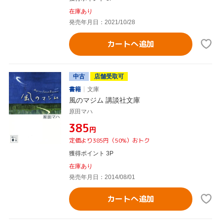
在庫あり
発売年月日：2021/10/28
カートへ追加
中古
店舗受取可
書籍
文庫
風のマジム 講談社文庫
原田マハ
¥385
円
定価より385円（50%）おトク
獲得ポイント 3P
在庫あり
発売年月日：2014/08/01
カートへ追加