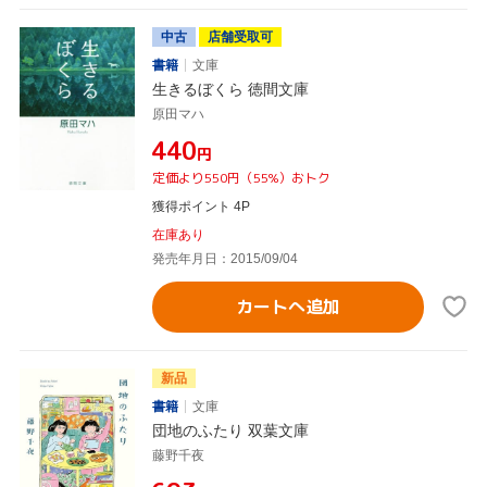
中古
店舗受取可
書籍
文庫
生きるぼくら 徳間文庫
原田マハ
¥440
円
定価より550円（55%）おトク
獲得ポイント 4P
在庫あり
発売年月日：2015/09/04
カートへ追加
新品
書籍
文庫
団地のふたり 双葉文庫
藤野千夜