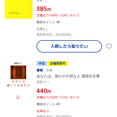
¥385
円
定価より396円（50%）おトク
獲得ポイント 3P
在庫なし
発売年月日：2012/02/01
入荷したら
知りたい
中古
店舗受取可
書籍
文庫
あなたは、誰かの大切な人 講談社文庫
原田マハ
¥440
円
定価より264円（37%）おトク
獲得ポイント 4P
在庫あり
発売年月日：2017/05/17