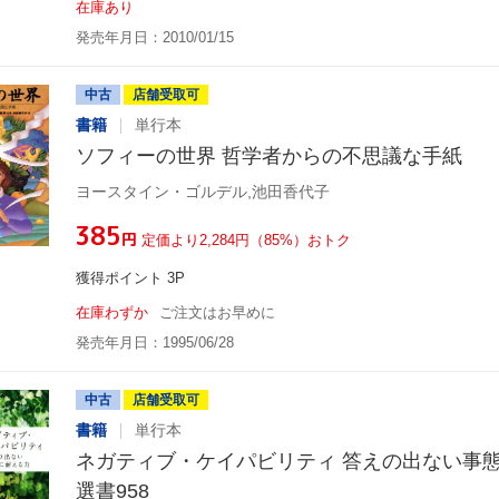
在庫あり
発売年月日：2010/01/15
中古
店舗受取可
書籍
単行本
ソフィーの世界 哲学者からの不思議な手紙
ヨースタイン・ゴルデル,池田香代子
¥385
円
定価より2,284円（85%）おトク
獲得ポイント 3P
在庫わずか
ご注文はお早めに
発売年月日：1995/06/28
中古
店舗受取可
書籍
単行本
ネガティブ・ケイパビリティ 答えの出ない事態
選書958