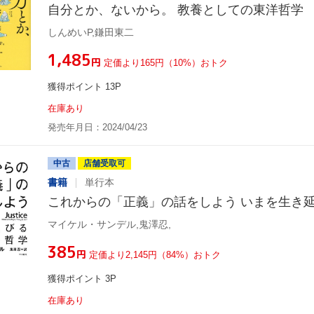
自分とか、ないから。 教養としての東洋哲学
しんめいP,鎌田東二
¥1,485
円
定価より165円（10%）おトク
獲得ポイント 13P
在庫あり
発売年月日：2024/04/23
中古
店舗受取可
書籍
単行本
これからの「正義」の話をしよう いまを生き
マイケル・サンデル,鬼澤忍,
¥385
円
定価より2,145円（84%）おトク
獲得ポイント 3P
在庫あり