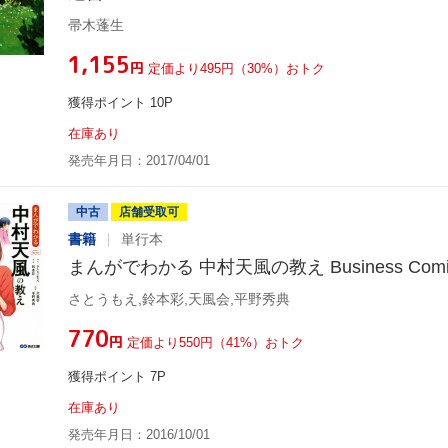
帚木蓬生
¥1,155
円
定価より495円（30%）おトク
獲得ポイント 10P
在庫あり
発売年月日：2017/04/01
中古
店舗受取可
書籍
単行本
まんがでわかる 中村天風の教え Business Comic 
さとうもえ,鈴本彩,天風会,平野秀典
¥770
円
定価より550円（41%）おトク
獲得ポイント 7P
在庫あり
発売年月日：2016/10/01