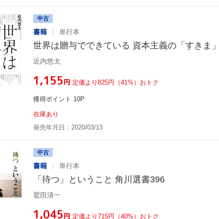
中古
書籍
単行本
世界は贈与でできている 資本主義の「すきま
近内悠太
¥1,155
円
定価より825円（41%）おトク
獲得ポイント 10P
在庫あり
発売年月日：2020/03/13
中古
書籍
単行本
「待つ」ということ 角川選書396
鷲田清一
¥1,045
円
定価より715円（40%）おトク