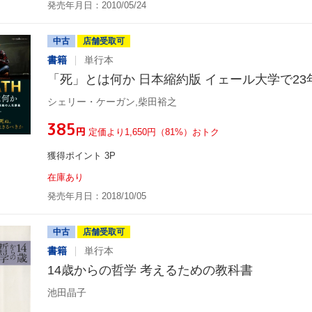
発売年月日：2010/05/24
中古
店舗受取可
書籍
単行本
「死」とは何か 日本縮約版 イェール大学で2
シェリー・ケーガン,柴田裕之
¥385
円
定価より1,650円（81%）おトク
獲得ポイント 3P
在庫あり
発売年月日：2018/10/05
中古
店舗受取可
書籍
単行本
14歳からの哲学 考えるための教科書
池田晶子