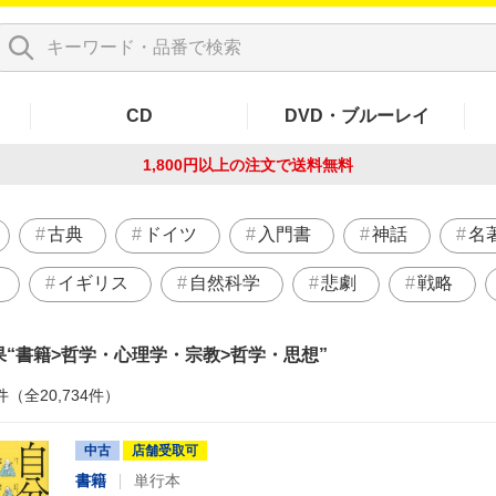
CD
DVD・ブルーレイ
1,800円以上の注文で
送料無料
古典
ドイツ
入門書
神話
名
イギリス
自然科学
悲劇
戦略
果
書籍>哲学・心理学・宗教>哲学・思想
件（全20,734件）
中古
店舗受取可
書籍
単行本