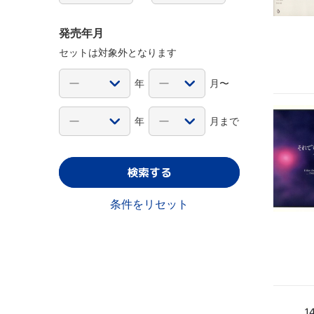
発売年月
セットは対象外となります
年
月〜
年
月まで
検索する
条件をリセット