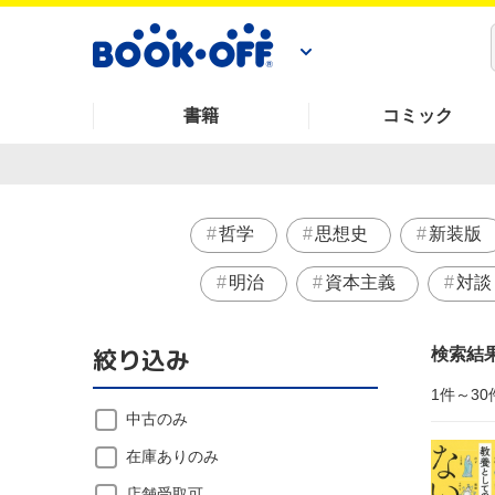
書籍
コミック
哲学
思想史
新装版
明治
資本主義
対談
絞り込み
検索結
1件～30
中古のみ
在庫ありのみ
店舗受取可