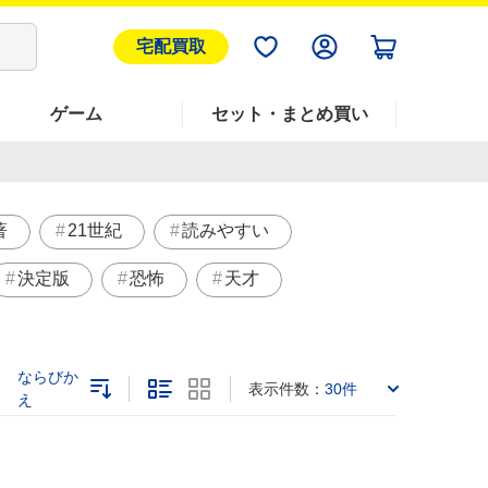
宅配買取
ゲーム
セット・まとめ買い
著
21世紀
読みやすい
決定版
恐怖
天才
ならびか
表示件数：
30件
え