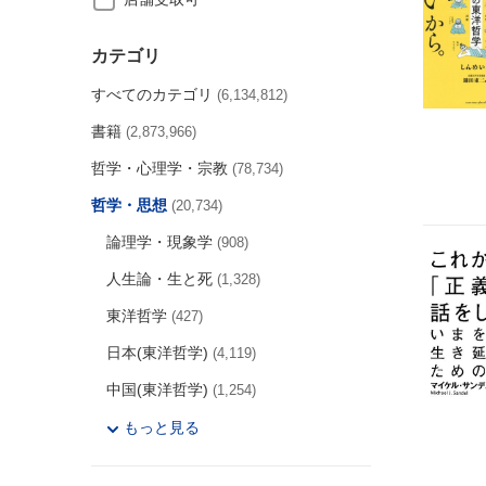
カテゴリ
すべてのカテゴリ
(6,134,812)
書籍
(2,873,966)
哲学・心理学・宗教
(78,734)
哲学・思想
(20,734)
論理学・現象学
(908)
人生論・生と死
(1,328)
東洋哲学
(427)
日本(東洋哲学)
(4,119)
中国(東洋哲学)
(1,254)
もっと見る