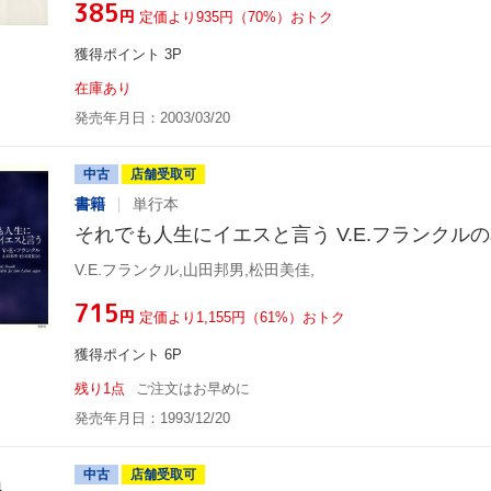
¥385
円
定価より935円（70%）おトク
獲得ポイント 3P
在庫あり
発売年月日：2003/03/20
中古
店舗受取可
書籍
単行本
それでも人生にイエスと言う V.E.フランクル
V.E.フランクル,山田邦男,松田美佳,
¥715
円
定価より1,155円（61%）おトク
獲得ポイント 6P
残り1点
ご注文はお早めに
発売年月日：1993/12/20
中古
店舗受取可