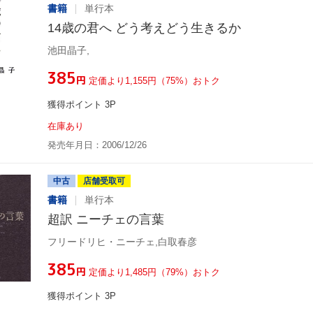
書籍
単行本
14歳の君へ どう考えどう生きるか
池田晶子,
¥385
円
定価より1,155円（75%）おトク
獲得ポイント 3P
在庫あり
発売年月日：2006/12/26
中古
店舗受取可
書籍
単行本
超訳 ニーチェの言葉
フリードリヒ・ニーチェ,白取春彦
¥385
円
定価より1,485円（79%）おトク
獲得ポイント 3P