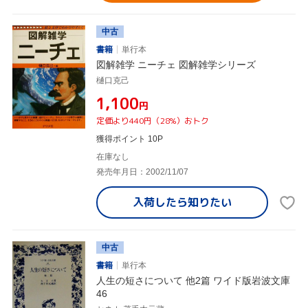
中古
書籍
単行本
図解雑学 ニーチェ 図解雑学シリーズ
樋口克己
¥1,100
円
定価より440円（28%）おトク
獲得ポイント 10P
在庫なし
発売年月日：2002/11/07
入荷したら
知りたい
中古
書籍
単行本
人生の短さについて 他2篇 ワイド版岩波文庫
46