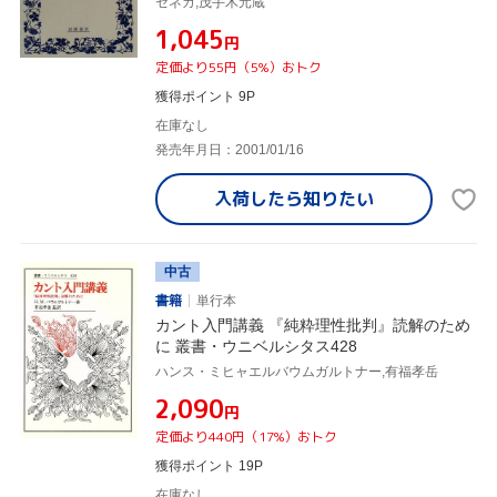
セネカ,茂手木元蔵
¥1,045
円
定価より55円（5%）おトク
獲得ポイント 9P
在庫なし
発売年月日：2001/01/16
入荷したら
知りたい
中古
書籍
単行本
カント入門講義 『純粋理性批判』読解のため
に 叢書・ウニベルシタス428
ハンス・ミヒャエルバウムガルトナー,有福孝岳
¥2,090
円
定価より440円（17%）おトク
獲得ポイント 19P
在庫なし