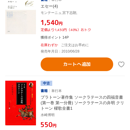
エセー(4)
モンテーニュ,宮下志朗,
¥1,540
円
定価より1,430円（48%）おトク
獲得ポイント 14P
在庫わずか
ご注文はお早めに
発売年月日：2010/06/28
カートへ追加
中古
書籍
単行本
プラトーン著作集 ソークラテースの四福音書
(第一巻 第一分冊) ソークラテースの弁明 クリ
トーン 櫂歌全書1
水崎博明
¥550
円