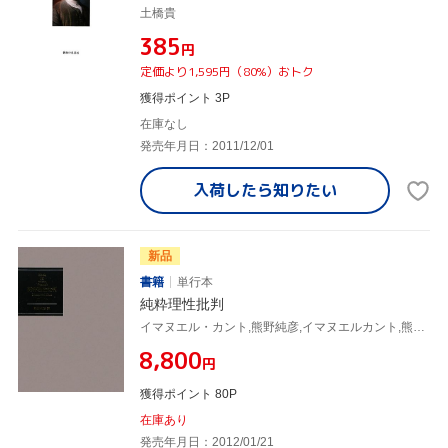
土橋貴
¥385
円
定価より1,595円（80%）おトク
獲得ポイント 3P
在庫なし
発売年月日：2011/12/01
入荷したら
知りたい
新品
書籍
単行本
純粋理性批判
イマヌエル・カント,熊野純彦,イマヌエルカント,熊野純彦,
¥8,800
円
獲得ポイント 80P
在庫あり
発売年月日：2012/01/21