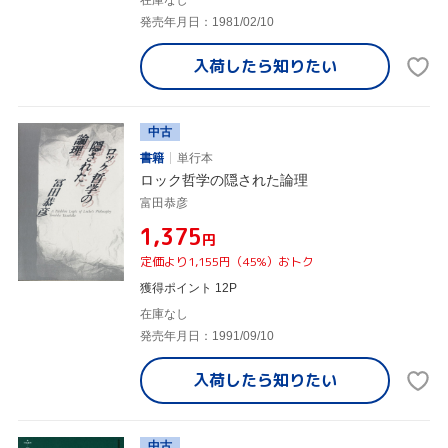
在庫なし
発売年月日：1981/02/10
入荷したら
知りたい
中古
書籍
単行本
ロック哲学の隠された論理
富田恭彦
¥1,375
円
定価より1,155円（45%）おトク
獲得ポイント 12P
在庫なし
発売年月日：1991/09/10
入荷したら
知りたい
中古