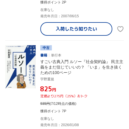
獲得ポイント 2P
在庫なし
発売年月日：2007/06/15
入荷したら
知りたい
中古
書籍
単行本
すごい古典入門 ルソー『社会契約論』 民主主
義をまだ信じていいの？ 「いま」を生き抜く
ための100ページ
宇野重規
¥825
円
定価より275円（25%）おトク
935
円
(7/12時点の価格)
獲得ポイント 7P
在庫なし
発売年月日：2026/01/08