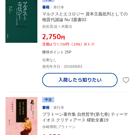
書籍
単行本
マルクスとエコロジー 資本主義批判としての
物質代謝論 Νυ´ξ叢書02
岩佐茂,佐々木隆治
¥2,750
円
定価より1,100円（28%）おトク
獲得ポイント 25P
在庫なし
発売年月日：2016/06/01
入荷したら
知りたい
中古
書籍
単行本
プラトーン著作集 自然哲学(第七巻) ティーマ
イオス クリティアース 櫂歌全書19
水崎博明,プラトーン