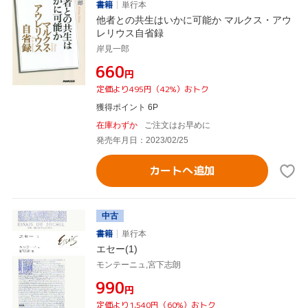
書籍
単行本
他者との共生はいかに可能か マルクス・アウ
レリウス自省録
岸見一郎
¥660
円
定価より495円（42%）おトク
獲得ポイント 6P
在庫わずか
ご注文はお早めに
発売年月日：2023/02/25
カートへ追加
中古
書籍
単行本
エセー(1)
モンテーニュ,宮下志朗
¥990
円
定価より1,540円（60%）おトク