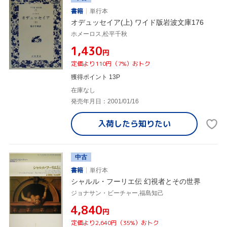
書籍
単行本
オデュッセイア(上) ワイド版岩波文庫176
ホメーロス,松平千秋
¥1,430
円
定価より110円（7%）おトク
獲得ポイント 13P
在庫なし
発売年月日：2001/01/16
入荷したら
知りたい
中古
書籍
単行本
シャルル・フーリエ伝 幻視者とその世界
ジョナサン・ビーチャー,福島知己
¥4,840
円
定価より2,640円（35%）おトク