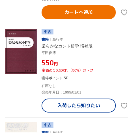
カートへ追加
中古
書籍
単行本
柔らかなカント哲学 増補版
平田俊博
¥550
円
定価より3,630円（86%）おトク
獲得ポイント 5P
在庫なし
発売年月日：1999/01/01
入荷したら
知りたい
中古
書籍
単行本