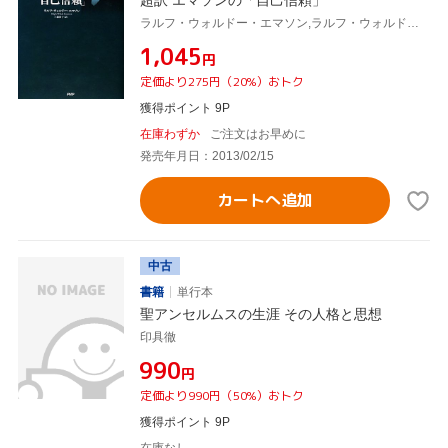
超訳 エマソンの「自己信頼」
ラルフ・ウォルドー・エマソン,ラルフ・ウォルドーエマソン,三浦和子
¥1,045
円
定価より275円（20%）おトク
獲得ポイント 9P
在庫わずか
ご注文はお早めに
発売年月日：2013/02/15
カートへ追加
中古
書籍
単行本
聖アンセルムスの生涯 その人格と思想
印具徹
¥990
円
定価より990円（50%）おトク
獲得ポイント 9P