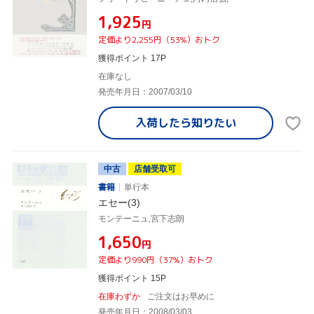
¥1,925
円
定価より2,255円（53%）おトク
獲得ポイント 17P
在庫なし
発売年月日：2007/03/10
入荷したら
知りたい
中古
店舗受取可
書籍
単行本
エセー(3)
モンテーニュ,宮下志朗
¥1,650
円
定価より990円（37%）おトク
獲得ポイント 15P
在庫わずか
ご注文はお早めに
発売年月日：2008/03/03