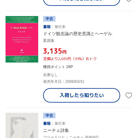
中古
書籍
単行本
ドイツ観念論の歴史意識とヘーゲル
栗原隆
¥3,135
円
定価より2,035円（39%）おトク
獲得ポイント 28P
在庫なし
発売年月日：2006/03/31
入荷したら
知りたい
中古
書籍
単行本
ニーチェ詩集
フリードリヒ・ニーチェ,河内信弘,