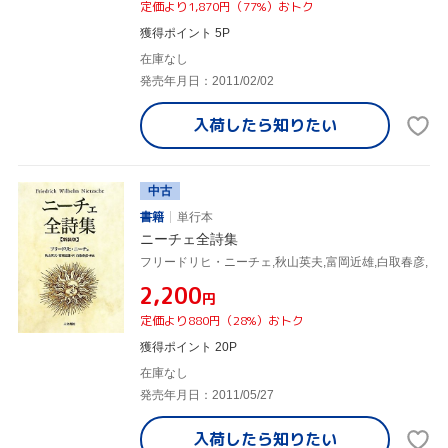
定価より1,870円（77%）おトク
獲得ポイント 5P
在庫なし
発売年月日：2011/02/02
入荷したら
知りたい
中古
書籍
単行本
ニーチェ全詩集
フリードリヒ・ニーチェ,秋山英夫,富岡近雄,白取春彦,
¥2,200
円
定価より880円（28%）おトク
獲得ポイント 20P
在庫なし
発売年月日：2011/05/27
入荷したら
知りたい