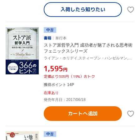
入荷したら
知りたい
中古
書籍
単行本
ストア派哲学入門 成功者が魅了される思考術
フェニックスシリーズ
ライアン・ホリデイ,スティーブン・ハンゼルマン,金井啓太
¥1,595
円
定価より385円（19%）おトク
獲得ポイント 14P
在庫あり
発売年月日：2017/06/18
カートへ追加
中古