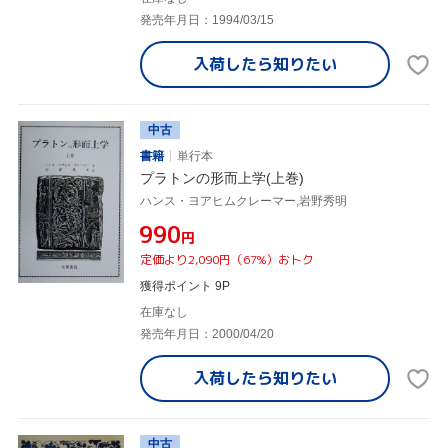
発売年月日：1994/03/15
入荷したら
知りたい
中古
書籍
単行本
プラトンの形而上学(上巻)
ハンス・ヨアヒムクレーマー,岩野秀明
¥990
円
定価より2,090円（67%）おトク
獲得ポイント 9P
在庫なし
発売年月日：2000/04/20
入荷したら
知りたい
中古