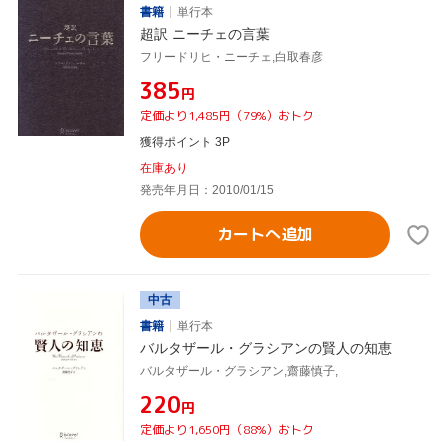
書籍
単行本
超訳 ニーチェの言葉
フリードリヒ・ニーチェ,白取春彦
¥385
円
定価より1,485円（79%）おトク
獲得ポイント 3P
在庫あり
発売年月日：2010/01/15
カートへ追加
中古
書籍
単行本
バルタザール・グラシアンの賢人の知恵
バルタザール・グラシアン,齋藤慎子,
¥220
円
定価より1,650円（88%）おトク