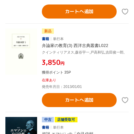
カートへ追加
新品
書籍
単行本
弁論家の教育(3) 西洋古典叢書L022
クインティリアヌス,森谷宇一,戸高和弘,吉田俊一郎,
¥3,850
円
獲得ポイント 35P
在庫あり
発売年月日：2013/01/01
カートへ追加
中古
店舗受取可
書籍
単行本