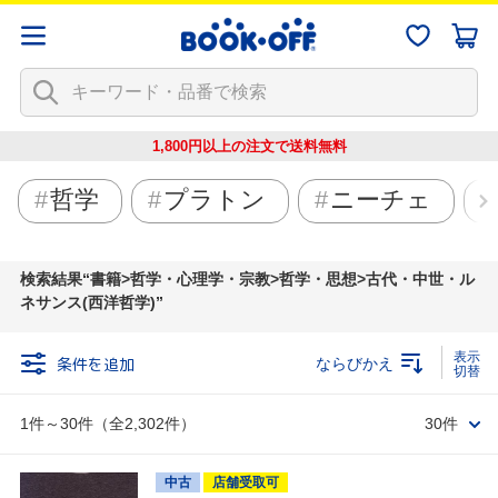
1,800円以上の注文で
送料無料
哲学
プラトン
ニーチェ
検索結果
書籍>哲学・心理学・宗教>哲学・思想>古代・中世・ル
ネサンス(西洋哲学)
条件を追加
ならびかえ
1件～30件（全2,302件）
30件
中古
店舗受取可