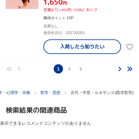
¥1,650
円
定価より1,650円（50%）おトク
獲得ポイント 15P
在庫なし
発売年月日：2017/02/01
入荷したら
知りたい
1
2
3
学・心理学・宗教
哲学・思想
古代・中世・ルネサンス(西洋哲学)
検索結果の関連商品
表示できるレコメンドコンテンツがありません