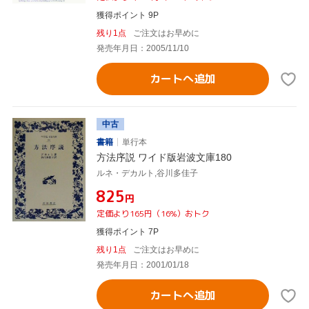
獲得ポイント 9P
残り1点
ご注文はお早めに
発売年月日：2005/11/10
カートへ追加
中古
書籍
単行本
方法序説 ワイド版岩波文庫180
ルネ・デカルト,谷川多佳子
¥825
円
定価より165円（16%）おトク
獲得ポイント 7P
残り1点
ご注文はお早めに
発売年月日：2001/01/18
カートへ追加