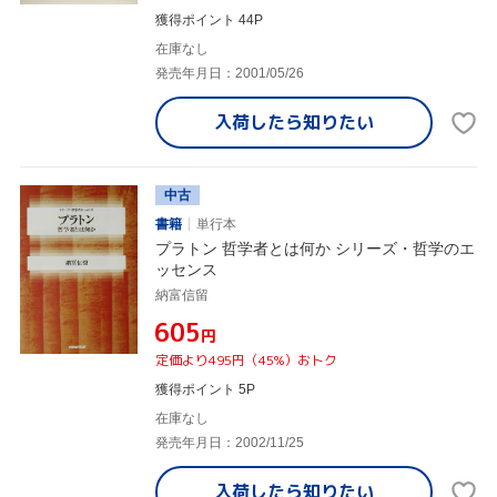
獲得ポイント 44P
在庫なし
発売年月日：2001/05/26
入荷したら
知りたい
中古
書籍
単行本
プラトン 哲学者とは何か シリーズ・哲学のエ
ッセンス
納富信留
¥605
円
定価より495円（45%）おトク
獲得ポイント 5P
在庫なし
発売年月日：2002/11/25
入荷したら
知りたい