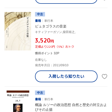
中古
書籍
単行本
ピュタゴラスの音楽
キティファーガソン,柴田裕之,
¥3,520
円
定価より220円（5%）おトク
獲得ポイント 32P
在庫なし
発売年月日：2011/09/10
入荷したら
知りたい
中古
書籍
単行本
概論 ルソーの政治思想 自然と歴史の対立およ
びその止揚