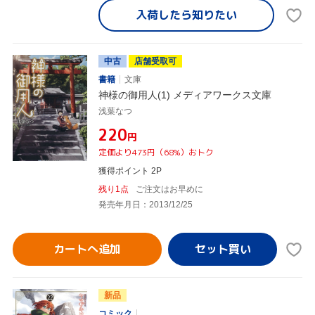
入荷したら
知りたい
中古
店舗受取可
書籍
文庫
神様の御用人(1) メディアワークス文庫
浅葉なつ
¥220
円
定価より473円（68%）おトク
獲得ポイント 2P
残り1点
ご注文はお早めに
発売年月日：2013/12/25
カートへ追加
新品
コミック