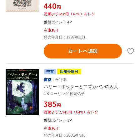
¥440
円
定価より396円（47%）おトク
獲得ポイント 4P
在庫あり
発売年月日：1997/02/21
カートへ追加
中古
店舗受取可
書籍
単行本
ハリー・ポッターとアズカバンの囚人
J.K.ローリング,松岡佑子
¥385
円
定価より2,145円（84%）おトク
獲得ポイント 3P
在庫あり
発売年月日：2001/07/18