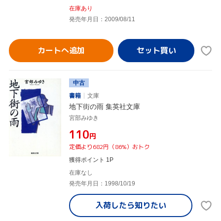
在庫あり
発売年月日：2009/08/11
カートへ追加
中古
書籍
文庫
地下街の雨 集英社文庫
宮部みゆき
¥110
円
定価より682円（86%）おトク
獲得ポイント 1P
在庫なし
発売年月日：1998/10/19
入荷したら
知りたい