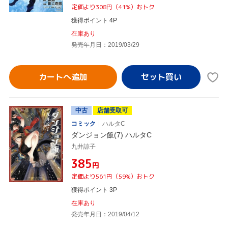
定価より308円（41%）おトク
獲得ポイント 4P
在庫あり
発売年月日：2019/03/29
カートへ追加
中古
店舗受取可
コミック
ハルタC
ダンジョン飯(7) ハルタC
九井諒子
¥385
円
定価より561円（59%）おトク
獲得ポイント 3P
在庫あり
発売年月日：2019/04/12