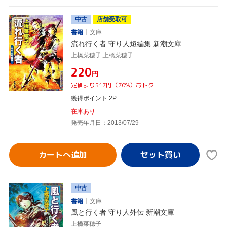
中古
店舗受取可
書籍
文庫
流れ行く者 守り人短編集 新潮文庫
上橋菜穂子,上橋菜穂子
¥220
円
定価より517円（70%）おトク
獲得ポイント 2P
在庫あり
発売年月日：2013/07/29
カートへ追加
中古
書籍
文庫
風と行く者 守り人外伝 新潮文庫
上橋菜穂子