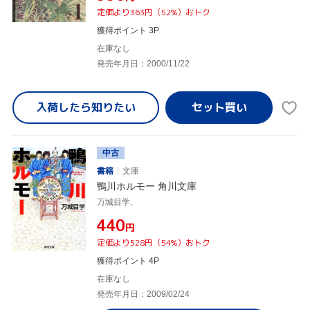
定価より363円（52%）おトク
獲得ポイント 3P
在庫なし
発売年月日：2000/11/22
入荷したら
知りたい
中古
書籍
文庫
鴨川ホルモー 角川文庫
万城目学,
¥440
円
定価より528円（54%）おトク
獲得ポイント 4P
在庫なし
発売年月日：2009/02/24