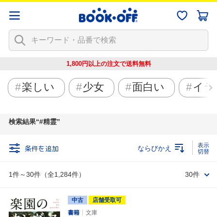
1,800円以上の注文で
送料無料
楽しい
少女
面白い
イラ
検索結果
#精霊
条件を追加
ならびかえ
1件～30件（全1,284件）
30件
中古
店舗受取可
書籍
文庫