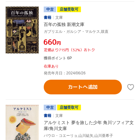
中古
店舗受取可
書籍
文庫
百年の孤独 新潮文庫
ガブリエル・ガルシア・マルケス,鼓直
¥660
円
定価より715円（52%）おトク
獲得ポイント 6P
在庫あり
発売年月日：2024/06/26
カートへ追加
中古
店舗受取可
書籍
文庫
アルケミスト 夢を旅した少年 角川ソフィア文
庫/角川文庫
パウロ・コエーリョ,山川紘矢,山川亜希子