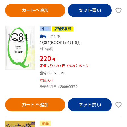
カートへ追加
中古
店舗受取可
書籍
単行本
1Q84(BOOK1) 4月-6月
村上春樹
¥220
円
定価より2,200円（90%）おトク
獲得ポイント 2P
在庫あり
発売年月日：2009/05/30
カートへ追加
新品