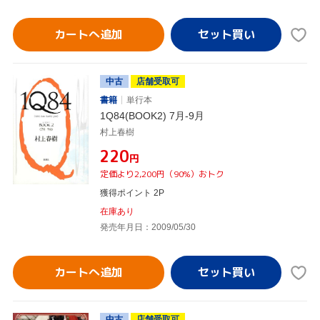
カートへ追加
中古
店舗受取可
書籍
単行本
1Q84(BOOK2) 7月-9月
村上春樹
¥220
円
定価より2,200円（90%）おトク
獲得ポイント 2P
在庫あり
発売年月日：2009/05/30
カートへ追加
中古
店舗受取可