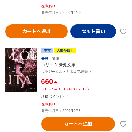
在庫あり
発売年月日：2002/11/20
カートへ追加
中古
店舗受取可
書籍
文庫
ロリータ 新潮文庫
ウラジーミル・ナボコフ,若島正
¥660
円
定価より495円（42%）おトク
獲得ポイント 6P
在庫あり
発売年月日：2006/10/28
カートへ追加