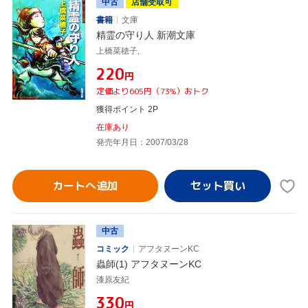
中古
店舗受取可
書籍
文庫
精霊の守り人 新潮文庫
上橋菜穂子,
¥220
円
定価より605円（73%）おトク
獲得ポイント 2P
在庫あり
発売年月日：2007/03/28
カートへ追加
中古
コミック
アフタヌーンKC
蟲師(1) アフタヌーンKC
漆原友紀
¥330
円