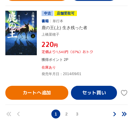
中古
店舗受取可
書籍
単行本
鹿の王(上) 生き残った者
上橋菜穂子
¥220
円
定価より1,540円（87%）おトク
獲得ポイント 2P
在庫あり
発売年月日：2014/09/01
カートへ追加
1
2
3