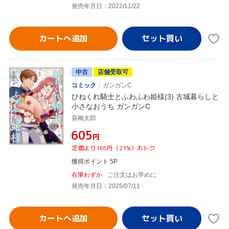
発売年月日：2022/11/22
カートへ追加
中古
店舗受取可
コミック
ガンガンC
ひねくれ騎士とふわふわ姫様(3) 古城暮らしと
小さなおうち ガンガンC
葵梅太郎
¥605
円
定価より165円（21%）おトク
獲得ポイント 5P
在庫わずか
ご注文はお早めに
発売年月日：2025/07/11
カートへ追加