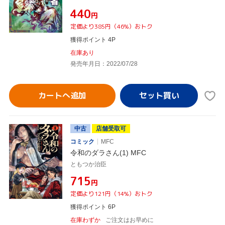
¥440
円
定価より385円（46%）おトク
獲得ポイント 4P
在庫あり
発売年月日：2022/07/28
カートへ追加
中古
店舗受取可
コミック
MFC
令和のダラさん(1) MFC
ともつか治臣
¥715
円
定価より121円（14%）おトク
獲得ポイント 6P
在庫わずか
ご注文はお早めに