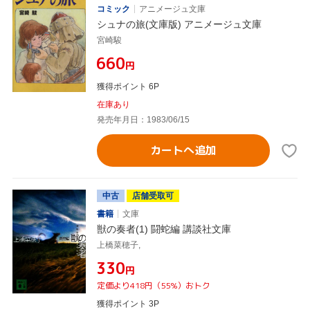
コミック
アニメージュ文庫
シュナの旅(文庫版) アニメージュ文庫
宮崎駿
¥660
円
獲得ポイント 6P
在庫あり
発売年月日：1983/06/15
カートへ追加
中古
店舗受取可
書籍
文庫
獣の奏者(1) 闘蛇編 講談社文庫
上橋菜穂子,
¥330
円
定価より418円（55%）おトク
獲得ポイント 3P