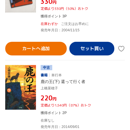
¥330
円
定価より330円（50%）おトク
獲得ポイント 3P
在庫わずか
ご注文はお早めに
発売年月日：2004/11/15
カートへ追加
中古
書籍
単行本
鹿の王(下) 還って行く者
上橋菜穂子
¥220
円
定価より1,540円（87%）おトク
獲得ポイント 2P
在庫なし
発売年月日：2014/09/01