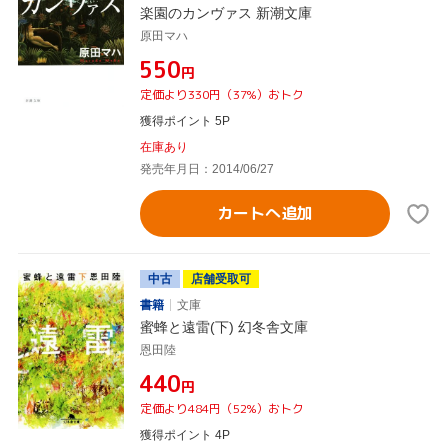
楽園のカンヴァス 新潮文庫
原田マハ
¥550
円
定価より330円（37%）おトク
獲得ポイント 5P
在庫あり
発売年月日：2014/06/27
カートへ追加
中古
店舗受取可
書籍
文庫
蜜蜂と遠雷(下) 幻冬舎文庫
恩田陸
¥440
円
定価より484円（52%）おトク
獲得ポイント 4P