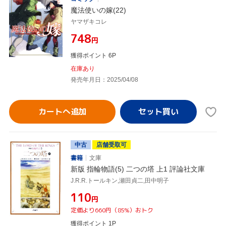
魔法使いの嫁(22)
ヤマザキコレ
¥748
円
獲得ポイント 6P
在庫あり
発売年月日：2025/04/08
カートへ追加
中古
店舗受取可
書籍
文庫
新版 指輪物語(5) 二つの塔 上1 評論社文庫
J.R.R.トールキン,瀬田貞二,田中明子
¥110
円
定価より660円（85%）おトク
獲得ポイント 1P