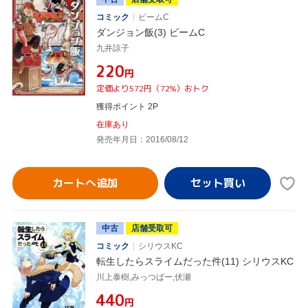
コミック
ビームC
ダンジョン飯(3) ビームC
九井諒子
¥220
円
定価より572円（72%）おトク
獲得ポイント 2P
在庫あり
発売年月日：2016/08/12
カートへ追加
中古
店舗受取可
コミック
シリウスKC
転生したらスライムだった件(11) シリウスKC
川上泰樹,みっつばー,伏瀬
¥440
円