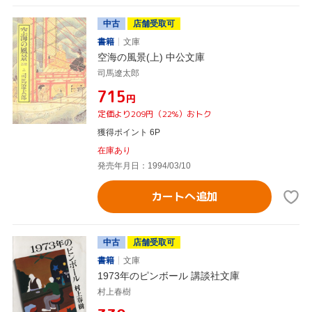
中古
店舗受取可
書籍
文庫
空海の風景(上) 中公文庫
司馬遼太郎
¥715
円
定価より209円（22%）おトク
獲得ポイント 6P
在庫あり
発売年月日：1994/03/10
カートへ追加
中古
店舗受取可
書籍
文庫
1973年のピンボール 講談社文庫
村上春樹