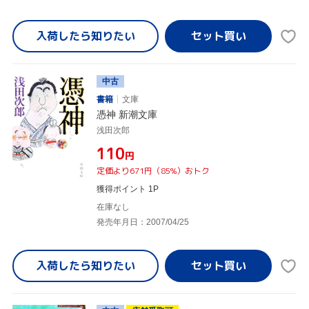
入荷したら
知りたい
中古
書籍
文庫
憑神 新潮文庫
浅田次郎
¥110
円
定価より671円（85%）おトク
獲得ポイント 1P
在庫なし
発売年月日：2007/04/25
入荷したら
知りたい