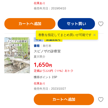
在庫あり
発売年月日：2019/04/10
カートへ追加
巻数を指定して
まとめ買いが可能です
中古
店舗受取可
書籍
単行本
スピノザの診察室
夏川草介
¥1,650
円
定価より220円（11%）おトク
獲得ポイント 15P
在庫あり
発売年月日：2023/10/27
カートへ追加