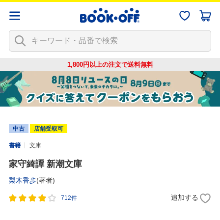
1,800円以上の注文で
送料無料
中古
店舗受取可
書籍
文庫
家守綺譚 新潮文庫
梨木香歩
(著者)
追加する
712件