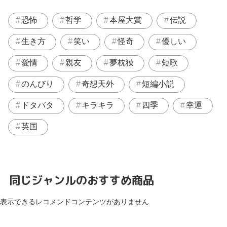
恐怖
哲学
本屋大賞
伝説
生き方
笑い
怪奇
優しい
愛情
親友
夢枕獏
短歌
のんびり
奇想天外
短編小説
ドタバタ
キラキラ
四季
幸運
英国
同じジャンルのおすすめ商品
表示できるレコメンドコンテンツがありません