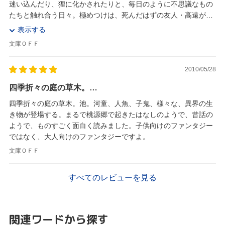
迷い込んだり、狸に化かされたりと、毎日のように不思議なもの
たちと触れ合う日々。極めつけは、死んだはずの友人・高遠が掛
け軸から舟で会いにやってくる―。作品の中に流れて...
表示する
文庫ＯＦＦ
2010/05/28
四季折々の庭の草木。…
四季折々の庭の草木。池。河童、人魚、子鬼、様々な、異界の生
き物が登場する。まるで桃源郷で起きたはなしのようで、昔話の
ようで、ものすごく面白く読みました。子供向けのファンタジー
ではなく、大人向けのファンタジーですよ。
文庫ＯＦＦ
すべてのレビューを見る
関連ワードから探す