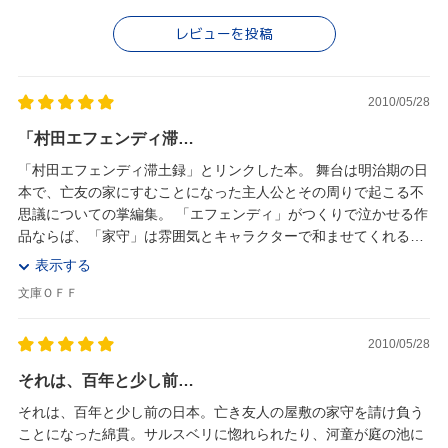
レビューを投稿
2010/05/28
「村田エフェンディ滞…
「村田エフェンディ滞土録」とリンクした本。 舞台は明治期の日
本で、亡友の家にすむことになった主人公とその周りで起こる不
思議についての掌編集。 「エフェンディ」がつくりで泣かせる作
品ならば、「家守」は雰囲気とキャラクターで和ませてくれる作
品でした。 植物が主なモチーフになっているの...
表示する
文庫ＯＦＦ
2010/05/28
それは、百年と少し前…
それは、百年と少し前の日本。亡き友人の屋敷の家守を請け負う
ことになった綿貫。サルスベリに惚れられたり、河童が庭の池に