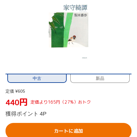
中古
新品
定価 ¥605
円
440
定価より165円（27%）おトク
獲得ポイント
4P
カートに追加