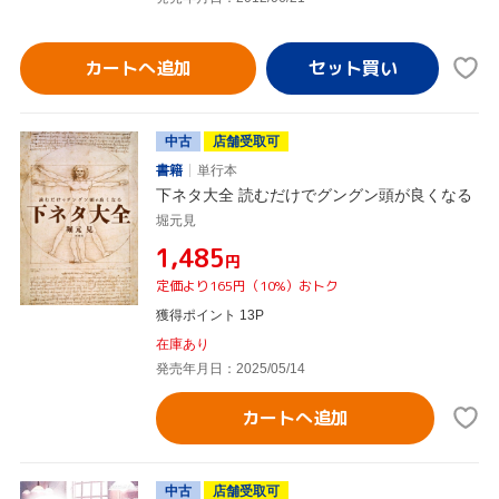
カートへ追加
中古
店舗受取可
書籍
単行本
下ネタ大全 読むだけでグングン頭が良くなる
堀元見
¥1,485
円
定価より165円（10%）おトク
獲得ポイント 13P
在庫あり
発売年月日：2025/05/14
カートへ追加
中古
店舗受取可