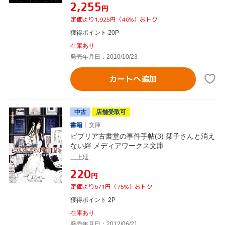
¥2,255
円
定価より1,925円（46%）おトク
獲得ポイント 20P
在庫あり
発売年月日：2010/10/23
カートへ追加
中古
店舗受取可
書籍
文庫
ビブリア古書堂の事件手帖(3) 栞子さんと消え
ない絆 メディアワークス文庫
三上延,
¥220
円
定価より671円（75%）おトク
獲得ポイント 2P
在庫あり
発売年月日：2012/06/21