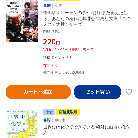
書籍
文庫
珈琲店タレーランの事件簿(1) また会えたな
ら、あなたの淹れた珈琲を 宝島社文庫『この
ミス』大賞シリーズ
岡崎琢磨,,
¥220
円
定価より492円（69%）おトク
獲得ポイント 2P
在庫あり
発売年月日：2012/08/04
カートへ追加
中古
店舗受取可
書籍
単行本
世界史は化学でできている 絶対に面白い化学
入門