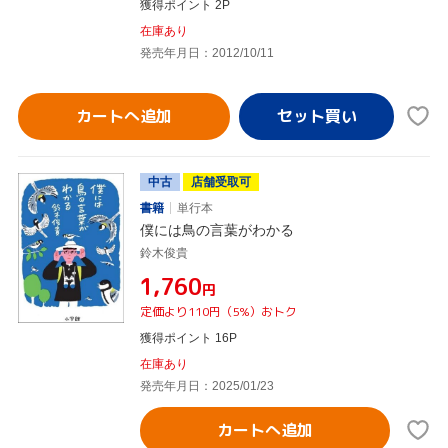
獲得ポイント 2P
在庫あり
発売年月日：2012/10/11
カートへ追加
中古
店舗受取可
書籍
単行本
僕には鳥の言葉がわかる
鈴木俊貴
¥1,760
円
定価より110円（5%）おトク
獲得ポイント 16P
在庫あり
発売年月日：2025/01/23
カートへ追加