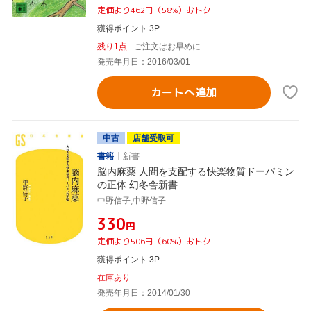
定価より462円（58%）おトク
獲得ポイント 3P
残り1点
ご注文はお早めに
発売年月日：2016/03/01
カートへ追加
中古
店舗受取可
書籍
新書
脳内麻薬 人間を支配する快楽物質ドーパミン
の正体 幻冬舎新書
中野信子,中野信子
¥330
円
定価より506円（60%）おトク
獲得ポイント 3P
在庫あり
発売年月日：2014/01/30