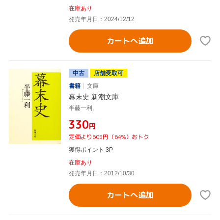
在庫あり
発売年月日：2024/12/12
カートへ追加
中古
店舗受取可
書籍
文庫
幕末史 新潮文庫
半藤一利,
¥330
円
定価より605円（64%）おトク
獲得ポイント 3P
在庫あり
発売年月日：2012/10/30
カートへ追加