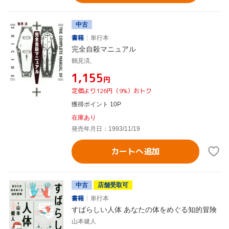
中古
書籍
単行本
完全自殺マニュアル
鶴見済,
¥1,155
円
定価より126円（9%）おトク
獲得ポイント 10P
在庫あり
発売年月日：1993/11/19
カートへ追加
中古
店舗受取可
書籍
単行本
すばらしい人体 あなたの体をめぐる知的冒険
山本健人