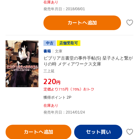
在庫あり
発売年月日：2018/08/01
カートへ追加
中古
店舗受取可
書籍
文庫
ビブリア古書堂の事件手帖(5) 栞子さんと繋が
りの時 メディアワークス文庫
三上延
¥220
円
定価より715円（76%）おトク
獲得ポイント 2P
在庫あり
発売年月日：2014/01/24
カートへ追加