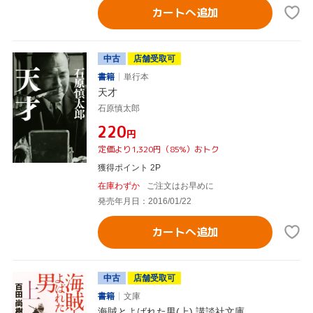
カートへ追加
中古
店舗受取可
書籍
単行本
天才
石原慎太郎
¥220
円
定価より1,320円（85%）おトク
獲得ポイント 2P
在庫わずか
ご注文はお早めに
発売年月日：2016/01/22
カートへ追加
中古
店舗受取可
書籍
文庫
海賊とよばれた男(上) 講談社文庫