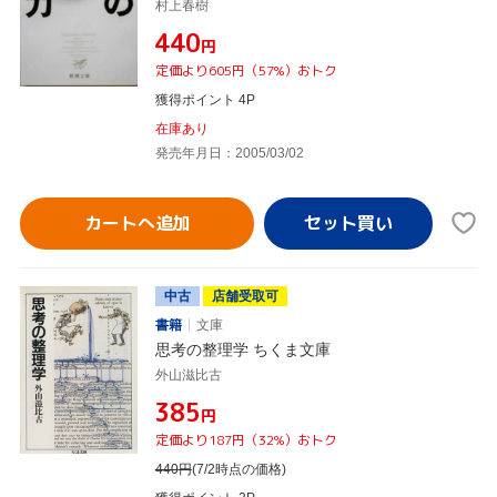
村上春樹
¥440
円
定価より605円（57%）おトク
獲得ポイント 4P
在庫あり
発売年月日：2005/03/02
カートへ追加
中古
店舗受取可
書籍
文庫
思考の整理学 ちくま文庫
外山滋比古
¥385
円
定価より187円（32%）おトク
440
円
(7/2時点の価格)