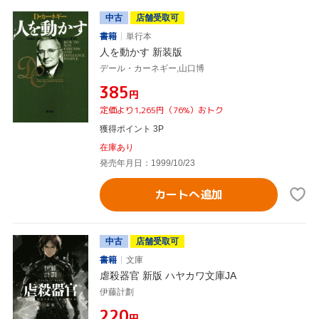
中古
店舗受取可
書籍
単行本
人を動かす 新装版
デール・カーネギー,山口博
¥385
円
定価より1,265円（76%）おトク
獲得ポイント 3P
在庫あり
発売年月日：1999/10/23
カートへ追加
中古
店舗受取可
書籍
文庫
虐殺器官 新版 ハヤカワ文庫JA
伊藤計劃
¥220
円