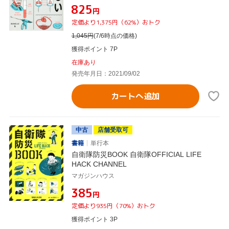
¥825
円
定価より1,375円（62%）おトク
1,045
円
(7/6時点の価格)
獲得ポイント 7P
在庫あり
発売年月日：2021/09/02
カートへ追加
中古
店舗受取可
書籍
単行本
自衛隊防災BOOK 自衛隊OFFICIAL LIFE
HACK CHANNEL
マガジンハウス
¥385
円
定価より935円（70%）おトク
獲得ポイント 3P