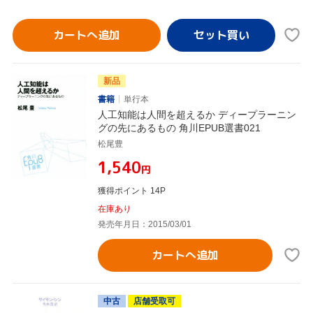
カートへ追加
新品
書籍
単行本
人工知能は人間を超えるか ディープラーニン
グの先にあるもの 角川EPUB選書021
松尾豊
¥1,540
円
獲得ポイント 14P
在庫あり
発売年月日：2015/03/01
カートへ追加
中古
店舗受取可