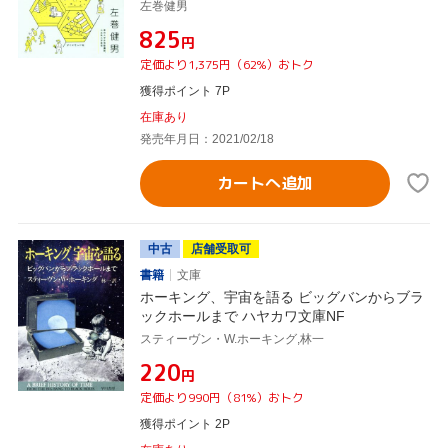
左巻健男
¥825
円
定価より1,375円（62%）おトク
獲得ポイント 7P
在庫あり
発売年月日：2021/02/18
カートへ追加
中古
店舗受取可
書籍
文庫
ホーキング、宇宙を語る ビッグバンからブラ
ックホールまで ハヤカワ文庫NF
スティーヴン・W.ホーキング,林一
¥220
円
定価より990円（81%）おトク
獲得ポイント 2P