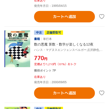
在庫あり
発売年月日：1995/04/15
カートへ追加
中古
店舗受取可
書籍
単行本
数の悪魔 算数・数学が楽しくなる12夜
ハンス・マグヌスエンツェンスベルガー,丘沢静也,ロートラウト・ズザンネベルナー
¥770
円
定価より1,210円（61%）おトク
獲得ポイント 7P
在庫あり
発売年月日：2000/09/05
カートへ追加
中古
店舗受取可