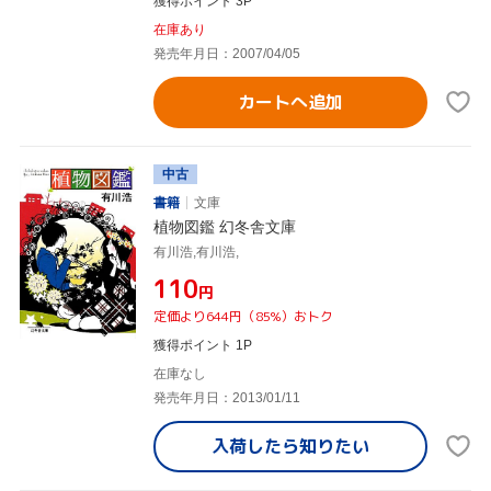
獲得ポイント 3P
在庫あり
発売年月日：2007/04/05
カートへ追加
中古
書籍
文庫
植物図鑑 幻冬舎文庫
有川浩,有川浩,
¥110
円
定価より644円（85%）おトク
獲得ポイント 1P
在庫なし
発売年月日：2013/01/11
入荷したら
知りたい