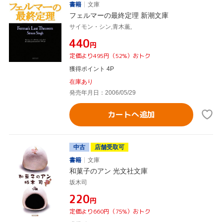
書籍
文庫
フェルマーの最終定理 新潮文庫
サイモン・シン,青木薫,
¥440
円
定価より495円（52%）おトク
獲得ポイント 4P
在庫あり
発売年月日：2006/05/29
カートへ追加
中古
店舗受取可
書籍
文庫
和菓子のアン 光文社文庫
坂木司
¥220
円
定価より660円（75%）おトク