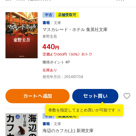
中古
店舗受取可
書籍
文庫
マスカレード・ホテル 集英社文庫
東野圭吾
¥440
円
定価より660円（60%）おトク
獲得ポイント 4P
在庫あり
発売年月日：2014/07/18
カートへ追加
巻数を指定して
まとめ買いが可能です
中古
店舗受取可
書籍
文庫
海辺のカフカ(上) 新潮文庫