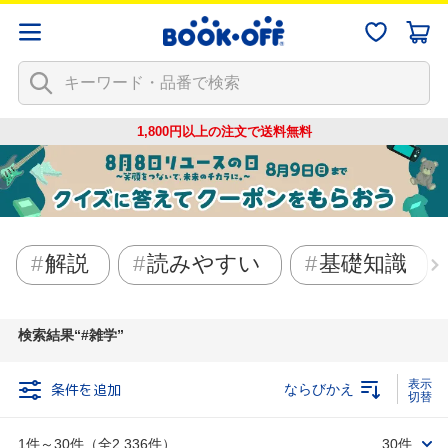
1,800円以上の注文で
送料無料
解説
読みやすい
基礎知識
検索結果
#雑学
条件を追加
ならびかえ
1件～30件（全2,336件）
30件