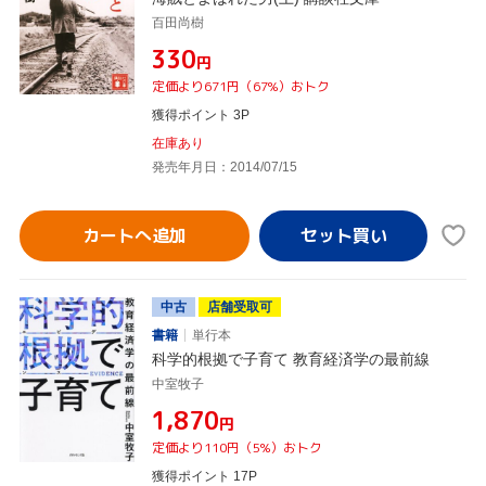
百田尚樹
¥330
円
定価より671円（67%）おトク
獲得ポイント 3P
在庫あり
発売年月日：2014/07/15
カートへ追加
中古
店舗受取可
書籍
単行本
科学的根拠で子育て 教育経済学の最前線
中室牧子
¥1,870
円
定価より110円（5%）おトク
獲得ポイント 17P