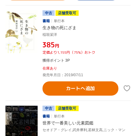
中古
店舗受取可
書籍
単行本
生き物の死にざま
稲垣栄洋
¥385
円
定価より1,155円（75%）おトク
獲得ポイント 3P
在庫あり
発売年月日：2019/07/11
カートへ追加
中古
店舗受取可
書籍
単行本
世界で一番美しい元素図鑑
セオドア・グレイ,武井摩利,若林文高,ニック・マン