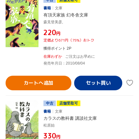
書籍
文庫
有頂天家族 幻冬舎文庫
森見登美彦,
¥220
円
定価より671円（75%）おトク
獲得ポイント 2P
在庫わずか
ご注文はお早めに
発売年月日：2010/08/04
カートへ追加
中古
店舗受取可
書籍
文庫
カラスの教科書 講談社文庫
松原始
¥330
円