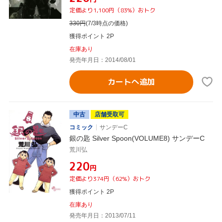
定価より1,100円（83%）おトク
330
円
(7/3時点の価格)
獲得ポイント 2P
在庫あり
発売年月日：2014/08/01
カートへ追加
中古
店舗受取可
コミック
サンデーC
銀の匙 Silver Spoon(VOLUME8) サンデーC
荒川弘
¥220
円
定価より374円（62%）おトク
獲得ポイント 2P
在庫あり
発売年月日：2013/07/11