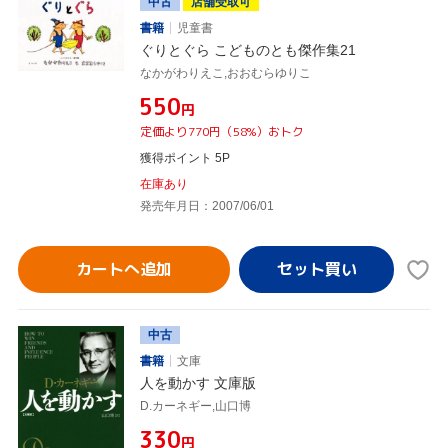
中古
店舗受取可
書籍
児童書
ぐりとぐら こどものとも傑作集21
なかがわりえこ,おおむらゆりこ
¥550
円
定価より770円（58%）おトク
獲得ポイント 5P
在庫あり
発売年月日：2007/06/01
カートへ追加
中古
書籍
文庫
人を動かす 文庫版
D.カーネギー,山口博
¥330
円