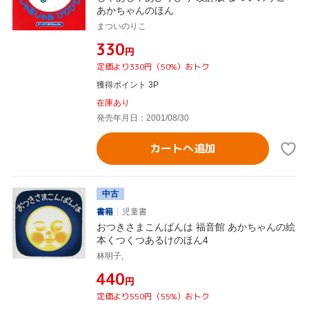
あかちゃんのほん
まついのりこ
¥330
円
定価より330円（50%）おトク
獲得ポイント 3P
在庫あり
発売年月日：2001/08/30
カートへ追加
中古
書籍
児童書
おつきさまこんばんは 福音館 あかちゃんの絵
本くつくつあるけのほん4
林明子,
¥440
円
定価より550円（55%）おトク