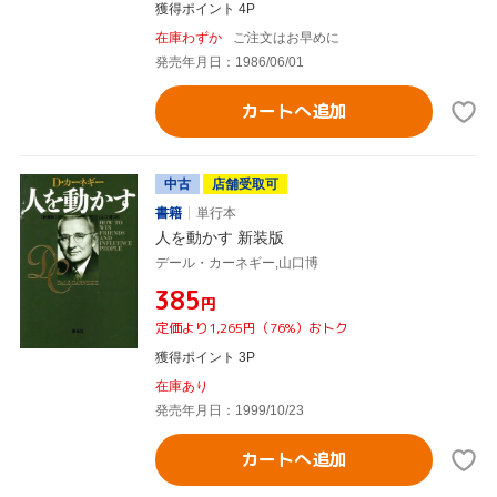
獲得ポイント 4P
在庫わずか
ご注文はお早めに
発売年月日：1986/06/01
カートへ追加
中古
店舗受取可
書籍
単行本
人を動かす 新装版
デール・カーネギー,山口博
¥385
円
定価より1,265円（76%）おトク
獲得ポイント 3P
在庫あり
発売年月日：1999/10/23
カートへ追加