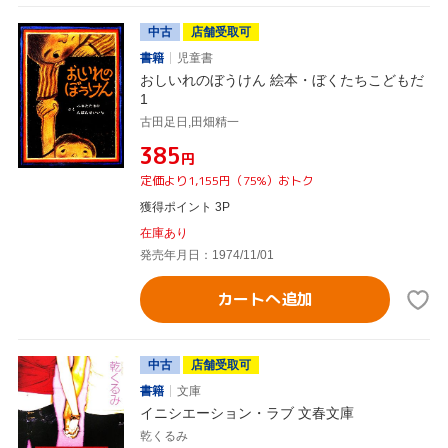
中古
店舗受取可
書籍
児童書
おしいれのぼうけん 絵本・ぼくたちこどもだ
1
古田足日,田畑精一
¥385
円
定価より1,155円（75%）おトク
獲得ポイント 3P
在庫あり
発売年月日：1974/11/01
カートへ追加
中古
店舗受取可
書籍
文庫
イニシエーション・ラブ 文春文庫
乾くるみ