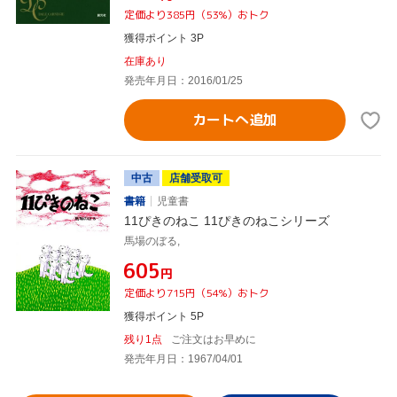
定価より385円（53%）おトク
獲得ポイント 3P
在庫あり
発売年月日：2016/01/25
カートへ追加
中古
店舗受取可
書籍
児童書
11ぴきのねこ 11ぴきのねこシリーズ
馬場のぼる,
¥605
円
定価より715円（54%）おトク
獲得ポイント 5P
残り1点
ご注文はお早めに
発売年月日：1967/04/01