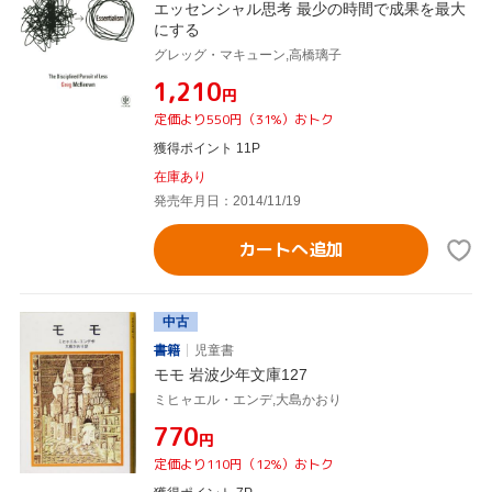
エッセンシャル思考 最少の時間で成果を最大
にする
グレッグ・マキューン,高橋璃子
¥1,210
円
定価より550円（31%）おトク
獲得ポイント 11P
在庫あり
発売年月日：2014/11/19
カートへ追加
中古
書籍
児童書
モモ 岩波少年文庫127
ミヒャエル・エンデ,大島かおり
¥770
円
定価より110円（12%）おトク