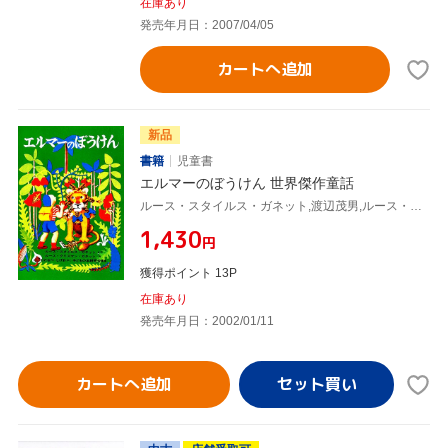
在庫あり
発売年月日：2007/04/05
カートへ追加
新品
書籍
児童書
エルマーのぼうけん 世界傑作童話
ルース・スタイルス・ガネット,渡辺茂男,ルース・クリスマン・ガネット
¥1,430
円
獲得ポイント 13P
在庫あり
発売年月日：2002/01/11
カートへ追加