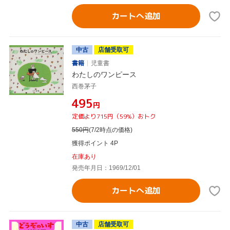
カートへ追加
中古
店舗受取可
書籍
児童書
わたしのワンピース
西巻茅子
¥495
円
定価より715円（59%）おトク
550
円
(7/2時点の価格)
獲得ポイント 4P
在庫あり
発売年月日：1969/12/01
カートへ追加
中古
店舗受取可