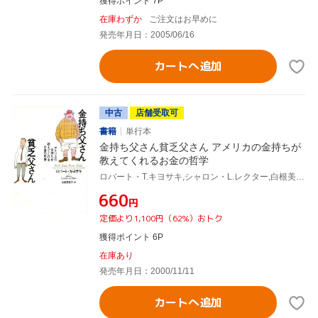
獲得ポイント 7P
在庫わずか
ご注文はお早めに
発売年月日：2005/06/16
カートへ追加
中古
店舗受取可
書籍
単行本
金持ち父さん貧乏父さん アメリカの金持ちが
教えてくれるお金の哲学
ロバート・T.キヨサキ,シャロン・L.レクター,白根美保子
¥660
円
定価より1,100円（62%）おトク
獲得ポイント 6P
在庫あり
発売年月日：2000/11/11
カートへ追加