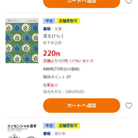
カートへ追加
中古
店舗受取可
書籍
文庫
道をひらく
松下幸之助
¥220
円
定価より737円（77%）おトク
330
円
(7/2時点の価格)
獲得ポイント 2P
在庫あり
発売年月日：1991/01/01
カートへ追加
中古
店舗受取可
書籍
単行本