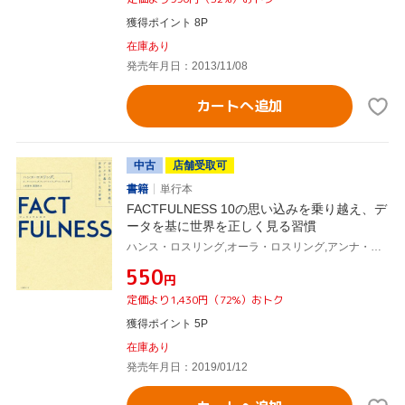
獲得ポイント 8P
在庫あり
発売年月日：2013/11/08
カートへ追加
中古
店舗受取可
書籍
単行本
FACTFULNESS 10の思い込みを乗り越え、デ
ータを基に世界を正しく見る習慣
ハンス・ロスリング,オーラ・ロスリング,アンナ・ロスリング・ロンランド,上杉周作,関美和
¥550
円
定価より1,430円（72%）おトク
獲得ポイント 5P
在庫あり
発売年月日：2019/01/12