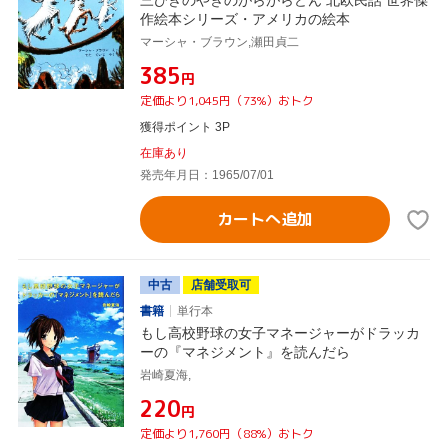
三びきのやぎのがらがらどん 北欧民話 世界傑
作絵本シリーズ・アメリカの絵本
マーシャ・ブラウン,瀬田貞二
¥385
円
定価より1,045円（73%）おトク
獲得ポイント 3P
在庫あり
発売年月日：1965/07/01
カートへ追加
中古
店舗受取可
書籍
単行本
もし高校野球の女子マネージャーがドラッカ
ーの『マネジメント』を読んだら
岩崎夏海,
¥220
円
定価より1,760円（88%）おトク