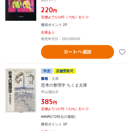
原田マハ,
¥220
円
定価より528円（70%）おトク
獲得ポイント 2P
在庫あり
発売年月日：2011/05/10
カートへ追加
中古
店舗受取可
書籍
文庫
思考の整理学 ちくま文庫
外山滋比古
¥385
円
定価より187円（32%）おトク
440
円
(7/2時点の価格)
獲得ポイント 3P