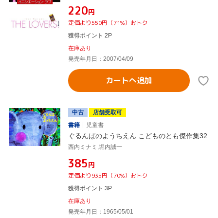
¥220
円
定価より550円（71%）おトク
獲得ポイント 2P
在庫あり
発売年月日：2007/04/09
カートへ追加
中古
店舗受取可
書籍
児童書
ぐるんぱのようちえん こどものとも傑作集32
西内ミナミ,堀内誠一
¥385
円
定価より935円（70%）おトク
獲得ポイント 3P
在庫あり
発売年月日：1965/05/01