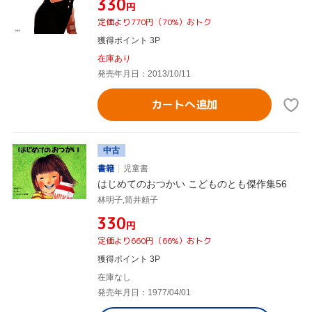
¥330
円
定価より770円（70%）おトク
獲得ポイント 3P
在庫あり
発売年月日：2013/10/11
カートへ追加
中古
書籍
児童書
はじめてのおつかい こどものとも傑作集56
林明子,筒井頼子
¥330
円
定価より660円（66%）おトク
獲得ポイント 3P
在庫なし
発売年月日：1977/04/01