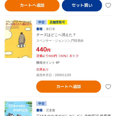
カートへ追加
中古
店舗受取可
書籍
単行本
チーズはどこへ消えた？
スペンサー・ジョンソン,門田美鈴
¥440
円
定価より660円（60%）おトク
獲得ポイント 4P
在庫あり
発売年月日：2000/11/29
カートへ追加
中古
書籍
児童書