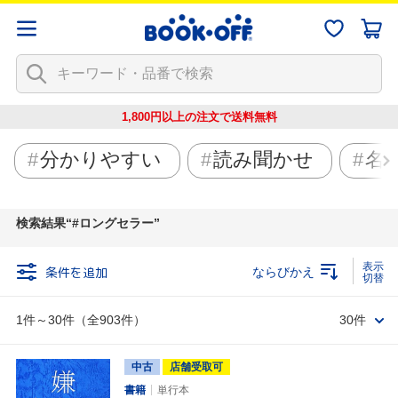
1,800円以上の注文で
送料無料
分かりやすい
読み聞かせ
名
検索結果
#ロングセラー
条件を追加
ならびかえ
1件～30件（全903件）
30件
中古
店舗受取可
書籍
単行本