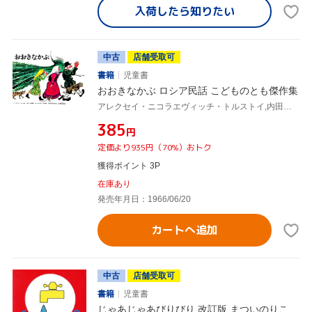
入荷したら
知りたい
中古
店舗受取可
書籍
児童書
おおきなかぶ ロシア民話 こどものとも傑作集
アレクセイ・ニコラエヴィッチ・トルストイ,内田莉莎子,佐藤忠良
¥385
円
定価より935円（70%）おトク
獲得ポイント 3P
在庫あり
発売年月日：1966/06/20
カートへ追加
中古
店舗受取可
書籍
児童書
じゃあじゃあびりびり 改訂版 まついのりこ