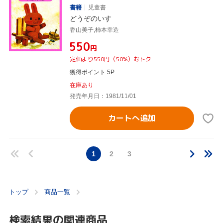
書籍
児童書
どうぞのいす
香山美子,柿本幸造
¥550
円
定価より550円（50%）おトク
獲得ポイント 5P
在庫あり
発売年月日：1981/11/01
カートへ追加
1
2
3
トップ
商品一覧
検索結果の関連商品