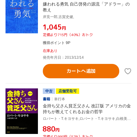
嫌われる勇気 自己啓発の源流「アドラー」の
教え
岸見一郎,古賀史健,
¥1,045
円
定価より715円（40%）おトク
獲得ポイント 9P
在庫あり
発売年月日：2013/12/14
カートへ追加
中古
店舗受取可
書籍
単行本
金持ち父さん貧乏父さん 改訂版 アメリカの金
持ちが教えてくれるお金の哲学
ロバート・T.キヨサキ,ロバート・T.キヨサキ,白根美保子,白根美保子,
¥880
円
定価より990円（52%）おトク