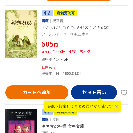
中古
店舗受取可
書籍
児童書
ふたりはともだち ミセスこどもの本
アーノルド・ローベル,三木卓
¥605
円
定価より440円（42%）おトク
獲得ポイント 5P
在庫あり
発売年月日：1983/04/01
カートへ追加
巻数を指定して
まとめ買いが可能です
中古
店舗受取可
書籍
文庫
キネマの神様 文春文庫