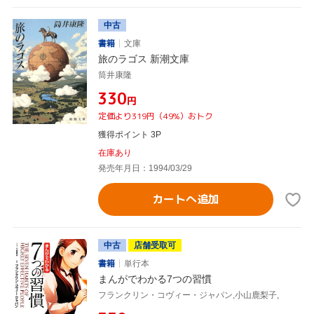
中古
書籍
文庫
旅のラゴス 新潮文庫
筒井康隆
¥330
円
定価より319円（49%）おトク
獲得ポイント 3P
在庫あり
発売年月日：1994/03/29
カートへ追加
中古
店舗受取可
書籍
単行本
まんがでわかる7つの習慣
フランクリン・コヴィー・ジャパン,小山鹿梨子,