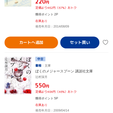
¥220
円
定価より462円（67%）おトク
獲得ポイント 2P
在庫あり
発売年月日：2014/08/09
カートへ追加
中古
書籍
文庫
ぼくのメジャースプーン 講談社文庫
辻村深月
¥550
円
定価より484円（46%）おトク
獲得ポイント 5P
在庫あり
発売年月日：2009/04/14