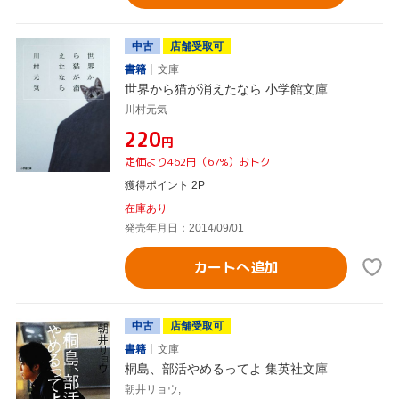
中古
店舗受取可
書籍
文庫
世界から猫が消えたなら 小学館文庫
川村元気
¥220
円
定価より462円（67%）おトク
獲得ポイント 2P
在庫あり
発売年月日：2014/09/01
カートへ追加
中古
店舗受取可
書籍
文庫
桐島、部活やめるってよ 集英社文庫
朝井リョウ,