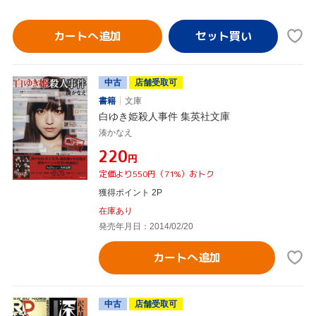
カートへ追加
中古
店舗受取可
書籍
文庫
白ゆき姫殺人事件 集英社文庫
湊かなえ
¥220
円
定価より550円（71%）おトク
獲得ポイント 2P
在庫あり
発売年月日：2014/02/20
カートへ追加
中古
店舗受取可