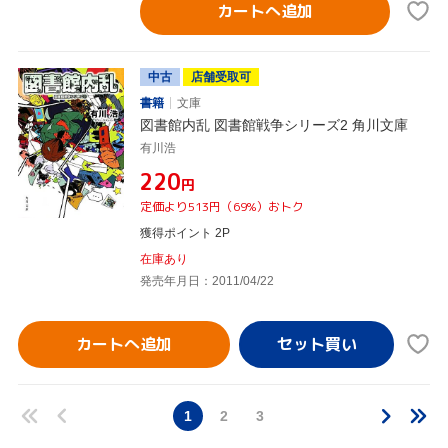
カートへ追加
中古
店舗受取可
書籍
文庫
図書館内乱 図書館戦争シリーズ2 角川文庫
有川浩
¥220
円
定価より513円（69%）おトク
獲得ポイント 2P
在庫あり
発売年月日：2011/04/22
カートへ追加
1
2
3