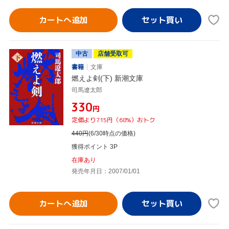
カートへ追加
中古
店舗受取可
書籍
文庫
燃えよ剣(下) 新潮文庫
司馬遼太郎
¥330
円
定価より715円（68%）おトク
440
円
(6/30時点の価格)
獲得ポイント 3P
在庫あり
発売年月日：2007/01/01
カートへ追加