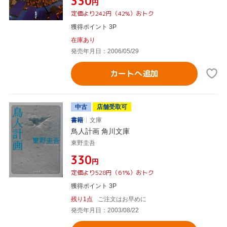
¥330
円
定価より242円（42%）おトク
獲得ポイント 3P
在庫あり
発売年月日：2006/05/29
カートへ追加
中古
店舗受取可
書籍
文庫
鳥人計画 角川文庫
東野圭吾
¥330
円
定価より528円（61%）おトク
獲得ポイント 3P
残り1点
ご注文はお早めに
発売年月日：2003/08/22