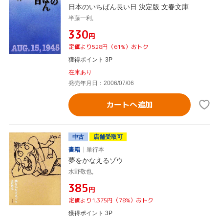
日本のいちばん長い日 決定版 文春文庫
半藤一利,
¥330
円
定価より528円（61%）おトク
獲得ポイント 3P
在庫あり
発売年月日：2006/07/06
カートへ追加
中古
店舗受取可
書籍
単行本
夢をかなえるゾウ
水野敬也,
¥385
円
定価より1,375円（78%）おトク
獲得ポイント 3P