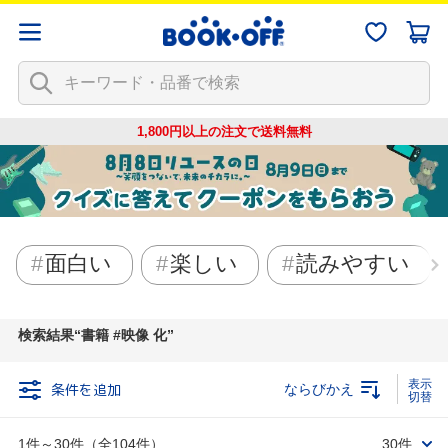
1,800円以上の注文で
送料無料
面白い
楽しい
読みやすい
検索結果
書籍 #映像 化
条件を追加
ならびかえ
1件～30件（全104件）
30件