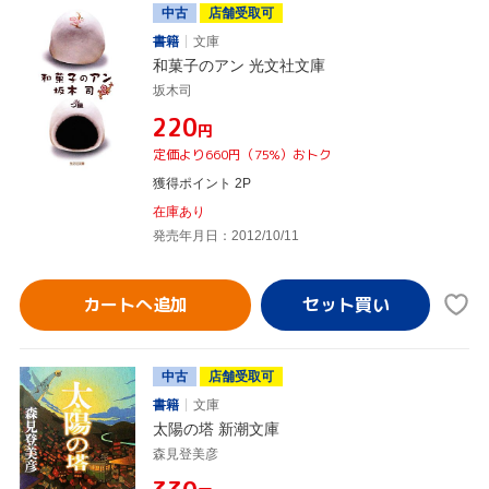
中古
店舗受取可
書籍
文庫
和菓子のアン 光文社文庫
坂木司
¥220
円
定価より660円（75%）おトク
獲得ポイント 2P
在庫あり
発売年月日：2012/10/11
カートへ追加
中古
店舗受取可
書籍
文庫
太陽の塔 新潮文庫
森見登美彦