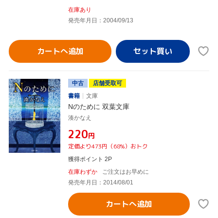
在庫あり
発売年月日：2004/09/13
カートへ追加
中古
店舗受取可
書籍
文庫
Nのために 双葉文庫
湊かなえ
¥220
円
定価より473円（68%）おトク
獲得ポイント 2P
在庫わずか
ご注文はお早めに
発売年月日：2014/08/01
カートへ追加