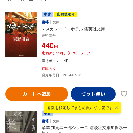
中古
店舗受取可
書籍
文庫
マスカレード・ホテル 集英社文庫
東野圭吾
¥440
円
定価より660円（60%）おトク
獲得ポイント 4P
在庫あり
発売年月日：2014/07/18
カートへ追加
巻数を指定して
まとめ買いが可能です
中古
書籍
文庫
卒業 加賀恭一郎シリーズ 講談社文庫加賀恭一