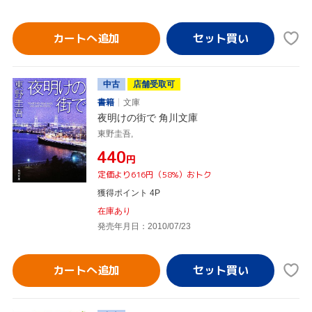
カートへ追加
中古
店舗受取可
書籍
文庫
夜明けの街で 角川文庫
東野圭吾,
¥440
円
定価より616円（58%）おトク
獲得ポイント 4P
在庫あり
発売年月日：2010/07/23
カートへ追加