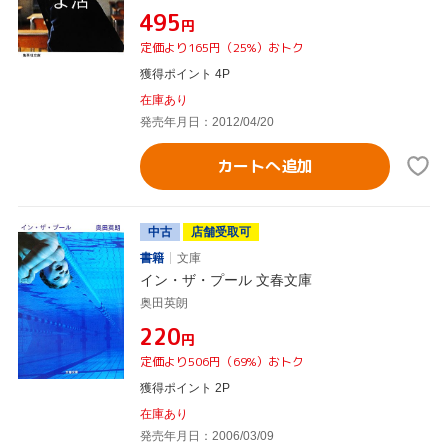
¥495
円
定価より165円（25%）おトク
獲得ポイント 4P
在庫あり
発売年月日：2012/04/20
カートへ追加
中古
店舗受取可
書籍
文庫
イン・ザ・プール 文春文庫
奥田英朗
¥220
円
定価より506円（69%）おトク
獲得ポイント 2P
在庫あり
発売年月日：2006/03/09