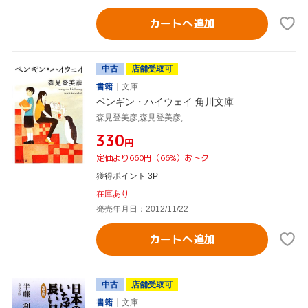
カートへ追加
中古
店舗受取可
書籍
文庫
ペンギン・ハイウェイ 角川文庫
森見登美彦,森見登美彦,
¥330
円
定価より660円（66%）おトク
獲得ポイント 3P
在庫あり
発売年月日：2012/11/22
カートへ追加
中古
店舗受取可
書籍
文庫