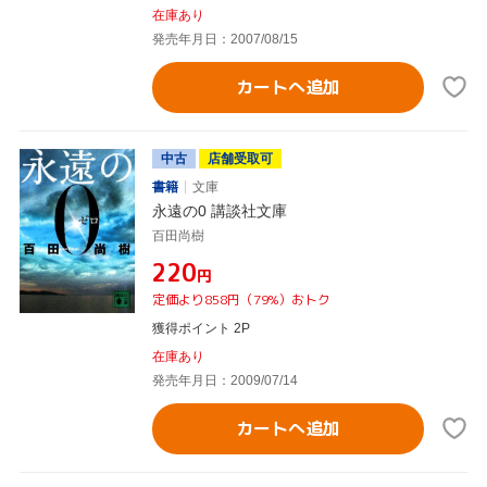
在庫あり
発売年月日：2007/08/15
カートへ追加
中古
店舗受取可
書籍
文庫
永遠の0 講談社文庫
百田尚樹
¥220
円
定価より858円（79%）おトク
獲得ポイント 2P
在庫あり
発売年月日：2009/07/14
カートへ追加