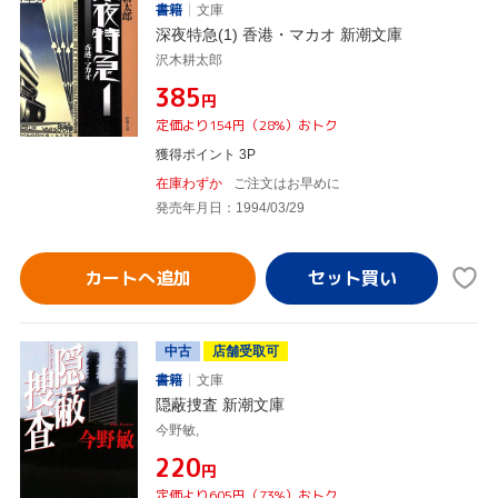
書籍
文庫
深夜特急(1) 香港・マカオ 新潮文庫
沢木耕太郎
¥385
円
定価より154円（28%）おトク
獲得ポイント 3P
在庫わずか
ご注文はお早めに
発売年月日：1994/03/29
カートへ追加
中古
店舗受取可
書籍
文庫
隠蔽捜査 新潮文庫
今野敏,
¥220
円
定価より605円（73%）おトク