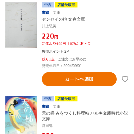
中古
店舗受取可
書籍
文庫
センセイの鞄 文春文庫
川上弘美
¥220
円
定価より462円（67%）おトク
獲得ポイント 2P
残り1点
ご注文はお早めに
発売年月日：2004/09/01
カートへ追加
中古
店舗受取可
書籍
文庫
天の梯 みをつくし料理帖 ハルキ文庫時代小説
文庫
髙田郁