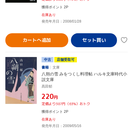
獲得ポイント 2P
在庫あり
発売年月日：2008/01/28
カートへ追加
中古
店舗受取可
書籍
文庫
八朔の雪 みをつくし料理帖 ハルキ文庫時代小
説文庫
髙田郁
¥220
円
定価より387円（63%）おトク
獲得ポイント 2P
在庫あり
発売年月日：2009/05/16