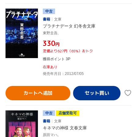
中古
書籍
文庫
プラチナデータ 幻冬舎文庫
東野圭吾,
¥330
円
定価より627円（65%）おトク
獲得ポイント 3P
在庫あり
発売年月日：2012/07/05
カートへ追加
中古
店舗受取可
書籍
文庫
キネマの神様 文春文庫
原田マハ,