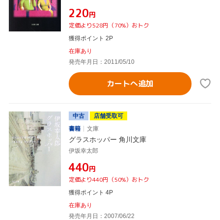
¥220
円
定価より528円（70%）おトク
獲得ポイント 2P
在庫あり
発売年月日：2011/05/10
カートへ追加
中古
店舗受取可
書籍
文庫
グラスホッパー 角川文庫
伊坂幸太郎
¥440
円
定価より440円（50%）おトク
獲得ポイント 4P
在庫あり
発売年月日：2007/06/22