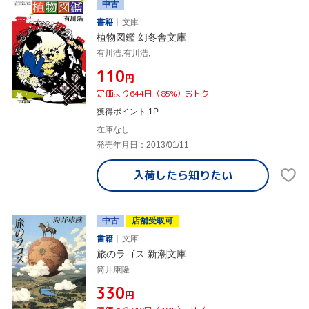
中古
書籍
文庫
植物図鑑 幻冬舎文庫
有川浩,有川浩,
¥110
円
定価より644円（85%）おトク
獲得ポイント 1P
在庫なし
発売年月日：2013/01/11
入荷したら
知りたい
中古
店舗受取可
書籍
文庫
旅のラゴス 新潮文庫
筒井康隆
¥330
円