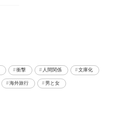
衝撃
人間関係
文庫化
海外旅行
男と女