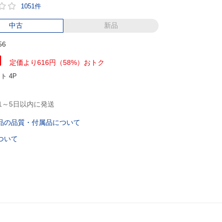
1051件
中古
新品
56
円
定価より616円（58%）おトク
ント
4P
1～5日以内に発送
品の品質・付属品について
ついて