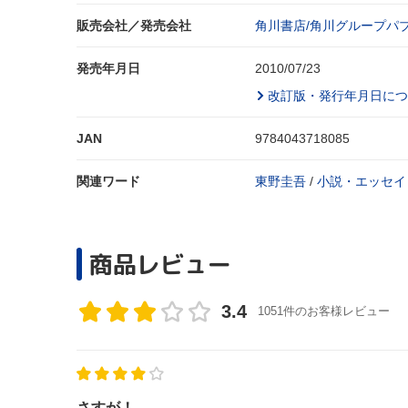
販売会社／発売会社
角川書店/角川グループパ
発売年月日
2010/07/23
改訂版・発行年月日につ
JAN
9784043718085
関連ワード
東野圭吾
/
小説・エッセイ
商品レビュー
3.4
1051件のお客様レビュー
さすが！