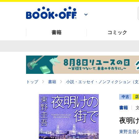
書籍
コミック
トップ
書籍
小説・エッセイ・ノンフィクション（文
中古
店
書籍
夜明け
東野圭吾