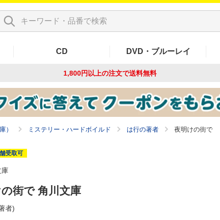
CD
DVD・ブルーレイ
1,800円以上の注文で
送料無料
庫）
ミステリー・ハードボイルド
は行の著者
夜明けの街で
舗受取可
文庫
の街で 角川文庫
(著者)