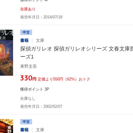
在庫あり
発売年月日：2014/07/18
中古
書籍
文庫
探偵ガリレオ 探偵ガリレオシリーズ 文春文庫
ーズ1
東野圭吾
¥330
円
定価より550円（62%）おトク
獲得ポイント 3P
在庫なし
発売年月日：2002/02/07
中古
書籍
文庫