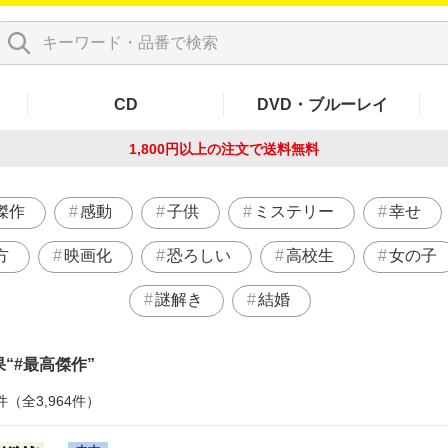
CD
DVD・ブルーレイ
1,800円以上の注文で
送料無料
傑作
感動
子供
ミステリー
幸せ
方
映画化
恐ろしい
高校生
女の子
謎解き
結婚
果
#最高傑作
件（全3,964件）