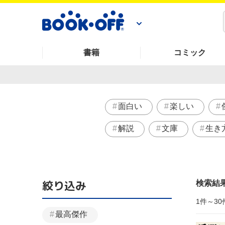
書籍
コミック
面白い
楽しい
解説
文庫
生き
絞り込み
検索結
1件～30
最高傑作