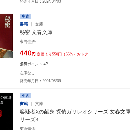
発売年月日：2024/04/03
中古
書籍
文庫
秘密 文春文庫
東野圭吾
¥440
円
定価より550円（55%）おトク
獲得ポイント 4P
在庫なし
発売年月日：2001/05/09
中古
書籍
文庫
容疑者Xの献身 探偵ガリレオシリーズ 文春文
リーズ3
東野圭吾,