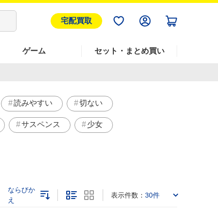
宅配買取
ゲーム
セット・まとめ買い
読みやすい
切ない
サスペンス
少女
ならびか
表示件数：
30件
え