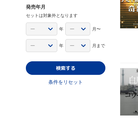
発売年月
セットは対象外となります
年
月〜
年
月まで
検索する
条件をリセット