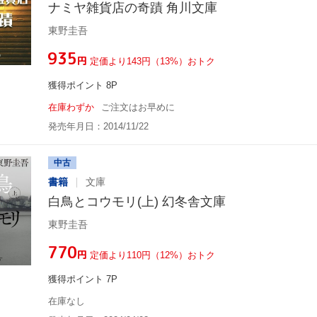
ナミヤ雑貨店の奇蹟 角川文庫
東野圭吾
¥935
円
定価より143円（13%）おトク
獲得ポイント 8P
在庫わずか
ご注文はお早めに
発売年月日：2014/11/22
中古
書籍
文庫
白鳥とコウモリ(上) 幻冬舎文庫
東野圭吾
¥770
円
定価より110円（12%）おトク
獲得ポイント 7P
在庫なし