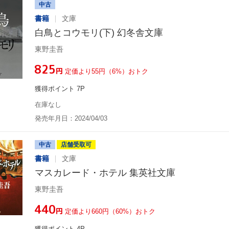
中古
書籍
文庫
白鳥とコウモリ(下) 幻冬舎文庫
東野圭吾
¥825
円
定価より55円（6%）おトク
獲得ポイント 7P
在庫なし
発売年月日：2024/04/03
中古
店舗受取可
書籍
文庫
マスカレード・ホテル 集英社文庫
東野圭吾
¥440
円
定価より660円（60%）おトク
獲得ポイント 4P