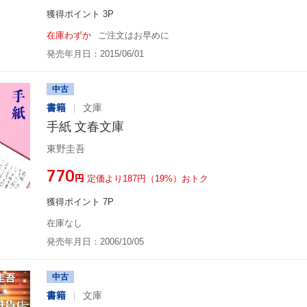
獲得ポイント 3P
在庫わずか
ご注文はお早めに
発売年月日：2015/06/01
中古
書籍
文庫
手紙 文春文庫
東野圭吾
¥770
円
定価より187円（19%）おトク
獲得ポイント 7P
在庫なし
発売年月日：2006/10/05
中古
書籍
文庫