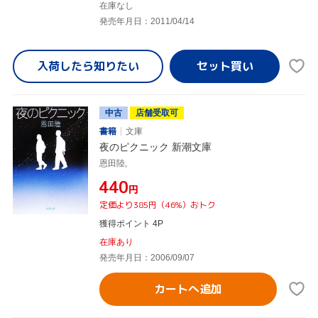
在庫なし
発売年月日：2011/04/14
入荷したら
知りたい
中古
店舗受取可
書籍
文庫
夜のピクニック 新潮文庫
恩田陸,
¥440
円
定価より385円（46%）おトク
獲得ポイント 4P
在庫あり
発売年月日：2006/09/07
カートへ追加