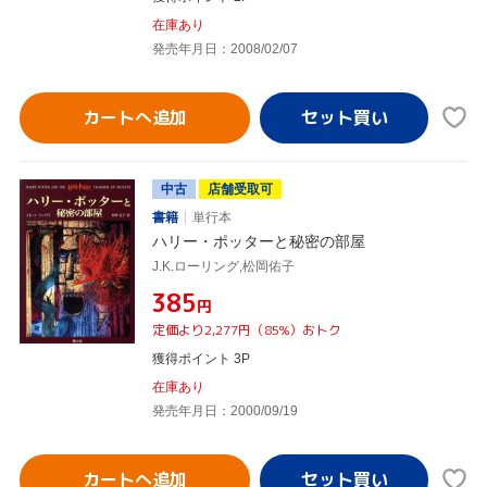
在庫あり
発売年月日：2008/02/07
カートへ追加
中古
店舗受取可
書籍
単行本
ハリー・ポッターと秘密の部屋
J.K.ローリング,松岡佑子
¥385
円
定価より2,277円（85%）おトク
獲得ポイント 3P
在庫あり
発売年月日：2000/09/19
カートへ追加