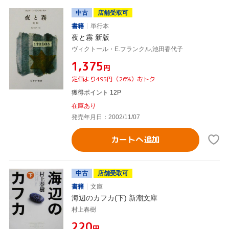
中古
店舗受取可
書籍
単行本
夜と霧 新版
ヴィクトール・E.フランクル,池田香代子
¥1,375
円
定価より495円（26%）おトク
獲得ポイント 12P
在庫あり
発売年月日：2002/11/07
カートへ追加
中古
店舗受取可
書籍
文庫
海辺のカフカ(下) 新潮文庫
村上春樹
¥220
円