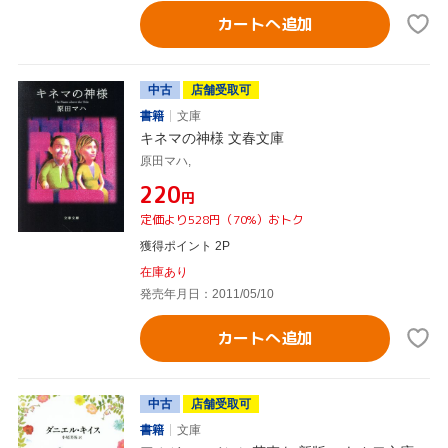
カートへ追加
中古
店舗受取可
書籍
文庫
キネマの神様 文春文庫
原田マハ,
¥220
円
定価より528円（70%）おトク
獲得ポイント 2P
在庫あり
発売年月日：2011/05/10
カートへ追加
中古
店舗受取可
書籍
文庫