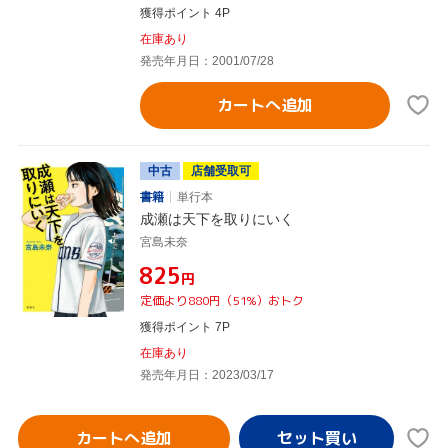
獲得ポイント 4P
在庫あり
発売年月日：2001/07/28
カートへ追加
中古
店舗受取可
書籍
単行本
成瀬は天下を取りにいく
宮島未奈
¥825
円
定価より880円（51%）おトク
獲得ポイント 7P
在庫あり
発売年月日：2023/03/17
カートへ追加