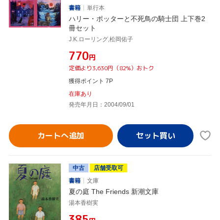
書籍
単行本
ハリー・ポッターと不死鳥の騎士団 上下巻2
冊セット
J.K.ローリング,松岡佑子
¥770
円
定価より3,630円（82%）おトク
獲得ポイント 7P
在庫あり
発売年月日：2004/09/01
カートへ追加
中古
店舗受取可
書籍
文庫
夏の庭 The Friends 新潮文庫
湯本香樹実
¥385