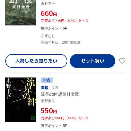
東野圭吾
¥660
円
定価より715円（52%）おトク
獲得ポイント 6P
在庫なし
発売年月日：2007/03/19
入荷したら
知りたい
中古
書籍
文庫
流星の絆 講談社文庫
東野圭吾
¥550
円
定価より550円（50%）おトク
獲得ポイント 5P