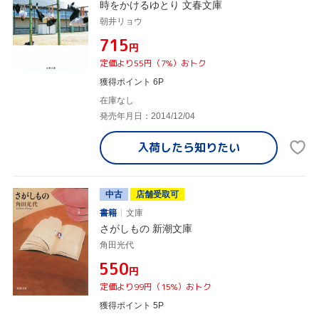
時をかけるゆとり 文春文庫
朝井リョウ
¥715
円
定価より55円（7%）おトク
獲得ポイント 6P
在庫なし
発売年月日：2014/12/04
入荷したら
知りたい
中古
店舗受取可
書籍
文庫
さがしもの 新潮文庫
角田光代
¥550
円
定価より99円（15%）おトク
獲得ポイント 5P