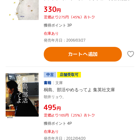
¥330
円
定価より275円（45%）おトク
獲得ポイント 3P
在庫あり
発売年月日：2006/03/27
カートへ追加
中古
店舗受取可
書籍
文庫
桐島、部活やめるってよ 集英社文庫
朝井リョウ,
¥495
円
定価より165円（25%）おトク
獲得ポイント 4P
在庫あり
発売年月日：2012/04/20