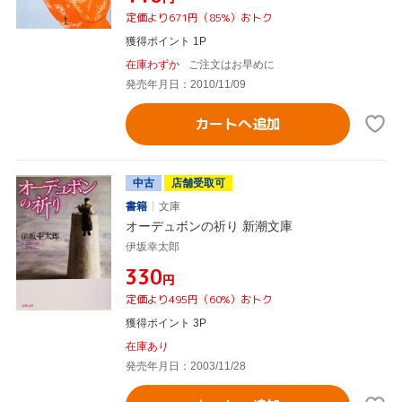
定価より671円（85%）おトク
獲得ポイント 1P
在庫わずか
ご注文はお早めに
発売年月日：2010/11/09
カートへ追加
中古
店舗受取可
書籍
文庫
オーデュボンの祈り 新潮文庫
伊坂幸太郎
¥330
円
定価より495円（60%）おトク
獲得ポイント 3P
在庫あり
発売年月日：2003/11/28