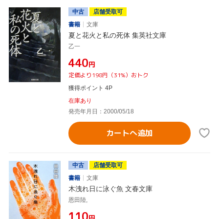
中古
店舗受取可
書籍
文庫
夏と花火と私の死体 集英社文庫
乙一
¥440
円
定価より198円（31%）おトク
獲得ポイント 4P
在庫あり
発売年月日：2000/05/18
カートへ追加
中古
店舗受取可
書籍
文庫
木洩れ日に泳ぐ魚 文春文庫
恩田陸,
¥110
円