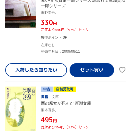
赤い指 加賀恭一郎シリーズ 講談社文庫加賀恭
一郎シリーズ
東野圭吾,
¥330
円
定価より440円（57%）おトク
獲得ポイント 3P
在庫なし
発売年月日：2009/08/11
入荷したら
知りたい
中古
店舗受取可
書籍
文庫
西の魔女が死んだ 新潮文庫
梨木香歩,
¥495
円
定価より154円（23%）おトク