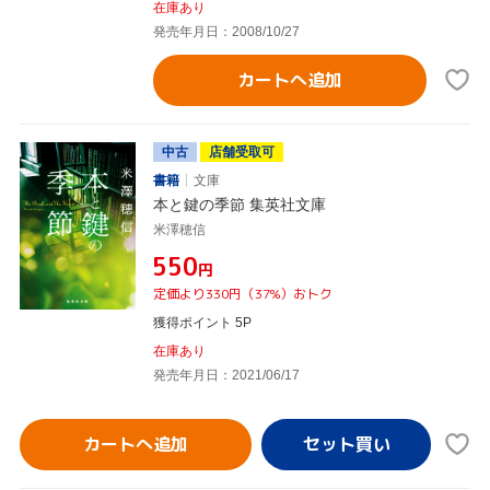
在庫あり
発売年月日：2008/10/27
カートへ追加
中古
店舗受取可
書籍
文庫
本と鍵の季節 集英社文庫
米澤穂信
¥550
円
定価より330円（37%）おトク
獲得ポイント 5P
在庫あり
発売年月日：2021/06/17
カートへ追加