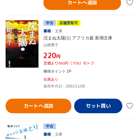
カートへ追加
中古
店舗受取可
書籍
文庫
沈まぬ太陽(1) アフリカ篇 新潮文庫
山崎豊子
¥220
円
定価より660円（75%）おトク
獲得ポイント 2P
在庫あり
発売年月日：2001/11/28
カートへ追加
中古
書籍
文庫