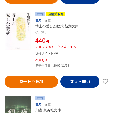
中古
店舗受取可
書籍
文庫
博士の愛した数式 新潮文庫
小川洋子,
¥440
円
定価より209円（32%）おトク
獲得ポイント 4P
在庫あり
発売年月日：2005/11/28
カートへ追加
中古
書籍
文庫
幻夜 集英社文庫