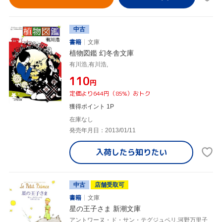
中古
書籍
文庫
植物図鑑 幻冬舎文庫
有川浩,有川浩,
¥110
円
定価より644円（85%）おトク
獲得ポイント 1P
在庫なし
発売年月日：2013/01/11
入荷したら
知りたい
中古
店舗受取可
書籍
文庫
星の王子さま 新潮文庫
アントワーヌ・ド・サン・テグジュペリ,河野万里子