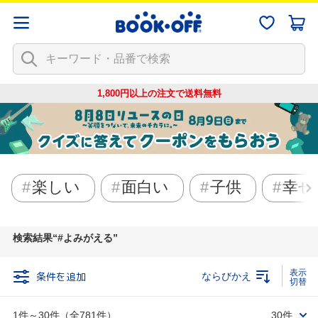
1,800円以上の注文で
送料無料
楽しい
面白い
子供
幸せ
検索結果
#よみがえる
条件を追加
ならびかえ
1件～30件（全781件）
30件