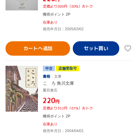
定価より880円（80%）おトク
獲得ポイント 2P
在庫あり
発売年月日：2005/03/02
カートへ追加
中古
店舗受取可
書籍
文庫
こゝろ 角川文庫
夏目漱石
¥220
円
定価より352円（61%）おトク
獲得ポイント 2P
在庫あり
発売年月日：2004/04/01