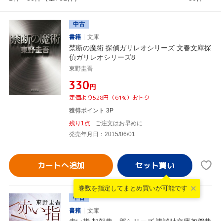
中古
書籍
文庫
禁断の魔術 探偵ガリレオシリーズ 文春文庫探
偵ガリレオシリーズ8
東野圭吾
¥330
円
定価より528円（61%）おトク
獲得ポイント 3P
残り1点
ご注文はお早めに
発売年月日：2015/06/01
カートへ追加
巻数を指定して
まとめ買いが可能です
中古
書籍
文庫