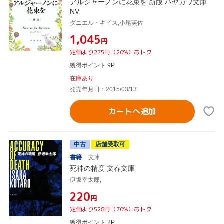
アルジャーノンに花束を 新版 ハヤカワ文庫
NV
ダニエル・キイス,小尾芙佐
¥1,045
円
定価より275円（20%）おトク
獲得ポイント 9P
在庫あり
発売年月日：2015/03/13
カートへ追加
中古
店舗受取可
書籍
文庫
死神の精度 文春文庫
伊坂幸太郎,
¥220
円
定価より528円（70%）おトク
獲得ポイント 2P