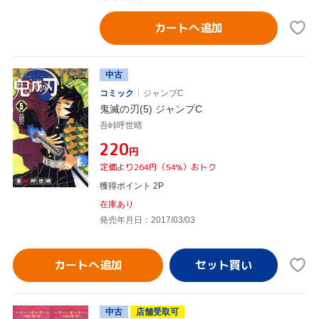
カートへ追加
中古
コミック
ジャンプC
鬼滅の刃(5) ジャンプC
吾峠呼世晴
¥220
円
定価より264円（54%）おトク
獲得ポイント 2P
在庫あり
発売年月日：2017/03/03
カートへ追加
中古
店舗受取可