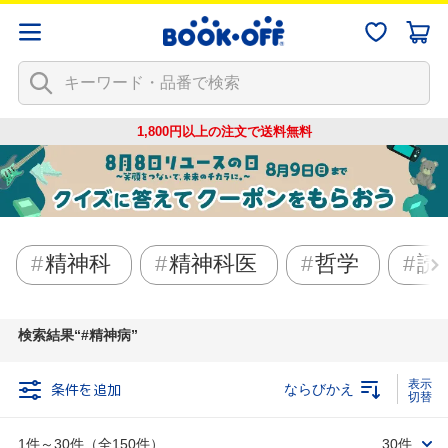
1,800円以上の注文で
送料無料
精神科
精神科医
哲学
読
検索結果
#精神病
条件を追加
ならびかえ
1件～30件（全150件）
30件