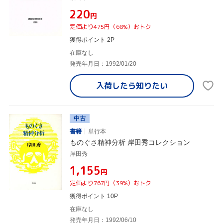
¥220
円
定価より475円（68%）おトク
獲得ポイント 2P
在庫なし
発売年月日：1992/01/20
入荷したら
知りたい
中古
書籍
単行本
ものぐさ精神分析 岸田秀コレクション
岸田秀
¥1,155
円
定価より767円（39%）おトク
獲得ポイント 10P
在庫なし
発売年月日：1992/06/10