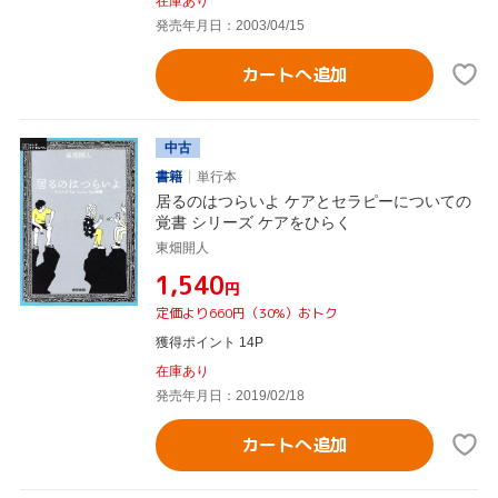
在庫あり
発売年月日：2003/04/15
カートへ追加
中古
書籍
単行本
居るのはつらいよ ケアとセラピーについての
覚書 シリーズ ケアをひらく
東畑開人
¥1,540
円
定価より660円（30%）おトク
獲得ポイント 14P
在庫あり
発売年月日：2019/02/18
カートへ追加