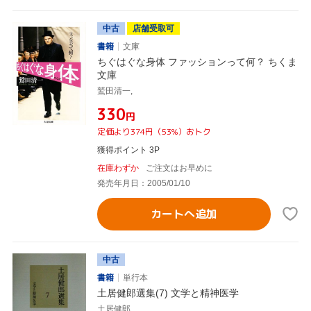
中古
店舗受取可
書籍
文庫
ちぐはぐな身体 ファッションって何？ ちくま
文庫
鷲田清一,
¥330
円
定価より374円（53%）おトク
獲得ポイント 3P
在庫わずか
ご注文はお早めに
発売年月日：2005/01/10
カートへ追加
中古
書籍
単行本
土居健郎選集(7) 文学と精神医学
土居健郎