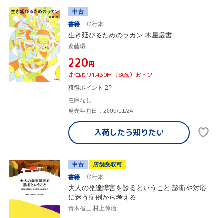
中古
書籍
単行本
生き延びるためのラカン 木星叢書
斎藤環
¥220
円
定価より1,430円（86%）おトク
獲得ポイント 2P
在庫なし
発売年月日：2006/11/24
入荷したら
知りたい
中古
店舗受取可
書籍
単行本
大人の発達障害を診るということ 診断や対応
に迷う症例から考える
青木省三,村上伸治