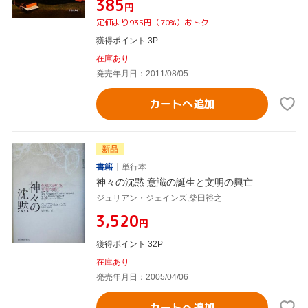
¥385
円
定価より935円（70%）おトク
獲得ポイント 3P
在庫あり
発売年月日：2011/08/05
カートへ追加
新品
書籍
単行本
神々の沈黙 意識の誕生と文明の興亡
ジュリアン・ジェインズ,柴田裕之
¥3,520
円
獲得ポイント 32P
在庫あり
発売年月日：2005/04/06
カートへ追加