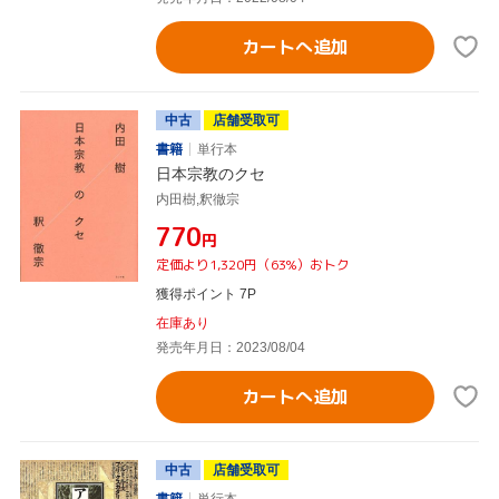
カートへ追加
中古
店舗受取可
書籍
単行本
日本宗教のクセ
内田樹,釈徹宗
¥770
円
定価より1,320円（63%）おトク
獲得ポイント 7P
在庫あり
発売年月日：2023/08/04
カートへ追加
中古
店舗受取可
書籍
単行本