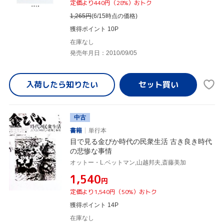
定価より440円（28%）おトク
1,265
円
(6/15時点の価格)
獲得ポイント 10P
在庫なし
発売年月日：2010/09/05
入荷したら
知りたい
中古
書籍
単行本
目で見る金ぴか時代の民衆生活 古き良き時代
の悲惨な事情
オットー・L.ベットマン,山越邦夫,斎藤美加
¥1,540
円
定価より1,540円（50%）おトク
獲得ポイント 14P
在庫なし