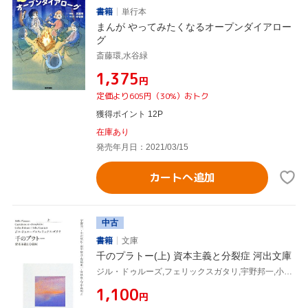
書籍
単行本
まんが やってみたくなるオープンダイアロー
グ
斎藤環,水谷緑
¥1,375
円
定価より605円（30%）おトク
獲得ポイント 12P
在庫あり
発売年月日：2021/03/15
カートへ追加
中古
書籍
文庫
千のプラトー(上) 資本主義と分裂症 河出文庫
ジル・ドゥルーズ,フェリックスガタリ,宇野邦一,小沢秋広,田中敏彦,豊崎光一,宮林寛,守中高明,
¥1,100
円