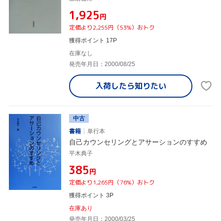
¥1,925
円
定価より2,255円（53%）おトク
獲得ポイント 17P
在庫なし
発売年月日：2000/08/25
入荷したら
知りたい
中古
書籍
単行本
自己カウンセリングとアサーションのすすめ
平木典子
¥385
円
定価より1,265円（76%）おトク
獲得ポイント 3P
在庫あり
発売年月日：2000/03/25