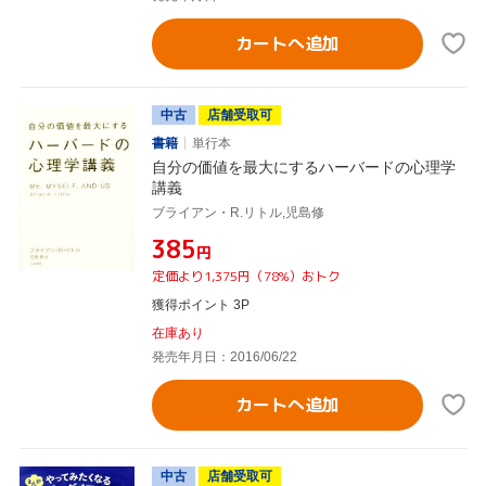
カートへ追加
中古
店舗受取可
書籍
単行本
自分の価値を最大にするハーバードの心理学
講義
ブライアン・R.リトル,児島修
¥385
円
定価より1,375円（78%）おトク
獲得ポイント 3P
在庫あり
発売年月日：2016/06/22
カートへ追加
中古
店舗受取可