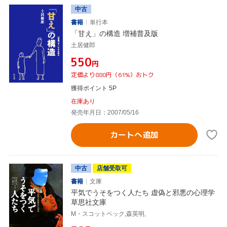
中古
書籍
単行本
「甘え」の構造 増補普及版
土居健郎
¥550
円
定価より880円（61%）おトク
獲得ポイント 5P
在庫あり
発売年月日：2007/05/16
カートへ追加
中古
店舗受取可
書籍
文庫
平気でうそをつく人たち 虚偽と邪悪の心理学
草思社文庫
M・スコットペック,森英明,