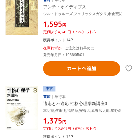
アンチ・オイディプス
ジル・ドゥルーズ,フェリックスガタリ,市倉宏祐,
¥1,595
円
定価より4,345円（73%）おトク
獲得ポイント 14P
在庫わずか
ご注文はお早めに
発売年月日：1986/05/01
カートへ追加
中古
書籍
単行本
適応と不適応 性格心理学新講座3
本明寛,依田明,福島章,安香宏,原野広太郎,星野命
¥1,375
円
定価より2,897円（67%）おトク
獲得ポイント 12P