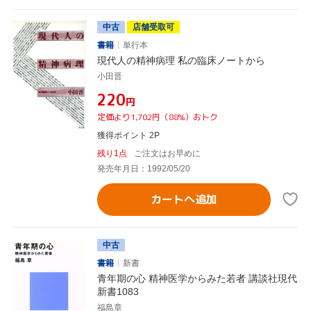
中古
店舗受取可
書籍
単行本
現代人の精神病理 私の臨床ノートから
小田晋
¥220
円
定価より1,702円（88%）おトク
獲得ポイント 2P
残り1点
ご注文はお早めに
発売年月日：1992/05/20
カートへ追加
中古
書籍
新書
青年期の心 精神医学からみた若者 講談社現代
新書1083
福島章