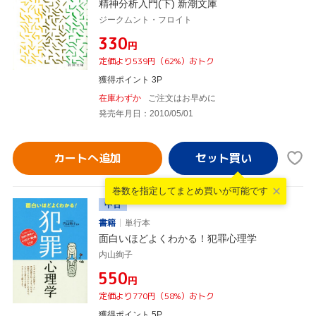
精神分析入門(下) 新潮文庫
ジークムント・フロイト
¥330
円
定価より539円（62%）おトク
獲得ポイント 3P
在庫わずか
ご注文はお早めに
発売年月日：2010/05/01
カートへ追加
巻数を指定して
まとめ買いが可能です
中古
書籍
単行本
面白いほどよくわかる！犯罪心理学
内山絢子
¥550
円
定価より770円（58%）おトク
獲得ポイント 5P