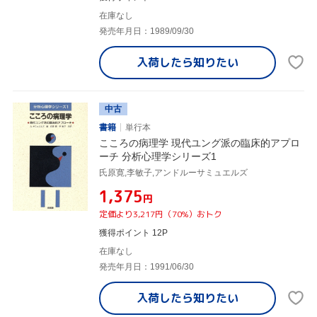
在庫なし
発売年月日：1989/09/30
入荷したら
知りたい
中古
書籍
単行本
こころの病理学 現代ユング派の臨床的アプロ
ーチ 分析心理学シリーズ1
氏原寛,李敏子,アンドルーサミュエルズ
¥1,375
円
定価より3,217円（70%）おトク
獲得ポイント 12P
在庫なし
発売年月日：1991/06/30
入荷したら
知りたい