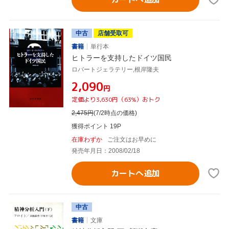
中古
店舗受取可
書籍
単行本
ヒトラーを支持したドイツ国民
ロバートジェラテリー,根岸隆夫
¥2,090
円
定価より3,630円（63%）おトク
2,475
円
(7/2時点の価格)
獲得ポイント 19P
在庫わずか
ご注文はお早めに
発売年月日：2008/02/18
カートへ追加
中古
書籍
文庫