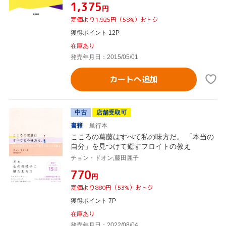
¥1,375
円
定価より1,925円（58%）おトク
獲得ポイント 12P
在庫あり
発売年月日：2015/05/01
カートへ追加
中古
店舗受取可
書籍
単行本
こころの葛藤はすべて私の味方だ。 「本当の
自分」を見つけて癒すフロイトの教え
チョン・ドオン,藤田麗子
¥770
円
定価より880円（53%）おトク
獲得ポイント 7P
在庫あり
発売年月日：2022/08/04