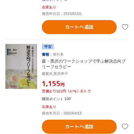
在庫あり
発売年月日：2015/01/01
カートへ追加
中古
書籍
単行本
森・黒沢のワークショップで学ぶ解決志向ブ
リーフセラピー
森俊夫,黒沢幸子
¥1,155
円
定価より825円（41%）おトク
獲得ポイント 10P
在庫あり
発売年月日：2002/04/15
カートへ追加