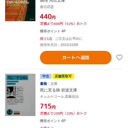
病理 河出文庫
春日武彦
¥440
円
定価より484円（52%）おトク
獲得ポイント 4P
残り1点
ご注文はお早めに
発売年月日：2022/10/06
カートへ追加
中古
店舗受取可
書籍
文庫
死に至る病 岩波文庫
キェルケゴール,斎藤信治
¥715
円
定価より286円（28%）おトク
獲得ポイント 6P