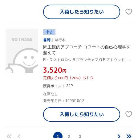
入荷したら
知りたい
中古
書籍
単行本
間主観的アプローチ コフートの自己心理学を
超えて
R・D.ストロロウ,B.ブランチャフ,G.E.アトウッド,丸田俊彦
¥3,520
円
定価より880円（20%）おトク
獲得ポイント 32P
在庫なし
発売年月日：1995/10/12
入荷したら
知りたい
1
2
3