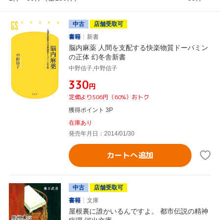
中古
店舗受取可
書籍
新書
脳内麻薬 人間を支配する快楽物質ドーパミン
の正体 幻冬舎新書
中野信子,中野信子
¥330
円
定価より506円（60%）おトク
獲得ポイント 3P
在庫あり
発売年月日：2014/01/30
カートへ追加
中古
店舗受取可
書籍
文庫
屋根裏に誰かいるんですよ。 都市伝説の精神