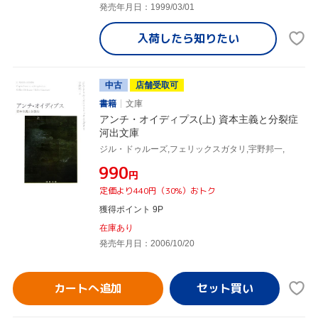
発売年月日：1999/03/01
入荷したら
知りたい
中古
店舗受取可
書籍
文庫
アンチ・オイディプス(上) 資本主義と分裂症
河出文庫
ジル・ドゥルーズ,フェリックスガタリ,宇野邦一,
¥990
円
定価より440円（30%）おトク
獲得ポイント 9P
在庫あり
発売年月日：2006/10/20
カートへ追加