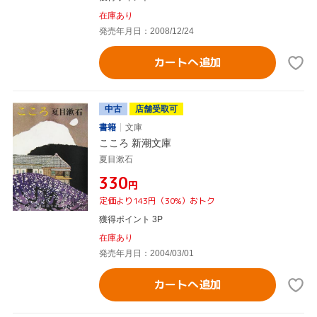
在庫あり
発売年月日：2008/12/24
カートへ追加
中古
店舗受取可
書籍
文庫
こころ 新潮文庫
夏目漱石
¥330
円
定価より143円（30%）おトク
獲得ポイント 3P
在庫あり
発売年月日：2004/03/01
カートへ追加