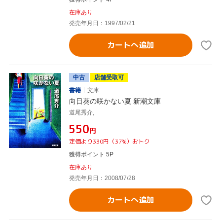
在庫あり
発売年月日：1997/02/21
カートへ追加
中古
店舗受取可
書籍
文庫
向日葵の咲かない夏 新潮文庫
道尾秀介,
¥550
円
定価より330円（37%）おトク
獲得ポイント 5P
在庫あり
発売年月日：2008/07/28
カートへ追加