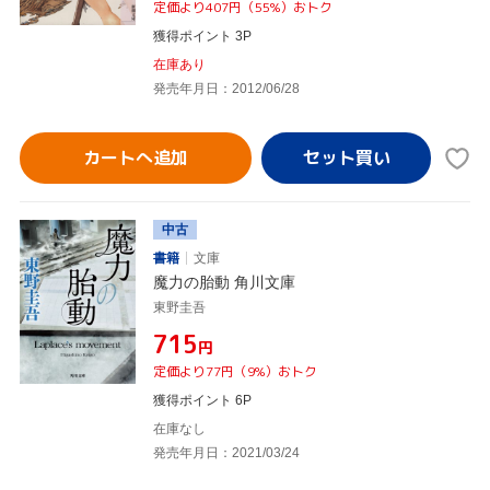
定価より407円（55%）おトク
獲得ポイント 3P
在庫あり
発売年月日：2012/06/28
カートへ追加
中古
書籍
文庫
魔力の胎動 角川文庫
東野圭吾
¥715
円
定価より77円（9%）おトク
獲得ポイント 6P
在庫なし
発売年月日：2021/03/24