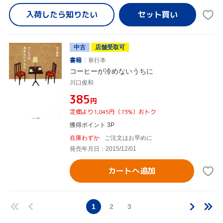
入荷したら
知りたい
中古
店舗受取可
書籍
単行本
コーヒーが冷めないうちに
川口俊和
¥385
円
定価より1,045円（73%）おトク
獲得ポイント 3P
在庫わずか
ご注文はお早めに
発売年月日：2015/12/01
カートへ追加
1
2
3