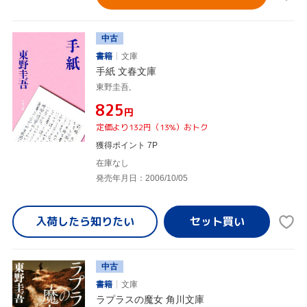
中古
書籍
文庫
手紙 文春文庫
東野圭吾,
¥825
円
定価より132円（13%）おトク
獲得ポイント 7P
在庫なし
発売年月日：2006/10/05
入荷したら
知りたい
中古
書籍
文庫
ラプラスの魔女 角川文庫