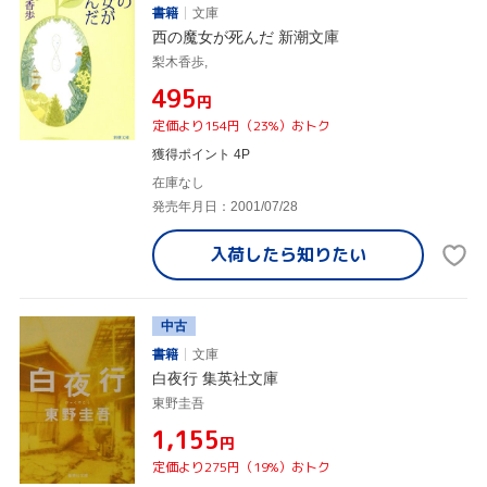
書籍
文庫
西の魔女が死んだ 新潮文庫
梨木香歩,
¥495
円
定価より154円（23%）おトク
獲得ポイント 4P
在庫なし
発売年月日：2001/07/28
入荷したら
知りたい
中古
書籍
文庫
白夜行 集英社文庫
東野圭吾
¥1,155
円
定価より275円（19%）おトク