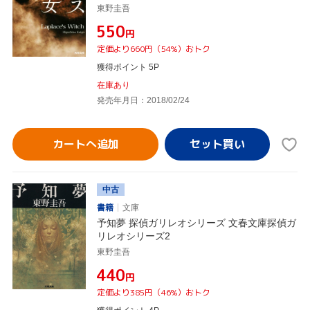
東野圭吾
¥550
円
定価より660円（54%）おトク
獲得ポイント 5P
在庫あり
発売年月日：2018/02/24
カートへ追加
中古
書籍
文庫
予知夢 探偵ガリレオシリーズ 文春文庫探偵ガ
リレオシリーズ2
東野圭吾
¥440
円
定価より385円（46%）おトク