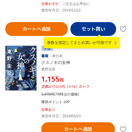
在庫わずか
ご注文はお早めに
発売年月日：2014/11/22
カートへ追加
巻数を指定して
まとめ買いが可能です
中古
書籍
単行本
クスノキの女神
東野圭吾
¥1,155
円
定価より825円（41%）おトク
1,375
円
(7/9時点の価格)
獲得ポイント 10P
在庫あり
発売年月日：2024/05/23
カートへ追加