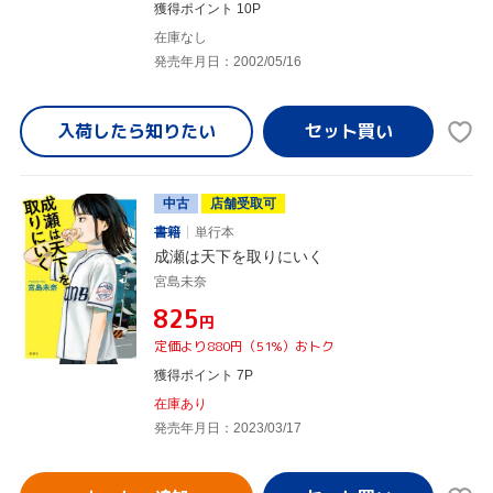
獲得ポイント 10P
在庫なし
発売年月日：2002/05/16
入荷したら
知りたい
中古
店舗受取可
書籍
単行本
成瀬は天下を取りにいく
宮島未奈
¥825
円
定価より880円（51%）おトク
獲得ポイント 7P
在庫あり
発売年月日：2023/03/17