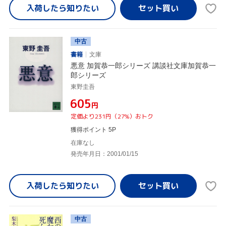
入荷したら
知りたい
中古
書籍
文庫
悪意 加賀恭一郎シリーズ 講談社文庫加賀恭一
郎シリーズ
東野圭吾
¥605
円
定価より231円（27%）おトク
獲得ポイント 5P
在庫なし
発売年月日：2001/01/15
入荷したら
知りたい
中古