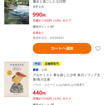
魔女と過ごした七日間
東野圭吾
¥990
円
定価より990円（50%）おトク
獲得ポイント 9P
在庫あり
発売年月日：2023/03/17
カートへ追加
中古
店舗受取可
書籍
文庫
アルケミスト 夢を旅した少年 角川ソフィア文
庫/角川文庫
パウロ・コエーリョ,山川紘矢,山川亜希子
¥440
円
定価より396円（47%）おトク
獲得ポイント 4P