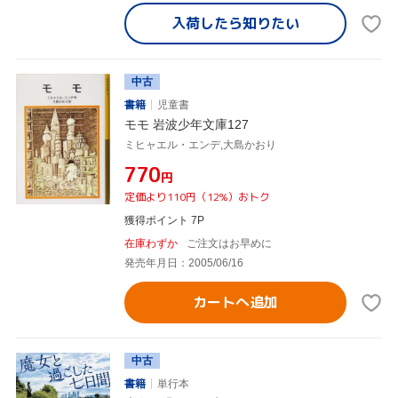
入荷したら
知りたい
中古
書籍
児童書
モモ 岩波少年文庫127
ミヒャエル・エンデ,大島かおり
¥770
円
定価より110円（12%）おトク
獲得ポイント 7P
在庫わずか
ご注文はお早めに
発売年月日：2005/06/16
カートへ追加
中古
書籍
単行本