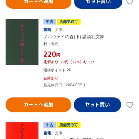
カートへ追加
中古
店舗受取可
書籍
文庫
ノルウェイの森(下) 講談社文庫
村上春樹
¥220
円
定価より572円（72%）おトク
獲得ポイント 2P
在庫あり
発売年月日：2004/09/13
カートへ追加
中古
店舗受取可
書籍
文庫