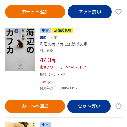
カートへ追加
中古
店舗受取可
書籍
文庫
海辺のカフカ(上) 新潮文庫
村上春樹
¥440
円
定価より605円（57%）おトク
獲得ポイント 4P
在庫あり
発売年月日：2005/03/02
カートへ追加
中古