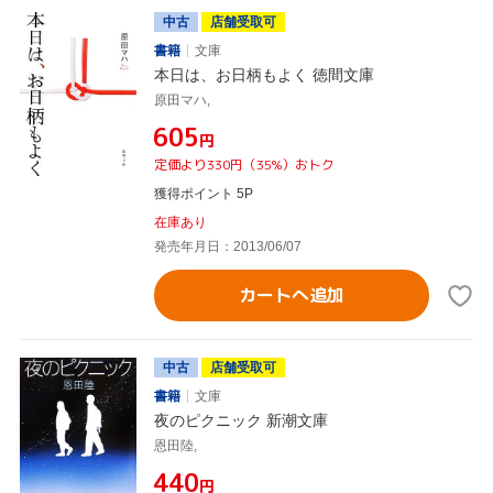
中古
店舗受取可
書籍
文庫
本日は、お日柄もよく 徳間文庫
原田マハ,
¥605
円
定価より330円（35%）おトク
獲得ポイント 5P
在庫あり
発売年月日：2013/06/07
カートへ追加
中古
店舗受取可
書籍
文庫
夜のピクニック 新潮文庫
恩田陸,
¥440
円