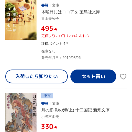
書籍
文庫
木曜日にはココアを 宝島社文庫
青山美智子
¥495
円
定価より209円（29%）おトク
獲得ポイント 4P
在庫なし
発売年月日：2019/08/06
入荷したら
知りたい
中古
書籍
文庫
月の影 影の海(上) 十二国記 新潮文庫
小野不由美
¥330
円