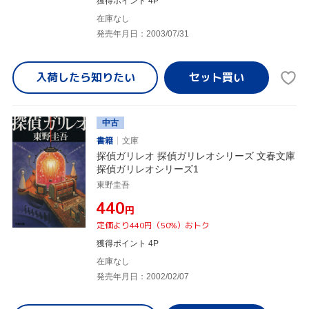
獲得ポイント 4P
在庫なし
発売年月日：2003/07/31
入荷したら
知りたい
中古
書籍
文庫
探偵ガリレオ 探偵ガリレオシリーズ 文春文庫
探偵ガリレオシリーズ1
東野圭吾
¥440
円
定価より440円（50%）おトク
獲得ポイント 4P
在庫なし
発売年月日：2002/02/07