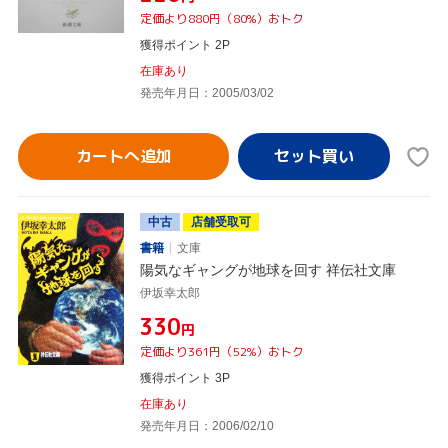
定価より880円（80%）おトク
獲得ポイント 2P
在庫あり
発売年月日：2005/03/02
カートへ追加
中古
店舗受取可
書籍
文庫
陽気なギャングが地球を回す 祥伝社文庫
伊坂幸太郎
¥330
円
定価より361円（52%）おトク
獲得ポイント 3P
在庫あり
発売年月日：2006/02/10