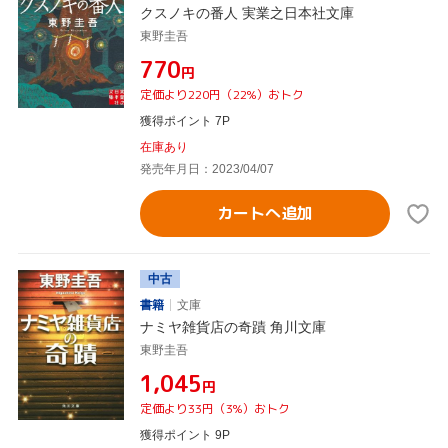
クスノキの番人 実業之日本社文庫
東野圭吾
¥770
円
定価より220円（22%）おトク
獲得ポイント 7P
在庫あり
発売年月日：2023/04/07
カートへ追加
中古
書籍
文庫
ナミヤ雑貨店の奇蹟 角川文庫
東野圭吾
¥1,045
円
定価より33円（3%）おトク
獲得ポイント 9P