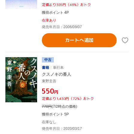
定価より385円（46%）おトク
獲得ポイント 4P
在庫あり
発売年月日：2006/09/07
カートへ追加
中古
書籍
単行本
クスノキの番人
東野圭吾
¥550
円
定価より1,430円（72%）おトク
770
円
(7/2時点の価格)
獲得ポイント 5P
在庫なし
発売年月日：2020/03/17