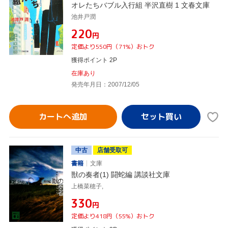
オレたちバブル入行組 半沢直樹 1 文春文庫
池井戸潤
¥220
円
定価より550円（71%）おトク
獲得ポイント 2P
在庫あり
発売年月日：2007/12/05
カートへ追加
中古
店舗受取可
書籍
文庫
獣の奏者(1) 闘蛇編 講談社文庫
上橋菜穂子,
¥330
円
定価より418円（55%）おトク