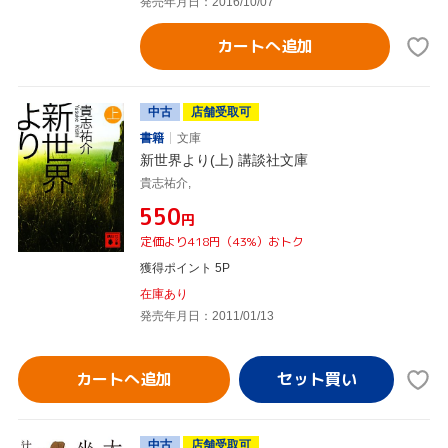
発売年月日：2016/10/07
カートへ追加
中古
店舗受取可
書籍
文庫
新世界より(上) 講談社文庫
貴志祐介,
¥550
円
定価より418円（43%）おトク
獲得ポイント 5P
在庫あり
発売年月日：2011/01/13
カートへ追加
中古
店舗受取可