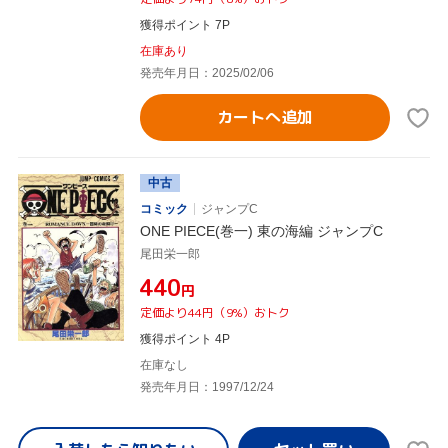
獲得ポイント 7P
在庫あり
発売年月日：2025/02/06
カートへ追加
中古
コミック
ジャンプC
ONE PIECE(巻一) 東の海編 ジャンプC
尾田栄一郎
¥440
円
定価より44円（9%）おトク
獲得ポイント 4P
在庫なし
発売年月日：1997/12/24