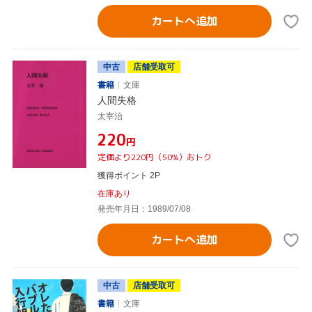
カートへ追加
中古
店舗受取可
書籍
文庫
人間失格
太宰治
¥220
円
定価より220円（50%）おトク
獲得ポイント 2P
在庫あり
発売年月日：1989/07/08
カートへ追加
中古
店舗受取可
書籍
文庫