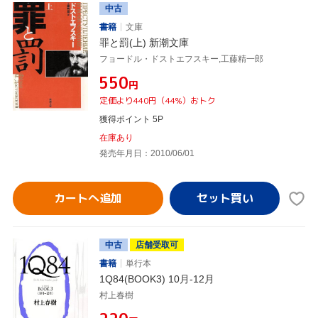
中古
書籍
文庫
罪と罰(上) 新潮文庫
フョードル・ドストエフスキー,工藤精一郎
¥550
円
定価より440円（44%）おトク
獲得ポイント 5P
在庫あり
発売年月日：2010/06/01
カートへ追加
中古
店舗受取可
書籍
単行本
1Q84(BOOK3) 10月-12月
村上春樹