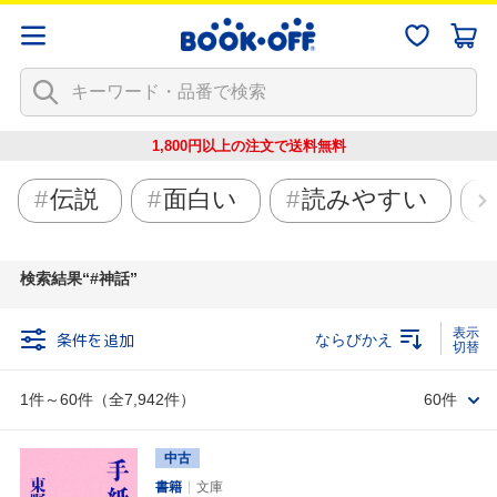
1,800円以上の注文で
送料無料
伝説
面白い
読みやすい
検索結果
#神話
条件を追加
ならびかえ
1件～60件（全7,942件）
60件
中古
書籍
文庫