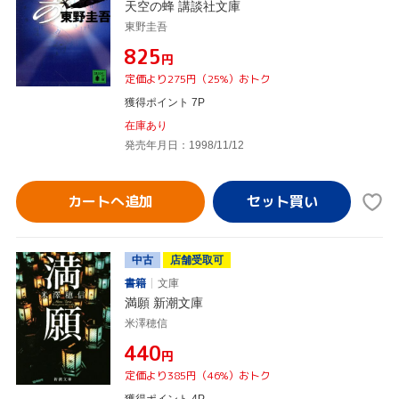
天空の蜂 講談社文庫
東野圭吾
¥825
円
定価より275円（25%）おトク
獲得ポイント 7P
在庫あり
発売年月日：1998/11/12
カートへ追加
中古
店舗受取可
書籍
文庫
満願 新潮文庫
米澤穂信
¥440
円
定価より385円（46%）おトク