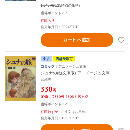
1,045
円
(6/25時点の価格)
獲得ポイント 8P
在庫あり
発売年月日：2024/07/12
カートへ追加
中古
店舗受取可
コミック
アニメージュ文庫
シュナの旅(文庫版) アニメージュ文庫
宮崎駿
¥330
円
定価より330円（50%）おトク
獲得ポイント 3P
在庫わずか
ご注文はお早めに
発売年月日：1983/06/15