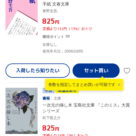
手紙 文春文庫
東野圭吾,
¥825
円
定価より132円（13%）おトク
獲得ポイント 7P
在庫なし
発売年月日：2006/10/05
入荷したら
知りたい
巻数を指定して
まとめ買いが可能です
中古
店舗受取可
書籍
文庫
一次元の挿し木 宝島社文庫 『このミス』大賞
シリーズ
松下龍之介
¥825
円
定価より74円（8%）おトク