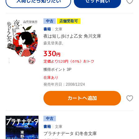
入荷したら
知りたい
中古
店舗受取可
書籍
文庫
夜は短し歩けよ乙女 角川文庫
森見登美彦,
¥330
円
定価より528円（61%）おトク
獲得ポイント 3P
在庫あり
発売年月日：2008/12/24
カートへ追加
中古
書籍
文庫
プラチナデータ 幻冬舎文庫