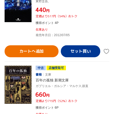
東野圭吾,
¥440
円
定価より517円（54%）おトク
獲得ポイント 4P
在庫あり
発売年月日：2012/07/05
カートへ追加
中古
店舗受取可
書籍
文庫
百年の孤独 新潮文庫
ガブリエル・ガルシア・マルケス,鼓直
¥660
円
定価より715円（52%）おトク
獲得ポイント 6P