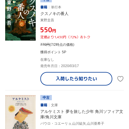
書籍
単行本
クスノキの番人
東野圭吾
¥550
円
定価より1,430円（72%）おトク
770
円
(7/2時点の価格)
獲得ポイント 5P
在庫なし
発売年月日：2020/03/17
入荷したら
知りたい
中古
書籍
文庫
アルケミスト 夢を旅した少年 角川ソフィア文
庫/角川文庫
パウロ・コエーリョ,山川紘矢,山川亜希子