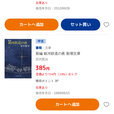
在庫あり
発売年月日：2012/06/28
カートへ追加
中古
書籍
文庫
新編 銀河鉄道の夜 新潮文庫
宮沢賢治
¥385
円
定価より154円（28%）おトク
獲得ポイント 3P
在庫あり
発売年月日：1989/06/15
カートへ追加