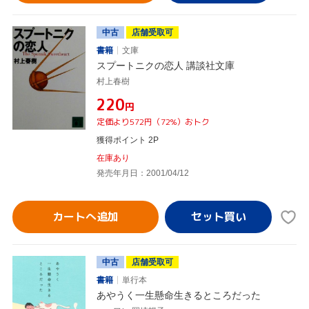
中古
店舗受取可
書籍
文庫
スプートニクの恋人 講談社文庫
村上春樹
¥220
円
定価より572円（72%）おトク
獲得ポイント 2P
在庫あり
発売年月日：2001/04/12
カートへ追加
中古
店舗受取可
書籍
単行本
あやうく一生懸命生きるところだった