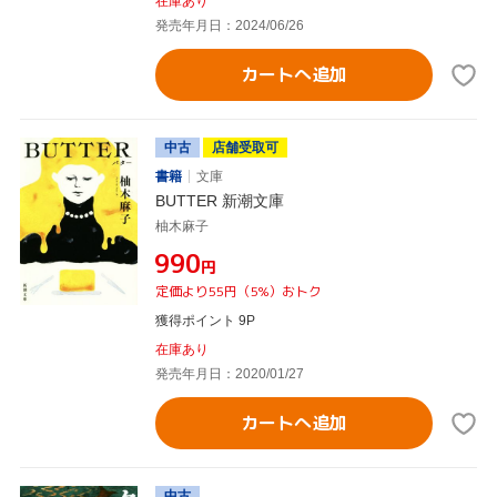
在庫あり
発売年月日：2024/06/26
カートへ追加
中古
店舗受取可
書籍
文庫
BUTTER 新潮文庫
柚木麻子
¥990
円
定価より55円（5%）おトク
獲得ポイント 9P
在庫あり
発売年月日：2020/01/27
カートへ追加
中古