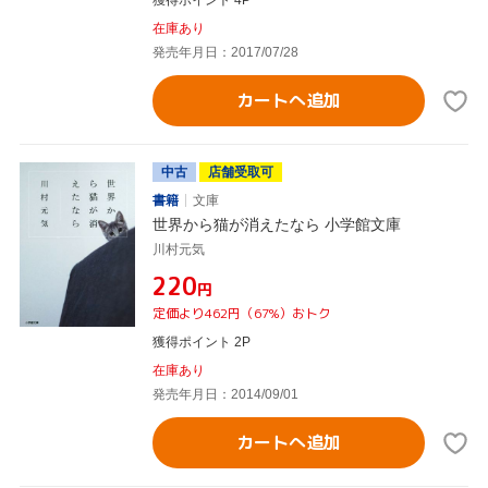
獲得ポイント 4P
在庫あり
発売年月日：2017/07/28
カートへ追加
中古
店舗受取可
書籍
文庫
世界から猫が消えたなら 小学館文庫
川村元気
¥220
円
定価より462円（67%）おトク
獲得ポイント 2P
在庫あり
発売年月日：2014/09/01
カートへ追加