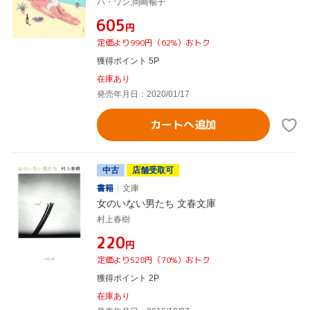
ハ・ワン,岡崎暢子
¥605
円
定価より990円（62%）おトク
獲得ポイント 5P
在庫あり
発売年月日：2020/01/17
カートへ追加
中古
店舗受取可
書籍
文庫
女のいない男たち 文春文庫
村上春樹
¥220
円
定価より528円（70%）おトク
獲得ポイント 2P
在庫あり