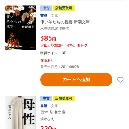
中古
店舗受取可
書籍
文庫
儚い羊たちの祝宴 新潮文庫
米澤穂信,米澤穂信
¥385
円
定価より352円（47%）おトク
獲得ポイント 3P
在庫あり
発売年月日：2011/06/28
カートへ追加
中古
店舗受取可
書籍
文庫
母性 新潮文庫
湊かなえ
¥220