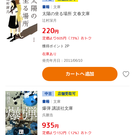
書籍
文庫
太陽の坐る場所 文春文庫
辻村深月
¥220
円
定価より605円（73%）おトク
獲得ポイント 2P
在庫あり
発売年月日：2011/06/10
カートへ追加
中古
店舗受取可
書籍
文庫
爆弾 講談社文庫
呉勝浩
¥935
円
定価より132円（12%）おトク