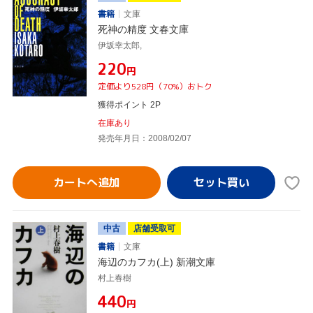
書籍
文庫
死神の精度 文春文庫
伊坂幸太郎,
¥220
円
定価より528円（70%）おトク
獲得ポイント 2P
在庫あり
発売年月日：2008/02/07
カートへ追加
中古
店舗受取可
書籍
文庫
海辺のカフカ(上) 新潮文庫
村上春樹
¥440
円