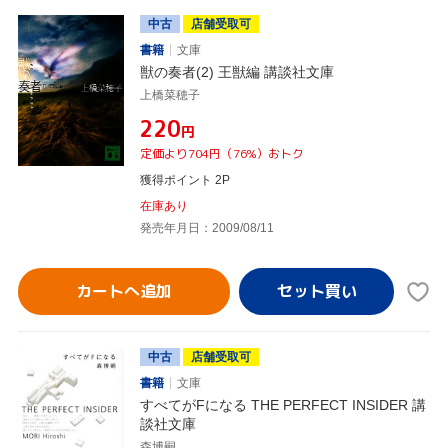
中古
店舗受取可
書籍
文庫
獣の奏者(2) 王獣編 講談社文庫
上橋菜穂子
¥220
円
定価より704円（76%）おトク
獲得ポイント 2P
在庫あり
発売年月日：2009/08/11
カートへ追加
中古
店舗受取可
書籍
文庫
すべてがFになる THE PERFECT INSIDER 講
談社文庫
森博嗣