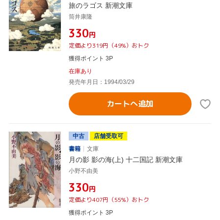
旅のラゴス 新潮文庫
筒井康隆
¥330
円
定価より319円（49%）おトク
獲得ポイント 3P
在庫あり
発売年月日：1994/03/29
カートへ追加
中古
店舗受取可
書籍
文庫
月の影 影の海(上) 十二国記 新潮文庫
小野不由美
¥330
円
定価より407円（55%）おトク
獲得ポイント 3P