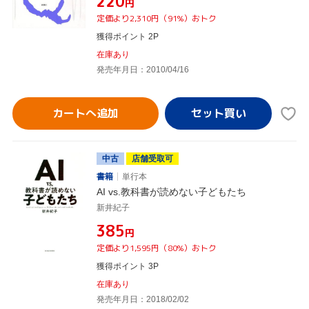
¥220
円
定価より2,310円（91%）おトク
獲得ポイント 2P
在庫あり
発売年月日：2010/04/16
カートへ追加
中古
店舗受取可
書籍
単行本
AI vs.教科書が読めない子どもたち
新井紀子
¥385
円
定価より1,595円（80%）おトク
獲得ポイント 3P
在庫あり
発売年月日：2018/02/02