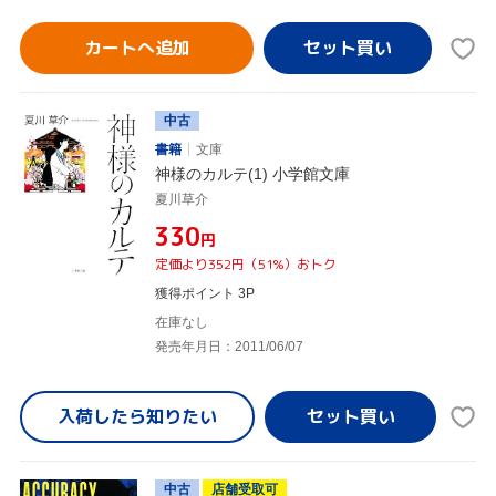
カートへ追加
中古
書籍
文庫
神様のカルテ(1) 小学館文庫
夏川草介
¥330
円
定価より352円（51%）おトク
獲得ポイント 3P
在庫なし
発売年月日：2011/06/07
入荷したら
知りたい
中古
店舗受取可