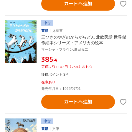
カートへ追加
中古
書籍
児童書
三びきのやぎのがらがらどん 北欧民話 世界傑
作絵本シリーズ・アメリカの絵本
マーシャ・ブラウン,瀬田貞二
¥385
円
定価より1,045円（73%）おトク
獲得ポイント 3P
在庫あり
発売年月日：1965/07/01
カートへ追加
中古
書籍
文庫