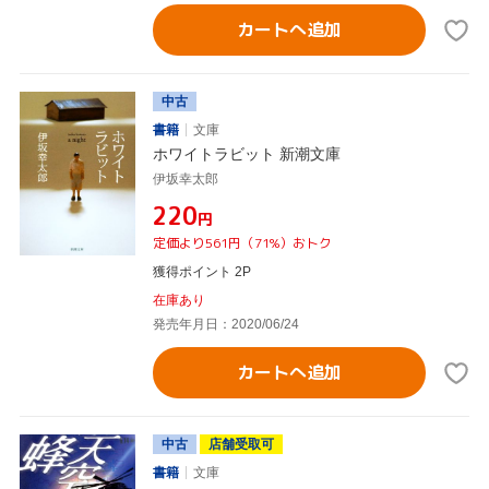
カートへ追加
中古
書籍
文庫
ホワイトラビット 新潮文庫
伊坂幸太郎
¥220
円
定価より561円（71%）おトク
獲得ポイント 2P
在庫あり
発売年月日：2020/06/24
カートへ追加
中古
店舗受取可
書籍
文庫