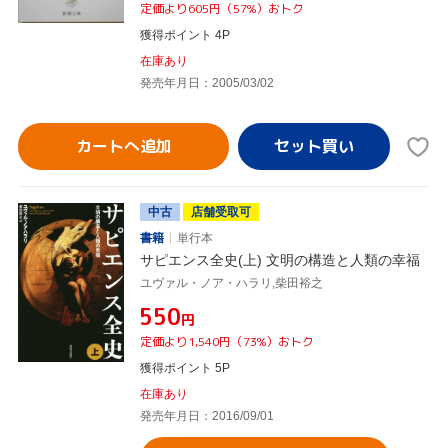
定価より605円（57%）おトク
獲得ポイント 4P
在庫あり
発売年月日：2005/03/02
カートへ追加
中古
店舗受取可
書籍
単行本
サピエンス全史(上) 文明の構造と人類の幸福
ユヴァル・ノア・ハラリ,柴田裕之
¥550
円
定価より1,540円（73%）おトク
獲得ポイント 5P
在庫あり
発売年月日：2016/09/01