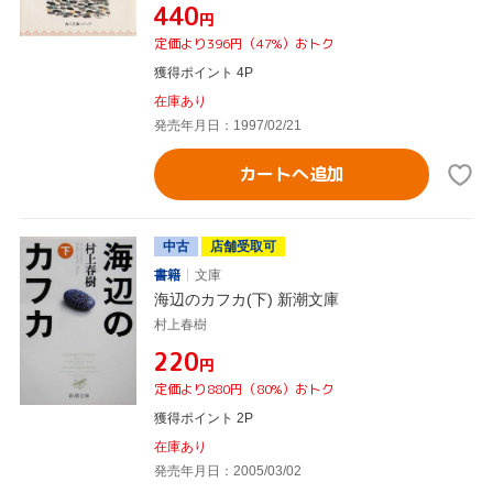
¥440
円
定価より396円（47%）おトク
獲得ポイント 4P
在庫あり
発売年月日：1997/02/21
カートへ追加
中古
店舗受取可
書籍
文庫
海辺のカフカ(下) 新潮文庫
村上春樹
¥220
円
定価より880円（80%）おトク
獲得ポイント 2P
在庫あり
発売年月日：2005/03/02