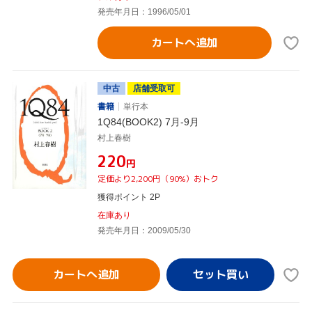
発売年月日：1996/05/01
カートへ追加
中古
店舗受取可
書籍
単行本
1Q84(BOOK2) 7月-9月
村上春樹
¥220
円
定価より2,200円（90%）おトク
獲得ポイント 2P
在庫あり
発売年月日：2009/05/30
カートへ追加