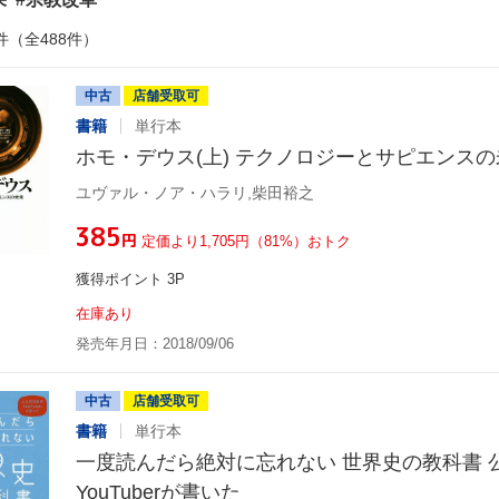
件（全488件）
中古
店舗受取可
書籍
単行本
ホモ・デウス(上) テクノロジーとサピエンスの
ユヴァル・ノア・ハラリ,柴田裕之
¥385
円
定価より1,705円（81%）おトク
獲得ポイント 3P
在庫あり
発売年月日：2018/09/06
中古
店舗受取可
書籍
単行本
一度読んだら絶対に忘れない 世界史の教科書 
YouTuberが書いた