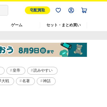
宅配買取
ゲーム
セット・まとめ買い
皇帝
読みやすい
界大戦
名著
神話