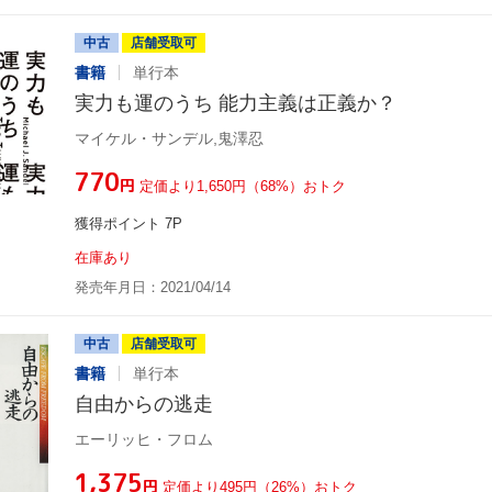
中古
店舗受取可
書籍
単行本
実力も運のうち 能力主義は正義か？
マイケル・サンデル,鬼澤忍
¥770
円
定価より1,650円（68%）おトク
獲得ポイント 7P
在庫あり
発売年月日：2021/04/14
中古
店舗受取可
書籍
単行本
自由からの逃走
エーリッヒ・フロム
¥1,375
円
定価より495円（26%）おトク