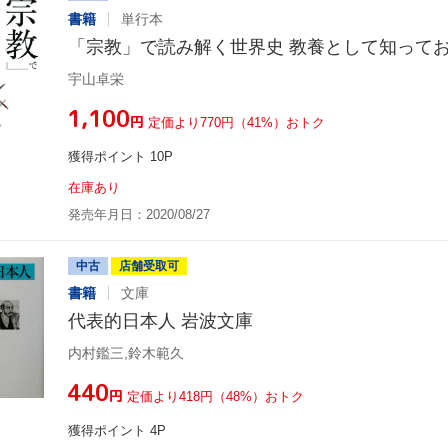
書籍
単行本
「宗教」で読み解く世界史 教養として知って
宇山卓栄
¥1,100
円
定価より770円（41%）おトク
獲得ポイント 10P
在庫あり
発売年月日：2020/08/27
中古
店舗受取可
書籍
文庫
代表的日本人 岩波文庫
内村鑑三,鈴木範久
¥440
円
定価より418円（48%）おトク
獲得ポイント 4P