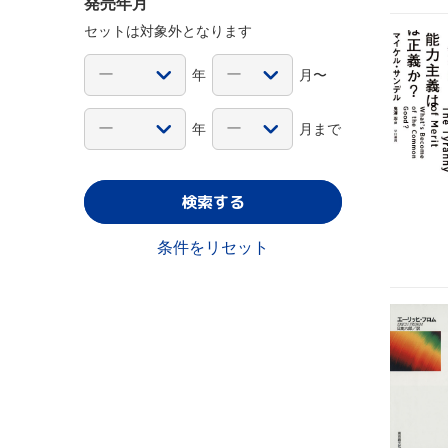
発売年月
セットは対象外となります
年
月〜
年
月まで
検索する
条件をリセット