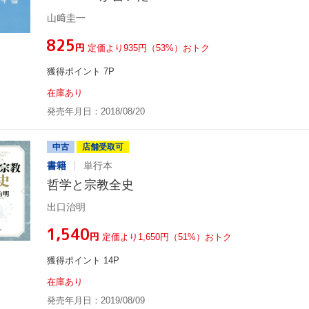
山﨑圭一
¥825
円
定価より935円（53%）おトク
獲得ポイント 7P
在庫あり
発売年月日：2018/08/20
中古
店舗受取可
書籍
単行本
哲学と宗教全史
出口治明
¥1,540
円
定価より1,650円（51%）おトク
獲得ポイント 14P
在庫あり
発売年月日：2019/08/09