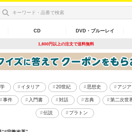
CD
DVD・ブルーレイ
1,800円以上の注文で
送料無料
学
イタリア
20世紀
思想史
アジア
事件
入門書
対話
古典
第二次世
伝説
プラトン
果
#宗教改革