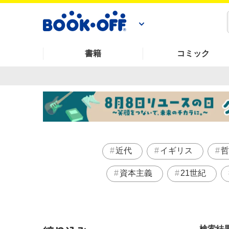
書籍
コミック
近代
イギリス
哲
資本主義
21世紀
検索結