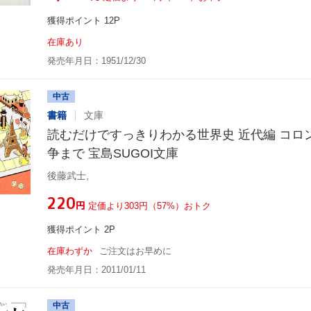
獲得ポイント 12P
在庫あり
発売年月日：1951/12/30
中古
書籍
文庫
読むだけですっきりわかる世界史 近代編 コロ
争まで 宝島SUGOI文庫
後藤武士,
¥220
円
定価より303円（57%）おトク
獲得ポイント 2P
在庫わずか
ご注文はお早めに
発売年月日：2011/01/11
中古