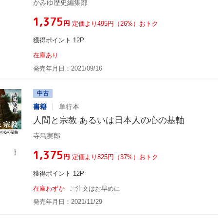
かみゆ歴史編集部
¥1,375
円
定価より495円（26%）おトク
獲得ポイント 12P
在庫あり
発売年月日：2021/09/16
中古
書籍
単行本
人間と宗教 あるいは日本人の心の基軸
寺島実郎
¥1,375
円
定価より825円（37%）おトク
獲得ポイント 12P
在庫わずか
ご注文はお早めに
発売年月日：2021/11/29