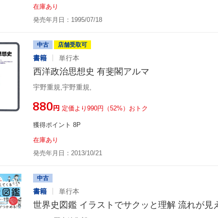
在庫あり
発売年月日：1995/07/18
中古
店舗受取可
書籍
単行本
西洋政治思想史 有斐閣アルマ
宇野重規,宇野重規,
¥880
円
定価より990円（52%）おトク
獲得ポイント 8P
在庫あり
発売年月日：2013/10/21
中古
書籍
単行本
世界史図鑑 イラストでサクッと理解 流れが見