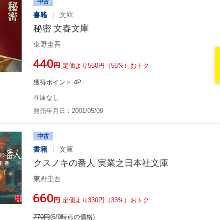
中古
書籍
文庫
秘密 文春文庫
東野圭吾
¥440
円
定価より550円（55%）おトク
獲得ポイント 4P
在庫なし
発売年月日：2001/05/09
中古
書籍
文庫
クスノキの番人 実業之日本社文庫
東野圭吾
¥660
円
定価より330円（33%）おトク
770
円
(6/9時点の価格)