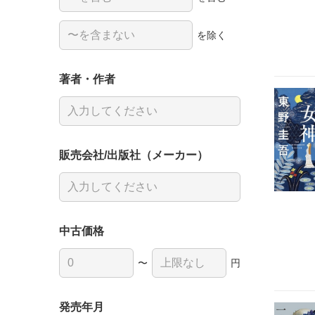
を除く
著者・作者
販売会社/出版社（メーカー）
中古価格
〜
円
発売年月