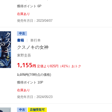
獲得ポイント 6P
在庫あり
発売年月日：2023/04/07
中古
書籍
単行本
クスノキの女神
東野圭吾
¥1,155
円
定価より825円（41%）おトク
1,375
円
(7/9時点の価格)
獲得ポイント 10P
在庫あり
発売年月日：2024/05/23
中古
店舗受取可