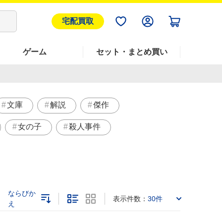
宅配買取
ゲーム
セット・まとめ買い
文庫
解説
傑作
女の子
殺人事件
ならびか
表示件数：
30件
え