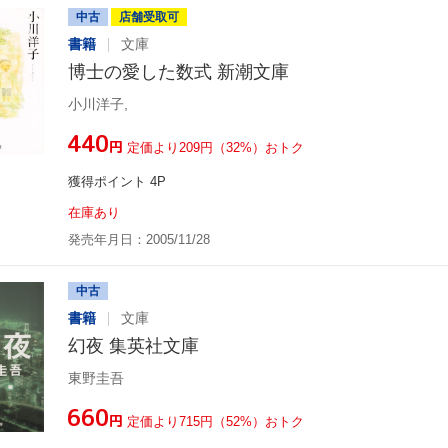
中古
店舗受取可
書籍
文庫
博士の愛した数式 新潮文庫
小川洋子,
¥440
円
定価より209円（32%）おトク
獲得ポイント 4P
在庫あり
発売年月日：2005/11/28
中古
書籍
文庫
幻夜 集英社文庫
東野圭吾
¥660
円
定価より715円（52%）おトク