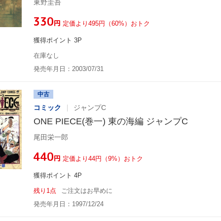
東野圭吾
¥330
円
定価より495円（60%）おトク
獲得ポイント 3P
在庫なし
発売年月日：2003/07/31
中古
コミック
ジャンプC
ONE PIECE(巻一) 東の海編 ジャンプC
尾田栄一郎
¥440
円
定価より44円（9%）おトク
獲得ポイント 4P
残り1点
ご注文はお早めに
発売年月日：1997/12/24