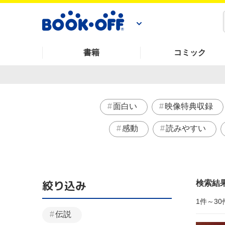
書籍
コミック
面白い
映像特典収録
感動
読みやすい
絞り込み
検索結
1件～30
伝説