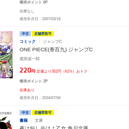
獲得ポイント 6P
在庫なし
発売年月日：2007/03/19
中古
店舗受取可
コミック
ジャンプC
ONE PIECE(巻百九) ジャンプC
尾田栄一郎
¥220
円
定価より352円（61%）おトク
獲得ポイント 2P
在庫あり
発売年月日：2024/07/04
中古
店舗受取可
書籍
文庫
夜は短し歩けよ乙女 角川文庫