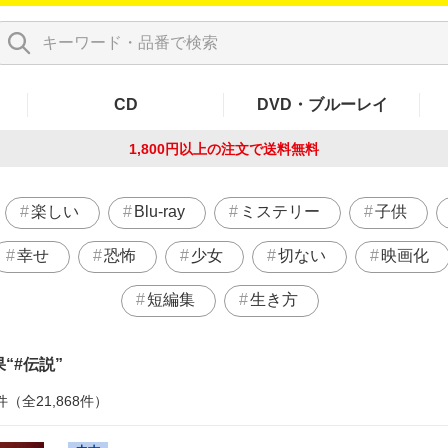
CD
DVD・ブルーレイ
1,800円以上の注文で
送料無料
楽しい
Blu-ray
ミステリー
子供
幸せ
恐怖
少女
切ない
映画化
短編集
生き方
果
#伝説
件（全21,868件）