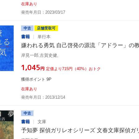
在庫あり
発売年月日：2023/03/17
中古
店舗受取可
書籍
単行本
嫌われる勇気 自己啓発の源流「アドラー」の
岸見一郎,古賀史健,
¥1,045
円
定価より715円（40%）おトク
獲得ポイント 9P
在庫あり
発売年月日：2013/12/14
中古
書籍
文庫
予知夢 探偵ガリレオシリーズ 文春文庫探偵ガ