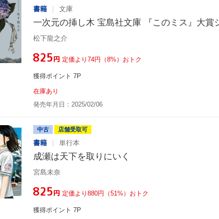
書籍
文庫
一次元の挿し木 宝島社文庫 『このミス』大賞
松下龍之介
¥825
円
定価より74円（8%）おトク
獲得ポイント 7P
在庫あり
発売年月日：2025/02/06
中古
店舗受取可
書籍
単行本
成瀬は天下を取りにいく
宮島未奈
¥825
円
定価より880円（51%）おトク
獲得ポイント 7P