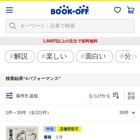
1,800円以上の注文で
送料無料
解説
楽しい
面白い
分か
検索結果
#パフォーマンス
条件を追加
ならびかえ
1件～30件（全221件）
30件
中古
店舗受取可
書籍
文庫