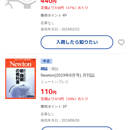
¥440
円
定価より398円（47%）おトク
獲得ポイント 4P
在庫なし
発売年月日：2019/02/15
入荷したら
知りたい
中古
雑誌
雑誌
Newton(2019年8月号) 月刊誌
ニュートンプレス
¥110
円
定価より979円（89%）おトク
獲得ポイント 1P
在庫なし
発売年月日：2019/06/26