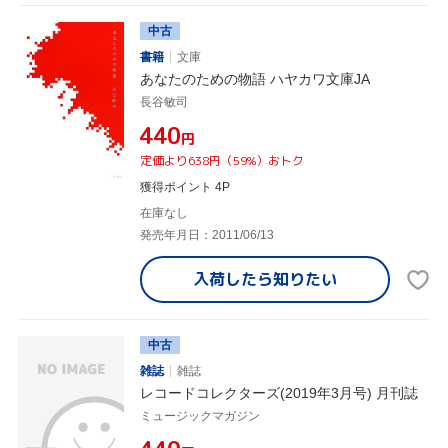
中古
書籍
文庫
あなたのための物語 ハヤカワ文庫JA
長谷敏司
¥440
円
定価より638円（59%）おトク
獲得ポイント 4P
在庫なし
発売年月日：2011/06/13
入荷したら
知りたい
中古
雑誌
雑誌
レコードコレクターズ(2019年3月号) 月刊誌
ミュージックマガジン