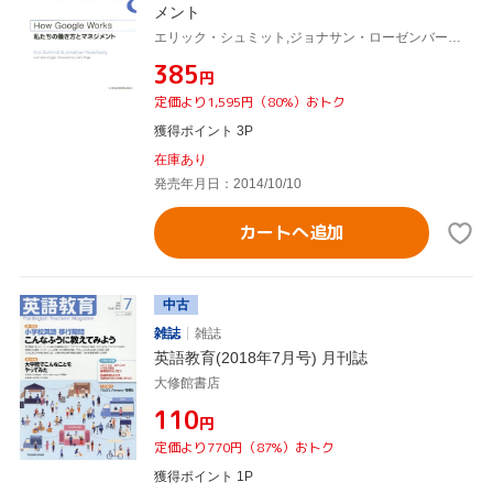
メント
エリック・シュミット,ジョナサン・ローゼンバーグ,アラン・イーグル,ラリーペイジ,土方奈美
¥385
円
定価より1,595円（80%）おトク
獲得ポイント 3P
在庫あり
発売年月日：2014/10/10
カートへ追加
中古
雑誌
雑誌
英語教育(2018年7月号) 月刊誌
大修館書店
¥110
円
定価より770円（87%）おトク
獲得ポイント 1P