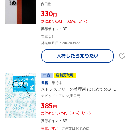
内田樹
¥330
円
定価より638円（65%）おトク
獲得ポイント 3P
在庫なし
発売年月日：2003/08/22
入荷したら
知りたい
中古
店舗受取可
書籍
単行本
ストレスフリーの整理術 はじめてのGTD
デビッド・アレン,田口元
¥385
円
定価より1,375円（78%）おトク
獲得ポイント 3P
在庫わずか
ご注文はお早めに