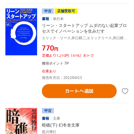
中古
店舗受取可
書籍
単行本
リーン・スタートアップ ムダのない起業プロ
セスでイノベーションを生みだす
エリック・リース,井口耕二,エリックリース,井口耕二,伊藤穰一,
¥770
円
定価より1,210円（61%）おトク
獲得ポイント 7P
在庫あり
発売年月日：2012/04/13
カートへ追加
中古
書籍
文庫
暗礁(下) 幻冬舎文庫
黒川博行