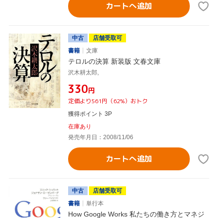
カートへ追加
中古
店舗受取可
書籍
文庫
テロルの決算 新装版 文春文庫
沢木耕太郎,
¥330
円
定価より561円（62%）おトク
獲得ポイント 3P
在庫あり
発売年月日：2008/11/06
カートへ追加
中古
店舗受取可
書籍
単行本
How Google Works 私たちの働き方とマネジ