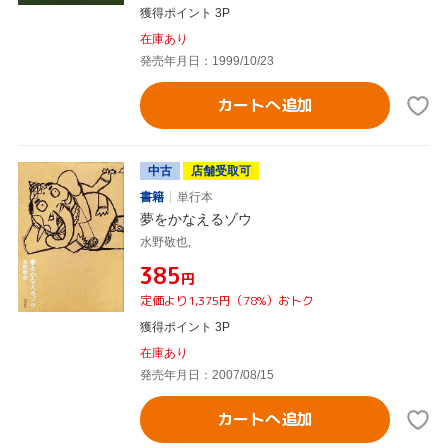
獲得ポイント 3P
在庫あり
発売年月日：1999/10/23
カートへ追加
中古
店舗受取可
書籍
単行本
夢をかなえるゾウ
水野敬也,
¥385
円
定価より1,375円（78%）おトク
獲得ポイント 3P
在庫あり
発売年月日：2007/08/15
カートへ追加