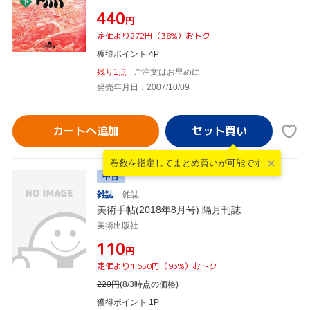
¥440
円
定価より272円（38%）おトク
獲得ポイント 4P
残り1点
ご注文はお早めに
発売年月日：2007/10/09
カートへ追加
巻数を指定して
まとめ買いが可能です
中古
雑誌
雑誌
美術手帖(2018年8月号) 隔月刊誌
美術出版社
¥110
円
定価より1,650円（93%）おトク
220
円
(8/3時点の価格)
獲得ポイント 1P