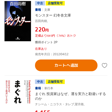
中古
店舗受取可
書籍
文庫
モンスター 幻冬舎文庫
百田尚樹,
¥220
円
定価より649円（74%）おトク
獲得ポイント 2P
在庫あり
発売年月日：2012/04/12
カートへ追加
中古
店舗受取可
書籍
単行本
まぐれ 投資家はなぜ、運を実力と勘違いする
のか
ナシーム・ニコラス・タレブ,望月衛,