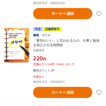
発売年月日：2008/12/25
カートへ追加
中古
店舗受取可
書籍
単行本
「要領がいい」と言われる人の、仕事と勉強
を両立させる時間術
佐藤孝幸
¥220
円
定価より1,188円（84%）おトク
獲得ポイント 2P
在庫あり
発売年月日：2010/06/11
カートへ追加