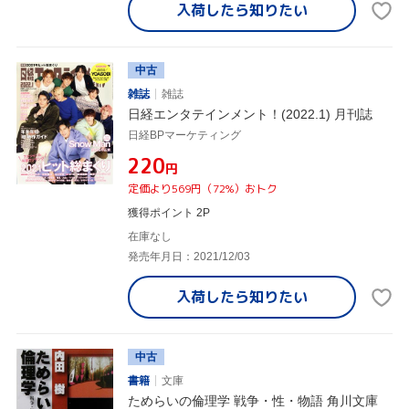
入荷したら
知りたい
中古
雑誌
雑誌
日経エンタテインメント！(2022.1) 月刊誌
日経BPマーケティング
¥220
円
定価より569円（72%）おトク
獲得ポイント 2P
在庫なし
発売年月日：2021/12/03
入荷したら
知りたい
中古
書籍
文庫
ためらいの倫理学 戦争・性・物語 角川文庫