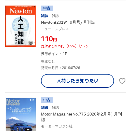
中古
雑誌
雑誌
Newton(2019年9月号) 月刊誌
ニュートンプレス
¥110
円
定価より979円（89%）おトク
獲得ポイント 1P
在庫なし
発売年月日：2019/07/26
入荷したら
知りたい
中古
雑誌
雑誌
Motor Magazine(No.775 2020年2月号) 月刊
誌
モーターマガジン社