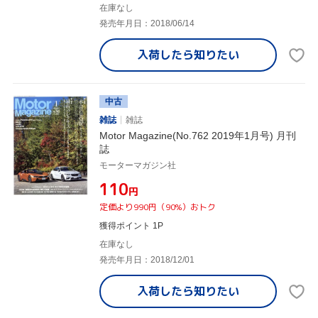
在庫なし
発売年月日：2018/06/14
入荷したら
知りたい
中古
雑誌
雑誌
Motor Magazine(No.762 2019年1月号) 月刊
誌
モーターマガジン社
¥110
円
定価より990円（90%）おトク
獲得ポイント 1P
在庫なし
発売年月日：2018/12/01
入荷したら
知りたい