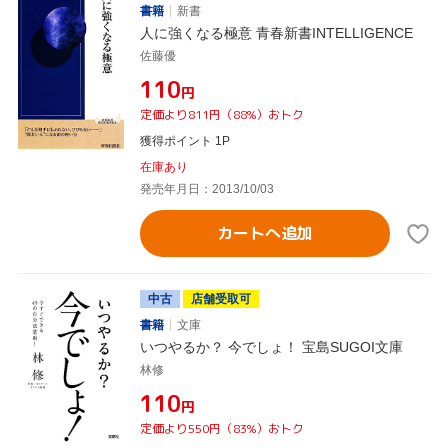
書籍
新書
人に強くなる極意 青春新書INTELLIGENCE
佐藤優
¥110
円
定価より811円（88%）おトク
獲得ポイント 1P
在庫あり
発売年月日：2013/10/03
カートへ追加
中古
店舗受取可
書籍
文庫
いつやるか？ 今でしょ！ 宝島SUGOI文庫
林修
¥110
円
定価より550円（83%）おトク