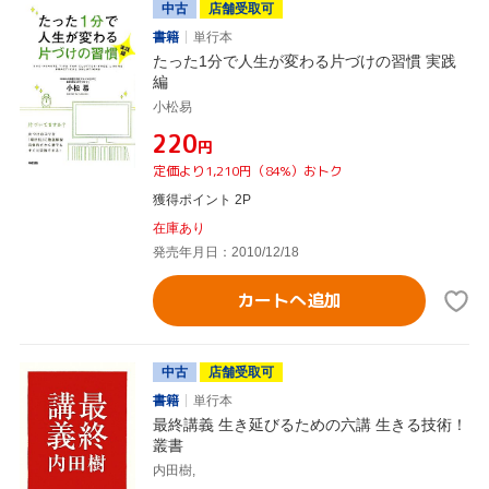
中古
店舗受取可
書籍
単行本
たった1分で人生が変わる片づけの習慣 実践
編
小松易
¥220
円
定価より1,210円（84%）おトク
獲得ポイント 2P
在庫あり
発売年月日：2010/12/18
カートへ追加
中古
店舗受取可
書籍
単行本
最終講義 生き延びるための六講 生きる技術！
叢書
内田樹,