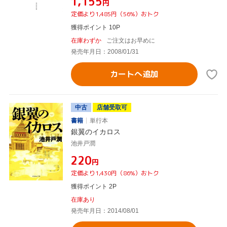
¥1,155
円
定価より1,485円（56%）おトク
獲得ポイント 10P
在庫わずか
ご注文はお早めに
発売年月日：2008/01/31
カートへ追加
中古
店舗受取可
書籍
単行本
銀翼のイカロス
池井戸潤
¥220
円
定価より1,430円（86%）おトク
獲得ポイント 2P
在庫あり
発売年月日：2014/08/01