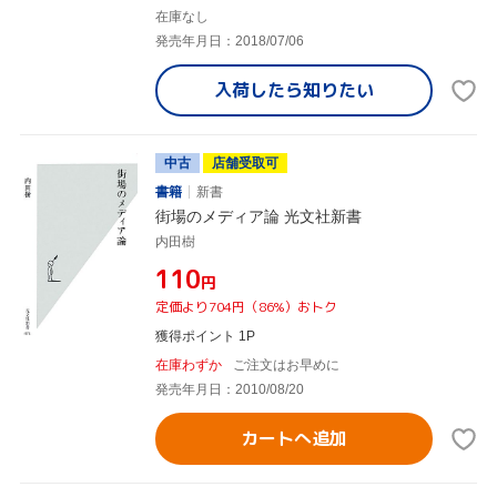
在庫なし
発売年月日：2018/07/06
入荷したら
知りたい
中古
店舗受取可
書籍
新書
街場のメディア論 光文社新書
内田樹
¥110
円
定価より704円（86%）おトク
獲得ポイント 1P
在庫わずか
ご注文はお早めに
発売年月日：2010/08/20
カートへ追加