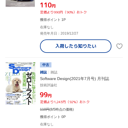
¥110
円
定価より990円（90%）おトク
獲得ポイント 1P
在庫なし
発売年月日：2019/12/27
入荷したら
知りたい
中古
雑誌
雑誌
Software Design(2021年7月号) 月刊誌
技術評論社
¥99
円
定価より1,243円（92%）おトク
110
円
(8/5時点の価格)
獲得ポイント 0P
在庫なし