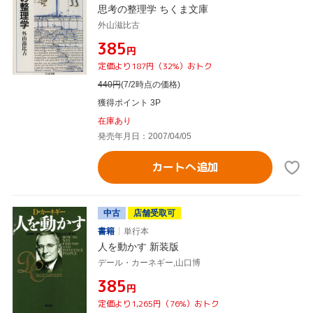
思考の整理学 ちくま文庫
外山滋比古
¥385
円
定価より187円（32%）おトク
440
円
(7/2時点の価格)
獲得ポイント 3P
在庫あり
発売年月日：2007/04/05
カートへ追加
中古
店舗受取可
書籍
単行本
人を動かす 新装版
デール・カーネギー,山口博
¥385
円
定価より1,265円（76%）おトク