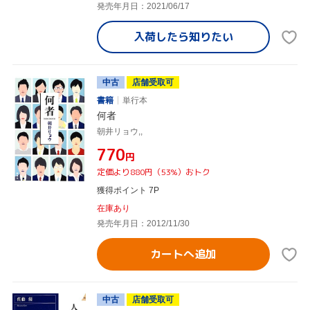
発売年月日：2021/06/17
入荷したら
知りたい
中古
店舗受取可
書籍
単行本
何者
朝井リョウ,,
¥770
円
定価より880円（53%）おトク
獲得ポイント 7P
在庫あり
発売年月日：2012/11/30
カートへ追加
中古
店舗受取可