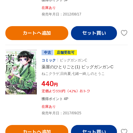
在庫あり
発売年月日：2012/08/17
カートへ追加
中古
店舗受取可
コミック
ビッグガンガンC
薬屋のひとりごと(1) ビッグガンガンC
ねこクラゲ,日向夏,七緒一綺,しのとうこ
¥440
円
定価より330円（42%）おトク
獲得ポイント 4P
在庫あり
発売年月日：2017/09/25
カートへ追加