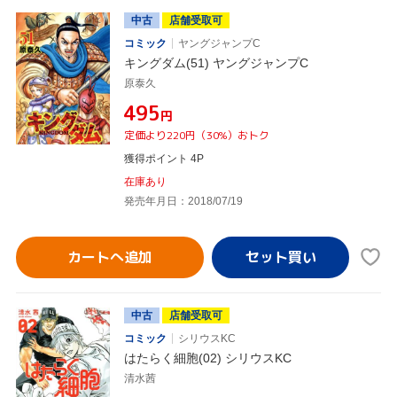
中古
店舗受取可
コミック
ヤングジャンプC
キングダム(51) ヤングジャンプC
原泰久
¥495
円
定価より220円（30%）おトク
獲得ポイント 4P
在庫あり
発売年月日：2018/07/19
カートへ追加
中古
店舗受取可
コミック
シリウスKC
はたらく細胞(02) シリウスKC
清水茜