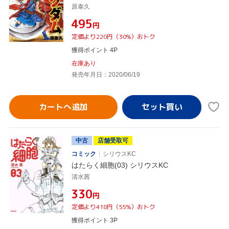
原泰久
¥495
円
定価より220円（30%）おトク
獲得ポイント 4P
在庫あり
発売年月日：2020/06/19
カートへ追加
中古
店舗受取可
コミック
シリウスKC
はたらく細胞(03) シリウスKC
清水茜
¥330
円
定価より418円（55%）おトク
獲得ポイント 3P