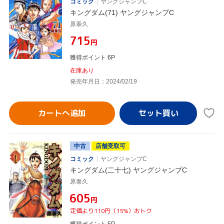
コミック
ヤングジャンプC
キングダム(71) ヤングジャンプC
原泰久
¥715
円
獲得ポイント 6P
在庫あり
発売年月日：2024/02/19
カートへ追加
中古
店舗受取可
コミック
ヤングジャンプC
キングダム(二十七) ヤングジャンプC
原泰久
¥605
円
定価より110円（15%）おトク
獲得ポイント 5P