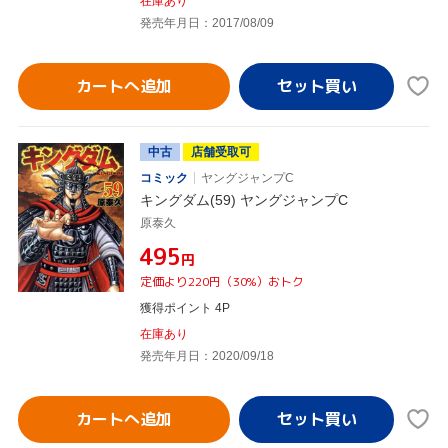
在庫あり
発売年月日：2017/08/09
カートへ追加
中古
店舗受取可
コミック
ヤングジャンプC
キングダム(59) ヤングジャンプC
原泰久
¥495
円
定価より220円（30%）おトク
獲得ポイント 4P
在庫あり
発売年月日：2020/09/18
カートへ追加