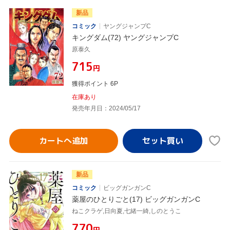
新品
コミック
ヤングジャンプC
キングダム(72) ヤングジャンプC
原泰久
¥715
円
獲得ポイント 6P
在庫あり
発売年月日：2024/05/17
カートへ追加
新品
コミック
ビッグガンガンC
薬屋のひとりごと(17) ビッグガンガンC
ねこクラゲ,日向夏,七緒一綺,しのとうこ
¥770
円