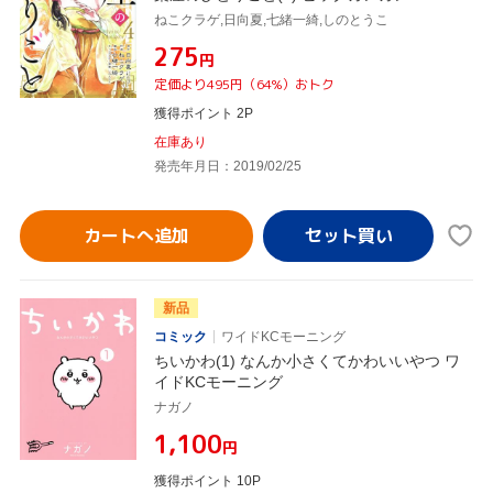
ねこクラゲ,日向夏,七緒一綺,しのとうこ
¥275
円
定価より495円（64%）おトク
獲得ポイント 2P
在庫あり
発売年月日：2019/02/25
カートへ追加
新品
コミック
ワイドKCモーニング
ちいかわ(1) なんか小さくてかわいいやつ ワ
イドKCモーニング
ナガノ
¥1,100
円
獲得ポイント 10P