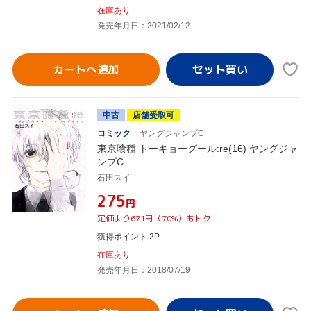
在庫あり
発売年月日：2021/02/12
カートへ追加
中古
店舗受取可
コミック
ヤングジャンプC
東京喰種 トーキョーグール:re(16) ヤングジャ
ンプC
石田スイ
¥275
円
定価より671円（70%）おトク
獲得ポイント 2P
在庫あり
発売年月日：2018/07/19