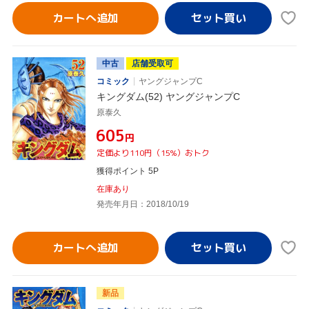
カートへ追加
中古
店舗受取可
コミック
ヤングジャンプC
キングダム(52) ヤングジャンプC
原泰久
¥605
円
定価より110円（15%）おトク
獲得ポイント 5P
在庫あり
発売年月日：2018/10/19
カートへ追加
新品