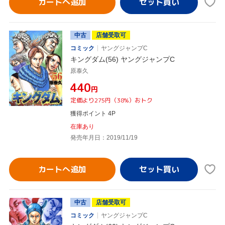
カートへ追加
中古
店舗受取可
コミック
ヤングジャンプC
キングダム(56) ヤングジャンプC
原泰久
¥440
円
定価より275円（38%）おトク
獲得ポイント 4P
在庫あり
発売年月日：2019/11/19
カートへ追加
中古
店舗受取可
コミック
ヤングジャンプC