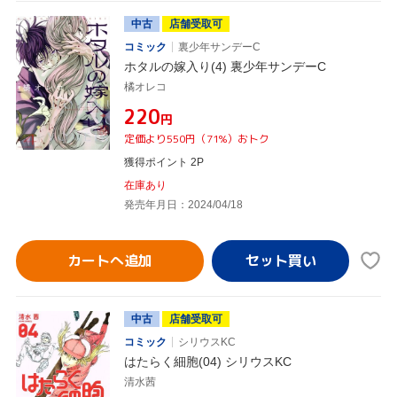
中古
店舗受取可
コミック
裏少年サンデーC
ホタルの嫁入り(4) 裏少年サンデーC
橘オレコ
¥220
円
定価より550円（71%）おトク
獲得ポイント 2P
在庫あり
発売年月日：2024/04/18
カートへ追加
中古
店舗受取可
コミック
シリウスKC
はたらく細胞(04) シリウスKC
清水茜