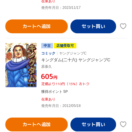
在庫あり
発売年月日：2023/11/17
カートへ追加
中古
店舗受取可
コミック
ヤングジャンプC
キングダム(二十六) ヤングジャンプC
原泰久
¥605
円
定価より110円（15%）おトク
獲得ポイント 5P
在庫あり
発売年月日：2012/05/18
カートへ追加