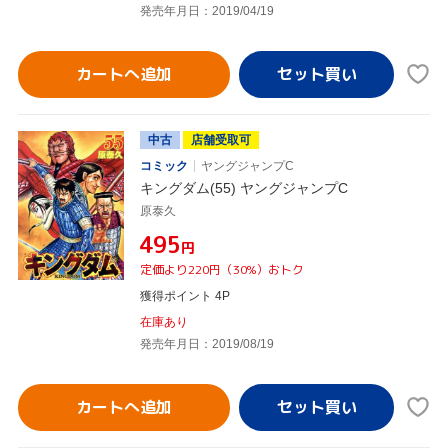
発売年月日：2019/04/19
カートへ追加
中古
店舗受取可
コミック
ヤングジャンプC
キングダム(55) ヤングジャンプC
原泰久
¥495
円
定価より220円（30%）おトク
獲得ポイント 4P
在庫あり
発売年月日：2019/08/19
カートへ追加