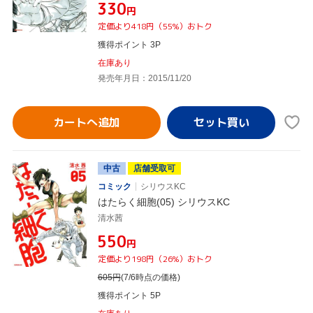
¥330
円
定価より418円（55%）おトク
獲得ポイント 3P
在庫あり
発売年月日：2015/11/20
カートへ追加
中古
店舗受取可
コミック
シリウスKC
はたらく細胞(05) シリウスKC
清水茜
¥550
円
定価より198円（26%）おトク
605
円
(7/6時点の価格)
獲得ポイント 5P