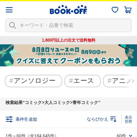
1,800円以上の注文で
送料無料
アンソロジー
エース
アニメ
検索結果
コミック>大人コミック>青年コミック
条件を追加
ならびかえ
1件～60件（全184,645件）
60件