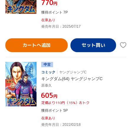
¥770
円
獲得ポイント 7P
在庫あり
発売年月日：2025/07/17
カートへ追加
中古
コミック
ヤングジャンプC
キングダム(64) ヤングジャンプC
原泰久
¥605
円
定価より110円（15%）おトク
獲得ポイント 5P
在庫あり
発売年月日：2022/02/18