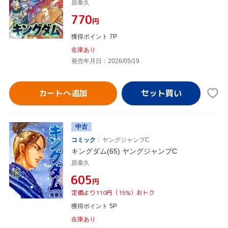
原泰久
¥770
円
獲得ポイント 7P
在庫あり
発売年月日：2026/05/19
カートへ追加
中古
コミック
ヤングジャンプC
キングダム(65) ヤングジャンプC
原泰久
¥605
円
定価より110円（15%）おトク
獲得ポイント 5P
在庫あり