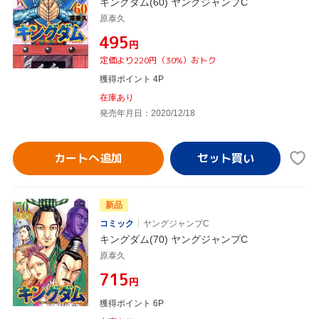
キングダム(60) ヤングジャンプC
原泰久
¥495
円
定価より220円（30%）おトク
獲得ポイント 4P
在庫あり
発売年月日：2020/12/18
カートへ追加
新品
コミック
ヤングジャンプC
キングダム(70) ヤングジャンプC
原泰久
¥715
円
獲得ポイント 6P