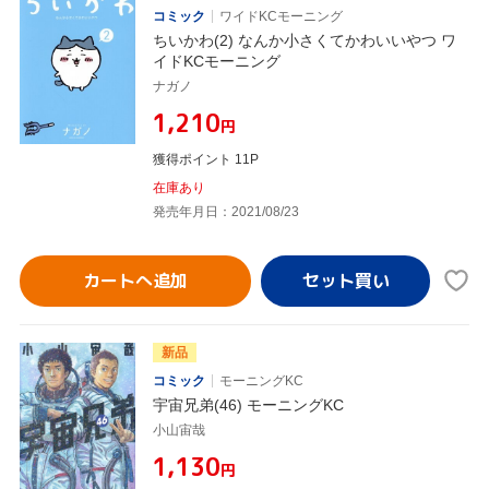
コミック
ワイドKCモーニング
ちいかわ(2) なんか小さくてかわいいやつ ワ
イドKCモーニング
ナガノ
¥1,210
円
獲得ポイント 11P
在庫あり
発売年月日：2021/08/23
カートへ追加
新品
コミック
モーニングKC
宇宙兄弟(46) モーニングKC
小山宙哉
¥1,130
円