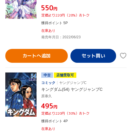
¥550
円
定価より220円（28%）おトク
獲得ポイント 5P
在庫あり
発売年月日：2022/06/23
カートへ追加
中古
店舗受取可
コミック
ヤングジャンプC
キングダム(54) ヤングジャンプC
原泰久
¥495
円
定価より220円（30%）おトク
獲得ポイント 4P
在庫あり