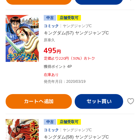
中古
店舗受取可
コミック
ヤングジャンプC
キングダム(57) ヤングジャンプC
原泰久
¥495
円
定価より220円（30%）おトク
獲得ポイント 4P
在庫あり
発売年月日：2020/03/19
カートへ追加
中古
店舗受取可
コミック
ヤングジャンプC
キングダム(58) ヤングジャンプC