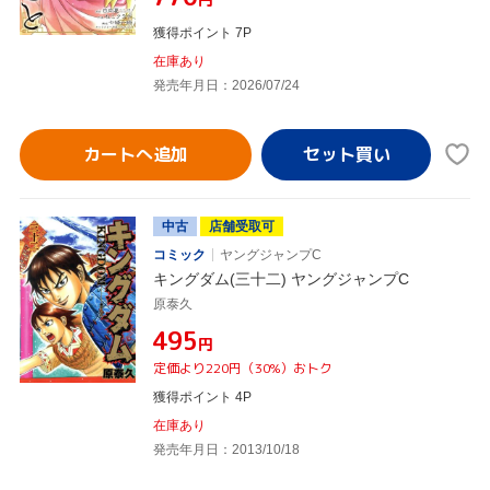
獲得ポイント 7P
在庫あり
発売年月日：2026/07/24
カートへ追加
中古
店舗受取可
コミック
ヤングジャンプC
キングダム(三十二) ヤングジャンプC
原泰久
¥495
円
定価より220円（30%）おトク
獲得ポイント 4P
在庫あり
発売年月日：2013/10/18