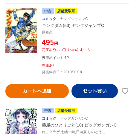
中古
店舗受取可
コミック
ヤングジャンプC
キングダム(53) ヤングジャンプC
原泰久
¥495
円
定価より220円（30%）おトク
獲得ポイント 4P
在庫あり
発売年月日：2019/01/18
カートへ追加
中古
店舗受取可
コミック
ビッグガンガンC
薬屋のひとりごと(10) ビッグガンガンC
ねこクラゲ,七緒一綺,日向夏,しのとうこ