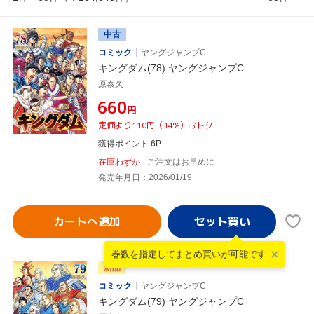
中古
コミック
ヤングジャンプC
キングダム(78) ヤングジャンプC
原泰久
¥660
円
定価より110円（14%）おトク
獲得ポイント 6P
在庫わずか
ご注文はお早めに
発売年月日：2026/01/19
カートへ追加
巻数を指定して
まとめ買いが可能です
新品
コミック
ヤングジャンプC
キングダム(79) ヤングジャンプC