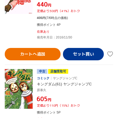
¥440
円
定価より308円（41%）おトク
495
円
(7/6時点の価格)
獲得ポイント 4P
在庫あり
発売年月日：2016/11/30
カートへ追加
中古
店舗受取可
コミック
ヤングジャンプC
キングダム(61) ヤングジャンプC
原泰久
¥605
円
定価より110円（15%）おトク
獲得ポイント 5P