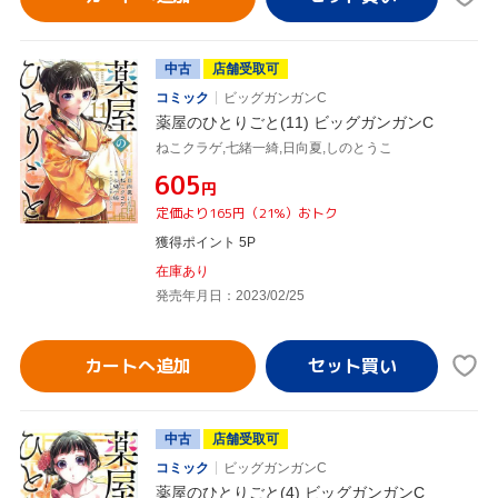
中古
店舗受取可
コミック
ビッグガンガンC
薬屋のひとりごと(11) ビッグガンガンC
ねこクラゲ,七緒一綺,日向夏,しのとうこ
¥605
円
定価より165円（21%）おトク
獲得ポイント 5P
在庫あり
発売年月日：2023/02/25
カートへ追加
中古
店舗受取可
コミック
ビッグガンガンC
薬屋のひとりごと(4) ビッグガンガンC