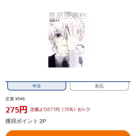
中古
新品
定価 ¥946
円
275
定価より671円（70%）おトク
獲得ポイント
2P