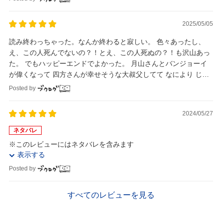
2025/05/05
読み終わっちゃった。なんか終わると寂しい。 色々あったし、
え、この人死んでないの？！とえ、この人死ぬの？！も沢山あっ
た。 でもハッピーエンドでよかった。 月山さんとバンジョーイ
が偉くなって 四方さんが幸せそうな大叔父してて なにより じゅ
うぞーくんが報われてよかった。
Posted by
2024/05/27
ネタバレ
※このレビューにはネタバレを含みます
表示する
Posted by
すべてのレビューを見る